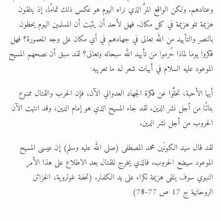
وعتادهم. ولكن الواقع المرَّ الذي نراه اليوم هو عكس ذلك تمامًا، إذ يتلقون
هزيمة تلو هزيمة في كل مكان. فهل لأحد أن يثبت أن المسلمين اليوم يحظون
بالنصر والتأييد من الله تعالى في جهادهم في أي مكان على وجه المعمورة؟ فهل
فكروا يوما لماذا حُرموا من تأييد الله سبحانه وتعالى؟ لقد سبق أن نصحهم المسيح
الموعود عليه السلام في أبيات شعر لـه ما تعريبه:
أيها الأحبة، تخلَّوا عن فكرة الجهاد العدواني الآن، فإن الحرب والقتال ممنوع
بتاتًا من أجل نشر الدين. لقد جاء المسيح الذي هو إمام الدين، وقد انتهت الآن
الحروب من أجل نشر الدين.
لقد قال سيد الكونَين محمد المصطفى (صلى الله عليه وسلم) إن عيسى المسيح
الموعود سيضع الحروب. فالذي يخرج للقتال بعد الاطلاع على هذا الأمر
النبوي سوف يلقى هزيمة نكراء على يد الكفار. (تحفة غولروية، الخزائن
الروحانية ج 17 ص 77-78)