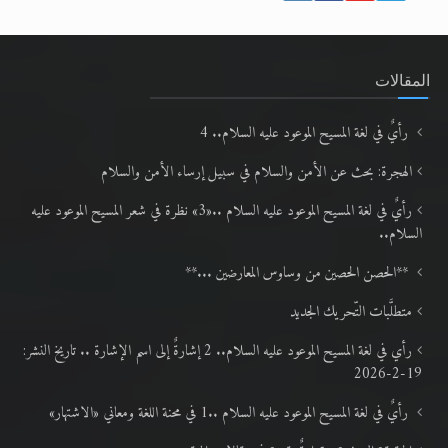
المقالات
رأيٌ في لغة المسيح الموعود عليه السلام.. 4
الهجرة: بحث عن الأمن والسلام في سبيل إرساء الأمن والسلام
رأيٌ في لغة المسيح الموعود عليه السلام ..«3» نظرة في شعر المسيح الموعود عليه
السلام..
**الحصن الحصين من وساوس المعارضين ...**
متطلَّبات التّحريك الجديد
رأي في لغة المسيح الموعود عليه السلام.. 2 إشارةٌ إلى اسم الإشارة .. تاريخ النشر:
19-2-2026
رأيٌ في لغة المسيح الموعود عليه السلام ..1 في محنة اللغة ومعاني «الاشتهار»