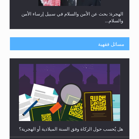
رأيٌ في لغة المسيح الموعود عليه السلام ..«3» نظرة
في شعر المسيح الموعود عليه السلام.....
مسائل فقهية
هل يُحسب حول الزكاة وفق السنة الميلادية أو الهجرية؟
**الحصن الحصين من وساوس المعارضين ...**...