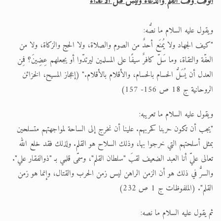
الوقت وقت القلم والدعاء وليس قتل الأعداء
ويقول عليه السلام ما نصُّه:
"كيف الجهاد ولا يُمنَع أحدٌ من الصوم والصلاة، ولا الحج والزكاة، ولا من
العفّة والتقاة، وما سَلّ كافرٌ سيفًا على المسلمين ليرتدّوا أو يجعلهم عِضِينَ؟ فمِن
العدل أن يُسَلُّ الحسام بالحسام، والأقلام بالأقلام." (إعجاز المسيح، الخزائن
الروحانية ج 18 ص 156- 157)
ويقول عليه السلام ما تعريبه:
"يجب أن تكون حربنا كحربهم. علينا أن نخرج إلى الساحة لمواجهتهم متسلحين
بمثل أسلحتهم التي خرجوا بها، وذلك السلاح هو القلم. ولذلك فقد خلع الله
تعالى عليّ أنا العبد الضعيف لقبَ "سلطان القلم"، وسمّى قلمي بـ "ذوالفقار علي".
والسرُّ في ذلك هو أن الزمن الراهن ليس زمن الحرب والقتال، وإنما هو زمن
القلم". (الملفوظات ج 1 ص 232)
ثم يقول عليه السلام ما نصه: