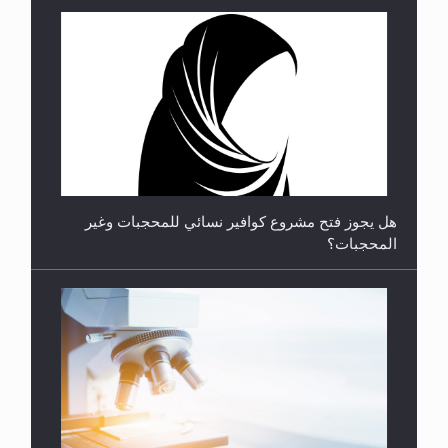
هل يجوز فتح مشروع كوافير نسائي للمحجبات وغير
المحجبات؟
فتوى أمير المؤمنين الميرزا مسرور أحمد أيده الله في
أطفال الأنابيب وتحديد جنس المولود..