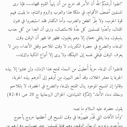
"اعلموا أرشدكم الله أن الأمر قد خرج من أن يتهيأ القوم للجهاد.... فإنا نرى
المسلمين أضعفَ الأقوامِ، في ملكنا هذا والعرب والروم والشام، ما بقيت فيهم
قوة الحرب، ولا عِلْمُ الطعن والضرب. وأما الكفار فقد استبصروا في فنون
القتال، وأعدّوا للمسلمين كل عدَّة للاستئصال، ونرى أن العِدا من كل حدب
ينسِلون، وما يلتقي جمعانِ إلا وهم يغلِبون. فظهر مما ظهر أن الوقت وقت
الدعاء، والتضرعِ في حضرة الكبرياء، لا وقت الملاحم وقتل الأعداء. ومن لا
يعرف الوقتَ فيُلقي نفسه إلى التهلكة، ولا يرى إلا أنواع النكبة والذلة...
فاعلموا أن الدعاء حربةٌ أُعطيتُ من السماء لفتح هذا الزمان، ولن تغلبوا إلا بهذه
الحربة يا معشر الخلان. وقد أخبر النبيون مِن أولهم إلى آخرهم بهذه الحربة،
وقالوا إن المسيح الموعود ينال الفتح بالدعاء والتضرع في الحضرة، لا بالملاحم
وسفك دماء الأمة." (تذكرة الشهادتين، الخزائن الروحانية ج 20 ص 81-82)
يقول حضرته عليه السلام ما نصه:
"وأما الآفات التي قُدِّر ظهورُها في وقت المسيح فمِن أعظمِها خروج يأجوج
ومأجوج وخروج الدجال الوقيح، وهم فتنة للمسلمين عند عصيانهم وفرارِهم من