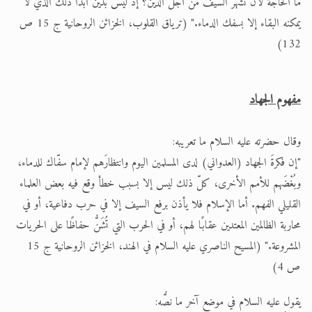
ما الحاجة لأن تشهر السيف من أجل الدين؟ إذ ليس بدين أبدًا ذلك الذي لا
يمكنه البقاء إلا بسفك الدماء." (ترياق القلوب، الخزائن الروحانية ج 15 ص
132)
مفهوم الجهاد
وقال حضرته عليه السلام ما تعريبه:
"إن فكرةَ الجهاد (العدواني) لدى المسلمين اليوم وانتظارَهم لإمام سفّاك للدماء،
وبُغْضَهم للأمم الأخرى، كلّ ذلك ليس إلا بسبب خطأ وقع فيه بعض العلماء
القليلي الفهم. أما الإسلام فلا يأذن برفع السيف إلا في حرب دفاعية، أو في
محاربة الظالمين المعتدين عقابًا لهم، أو في الحرب التي تُشَنُّ حفاظًا على الحريات
المشروعة." (المسيح الناصري عليه السلام في الهند، الخزائن الروحانية ج 15
ص 4)
يقول عليه السلام في موضع آخر ما نصُّه: