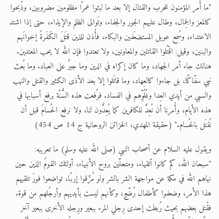
"ما أُمر المؤمنون للحرب والقتال إلا بعد ما لبثوا عمرًا مظلومين مضروبين، وذُبحوا
كالمعز والجِمال، وطال عليهم الجور والجفاء، وتَوالى الظلم والإيذاء، حتى إذا اشتد
الاعتداء، وسُمع عويل المستضعَفين والبكاء، فأُذن للذين قتَلَ الكَفَرةُ إخوانَهم
والبنين، وقيل: اقْتُلوا القاتلين والمعاونين، ولا تعتدوا فإن الله لا يحب المعتدين.
هنالك جاء أمر الجهاد، وما كان إكراه في الدين وما جبرٌ على العباد. وما بُعث
نبي سفّاكًا، بل جاءوا كالعِهاد، وما قاتَلوا إلا بعد الأذى الكثير والقتل والنهب
والسبي من أيدي العِدا وغُلُوِّهم في الفساد. فرُفعت هذه السُّنّة برفع أسبابها في
هذه الأيام، وأُمرنا أن نُعِدَّ للكافرين كما يُعِدُّون لنا، ولا نرفع الحُسامَ قبل أن
نُقتَل بالحُسام." (حقيقة المهدي، الخزائن الروحانية ج 14 ص 454)
ويقول عليه السلام عن أصحاب النبي (صلى الله عليه وسلم) ما تعريبه:
"سبحان الله، كم كانوا أتقياء، ومتحلّين بروح الأنبياء، أولئك القومُ الذين حين
نهاهم الله في مكة عن مواجهة الشر بالشر ولو مُزّقوا إربًا، تواضعوا فورَ تلقيهم
هذا الأمر، وضعفوا كأطفال رُضّعٍ، وكأنهم ليست بأيديهم وأرجُلهم من قوة.
فقُتل بعضهم بحيث رُبطت إحدى رِجلي المرء ببعير ورِجله الأخرى ببعير آخر