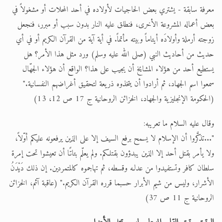
معرفة سابقة - يشتري بعض الحاجيات لأولاده في أحد المحلات أو مشغولاً في
بعض أعماله المشروعة الأخرى، فنطلق عليه النار بدون سبب أو مبرر، فنجعل
زوجته أرملة وأولادَه أيتاماً وبيته مأتماً. في أية آية من القرآن الكريم أو في أي
حديث من أحاديث النبي (صلى الله عليه وسلم) ورد مثل هذا الأمر؟ هل
يستطيع أحد من هؤلاء المشايخ أن يجيب على هذا؟ الواقع أن هؤلاء الجهّال
سمعوا اسم الجهاد، ثم أرادوا أن يتخذوه ذريعة لتحقيق أغراضهم النفسانية."
(الحكومة الإنجليزية والجهاد، الخزائن الروحانية ج 17 ص 12، 13)
وقال عليه السلام ما تعريبه:
"...تذكَّروا أن الإسلام لا يسمح برفع السيف إلا على الذين يرفعونه عليكم أوّلاً،
ولا يأمر بقتل أحد إلا الذين يبدؤون بقتلكم. ولم يعلّم بتاتًا أن تعيشوا تحت إمرة
سلطان كافر وتستفيدوا من عدلـه وقسطه، ثم تهاجموه كالمتمردين. إن ذلك دَيْدَنُ
الأشرار، وليس من شيم الأبرار حسبما قرره القرآن الكريم." (عاقبة آثم، الخزائن
الروحانية ج 11 ص 37)