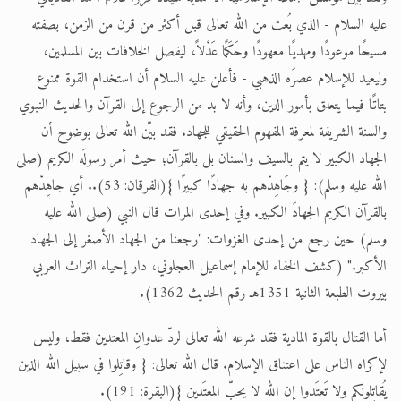
عليه السلام - الذي بُعث من الله تعالى قبل أكثر من قرن من الزمن، بصفته
مسيحًا موعودًا ومهديًا معهودًا وحَكَمًا عَدْلاً، ليفصل الخلافات بين المسلمين،
وليعيد للإسلام عصرَه الذهبي - فأعلن عليه السلام أن استخدام القوة ممنوع
بتاتًا فيما يتعلق بأمور الدين، وأنه لا بد من الرجوع إلى القرآن والحديث النبوي
والسنة الشريفة لمعرفة المفهوم الحقيقي للجهاد. فقد بيّن الله تعالى بوضوح أن
الجهاد الكبير لا يتم بالسيف والسنان بل بالقرآن؛ حيث أمر رسولَه الكريم (صلى
الله عليه وسلم): { وجَاهِدْهم به جهادًا كبيرًا }(الفرقان: 53).. أي جاهِدْهم
بالقرآن الكريم الجهادَ الكبير. وفي إحدى المرات قال النبي (صلى الله عليه
وسلم) حين رجع من إحدى الغزوات: "رجعنا من الجهاد الأصغر إلى الجهاد
الأكبر." (كشف الخفاء للإمام إسماعيل العجلوني، دار إحياء التراث العربي
بيروت الطبعة الثانية 1351هـ رقم الحديث 1362).
أما القتال بالقوة المادية فقد شرعه الله تعالى لردّ عدوانِ المعتدين فقط، وليس
لإكراه الناس على اعتناق الإسلام. قال الله تعالى: { وقاتِلوا في سبيل الله الذين
يُقاتِلونكم ولا تَعتَدوا إن الله لا يحبّ المعتَدين }(البقرة: 191).