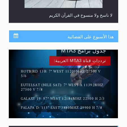
المفهوم الحقيقي للجهاد الإسلامي..
هذا الأسبوع على الفضائية
جدول برامج MTA3
ترددات قناة MTA3 العربية:
HOTBIRD 13B: 7° WEST 11200MHZ 27500 V
5/6
EUTELSAT (NILE SAT): 7° WEST-A 11392MHZ
27500 V 7/8
GALAXY 19: 97° WEST 12184MHZ 22500 H 2/3
سورة التكوير تُنبئ بزمن بعثة المسيح الموعود عليه
السلام
PALAPA D: 113° EAST 3880MHZ 29900 H 7/8