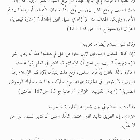
ولا تظنوا أن الإسلام في بداية عهده أمر برفع السيف لنشر الدين. كلا! إن
ذلك السيف لم يُرفع لنشر الدين، بل رُفع ردًّا لعدوان الأعداء، أو توطيدًا لدعائم
الأمن؛ ولم يكن الهدف منه الإكراه في سبيل الدين إطلاقًا." (ستارة قيصرية،
الخزائن الروحانية ج 15 ص120-121)
وقال عليه السلام أيضا ما تعريبه:
"إن كافة المسلمين الصادقين الذين خلوا من قبل لم يعتقدوا قط أنه يجب نشر
الإسلام بحدّ السيف، بل الحق أن الإسلام قد انتشر في العالم بقوة محاسنه
الخالدة دائمًا. فالذين يُدْعَون مسلمين، ومع ذلك يتبنَّون فكرة نشر الإسلام بحدّ
السيف، لا يعترفون في الحقيقة بميزاته، وإن سلوكهم هذا يشبه سلوك الوحوش
الضارية." (ترياق القلوب، الخزائن الروحانية ج 15 ص167 الهامش)
وقال عليه السلام في بيت شعر لـه بالفارسية ما تعريبه:
عزيزي، إن الطريق لتأييد الدين مختلف تمامًا، وليس أن تشهر السيف على من
لا يقبَل.