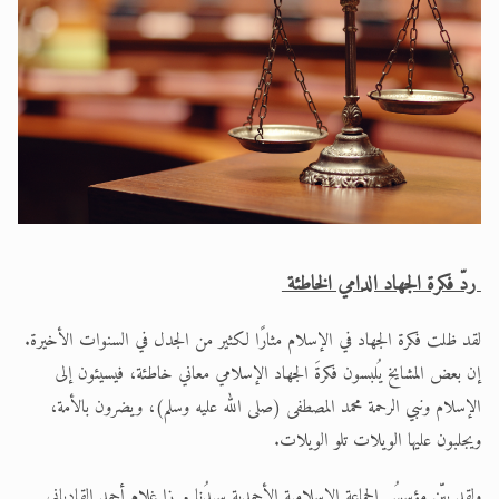
الحجّ.. دلالات، حِكم، وأهداف >> المزيد
اقرأ هذا المقال في أهمية عيد الأضحى و
ردّ فكرة الجهاد الدامي الخاطئة
لقد ظلت فكرة الجهاد في الإسلام مثارًا لكثير من الجدل في السنوات الأخيرة.
إن بعض المشايخ يُلبسون فكرةَ الجهاد الإسلامي معاني خاطئة، فيسيئون إلى
الإسلام ونبي الرحمة محمد المصطفى (صلى الله عليه وسلم)، ويضرون بالأمة،
ويجلبون عليها الويلات تلو الويلات.
ولقد بيّن مؤسسُ الجماعة الإسلامية الأحمدية سيدُنا مرزا غلام أحمد القادياني