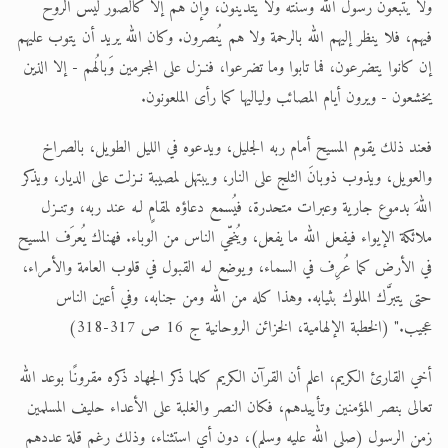
ولا يتبعون رسول الله وسنته ولا يتدينون، وإنْ هم إلا كالصوَر ليس الروح
فيهم، فلا ينظر إليهم الله بالرحمة ولا هم يُنصرون. وكان الله يريد أن يتوب عليهم
إن كانوا يتضرعون، فما تابوا وما تضرعوا، فنـزل على المجرمين وَبالُهم - إلا الذين
يخشعون - ويرون أيام المصائب ولياليها كما رأى الملعونون.
فعند ذلك يقوم المسيح أمام ربه الجليل، ويدعوه في الليل الطويل، بالصراخ
والعويل، ويذوب ذوبانَ الثلج على النار، ويبتهل لمصيبة نـزلت على الديار، ويذكر
اللهَ بدموع جارية وعبرات متحدرة، فيُسمع دعاؤه لمقامٍ لـه عند ربه، وتنـزل
ملائكة الإيواء فيفعل الله ما يفعل، ويُنجّي الناس من الوباء. فهناك يُعرَف المسيح
في الأرض كما عُرِف في السماء، ويوضع لـه القبول في قلوب العامة والأمراء،
حتى يتبرَّك الملوك بثيابه. وهذا كله من الله ومن جنابه، وفي أعين الناس
عجيب." (الخطبة الإلهامية، الخزائن الروحانية ج 16 ص 317-318)
أخي القارئ الكريم، اعلم أن القرآن الكريم كلما ذكر الجهاد ذكره مقرونًا بوعد الله
تعالى بنصر المؤمنين وتأييدهم، فكان النصر والغلبة على الأعداء حليف المسلمين
زمن الرسول (صلى الله عليه وسلم)، دون أي استثناء، وذلك رغم قلة عددهم