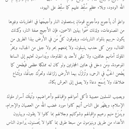
الله الودود، وبلاء عظيم سُلِّط عليهم كما سلِّط على اليهود.
واعلم أن يأجوج ومأجوج قومانِ يستعملون النار وأجيجَها في المحاربات وغيرِها
من المصنوعات، ولذلك سُمّوا بهذين الاسمين. فإن الأجيج صفة النار، وكذلك
يكون حربهم بالمواد الناريات. ويفوقون كلَّ مَن في الأرض بهذا الطريق من
القتال، ومِن كل حدب ينسِلون. ولا يمنعهم بحر ولا جبل من الجبال، ويخرّ
الملوك أمامهم خائفين، ولا تبقى لأحد يد المقاومة، ويُداسون تحتهم إلى الساعة
الموعودة. ومَن دخل في هاتين الحجارتين ولو كان لـه مملكة عظمى فيُطحن كما
يُطحن الحَبُّ في الرحى؛ وتُزلزَل بهما الأرض زلزالها، وتحرَّك جبالُها، ويُشاع
ضلالها، ولا يُسمَع دعاءٌ ولا يصل إلى العرش بكاءٌ.
ويصيب المسلمين مصيبة تأكل أموالهم وإقبالهم وأعراضهم، وتُهتَك أسرار ملوك
الإسلام، ويظهَر على الناس أنهم كانوا مورد غضب الله من العصيان والإجرام.
ويُنـزَع منهم رعبهم وإقبالهم وشوكتهم وجلالهم بما كانوا لا يتقون. ويبارون
الأعداء من طريق وينهزمون من سبعة طرق بما كانوا لا يُحسنون. يُراءون الناس