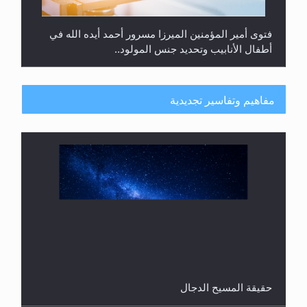
هل من الصحيح أن ديّة المرأة المقتولة تساوي نصف ديّة
الرجل المقتول؟
مفاهيم وتفاسير تجديدية
حقيقة المسيح الدجال
هل تعتبر الأشفار الاصطناعية (الرموش الاصطناعية)
والأظافر البلاستيكية وطلاء الأظافر حاجبا للوضوء وهل
يُسمح الصلاة بها؟