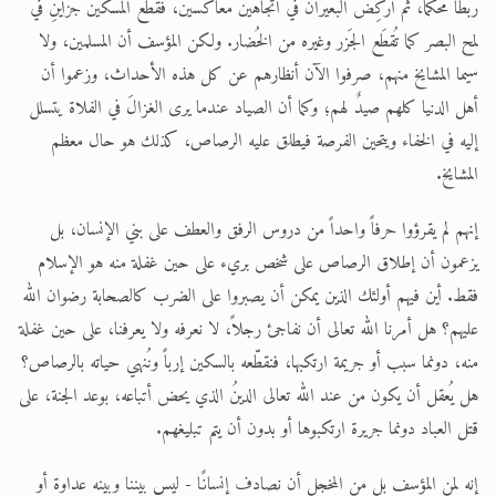
ربطًا محكمًا، ثم أُركِض البعيران في اتجاهين معاكسين، فقُطع المسكين جزأَيْنِ في
لمح البصر كما تُقطَع الجَزر وغيره من الخُضار. ولكن المؤسف أن المسلمين، ولا
سيما المشايخ منهم، صرفوا الآن أنظارهم عن كل هذه الأحداث، وزعموا أن
أهل الدنيا كلهم صيدٌ لهم؛ وكما أن الصياد عندما يرى الغزالَ في الفلاة يتسلل
إليه في الخفاء ويتحين الفرصة فيطلق عليه الرصاص، كذلك هو حال معظم
المشايخ.
إنهم لم يقرؤوا حرفاً واحداً من دروس الرفق والعطف على بني الإنسان، بل
يزعمون أن إطلاق الرصاص على شخص بريء على حين غفلة منه هو الإسلام
فقط. أين فيهم أولئك الذين يمكن أن يصبروا على الضرب كالصحابة رضوان الله
عليهم؟ هل أمرنا الله تعالى أن نفاجئ رجلاً، لا نعرفه ولا يعرفنا، على حين غفلة
منه، دونما سبب أو جريمة ارتكبها، فنقطّعه بالسكين إرباً ونُنهي حياته بالرصاص؟
هل يُعقل أن يكون من عند الله تعالى الدينُ الذي يحض أتباعه، بوعد الجنة، على
قتل العباد دونما جريرة ارتكبوها أو بدون أن يتم تبليغهم.
إنه لمن المؤسف بل من المخجل أن نصادف إنسانًا - ليس بيننا وبينه عداوة أو