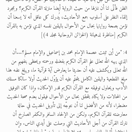
الظن فأنّى لنا أن ننزلها من حيث الرواية أيضا منزلة القرآن الكريم؟ وبمجرد
إلقاء النظر على أسلوب جمع الأحاديث، يُدرك كل عاقل أنه لا يسعنا أن
نؤمن بصحة روايتها بحال من الأحوال باليقين نفسه الذي نؤمن به بالقرآن
الكريم [مناظرة لدهيانة (الخزائن الروحانية مجلد 4)]
4: "من أين ثبتت عصمة الإمام محمد بن إسماعيل والإمام مسلم؟...أن
الذي يهبه الله تعالى علم القرآن الكريم بفضله ورحمته ويحظى بتفهيم من
الله تعالى ويُكشف عليه أن حديثا ما يعارض آية قرآنية ما، ويبلغ علمه هذا
مبلغ القطعية واليقين الكامل يتحتّم عليه أن يؤوّل الحديث أولا سالكا مسلك
الأدب ويحاول توفيقه مع القرآن الكريم قدر الإمكان، وإذا كان التوفيق
من المحالات ولا يكاد يتحقق بحال من الأحوال فيقول بعدم صحة الحديث
مضطرا، لأنه من الأفضل لنا أن نتوجّه إلى تأويل الحديث في حالة
معارضته للقرآن الكريم. ولكن من الإلحاد السافر والكفر الصارخ أن
نترك القرآن من أجل الأحاديث التي وصلت على أيدي الناس. وإن