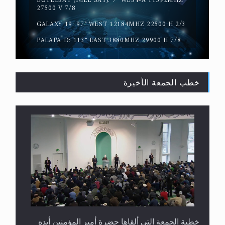
EUTELSAT (NILE SAT): 7° WEST-A 11392MHZ
سورة التكوير تُنبئ بزمن بعثة المسيح الموعود عليه
27500 V 7/8
السلام
GALAXY 19: 97° WEST 12184MHZ 22500 H 2/3
PALAPA D: 113° EAST 3880MHZ 29900 H 7/8
خطب الجمعة الأخيرة
حقيقة المسيح الدجال
خطبة الجمعة التي ألقاها حضرة أمير المؤمنين أيده