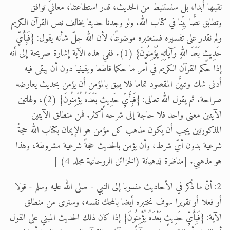
نقبلها أبدا، بل سنستنبط من الحديث، قدر استطاعتنا، معانيَ توافق
وتطابق نصًّا بيِّنا في كتاب الله. ولو وجدنا حديثا يخالف نص القرآن الكريم
ولم نقدر على تفسيره فسنعتبره موضوعًا، لأن الله جلّ شأنه يقول: {فَبِأَيِّ
حَدِيثٍ بَعْدَ اللهِ وَآيَاتِهِ يُؤْمِنُونَ} (1). ففي هذه الآية إشارة صريحة إلى أنه
إذا حكم القرآن الكريم في أمر ما حكما قاطعا ويقينيا دون أن يبقى فيه
أدنى شك وتبيَّن المقصود تماما فلا يليق بالمؤمن أن يؤمن بحديث يعارضه
صراحة. ثم يقول الله تعالى: {فَبِأَيِّ حَدِيثٍ بَعْدَهُ يُؤْمِنُونَ} (2)، ولهاتين
الآيتين معنى واحد فلا حاجة إلى شرحه أكثر. فمن منطلق الآيتين
المذكورتين يجب أن يكون مذهب كل مؤمن هو الإيمان بكتاب الله حجةً
شرعية بدون أيّ شرط، وأن يؤمن بالحديث حجةً شرعية مشروطة، وهذا
هو مذهبي. [مناظرة لدهيانة (الخزائن الروحانية مجلد 4) ]
2: أنّ ما ذُكر في الأحاديث منسوبا إلى النبي - صلى الله عليه وسلم - قولا
أو فعلا أو تقريرا سوف نختبره أيضا بالمحك نفسه، وسنرى من منطلق
الآية: {فَبِأَيِّ حَدِيثٍ بَعْدَهُ يُؤْمِنُونَ} إذا كان ذلك الحديث المبني على القول