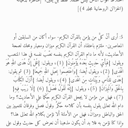
اختلاط أقوال الناس ليس محتملا فقط بل يقين." [مناظرة لدهيانة
(الخزائن الروحانية مجلد 4)]
5: أرى أنّ كلَّ من يؤمن بالقرآن الكريم- سواء أكان من السابقين أو
المعاصرين- ملتزم باعتقاد أن القرآن الكريم ميزان ومعيار ومحك لصحة
الأحاديث، لأنه ما دام القرآن الكريم بنفسه نصّبَ نفسه في هذا المنصب
ويقول: {فَبِأَيِّ حَدِيثٍ بَعْدَهُ يُؤْمِنُونَ} (1)، ويقول: {قُلْ إِنَّ هُدَى اللهِ هُوَ
الْهُدَى} (2)، ويقول أيضا: {وَاعْتَصِمُوا بِحَبْلِ اللهِ جَمِيعًا} (3) ثم يقول:
{هُدًى لِلنَّاسِ وَبَيِّنَاتٍ مِنَ الْهُدَى} (4)، ويقول أيضا: {أَنْزَلَ الْكِتَابَ
بِالْحَقِّ وَالْمِيزَانَ} (5)، ويقول: {إِنَّهُ لَقَوْلٌ فَصْلٌ} (6) {لَا رَيْبَ فِيهِ}
(7)، فهل من مؤمن لا يجعل القرآن الكريم حَكَما على الأحاديث؟ وما
دام الله تعالى يقول بنفسه بأن كلامه حَكَمٌ وقولٌ فصلٌ وفرقانٌ للتمييز بين
الحق والباطل وميزانٌ، فهل من الأمانة ألا نؤمن بكلام الله تعالى هذا؟
وإذا كنا نؤمن به فلا بد أن يكون مذهبنا أن نعرض كل حديث وقول على