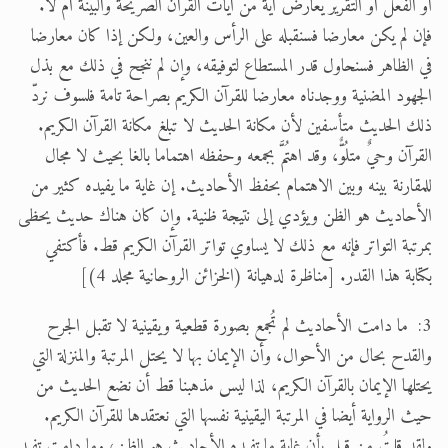
أو الفعل أو التقرير يعارض آيةً من آيات القرآن الصريحة والبينة أم لا.
فإن لم يكن معارضا فسنقبله على الرأس والعين، ولكن إذا كان معارضا
في الظاهر فسنحاول قدر المستطاع لتوفيقه، وإن لم ننجح في ذلك مع بذل
الجهود المضنية ووجدناه معارضا للقرآن الكريم بصراحة تامة فلسوف نردّ
ذلك الحديث متأسفين لأن مكانة الحديث لا تبلغ مكانة القرآن الكريم.
القرآن وحيٌ متلُوٌّ، وقد اهتُمَّ بجمعه وحفظه اهتماما بالغا بحيث لا مجال
للمقارنة بينه وبين الاهتمام بحفظ الأحاديث. إن غاية ما يفيده كثير من
الأحاديث هو الظن ويؤدي إلى نتيجة ظنية. وإن كان هناك حديث يحظى
بمرتبة التواتر فإنه مع ذلك لا يساوي تواتر القرآن الكريم قط. فأكتفي
بكتابة هذا القدر. [مناظرة لدهيانة (الخزائن الروحانية مجلد 4)]
3: ما دامت الأحاديث لم تُجمع بصورة قطعية ويقينية لا تقبل الجرح
والقدح بحال من الأحوال، وأن الإيمان بها لا يحتل المرتبة والمنزلة التي
يحتلها الإيمان بالقرآن الكريم، لذا ليس مذهبنا قط أن نضع الحديث من
حيث الرواية أيضا في المرتبة اليقينية نفسها التي نعتقدها للقرآن الكريم.
ولقد قلتُ من قبل بأن غاية ما تفيده الأحاديث هو الظن، وما دامت تفيد