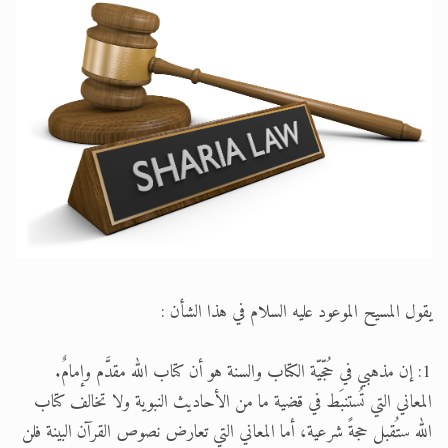
تعميم هامّ لأفراد الجماعة >> المزيد
تعميم هامّ لأفراد الجماعة >> المزيد
يقول المسيح الموعود عليه السلام في هذا الشأن :
1: إن مذهبي في حُجّيّة الكتاب والسنة هو أن كتاب الله مقدَّم وإمامٌ.
المعاني التي تُستنبَط في قضية ما من الأحاديث النبوية ولا تخالف كتاب
الله ستُقبل حجةً شرعية، أما المعاني التي تعارض نصوص القرآن البينة فلن