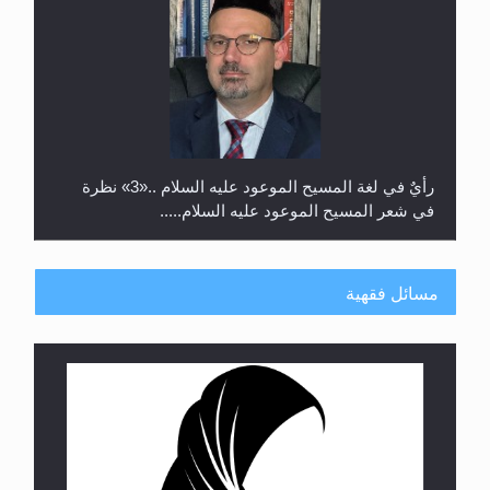
رأيٌ في لغة المسيح الموعود عليه السلام ..«3» نظرة
في شعر المسيح الموعود عليه السلام.....
مسائل فقهية
**الحصن الحصين من وساوس المعارضين ...**...