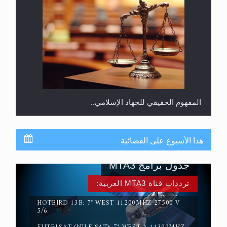
المفهوم الحقيقي للجهاد الإسلامي..
هذا الأسبوع على الفضائية
جدول برامج MTA3
ترددات قناة MTA3 العربية:
HOTBIRD 13B: 7° WEST 11200MHZ 27500 V
5/6