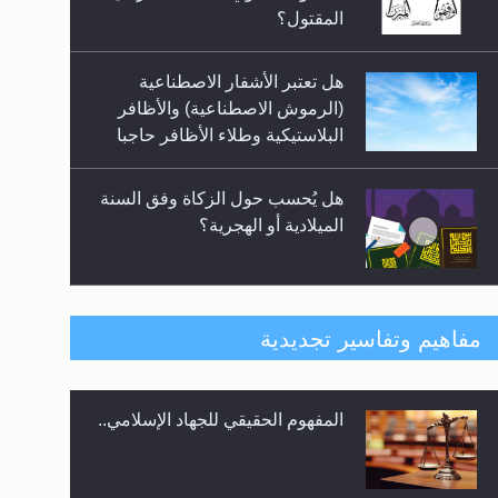
هل تعتبر الأشفار الاصطناعية
(الرموش الاصطناعية) والأظافر
البلاستيكية وطلاء الأظافر حاجبا
للوضوء وهل يُسمح الصلاة بها؟
هل يُحسب حول الزكاة وفق السنة
الميلادية أو الهجرية؟
هل يجوز فتح مشروع كوافير نسائي
للمحجبات وغير المحجبات؟
مفاهيم وتفاسير تجديدية
المفهوم الحقيقي للجهاد الإسلامي..
فتوى أمير المؤمنين الميرزا مسرور
أحمد أيده الله في أطفال الأنابيب
وتحديد جنس المولود..
سورة التكوير تُنبئ بزمن بعثة
المسيح الموعود عليه السلام