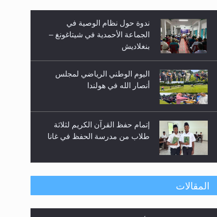
الجماعة الأحمدية في شيتاغونغ –
بنغلاديش
اليوم الوطني الرياضي لمجلس
أنصار الله في هولندا
زيد
إتمام حفظ القرآن الكريم لثلاثة
طلاب من مدرسة الحفظ في غانا
حفل توزيع الشهادات في الجامعة
الأحمدية بنيجيريا لعام 2025
المقالات
رأيٌ في لغة المسيح الموعود عليه
معرض القرآن الكريم لمدة ثلاثين
السلام ..«3» نظرة في شعر
يوما في مكتبة مدينة ريهيماكي في
المسيح الموعود عليه السلام.....