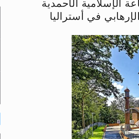
د
عة الإسلامية الأحمدية
لإرهابي في أستراليا
لى حضرة امير المؤمنين أيده الله والمكتب العربي >> الم
 زكريا يطرس وأعداء الإسلام اضغط هنا >> المزيد
إسراء والمعراج >> المزيد