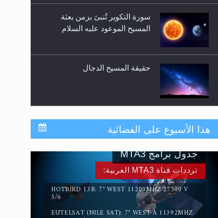
حقيقة المسيح الدجال
القرآن قاضٍ وحكمٌ على السنة
ومهيمنٌ عليها.. ليس العكس
هذا الأسبوع على الفضائية
لا ناسخ ولا منسوخ في القرآن
الكريم
جدول برامج MTA3
ترددات قناة MTA3 العربية:
HOTBIRD 13B: 7° WEST 11200MHZ 27500 V
5/6
EUTELSAT (NILE SAT): 7° WEST-A 11392MHZ