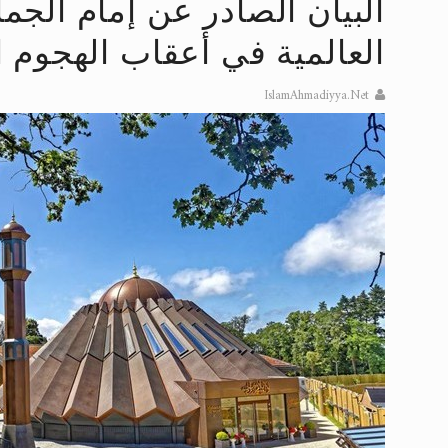
الحجّ.. دلالات، حِكم، وأهداف >> المزي
البيان الصادر عن إمام الجما
العالمية في أعقاب الهجوم ا
تعميم هامّ لأفراد الجماعة >> المزيد
تعميم هامّ لأفراد الجماعة >> المزيد
IslamAhmadiyya.Net
إعلان هامّ بخصوص الرسائل المرسلة إ
للانتقال إلى كافة الردود على القمص
اقرأ هذا الكتاب وتعرّف على حقيقة ال