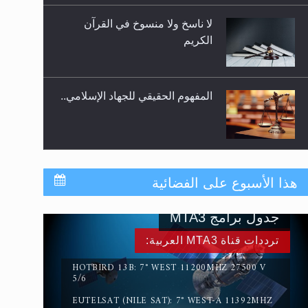
لا ناسخ ولا منسوخ في القرآن
الكريم
المفهوم الحقيقي للجهاد الإسلامي..
سورة التكوير تُنبئ بزمن بعثة
هذا الأسبوع على الفضائية
المسيح الموعود عليه السلام
جدول برامج MTA3
حقيقة المسيح الدجال
ترددات قناة MTA3 العربية:
HOTBIRD 13B: 7° WEST 11200MHZ 27500 V
5/6
EUTELSAT (NILE SAT): 7° WEST-A 11392MHZ