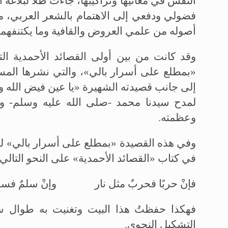
النفس في معانيها وتراكيبها، جاءت ظلا لبلاغة ال
فضولي ودفعي إلى الاهتمام بالشعر العربي، م
أصوله من علمي العروض والقافية وما يكتنفهما
وقد كانت من بين أولى القصائد الأحمدية ال
«بمطلع على أسرار بالي»، والتي نشرها المسيح
إلى جانب قصيدته الشهيرة «يا عين فيض الله وا
لمدح سيدنا محمد -صلى الله عليه وسلم- وص
وعظمته.
وفي هذه القصيدة «بمطلع على أسرار بالي» لطال
في كتاب «القصائد الأحمدية» على النحو التالي:
فإنْ حربًا فحربٌ مثل نار وإنْ سلمٌ فسلم
فهكذا حفظتُ هذا البيت وتغنيت به طوال 
التشكيل النحوي.