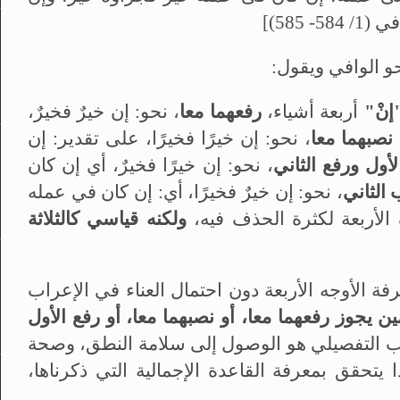
5- 585)]
حو الوافي ويقول:
إنْ"
أربعة أشياء،
رفعهما معا
، نحو: إن خيرٌ فخيرٌ،
نصبهما معا
، نحو: إن خيرًا فخيرًا، على تقدير: إن
ول ورفع الثاني
، نحو: إن خيرًا فخيرٌ، أي إن كان
الثاني
، نحو: إن خيرٌ فخيرًا، أي: إن كان في عمله
ف الأربعة لكثرة الحذف فيه،
ولكنه قياسي كالثلاثة
ة الأوجه الأربعة دون احتمال العناء في الإعراب
ن يجوز رفعهما معا، أو نصبهما معا، أو رفع الأول
اب التفصيلي هو الوصول إلى سلامة النطق، وصحة
يتحقق بمعرفة القاعدة الإجمالية التي ذكرناها،