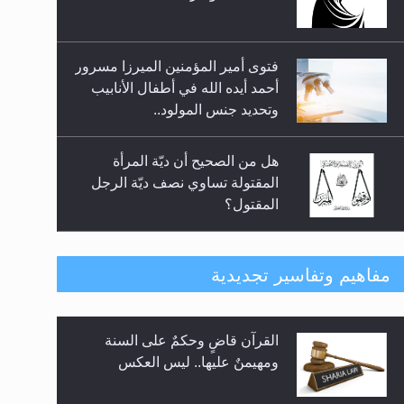
فتوى أمير المؤمنين الميرزا مسرور
أحمد أيده الله في أطفال الأنابيب
وتحديد جنس المولود..
هل من الصحيح أن ديّة المرأة
المقتولة تساوي نصف ديّة الرجل
المقتول؟
هل تعتبر الأشفار الاصطناعية
مفاهيم وتفاسير تجديدية
(الرموش الاصطناعية) والأظافر
البلاستيكية وطلاء الأظافر حاجبا
للوضوء وهل يُسمح الصلاة بها؟
القرآن قاضٍ وحكمٌ على السنة
هل يُحسب حول الزكاة وفق السنة
ومهيمنٌ عليها.. ليس العكس
الميلادية أو الهجرية؟