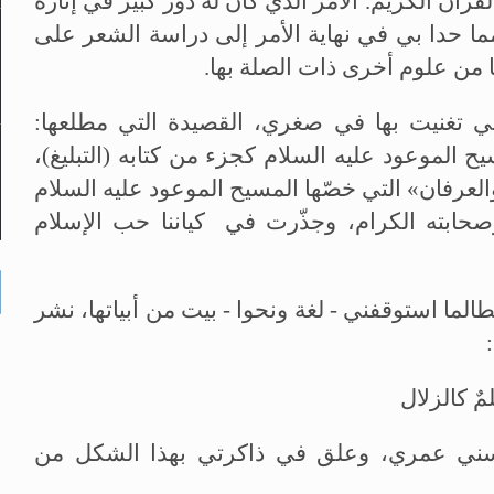
قرآن الكريم. الأمر الذي كان له دور كبير في إثارة
ما حدا بي في نهاية الأمر إلى دراسة الشعر على
 من علوم أخرى ذات الصلة بها.
تي تغنيت بها في صغري، القصيدة التي مطلعها:
 الموعود عليه السلام كجزء من كتابه (التبليغ)،
لعرفان» التي خصّها المسيح الموعود عليه السلام
حابته الكرام، وجذّرت في كياننا حب الإسلام
ما استوقفني - لغة ونحوا - بيت من أبياتها، نشر
ٌ كالزلال
سني عمري، وعلق في ذاكرتي بهذا الشكل من