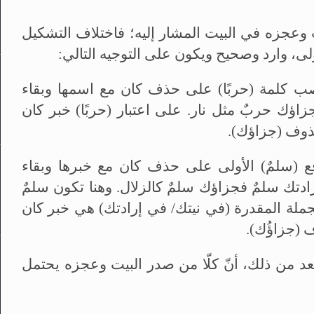
 وعجزه في البيت المشار إليه؛ فاختلاف التشكيل
لى، وارد وصحيح ويكون على التوجيه التالي:
نصب كلمة (حربًا) على حذف كان مع اسمها وبقاء
فجزاؤك حربٌ مثل نار. على اعتبار (حربًا) خبر كان
حذوف (جزاؤك).
فع (سلمٌ) الأولى على حذف كان مع خبرها وبقاء
ادتك سلمٌ فجزاؤك سلمٌ كالزلال. وهنا تكون سلمٌ
جملة المقدرة (في نيتك/ في إرادتك) هي خبر كان
ف (جزاؤُك).
أبعد من ذلك، أنّ كلّا من صدر البيت وعجزه يحتمل