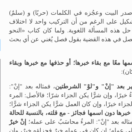
در البيت وعجُزه في الكلمات (حربًا) و (سلمٌ)
تشكيل على الرغم من أن التركيب واحد لا اختلاف
 هذه المسألة اللغوية. ولما كان كتاب «النحو
فْصل في هذه القضية بقول فصل يُغني عن أي بحث
 معًا مع بقاء خبرها؛ أو حذفها مع خبرها وبقاء
ان):
ير بعد "إنْ" و"لوْ" الشرطتين
، فمثاله بعد "إنْ":
خيرًا، وإن شرًّا يكن الجزاء شرّا؛ فالأصل: المرء
اء خيرًا، وإن كان العمل شرًّا يكن الجزاء شرًّا؛
خبرها دون اسمها فجائز - مع قلته، بالنسبة للحالة
ثاله بعد "إنْ": المرءُ محاسَبٌ على عمله؛
إنْ خيرٌ
عمله؛ إن كان فى عمله خيرٌ فجزاؤه خيرٌ، وإن