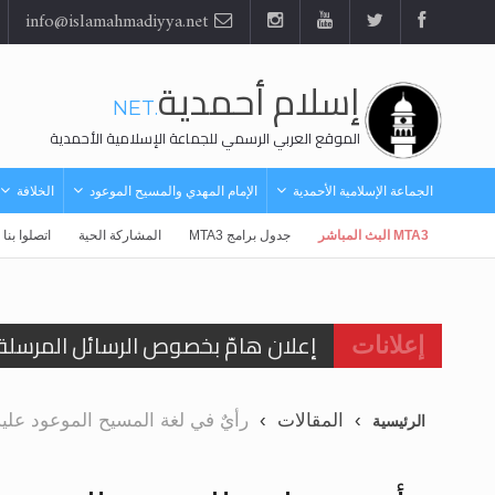
info@islamahmadiyya.net
إسلام أحمدية
.NET
الموقع العربي الرسمي للجماعة الإسلامية الأحمدية
الجماعة الإسلامية الأحمدية
الإمام المهدي والمسيح الموعود
الخلافة
MTA3 البث المباشر
جدول برامج MTA3
المشاركة الحية
اتصلوا بنا
إعلان هامّ بخصوص الرسائل المرسلة إ
للانتقال إلى كافة الردود على القمص
إعلانات
اقرأ هذا الكتاب وتعرّف على حقيقة ال
المقالات
رأيٌ في لغة المسيح الموعود عليه السلام ..«3» نظرة في شعر المسيح
الرئيسية
عرض مصوَّر لأقوال المستشرقين في خا
الحجّ.. دلالات، حِكم، وأهداف >> المزي