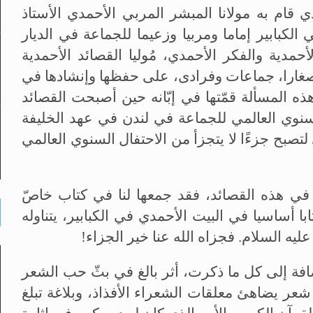
ي قام به مولانا المبشر المربي الأحمدي الأستاذ
لكبابير إماما ومربيا وزعيما للجماعة في الديار
حمدية والفكر الأحمدي، مُوليا القصائد الأحمدية
را وصغارا، جماعات وفرادى، على حفظها وإنشادها في
ه المسألة قمّتها في إبّانه حين أصبحت القصائد
لسنوي العالمي للجماعة في لندن في عهد الخليفة
 لتصبح جزءًا لا يتجزأ من الاحتفال السنوي العالمي
ر في هذه القصائد، فقد جمعها لنا في كتاب خاصّ
با أساسيا في البيت الأحمدي في الكبابير، يتناوله
ليه السلام. فجزاه الله عنا خير الجزاء!
ضافة إلى كل ما ذكرت، أثر بالغ في بثّ حب الشعر
شعر يضاهئ معلقات الشعراء الأفذاذ، وبلاغة تبلغ