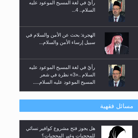
رأيٌ في لغة المسيح الموعود عليه
إتمام حفظ القرآن الكريم لثلاثة
السلام.. 4...
طلاب من مدرسة الحفظ في غانا
الهجرة: بحث عن الأمن والسلام في
سبيل إرساء الأمن والسلام...
رأيٌ في لغة المسيح الموعود عليه
السلام ..«3» نظرة في شعر
المسيح الموعود عليه السلام.....
**الحصن الحصين من وساوس
مسائل فقهية
المعارضين ...**...
هل يجوز فتح مشروع كوافير نسائي
متطلَّبات التّحريك الجديد...
للمحجبات وغير المحجبات؟