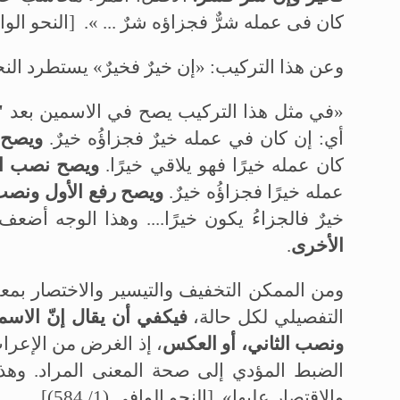
كان فى عمله شرٌّ فجزاؤه شرٌ ... ».
[النحو الوافي (1/ 84
وعن هذا التركيب: «إن خيرٌ فخيرٌ» يستطرد الن
«في مثل هذا التركيب يصح في الاسمين بعد
"
أي: إن كان في عمله خيرٌ فجزاؤُه خيرٌ.
ويصح 
كان عمله خيرًا فهو يلاقي خيرًا.
ويصح نصب الأ
عمله خيرًا فجزاؤُه خيرٌ.
ويصح رفع الأول ونصب 
خيرٌ فالجزاءُ يكون خيرًا.... وهذا الوجه أضع
الأخرى
.
ومن الممكن التخفيف والتيسير والاختصار بمعرف
التفصيلي لكل حالة،
فيكفي أن يقال إنّ الاسمي
ونصب الثاني، أو العكس
، إذ الغرض من الإعر
الضبط المؤدي إلى صحة المعنى المراد. وهذا 
والاقتصار عليها». [النحو الوافي (1/ 584)]