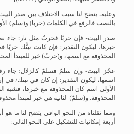
وعليه، يتضح لنا سبب الاختلاف بين صدر البيت
بالنصب فالرفع في الكلمات (حربا) و(سلم) الأو
صدر البيت- فإن حربًا فحربٌ مثل نار: جاء 
خبرها، ليكون التقدير: فإن كانت نيتُّك حربًا 
المحذوفة مع اسمها، و(حربٌ) خبر للمبتدأ الم
عجُز البيت- وإن سلمٌ فسلمٌ كالزلال: جاء ر
اسمها، ليكون التقدير: إن كان في نيتك/ في إر
الأولى اسم كان المحذوفة مع خبرها، فشبه ال
المحذوفة. و(سلمٌ) الثانية هي خبر لمبتدأ محذو
ومما نقلناه من النحو الوافي يتضح لنا ما هو 
أربعة إمكانيات للتشكيل على النحو التالي: