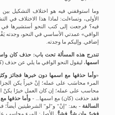
وما استوقفني فيه هو اختلاف التشكيل بين ص
الأولى، وتساءلت: لماذا هذا الاختلاف في ال
فيه؟ فرجعت إلى كتب النحو أستشيرها في حل
الوافي» عمدتي الأساسي في النحو، وجدته يَ
إضافي. وإليكم ما وجدته.
تندرج هذه المسألة تحت باب: حذف كان واسمها
اسمها
، ليقول النحو الوافي ما يلي عن حذف (ك
«
وأما حذفها مع اسمها دون خبرها
فجائز وكث
المرء محاسَب على عمله؛ إنْ خيراً يكن الجزاءُ 
محاسب على عمله؛ إن كان العمل خيرًا يكنْ الجز
فقد حذفت (كان) مع اسمها...
-
وأما حذفها مع 
السالفة -
بعد: "إنْ" و"لو" الشرطيتين أيضاً؛ فم
فخيرٌ وإن شرٌّ فشرٌّ.
الأصل: المرء محاسب على 