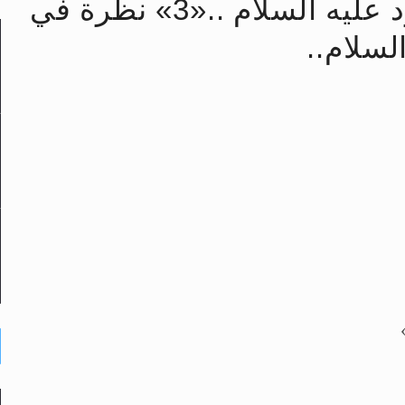
رأيٌ في لغة المسيح الموعود عليه السلام ..«3» نظرة في
حى وأحكامه >> المزيد
لسلام..
حى وأحكامه >> المزيد
د