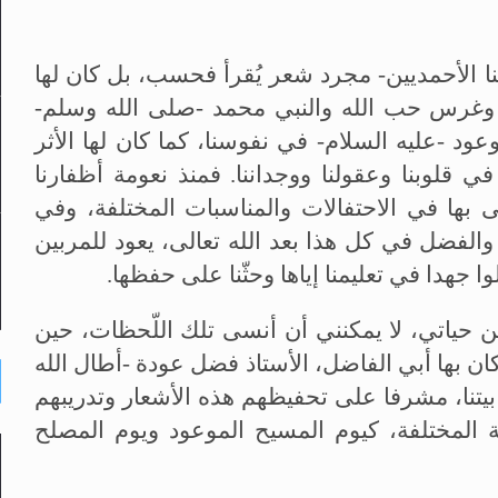
نا الأحمديين- مجرد شعر يُقرأ فحسب، بل كان لها
ة، وغرس حب الله والنبي محمد -صلى الله وسلم-
د -عليه السلام- في نفوسنا، كما كان لها الأثر
 قلوبنا وعقولنا ووجداننا. فمنذ نعومة أظفارنا
نى بها في الاحتفالات والمناسبات المختلفة، وفي
 والفضل في كل هذا بعد الله تعالى، يعود للمربين
وا جهدا في تعليمنا إياها وحثّنا على حفظها.
 حياتي، لا يمكنني أن أنسى تلك اللّحظات، حين
 بها أبي الفاضل، الأستاذ فضل عودة -أطال الله
يتنا، مشرفا على تحفيظهم هذه الأشعار وتدريبهم
ة المختلفة، كيوم المسيح الموعود ويوم المصلح