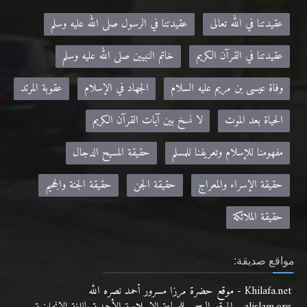
عقيدتنا في الله تعالى
عقيدتنا في الرسول صلى الله عليه وسلم
عقيدتنا في القرآن الكريم
خاتم النبيين صلى الله عليه وسلم
وفاة عيسى بن مريم عليه السلام
الجهاد في الإسلام
عقوبة المرتد
الحياة بعد الموت
لا نسخ بين آيات القرآن الكريم
مفهومنا للإسلام وتعريفنا للمسلم
حقيقة المسيح الدجال
حقيقة الإسراء والمعراج
حقيقة الجن
حقيقة الجنة والجحيم
حقيقة الملائكة
مواقع صديقة:
Khilafa.net - موقع حضرة مرزا مسرور أحمد نصره الله