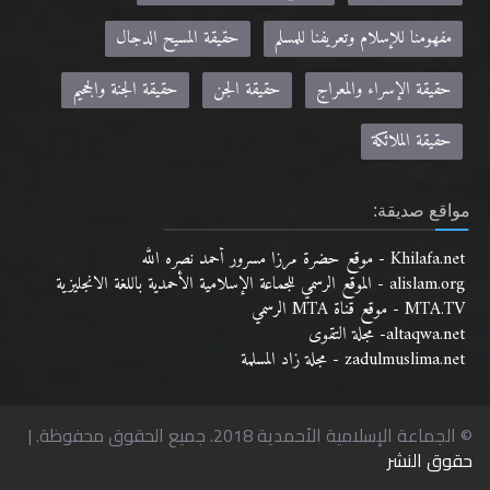
مفهومنا للإسلام وتعريفنا للمسلم
حقيقة المسيح الدجال
حقيقة الإسراء والمعراج
حقيقة الجن
حقيقة الجنة والجحيم
حقيقة الملائكة
مواقع صديقة:
Khilafa.net - موقع حضرة مرزا مسرور أحمد نصره الله
alislam.org - الموقع الرسمي للجماعة الإسلامية الأحمدية باللغة الانجليزية
MTA.TV - موقع قناة MTA الرسمي
altaqwa.net- مجلة التقوى
zadulmuslima.net - مجلة زاد المسلمة
© الجماعة الإسلامية الأحمدية 2018. جميع الحقوق محفوظة. |
حقوق النشر