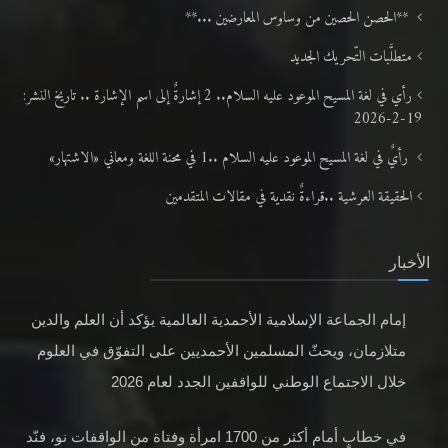
**الحصن الحصين من وساوس المعارضين ...**
متطلَّبات التّحريك الجديد
رأي في لغة المسيح الموعود عليه السلام.. 2 إشارةٌ إلى اسم الإشارة .. تاريخ النشر:
19-2-2026
رأيٌ في لغة المسيح الموعود عليه السلام ..1 في محنة اللغة ومعاني «الاشتهار»
الحقيقة العرشية ..قراءةٌ نقدية في مقالات المتقدمين
الأخبار
إمام الجماعة الإسلامية الأحمدية العالمية يؤكد أن العلم والدين
متلازمان، ويحثّ المسلمين الأحمديين على التفوّق في العلوم
خلال الاجتماع الوطني للواقفين الجدد لعام 2026
في خطابٍ أمام أكثر من 1700 امرأة وفتاة من الواقفات نو، فنّد