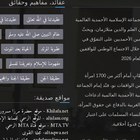
عقائد، مفاهيم وحقائق
عقيدتنا في الله تعالى
عقيدتنا في
جماعة الإسلامية الأحمدية العالمية
 العلم والدين متلازمان، ويحثّ
خاتم النبيين صلى الله عليه وسلم
ين الأحمديين على التفوّق في
عقوبة المرتد
الحياة بعد الموت
خلال الاجتماع الوطني للواقفين
م 2026
مفهومنا للإسلام وتعريفنا للمسلم
في خطابٍ أمام أكثر من 1700 امرأة
حقيقة الجن
حقيقة الجنة والجحيم
ن الواقفات نو، فنّد إمام الجماعة
ية الأحمدية العالمية ادعاءات
مواقع صديقة:
لغربية بالدفاع عن حقوق المرأة،
Khilafa.net - موقع حضرة مرزا مسرور أحمد نصره الله
لنساء المسلمات على اعتبار
alislam.org - الموقع الرسمي للجماعة الإسلامية الأحمدية باللغة الانجليزية
MTA.TV - موقع قناة MTA الرسمي
 قدوةً أخلاقية.
altaqwa.net- مجلة التقوى
zadulmuslima.net - مجلة زاد المسلمة