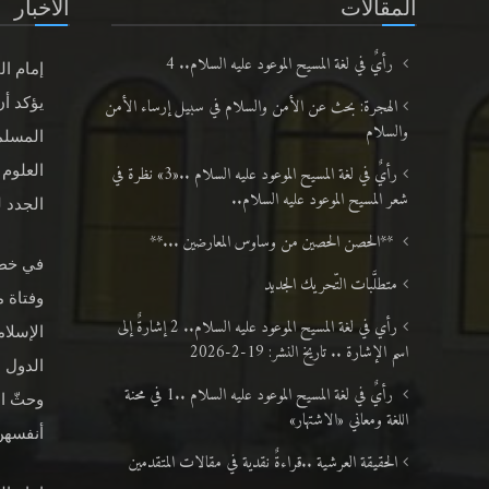
المقالات
الأخبار
رأيٌ في لغة المسيح الموعود عليه السلام.. 4
إمام ال
الهجرة: بحث عن الأمن والسلام في سبيل إرساء الأمن
يؤكد أن
والسلام
المسلم
رأيٌ في لغة المسيح الموعود عليه السلام ..«3» نظرة في
العلوم 
شعر المسيح الموعود عليه السلام..
الجدد لعا
**الحصن الحصين من وساوس المعارضين ...**
متطلَّبات التّحريك الجديد
وفتاة م
رأي في لغة المسيح الموعود عليه السلام.. 2 إشارةٌ إلى
الإسلام
اسم الإشارة .. تاريخ النشر: 19-2-2026
الدول ا
رأيٌ في لغة المسيح الموعود عليه السلام ..1 في محنة
وحثّ ا
اللغة ومعاني «الاشتهار»
أنفسهنّ
الحقيقة العرشية ..قراءةٌ نقدية في مقالات المتقدمين