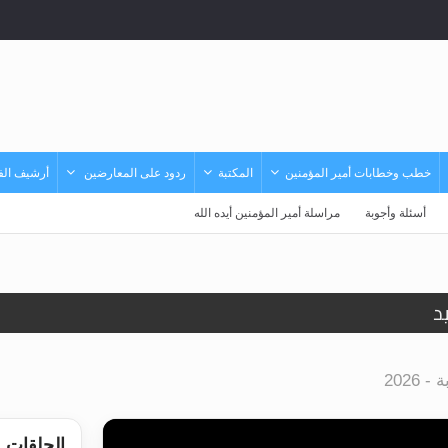
خطب وخطابات أمير المؤمنين
المكتبة
ردود على المعارضين
أرشيف الفي
أسئلة وأجوبة
مراسلة أمير المؤمنين أيده الله
د
حى وأحكامه >> المزيد
202
حى وأحكامه >> المزيد
د
الحلقات