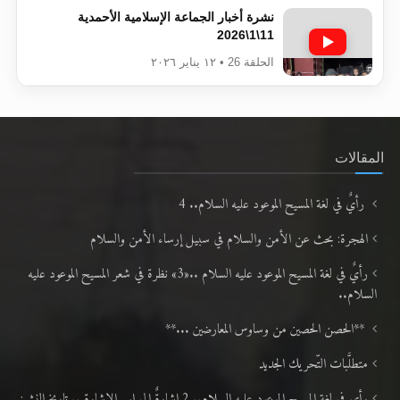
نشرة أخبار الجماعة الإسلامية الأحمدية
11\1\2026
الحلقة 26 • ١٢ يناير ٢٠٢٦
المقالات
رأيٌ في لغة المسيح الموعود عليه السلام.. 4
الهجرة: بحث عن الأمن والسلام في سبيل إرساء الأمن والسلام
رأيٌ في لغة المسيح الموعود عليه السلام ..«3» نظرة في شعر المسيح الموعود عليه
السلام..
**الحصن الحصين من وساوس المعارضين ...**
متطلَّبات التّحريك الجديد
رأي في لغة المسيح الموعود عليه السلام.. 2 إشارةٌ إلى اسم الإشارة .. تاريخ النشر: