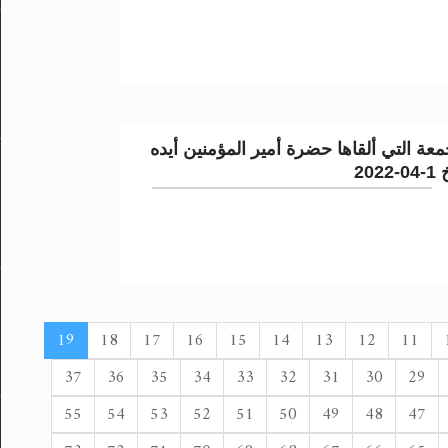
عة التي ألقاها حضرة أمير المؤمنين أيده
202
19
18
17
16
15
14
13
12
11
37
36
35
34
33
32
31
30
29
55
54
53
52
51
50
49
48
47