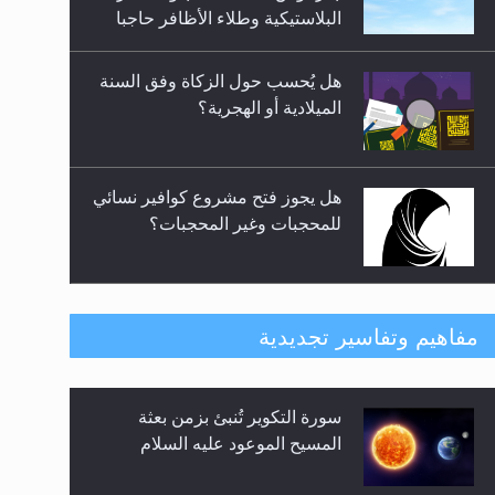
السلام ..«3» نظرة في شعر
البلاستيكية وطلاء الأظافر حاجبا
المسيح الموعود عليه السلام.....
للوضوء وهل يُسمح الصلاة بها؟
هل يُحسب حول الزكاة وفق السنة
الميلادية أو الهجرية؟
هل يجوز فتح مشروع كوافير نسائي
للمحجبات وغير المحجبات؟
فتوى أمير المؤمنين الميرزا مسرور
مفاهيم وتفاسير تجديدية
أحمد أيده الله في أطفال الأنابيب
وتحديد جنس المولود..
سورة التكوير تُنبئ بزمن بعثة
هل من الصحيح أن ديّة المرأة
المسيح الموعود عليه السلام
المقتولة تساوي نصف ديّة الرجل
المقتول؟