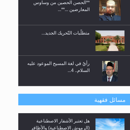
**الحصن الحصين من وساوس
ندوة حول نظام الوصية في
المعارضين ...**...
الجماعة الأحمدية في شيتاغونغ –
بنغلاديش
متطلَّبات التّحريك الجديد...
رأيٌ في لغة المسيح الموعود عليه
السلام.. 4...
الهجرة: بحث عن الأمن والسلام في
مسائل فقهية
سبيل إرساء الأمن والسلام...
هل تعتبر الأشفار الاصطناعية
رأيٌ في لغة المسيح الموعود عليه
(الرموش الاصطناعية) والأظافر