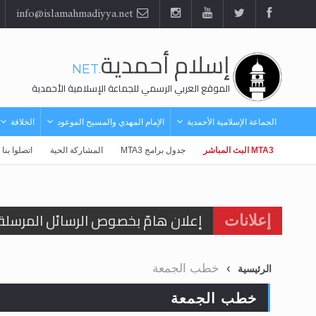
info@islamahmadiyya.net
إسلام أحمدية
.NET
الموقع العربي الرسمي للجماعة الإسلامية الأحمدية
الجماعة الإسلامية الأحمدية
الإمام المهدي والمسيح الموعود
الخلافة
MTA3 البث المباشر
جدول برامج MTA3
المشاركة الحية
اتصلوا بنا
للانتقال إلى كافة الردود على القمص
إعلانات
اقرأ هذا الكتاب وتعرّف على حقيقة ال
خطب الجمعة
الرئيسية
عرض مصوَّر لأقوال المستشرقين في خا
خطب الجمعة
الحجّ.. دلالات، حِكم، وأهداف >> المزي