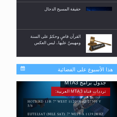
حقيقة المسيح الدجال
القرآن قاضٍ وحكمٌ على السنة
ومهيمنٌ عليها.. ليس العكس
لا ناسخ ولا منسوخ في القرآن
هذا الأسبوع على الفضائية
الكريم
جدول برامج MTA3
المفهوم الحقيقي للجهاد الإسلامي..
ترددات قناة MTA3 العربية:
HOTBIRD 13B: 7° WEST 11200MHZ 27500 V
5/6
EUTELSAT (NILE SAT): 7° WEST-A 11392MHZ