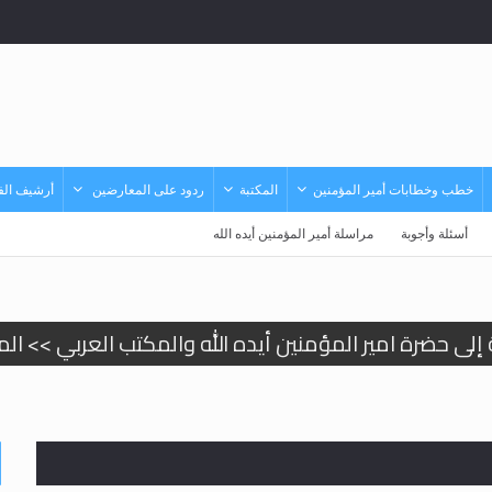
خطب وخطابات أمير المؤمنين
المكتبة
ردود على المعارضين
أرشيف الفي
أسئلة وأجوبة
مراسلة أمير المؤمنين أيده الله
 زكريا يطرس وأعداء الإسلام اضغط هنا >> المزيد
إسراء والمعراج >> المزيد
تم النبيين صلى الله عليه وسلم >> المزيد
د