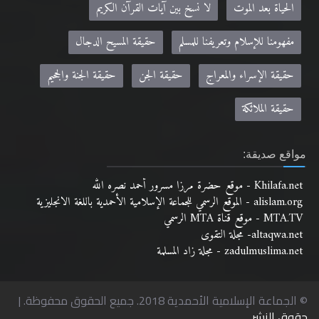
الحياة بعد الموت
لا نسخ بين آيات القرآن الكريم
مفهومنا للإسلام وتعريفنا للمسلم
حقيقة المسيح الدجال
حقيقة الإسراء والمعراج
حقيقة الجن
حقيقة الجنة والجحيم
حقيقة الملائكة
مواقع صديقة:
Khilafa.net - موقع حضرة مرزا مسرور أحمد نصره الله
alislam.org - الموقع الرسمي للجماعة الإسلامية الأحمدية باللغة الانجليزية
MTA.TV - موقع قناة MTA الرسمي
altaqwa.net- مجلة التقوى
zadulmuslima.net - مجلة زاد المسلمة
© الجماعة الإسلامية الأحمدية 2018. جميع الحقوق محفوظة. |
حقوق النشر