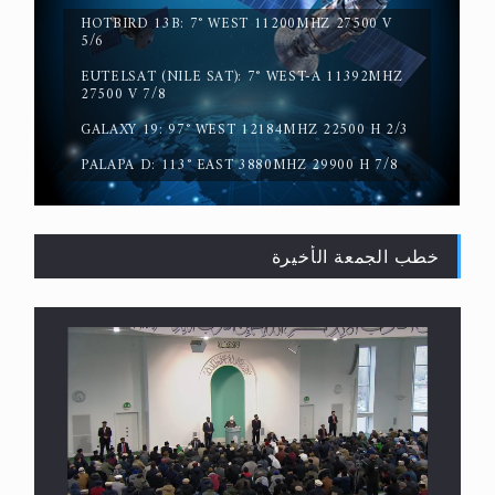
HOTBIRD 13B: 7° WEST 11200MHZ 27500 V
5/6
EUTELSAT (NILE SAT): 7° WEST-A 11392MHZ
حقيقة المسيح الدجال
27500 V 7/8
GALAXY 19: 97° WEST 12184MHZ 22500 H 2/3
PALAPA D: 113° EAST 3880MHZ 29900 H 7/8
خطب الجمعة الأخيرة
القرآن قاضٍ وحكمٌ على السنة ومهيمنٌ عليها.. ليس
العكس