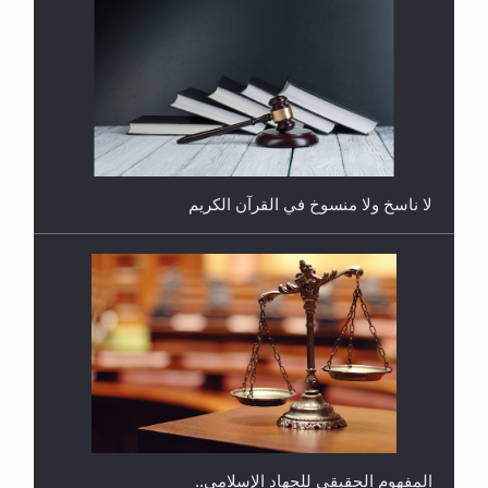
هل يُحسب حول الزكاة وفق السنة الميلادية أو الهجرية؟
لا ناسخ ولا منسوخ في القرآن الكريم
هل يجوز فتح مشروع كوافير نسائي للمحجبات وغير
المحجبات؟
المفهوم الحقيقي للجهاد الإسلامي..