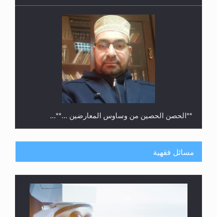
**الحصن الحصين من وساوس المعارضين ...**...
مسائل فقهية