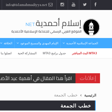
info@islamahmadiyya.net
إسلام أحمدية
.NET
الموقع العربي الرسمي للجماعة الإسلامية الأحمدية
الجماعة الإسلامية الأحمدية
الإمام المهدي والمسيح الموعود
الخلافة
MTA3 البث المباشر
جدول برامج MTA3
المشاركة الحية
اتصلوا بنا
اقرأ هذا المقال في أهمية عيد الأض
إعلانات
اقرأ هذا المقال في أهمية عيد الأض
خطب الجمعة
الرئيسية
الحجّ.. دلالات، حِكم، وأهداف >> المزي
خطب الجمعة
تعميم هامّ لأفراد الجماعة >> المزيد