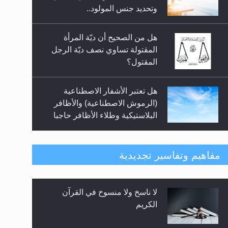
السلام.. 4...
وتحديد جنس المولود..
هل من الصحيح أن ديّة المرأة
المقتولة تساوي نصف ديّة الرجل
المقتول؟
هل تعتبر الأشفار الاصطناعية
(الرموش الاصطناعية) والأظافر
البلاستيكية وطلاء الأظافر حاجبا
للوضوء وهل يُسمح الصلاة بها؟
هل يُحسب حول الزكاة وفق السنة
مفاهيم وتفاسير تجديدية
الميلادية أو الهجرية؟
لا ناسخ ولا منسوخ في القرآن
هل يجوز فتح مشروع كوافير نسائي
الكريم
للمحجبات وغير المحجبات؟