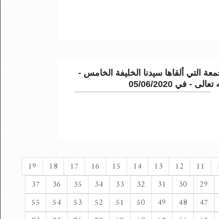
عة التي ألقاها سيدنا الخليفة الخامس -
لى - في 05/06/2020
19
18
17
16
15
14
13
12
11
37
36
35
34
33
32
31
30
29
55
54
53
52
51
50
49
48
47