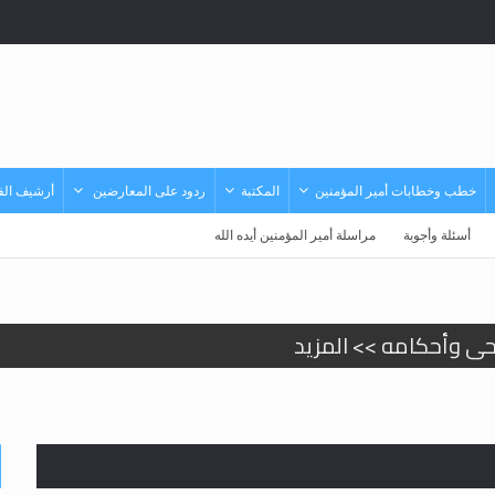
خطب وخطابات أمير المؤمنين
المكتبة
ردود على المعارضين
أرشيف الفي
أسئلة وأجوبة
مراسلة أمير المؤمنين أيده الله
حى وأحكامه >> المزيد
حى وأحكامه >> المزيد
د