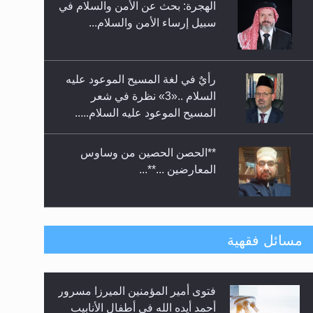
الهجرة: بحث عن الأمن والسلام في
حفل توزيع الشهادات في الجامعة
سبيل إرساء الأمن والسلام...
الأحمدية بنيجيريا لعام 2025
رأيٌ في لغة المسيح الموعود عليه
السلام ..«3» نظرة في شعر
المسيح الموعود عليه السلام.....
**الحصن الحصين من وساوس
المعارضين ...**...
متطلَّبات التّحريك الجديد...
مسائل فقهية
فتوى أمير المؤمنين الميرزا مسرور
رأيٌ في لغة المسيح الموعود عليه
أحمد أيده الله في أطفال الأنابيب