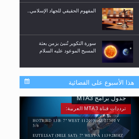
المفهوم الحقيقي للجهاد الإسلامي..
سورة التكوير تُنبئ بزمن بعثة
المسيح الموعود عليه السلام
حقيقة المسيح الدجال
هذا الأسبوع على الفضائية
جدول برامج MTA3
القرآن قاضٍ وحكمٌ على السنة
ترددات قناة MTA3 العربية:
ومهيمنٌ عليها.. ليس العكس
HOTBIRD 13B: 7° WEST 11200MHZ 27500 V
5/6
EUTELSAT (NILE SAT): 7° WEST-A 11392MHZ