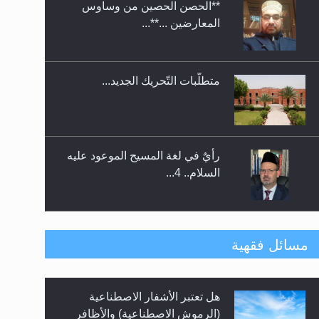
**الحصن الحصين من وساوس
ندوة حول نظام الوصية في
المعارضين ...**...
الجماعة الأحمدية في شيتاغونغ –
بنغلاديش
متطلَّبات التّحريك الجديد...
رأيٌ في لغة المسيح الموعود عليه
السلام.. 4...
الهجرة: بحث عن الأمن والسلام في
مسائل فقهية
سبيل إرساء الأمن والسلام...
هل تعتبر الأشفار الاصطناعية
رأيٌ في لغة المسيح الموعود عليه
(الرموش الاصطناعية) والأظافر