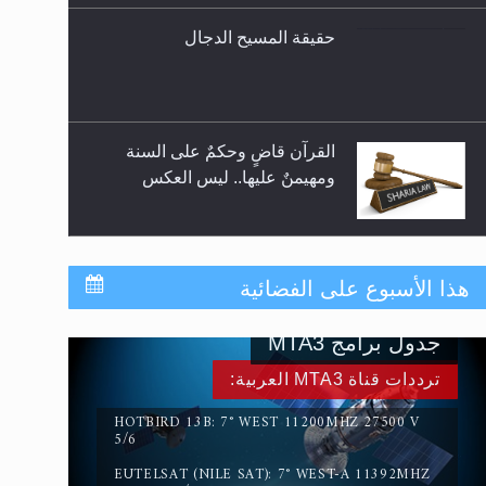
حقيقة المسيح الدجال
القرآن قاضٍ وحكمٌ على السنة
ومهيمنٌ عليها.. ليس العكس
لا ناسخ ولا منسوخ في القرآن
هذا الأسبوع على الفضائية
الكريم
جدول برامج MTA3
المفهوم الحقيقي للجهاد الإسلامي..
ترددات قناة MTA3 العربية:
HOTBIRD 13B: 7° WEST 11200MHZ 27500 V
5/6
EUTELSAT (NILE SAT): 7° WEST-A 11392MHZ