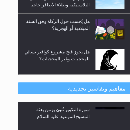
السلام ..«3» نظرة في شعر
البلاستيكية وطلاء الأظافر حاجبا
المسيح الموعود عليه السلام.....
للوضوء وهل يُسمح الصلاة بها؟
هل يُحسب حول الزكاة وفق السنة
الميلادية أو الهجرية؟
هل يجوز فتح مشروع كوافير نسائي
للمحجبات وغير المحجبات؟
فتوى أمير المؤمنين الميرزا مسرور
مفاهيم وتفاسير تجديدية
أحمد أيده الله في أطفال الأنابيب
وتحديد جنس المولود..
سورة التكوير تُنبئ بزمن بعثة
هل من الصحيح أن ديّة المرأة
المسيح الموعود عليه السلام
المقتولة تساوي نصف ديّة الرجل
المقتول؟