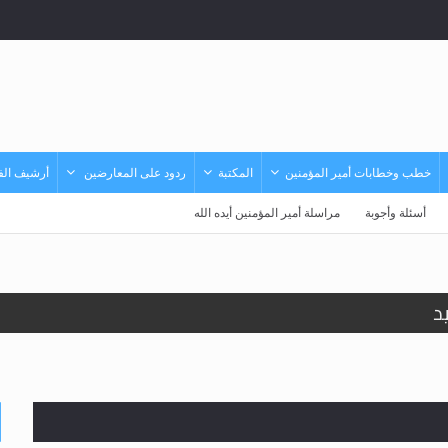
خطب وخطابات أمير المؤمنين
المكتبة
ردود على المعارضين
أرشيف الفي
أسئلة وأجوبة
مراسلة أمير المؤمنين أيده الله
د
حى وأحكامه >> المزيد
حى وأحكامه >> المزيد
د