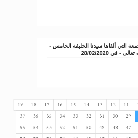
عة التي ألقاها سيدنا الخليفة الخامس -
لى - في 28/02/2020
19
18
17
16
15
14
13
12
11
37
36
35
34
33
32
31
30
29
55
54
53
52
51
50
49
48
47