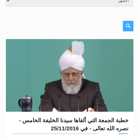
الحجّ.. دلالات، حِكم، وأهداف >> المزيد
اقرأ هذا المقال في أهمية عيد الأضحى و
خطبة الجمعة التي ألقاها سيدنا الخليفة الخامس -
نصره الله تعالى - في 25/11/2016