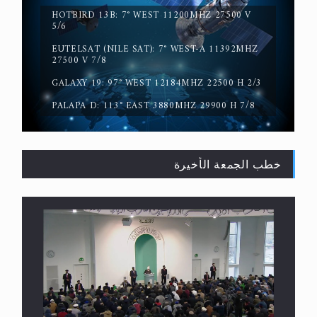
HOTBIRD 13B: 7° WEST 11200MHZ 27500 V
5/6
حقيقة المسيح الدجال
EUTELSAT (NILE SAT): 7° WEST-A 11392MHZ
27500 V 7/8
GALAXY 19: 97° WEST 12184MHZ 22500 H 2/3
PALAPA D: 113° EAST 3880MHZ 29900 H 7/8
خطب الجمعة الأخيرة
القرآن قاضٍ وحكمٌ على السنة ومهيمنٌ عليها.. ليس
العكس