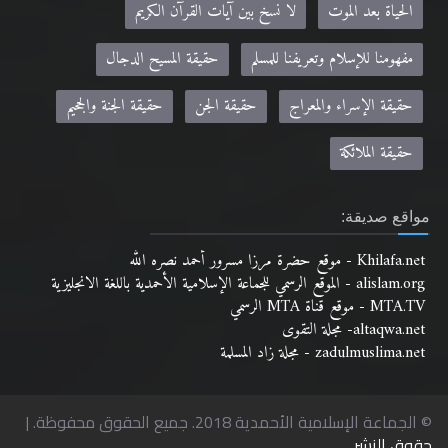
الحياة بعد الموت
لا نسخ بين آيات القرآن الكريم
مفهومنا للإسلام وتعريفنا للمسلم
حقيقة المسيح الدجال
حقيقة الإسراء والمعراج
حقيقة الجن
حقيقة الجنة والجحيم
حقيقة الملائكة
مواقع صديقة:
Khilafa.net - موقع حضرة مرزا مسرور أحمد نصره الله
alislam.org - الموقع الرسمي للجماعة الإسلامية الأحمدية باللغة الانجليزية
MTA.TV - موقع قناة MTA الرسمي
altaqwa.net- مجلة التقوى
zadulmuslima.net - مجلة زاد المسلمة
© الجماعة الإسلامية الأحمدية 2018. جميع الحقوق محفوظة. |
حقوق النشر