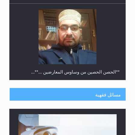
**الحصن الحصين من وساوس المعارضين ...**...
مسائل فقهية