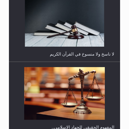
هل يُحسب حول الزكاة وفق السنة الميلادية أو الهجرية؟
لا ناسخ ولا منسوخ في القرآن الكريم
هل يجوز فتح مشروع كوافير نسائي للمحجبات وغير
المحجبات؟
المفهوم الحقيقي للجهاد الإسلامي..