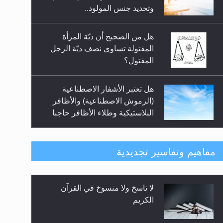
السلام.. 4...
وتحديد جنس المولود..
هل من الصحيح أن ديّة المرأة
المقتولة تساوي نصف ديّة الرجل
المقتول؟
هل تعتبر الأشفار الاصطناعية
(الرموش الاصطناعية) والأظافر
البلاستيكية وطلاء الأظافر حاجبا
للوضوء وهل يُسمح الصلاة بها؟
هل يُحسب حول الزكاة وفق السنة
مفاهيم وتفاسير تجديدية
الميلادية أو الهجرية؟
لا ناسخ ولا منسوخ في القرآن
هل يجوز فتح مشروع كوافير نسائي
الكريم
للمحجبات وغير المحجبات؟