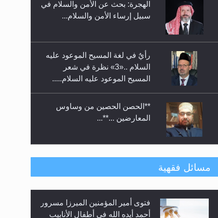
الهجرة: بحث عن الأمن والسلام في
حفل توزيع الشهادات في الجامعة
سبيل إرساء الأمن والسلام...
الأحمدية بنيجيريا لعام 2025
رأيٌ في لغة المسيح الموعود عليه
السلام ..«3» نظرة في شعر
المسيح الموعود عليه السلام.....
**الحصن الحصين من وساوس
المعارضين ...**...
متطلَّبات التّحريك الجديد...
مسائل فقهية
فتوى أمير المؤمنين الميرزا مسرور
رأيٌ في لغة المسيح الموعود عليه
أحمد أيده الله في أطفال الأنابيب