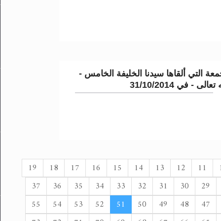
عة التي ألقاها سيدنا الخليفة الخامس -
لى - في 31/10/2014
19
18
17
16
15
14
13
12
11
37
36
35
34
33
32
31
30
29
55
54
53
52
51
50
49
48
47