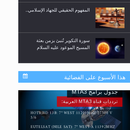
المفهوم الحقيقي للجهاد الإسلامي..
سورة التكوير تُنبئ بزمن بعثة
المسيح الموعود عليه السلام
حقيقة المسيح الدجال
هذا الأسبوع على الفضائية
جدول برامج MTA3
القرآن قاضٍ وحكمٌ على السنة
ترددات قناة MTA3 العربية:
ومهيمنٌ عليها.. ليس العكس
HOTBIRD 13B: 7° WEST 11200MHZ 27500 V
5/6
EUTELSAT (NILE SAT): 7° WEST-A 11392MHZ