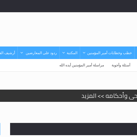
خطب وخطابات أمير المؤمنين
المكتبة
ردود على المعارضين
أرشيف الفي
أسئلة وأجوبة
مراسلة أمير المؤمنين أيده الله
حى وأحكامه >> المزيد
حى وأحكامه >> المزيد
د