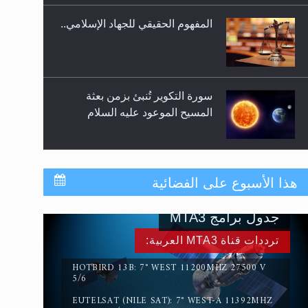
المفهوم الحقيقي للجهاد الإسلامي..
سورة التكوير تُنبئ بزمن بعثة
المسيح الموعود عليه السلام
حقيقة المسيح الدجال
هذا الأسبوع على الفضائية
جدول برامج MTA3
القرآن قاضٍ وحكمٌ على السنة
ترددات قناة MTA3 العربية:
ومهيمنٌ عليها.. ليس العكس
HOTBIRD 13B: 7° WEST 11200MHZ 27500 V
5/6
EUTELSAT (NILE SAT): 7° WEST-A 11392MHZ