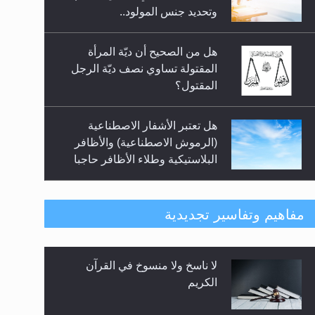
السلام.. 4...
وتحديد جنس المولود..
هل من الصحيح أن ديّة المرأة
المقتولة تساوي نصف ديّة الرجل
المقتول؟
هل تعتبر الأشفار الاصطناعية
(الرموش الاصطناعية) والأظافر
البلاستيكية وطلاء الأظافر حاجبا
للوضوء وهل يُسمح الصلاة بها؟
هل يُحسب حول الزكاة وفق السنة
مفاهيم وتفاسير تجديدية
الميلادية أو الهجرية؟
لا ناسخ ولا منسوخ في القرآن
هل يجوز فتح مشروع كوافير نسائي
الكريم
للمحجبات وغير المحجبات؟