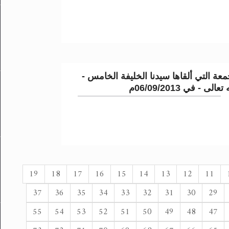
عة التي ألقاها سيدنا الخليفة الخامس -
لى - في 06/09/2013م
19
18
17
16
15
14
13
12
11
37
36
35
34
33
32
31
30
29
55
54
53
52
51
50
49
48
47