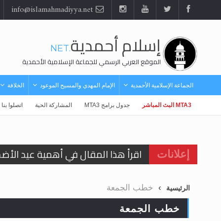
info@islamahmadiyya.net
إسلام أحمدية
.NET
الموقع العربي الرسمي للجماعة الإسلامية الأحمدية
الجماعة الإسلامية الأحمدية
الإمام المهدي والمسيح الموعود
الخلافة
MTA3 البث المباشر
جدول برامج MTA3
المشاركة الحية
اتصلوا بنا
اقرأ هذا المقال في أهمية عيد الأض
إعلانات
اقرأ هذا المقال في أهمية عيد الأض
خطب الجمعة
الرئيسية
الحجّ.. دلالات، حِكم، وأهداف >> المزي
خطب الجمعة
تعميم هامّ لأفراد الجماعة >> المزيد