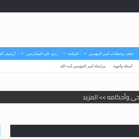
خطب وخطابات أمير المؤمنين
المكتبة
ردود على المعارضين
أرشيف الفي
أسئلة وأجوبة
مراسلة أمير المؤمنين أيده الله
حى وأحكامه >> المزيد
حى وأحكامه >> المزيد
د