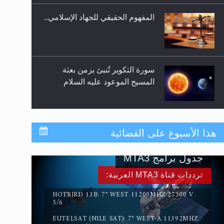
المفهوم الحقيقي للجهاد الإسلامي..
سورة التكوير تُنبئ بزمن بعثة
المسيح الموعود عليه السلام
حقيقة المسيح الدجال
هذا الأسبوع على الفضائية
جدول برامج MTA3
القرآن قاضٍ وحكمٌ على السنة
ترددات قناة MTA3 العربية:
ومهيمنٌ عليها.. ليس العكس
HOTBIRD 13B: 7° WEST 11200MHZ 27500 V
5/6
EUTELSAT (NILE SAT): 7° WEST-A 11392MHZ