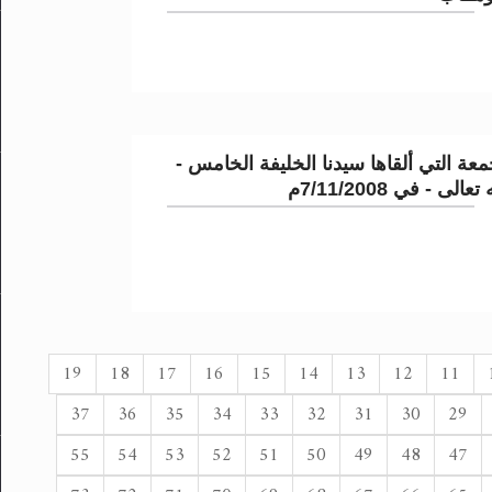
عة التي ألقاها سيدنا الخليفة الخامس -
لى - في 7/11/2008م
19
18
17
16
15
14
13
12
11
37
36
35
34
33
32
31
30
29
55
54
53
52
51
50
49
48
47