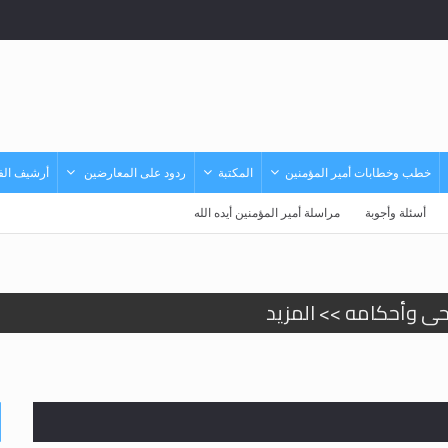
خطب وخطابات أمير المؤمنين
المكتبة
ردود على المعارضين
أرشيف الفي
أسئلة وأجوبة
مراسلة أمير المؤمنين أيده الله
حى وأحكامه >> المزيد
حى وأحكامه >> المزيد
د