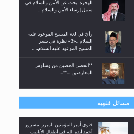
الهجرة: بحث عن الأمن والسلام في
حفل توزيع الشهادات في الجامعة
سبيل إرساء الأمن والسلام...
الأحمدية بنيجيريا لعام 2025
رأيٌ في لغة المسيح الموعود عليه
السلام ..«3» نظرة في شعر
المسيح الموعود عليه السلام.....
**الحصن الحصين من وساوس
المعارضين ...**...
متطلَّبات التّحريك الجديد...
مسائل فقهية
فتوى أمير المؤمنين الميرزا مسرور
رأيٌ في لغة المسيح الموعود عليه
أحمد أيده الله في أطفال الأنابيب