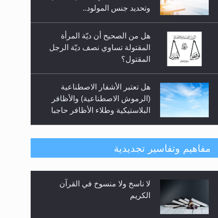
السلام.. 4...
وتحديد جنس المولود..
هل من الصحيح أن ديّة المرأة
المقتولة تساوي نصف ديّة الرجل
المقتول؟
هل تعتبر الأشفار الاصطناعية
(الرموش الاصطناعية) والأظافر
البلاستيكية وطلاء الأظافر حاجبا
للوضوء وهل يُسمح الصلاة بها؟
هل يُحسب حول الزكاة وفق السنة
مفاهيم وتفاسير تجديدية
الميلادية أو الهجرية؟
لا ناسخ ولا منسوخ في القرآن
هل يجوز فتح مشروع كوافير نسائي
الكريم
للمحجبات وغير المحجبات؟