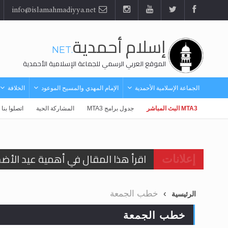
info@islamahmadiyya.net
إسلام أحمدية
.NET
الموقع العربي الرسمي للجماعة الإسلامية الأحمدية
الجماعة الإسلامية الأحمدية
الإمام المهدي والمسيح الموعود
الخلافة
MTA3 البث المباشر
جدول برامج MTA3
المشاركة الحية
اتصلوا بنا
اقرأ هذا المقال في أهمية عيد الأض
إعلانات
اقرأ هذا المقال في أهمية عيد الأض
خطب الجمعة
الرئيسية
الحجّ.. دلالات، حِكم، وأهداف >> المزي
خطب الجمعة
تعميم هامّ لأفراد الجماعة >> المزيد