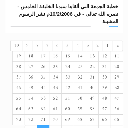
خطبة الجمعة التي ألقاها سيدنا الخليفة الخامس -
نصره الله تعالى - في 10/2/2006م نشر الرسوم
المشينة
السابق
10
9
8
7
6
5
4
3
2
1
«
19
18
17
16
15
14
13
12
11
28
27
26
25
24
23
22
21
20
37
36
35
34
33
32
31
30
29
46
45
44
43
42
41
40
39
38
55
54
53
52
51
50
49
48
47
64
63
62
61
60
59
58
57
56
73
72
71
70
69
68
67
66
65