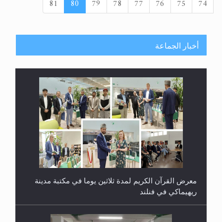
81
80
79
78
77
76
75
74
أخبار الجماعة
ندوة حول نظام الوصية في الجماعة الأحمدية في
شيتاغونغ – بنغلاديش