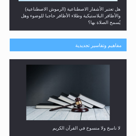
هل يُحسب حول الزكاة وفق السنة الميلادية أو الهجرية؟
مفاهيم وتفاسير تجديدية
هل يجوز فتح مشروع كوافير نسائي للمحجبات وغير
المحجبات؟
المفهوم الحقيقي للجهاد الإسلامي..