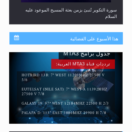
حقيقة المسيح الدجال
هذا الأسبوع على الفضائية
جدول برامج MTA3
ترددات قناة MTA3 العربية:
HOTBIRD 13B: 7° WEST 11200MHZ 27500 V
5/6
EUTELSAT (NILE SAT): 7° WEST-A 11392MHZ
القرآن قاضٍ وحكمٌ على السنة ومهيمنٌ عليها.. ليس
27500 V 7/8
العكس
GALAXY 19: 97° WEST 12184MHZ 22500 H 2/3
PALAPA D: 113° EAST 3880MHZ 29900 H 7/8
خطب الجمعة الأخيرة