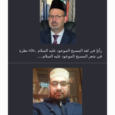
معرض القرآن الكريم لمدة ثلاثين يوما في مكتبة مدينة
ريهيماكي في فنلند
**الحصن الحصين من وساوس المعارضين ...**...