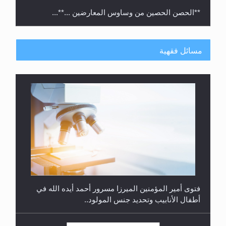
متطلَّبات التّحريك الجديد...
مسائل فقهية
رأيٌ في لغة المسيح الموعود عليه السلام.. 4...
هل من الصحيح أن ديّة المرأة المقتولة تساوي نصف ديّة
الرجل المقتول؟