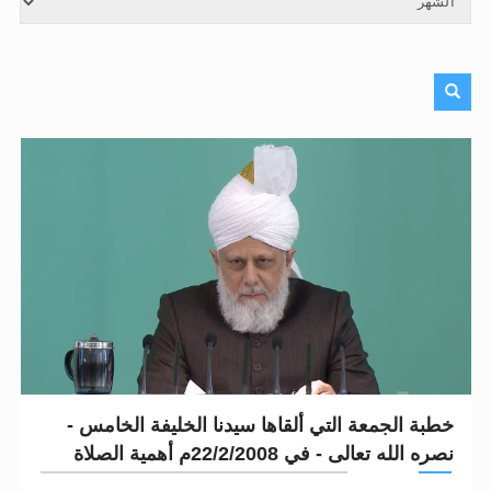
الحجّ.. دلالات، حِكم، وأهداف >> المزيد
اقرأ هذا المقال في أهمية عيد الأضحى و
خطبة الجمعة التي ألقاها سيدنا الخليفة الخامس -
نصره الله تعالى - في 22/2/2008م أهمية الصلاة