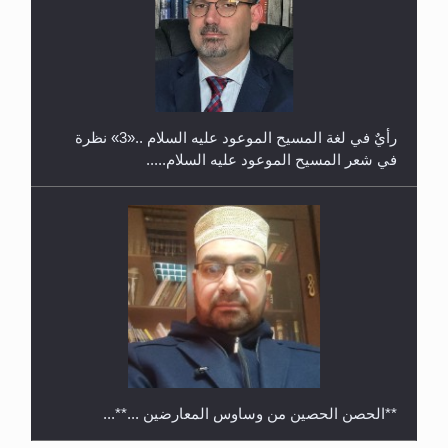
حفل توزيع الشهادات في الجامعة الأحمدية بنيجيريا لعام
2025
رأيٌ في لغة المسيح الموعود عليه السلام ..«3» نظرة
في شعر المسيح الموعود عليه السلام.....
**الحصن الحصين من وساوس المعارضين ...**...