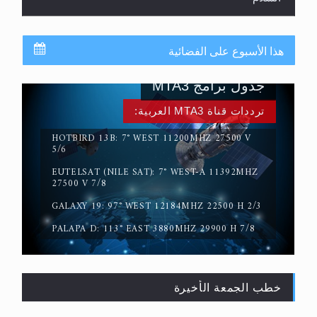
هذا الأسبوع على الفضائية
جدول برامج MTA3
ترددات قناة MTA3 العربية:
HOTBIRD 13B: 7° WEST 11200MHZ 27500 V
5/6
EUTELSAT (NILE SAT): 7° WEST-A 11392MHZ
حقيقة المسيح الدجال
27500 V 7/8
GALAXY 19: 97° WEST 12184MHZ 22500 H 2/3
PALAPA D: 113° EAST 3880MHZ 29900 H 7/8
خطب الجمعة الأخيرة