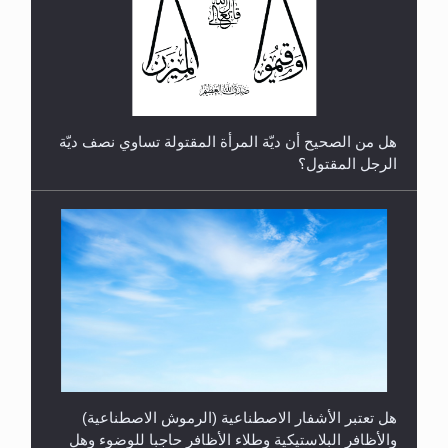
رأيٌ في لغة المسيح الموعود عليه السلام.. 4...
هل من الصحيح أن ديّة المرأة المقتولة تساوي نصف ديّة
الرجل المقتول؟
هل تعتبر الأشفار الاصطناعية (الرموش الاصطناعية)
والأظافر البلاستيكية وطلاء الأظافر حاجبا للوضوء وهل