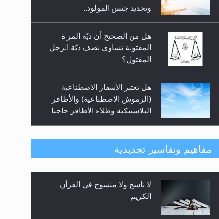
السلام.. 4...
وتحديد جنس المولود..
هل من الصحيح أن ديّة المرأة
المقتولة تساوي نصف ديّة الرجل
المقتول؟
هل تعتبر الأشفار الاصطناعية
(الرموش الاصطناعية) والأظافر
البلاستيكية وطلاء الأظافر حاجبا
للوضوء وهل يُسمح الصلاة بها؟
هل يُحسب حول الزكاة وفق السنة
مفاهيم وتفاسير تجديدية
الميلادية أو الهجرية؟
لا ناسخ ولا منسوخ في القرآن
هل يجوز فتح مشروع كوافير نسائي
الكريم
للمحجبات وغير المحجبات؟