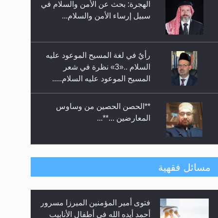
الهجرة: بحث عن الأمن والسلام في
حفل توزيع الشهادات في الجامعة
سبيل إرساء الأمن والسلام...
الأحمدية بنيجيريا لعام 2025
رأيٌ في لغة المسيح الموعود عليه
السلام ..«3» نظرة في شعر
المسيح الموعود عليه السلام.....
**الحصن الحصين من وساوس
المعارضين ...**...
متطلَّبات التّحريك الجديد...
مسائل فقهية
فتوى أمير المؤمنين الميرزا مسرور
رأيٌ في لغة المسيح الموعود عليه
أحمد أيده الله في أطفال الأنابيب