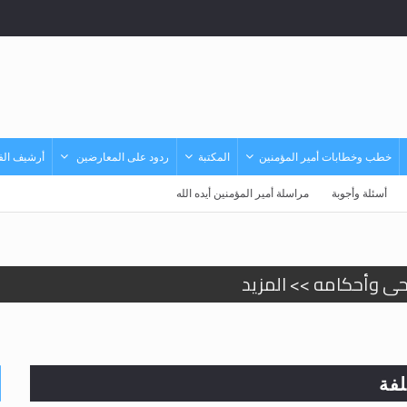
خطب وخطابات أمير المؤمنين
المكتبة
ردود على المعارضين
أرشيف الفي
أسئلة وأجوبة
مراسلة أمير المؤمنين أيده الله
حى وأحكامه >> المزيد
حى وأحكامه >> المزيد
د
فة