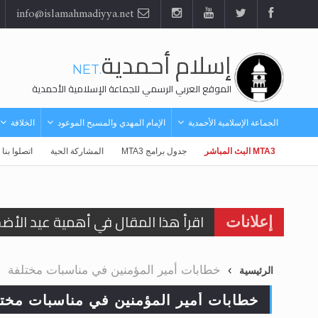
info@islamahmadiyya.net
إسلام أحمدية
.NET
الموقع العربي الرسمي للجماعة الإسلامية الأحمدية
الجماعة الإسلامية الأحمدية
الإمام المهدي والمسيح الموعود
الخلافة
MTA3 البث المباشر
جدول برامج MTA3
المشاركة الحية
اتصلوا بنا
اقرأ هذا المقال في أهمية عيد الأض
إعلانات
اقرأ هذا المقال في أهمية عيد الأض
خطابات أمير المؤمنين في مناسبات مختلفة
الرئيسية
الحجّ.. دلالات، حِكم، وأهداف >> المزي
خطابات أمير المؤمنين في مناسبات مختل
تعميم هامّ لأفراد الجماعة >> المزيد