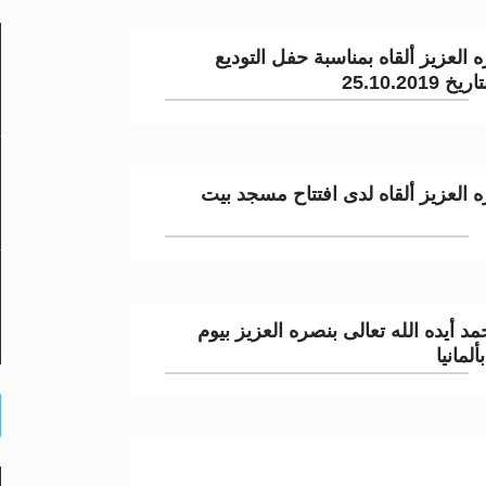
 العزيز ألقاه بمناسبة حفل التوديع
لى حضرة امير المؤمنين أيده الله والمكتب العربي >> الم
25.10.
 زكريا يطرس وأعداء الإسلام اضغط هنا >> المزيد
إسراء والمعراج >> المزيد
ه العزيز ألقاه لدى افتتاح مسجد بيت
تم النبيين صلى الله عليه وسلم >> المزيد
د
 أيده الله تعالى بنصره العزيز بيوم