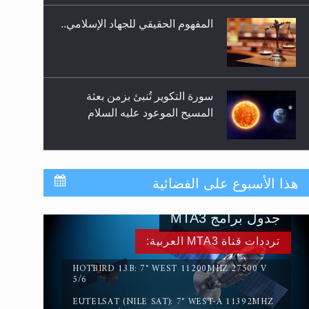
المفهوم الحقيقي للجهاد الإسلامي..
سورة التكوير تُنبئ بزمن بعثة
المسيح الموعود عليه السلام
حقيقة المسيح الدجال
هذا الأسبوع على الفضائية
جدول برامج MTA3
القرآن قاضٍ وحكمٌ على السنة
ترددات قناة MTA3 العربية:
ومهيمنٌ عليها.. ليس العكس
HOTBIRD 13B: 7° WEST 11200MHZ 27500 V
5/6
EUTELSAT (NILE SAT): 7° WEST-A 11392MHZ