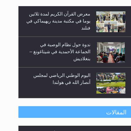
معرض القرآن الكريم لمدة ثلاثين
زيد
يوما في مكتبة مدينة ريهيماكي في
فنلند
ندوة حول نظام الوصية في
الجماعة الأحمدية في شيتاغونغ –
بنغلاديش
اليوم الوطني الرياضي لمجلس
أنصار الله في هولندا
إتمام حفظ القرآن الكريم لثلاثة
المقالات
طلاب من مدرسة الحفظ في غانا