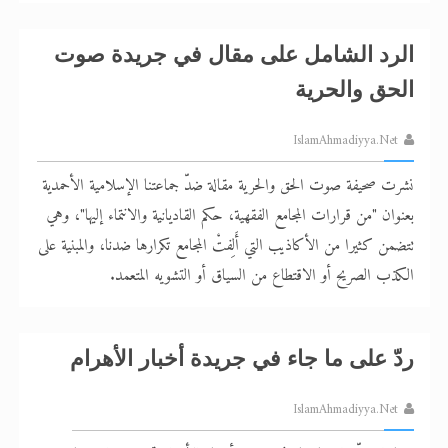
الرد الشامل على مقال في جريدة صوت
الحق والحرية
IslamAhmadiyya.Net
نشرت صحيفة صوت الحق والحرية مقالة ضدّ جماعتنا الإسلامية الأحمدية
بعنوان "من قرارات المجامع الفقهية، حكم القاديانية والانتماء إليها"، وهي
تتضمن كثيرا من الأكاذيب التي أَلِفتْ المجامع تكرارها ضدنا، والمبنية على
الكذب الصريح أو الاقتطاع من السياق أو التشويه المتعمد.
ردّ على ما جاء في جريدة أخبار الأهرام
IslamAhmadiyya.Net