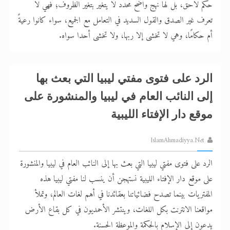
حكم لاحق، بل لها نهج واضح محدّد لا يتغير بتغير الظروف؛ فهي لا
تعرف غير الصدق والقول السديد في التعامل مع الجميع، سواء كانوا رعيةً
أم حكامًا، وهي لا تخشى إلا ربها، ولا تخشى أحدا سواه.
الرد على فتوى مفتي ليبيا التي بعث بها
إلى النائب العام في ليبيا والمنشورة على
موقع دار الإفتاء الليبية
IslamAhmadiyya.Net
الرد على فتوى مفتي ليبيا التي بعث بها إلى النائب العام في ليبيا والمنشورة
على موقع دار الإفتاء الليبية نستهجن أن ينسب لنا مفتي ليبيا هذه
المفتريات بينما تصدح فضائياتنا بعقائدنا في أهم لغات العالم، وتملأ
مواقعنا الانترنت بكل اللغات، وينتشر الأحمديون في كل بقاع الأرض
يدعون إلى الإسلام بالحكمة والموعظة الحسنة.