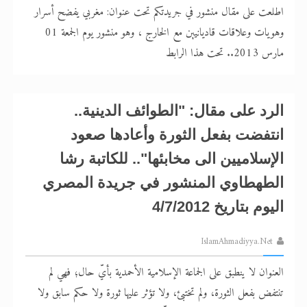
اقرأ هذا المقال في أهمية عيد الأضحى و
اطلعت على مقال منشور في جريدتكم تحت عنوان: مغربي يفضح أسرار
اقرأ هذا المقال في أهمية عيد الأضحى و
وهويات وعلاقات قاديانيين مع الخارج ، وهو منشور يوم الجمعة 01
مارس 2013.. تحت هذا الرابط
الحجّ.. دلالات، حِكم، وأهداف >> المزيد
الرد على مقال: "الطوائف الدينية..
انتفضت بفعل الثورة وأعادها صعود
الإسلاميين الى مخابئها".. للكاتبة رشا
الطهطاوي المنشور في جريدة المصري
اليوم بتاريخ 4/7/2012
IslamAhmadiyya.Net
العنوان لا ينطبق على الجماعة الإسلامية الأحمدية بأيّ حال؛ فهي لم
تنتفض بفعل الثورة، ولم تختبئ، ولا تؤثر عليها ثورة ولا حكم سابق ولا