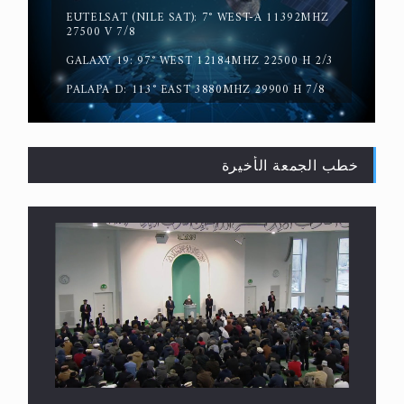
EUTELSAT (NILE SAT): 7° WEST-A 11392MHZ
حقيقة المسيح الدجال
27500 V 7/8
GALAXY 19: 97° WEST 12184MHZ 22500 H 2/3
PALAPA D: 113° EAST 3880MHZ 29900 H 7/8
خطب الجمعة الأخيرة
القرآن قاضٍ وحكمٌ على السنة ومهيمنٌ عليها.. ليس
العكس