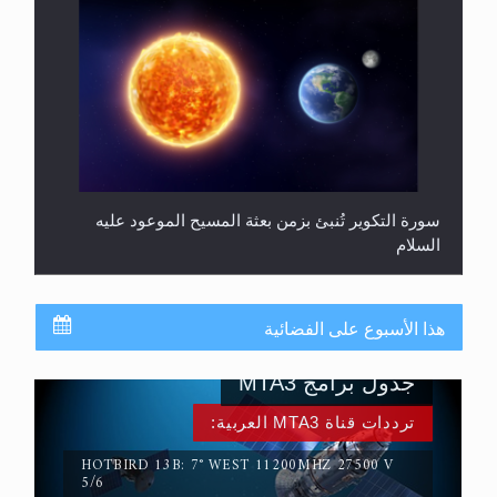
سورة التكوير تُنبئ بزمن بعثة المسيح الموعود عليه
السلام
هذا الأسبوع على الفضائية
جدول برامج MTA3
ترددات قناة MTA3 العربية:
HOTBIRD 13B: 7° WEST 11200MHZ 27500 V
5/6