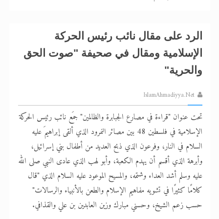
الرد على مقال نائب رئيس الحركة
الإسلامية ومقال في صحيفة "صوت الحق
والحرية"
IslamAhmadiyya.Net
تحت عنوان "قراءة في مصارع الجبابرة والظالمين" جمَع نائب رئيس الحركة
الإسلامية في فلسطين 48 بين مصائر النمرود الذي ألقى إبراهيمَ عليه
السلام في النار، وفرعون الذي ذبح العديد من أطفال بني إسرائيل،
وأبرهة الذي أقسم أن يهدم الكعبة، وأبو لهب الذي عادى النبي صلى الله
عليه وسلم أشد العداء وشتمه، والمسيح الموعود عليه السلام الذي "قال
كلامًا كثيرًا في تشويه مفاهيم الإسلام والطعن بالأنبياء والرسالات"
حسب زعم الشيخ، وحسني مبارك وزين العابدين بن علي والقذافي.