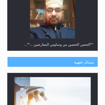
**الحصن الحصين من وساوس المعارضين ...**...
مسائل فقهية
متطلَّبات التّحريك الجديد...