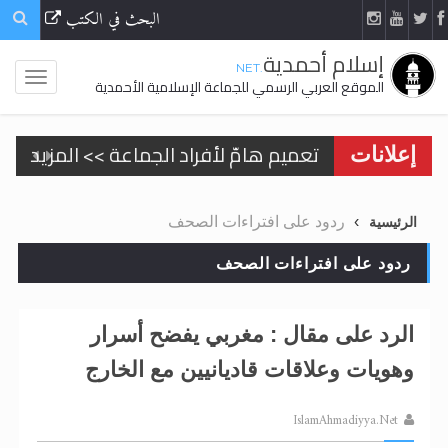
البحث في الكتب
إسلام أحمدية
.NET
الموقع العربي الرسمي للجماعة الإسلامية الأحمدية
تعميم هامّ لأفراد الجماعة >> المزيد
إعلانات
تعميم هامّ لأفراد الجماعة >> المزيد
ردود على افتراءات الصحف
الرئيسية
ردود على افتراءات الصحف
اقرأ هذا الكتاب وتعرّف على حقيقة الإسرا
الرد على مقال : مغربي يفضح أسرار
وهويات وعلاقات قاديانيين مع الخارج
الحجّ.. دلالات، حِكم، وأهداف >> المزيد
IslamAhmadiyya.Net