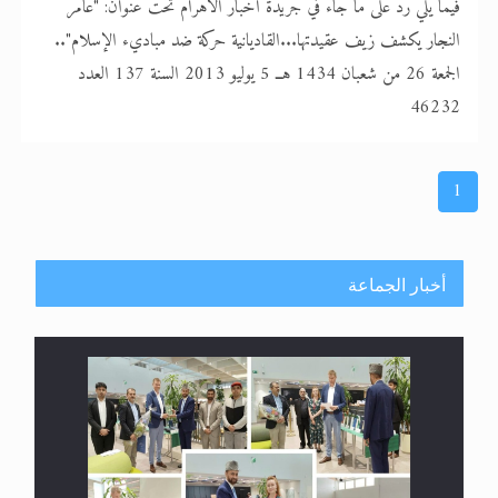
فيما يلي ردّ على ما جاء في جريدة أخبار الأهرام تحت عنوان: "عامر
النجار يكشف زيف عقيدتها...القاديانية حركة ضد مباديء الإسلام"..
الجمعة 26 من شعبان 1434 هــ 5 يوليو 2013 السنة 137 العدد
46232
1
أخبار الجماعة