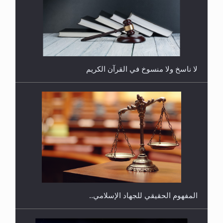
هل يُحسب حول الزكاة وفق السنة الميلادية أو الهجرية؟
لا ناسخ ولا منسوخ في القرآن الكريم
هل يجوز فتح مشروع كوافير نسائي للمحجبات وغير
المحجبات؟
المفهوم الحقيقي للجهاد الإسلامي..