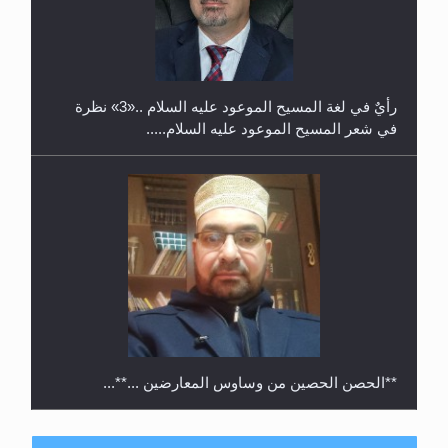
حفل توزيع الشهادات في الجامعة الأحمدية بنيجيريا لعام
2025
رأيٌ في لغة المسيح الموعود عليه السلام ..«3» نظرة
في شعر المسيح الموعود عليه السلام.....
**الحصن الحصين من وساوس المعارضين ...**...