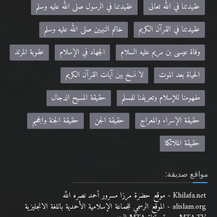
عقيدتنا في الله تعالى
عقيدتنا في الرسول صلى الله عليه وسلم
عقيدتنا في القرآن الكريم
خاتم النبيين صلى الله عليه وسلم
وفاة عيسى بن مريم عليه السلام
الجهاد في الإسلام
عقوبة المرتد
الحياة بعد الموت
لا نسخ بين آيات القرآن الكريم
مفهومنا للإسلام وتعريفنا للمسلم
حقيقة المسيح الدجال
حقيقة الإسراء والمعراج
حقيقة الجن
حقيقة الجنة والجحيم
حقيقة الملائكة
مواقع صديقة:
Khilafa.net - موقع حضرة مرزا مسرور أحمد نصره الله
alislam.org - الموقع الرسمي للجماعة الإسلامية الأحمدية باللغة الانجليزية