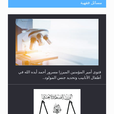
مسائل فقهية
متطلَّبات التّحريك الجديد...
فتوى أمير المؤمنين الميرزا مسرور أحمد أيده الله في
أطفال الأنابيب وتحديد جنس المولود..
رأيٌ في لغة المسيح الموعود عليه السلام.. 4...