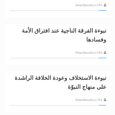
IslamAhmadiyya.Net
الحجّ.. دلالات، حِكم، وأهداف >> المزيد
اقرأ هذا المقال في أهمية عيد الأضحى و
نبوءة الفرقة الناجية عند افتراق الأمة
وفسادها
IslamAhmadiyya.Net
نبوءة الاستخلاف وعودة الخلافة الراشدة
على منهاج النبوّة
IslamAhmadiyya.Net