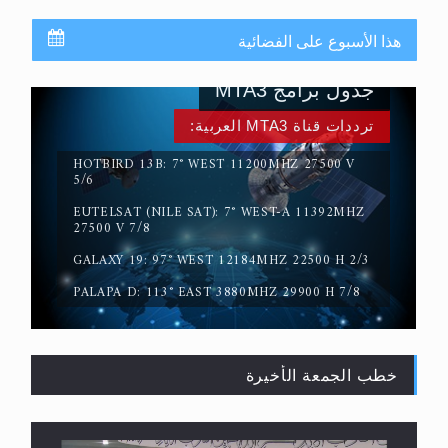
هذا الأسبوع على الفضائية
جدول برامج MTA3
ترددات قناة MTA3 العربية:
HOTBIRD 13B: 7° WEST 11200MHZ 27500 V
5/6
EUTELSAT (NILE SAT): 7° WEST-A 11392MHZ
حقيقة المسيح الدجال
27500 V 7/8
GALAXY 19: 97° WEST 12184MHZ 22500 H 2/3
PALAPA D: 113° EAST 3880MHZ 29900 H 7/8
خطب الجمعة الأخيرة