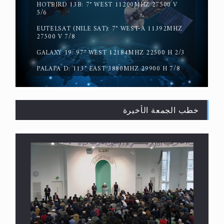
HOTBIRD 13B: 7° WEST 11200MHZ 27500 V
5/6
حقيقة المسيح الدجال
EUTELSAT (NILE SAT): 7° WEST-A 11392MHZ
27500 V 7/8
GALAXY 19: 97° WEST 12184MHZ 22500 H 2/3
PALAPA D: 113° EAST 3880MHZ 29900 H 7/8
خطب الجمعة الأخيرة
القرآن قاضٍ وحكمٌ على السنة ومهيمنٌ عليها.. ليس
العكس