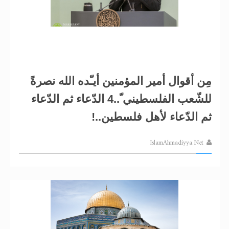
مِن أقوال أمير المؤمنين أيـّده الله نصرةً
للشّعب الفلسطيني ّ..4 الدّعاء ثم الدّعاء
ثم الدّعاء لأهل فلسطين..!
IslamAhmadiyya.Net