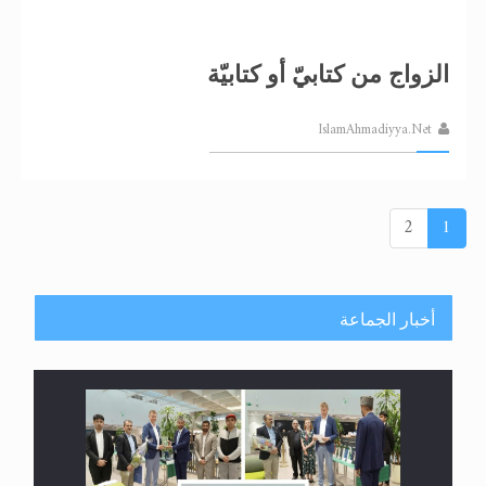
الزواج من كتابيّ أو كتابيّة
IslamAhmadiyya.Net
2
1
أخبار الجماعة