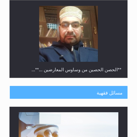
**الحصن الحصين من وساوس المعارضين ...**...
مسائل فقهية