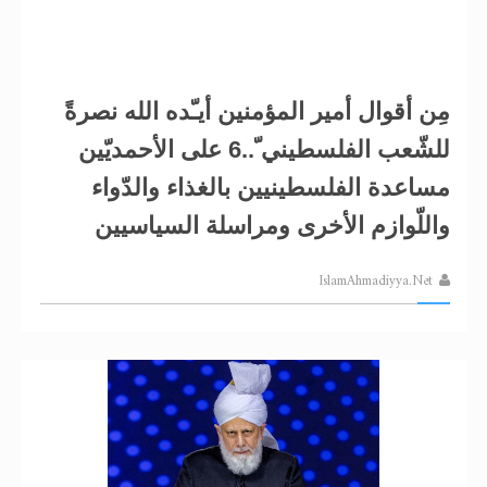
مِن أقوال أمير المؤمنين أيـّده الله نصرةً
للشّعب الفلسطيني ّ..6 على الأحمديّين
مساعدة الفلسطينيين بالغذاء والدّواء
واللّوازم الأخرى ومراسلة السياسيين
IslamAhmadiyya.Net