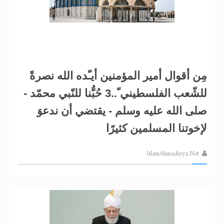
مِن أقوال أمير المؤمنين أيـّده الله نصرةً
للشّعب الفلسطيني ّ..3 حُبُّنا للنّبي محمّد -
صلى الله عليه وسلم - يقتضي أن ندعوَ
لإخوتنا المسلمين كثيرًا
IslamAhmadiyya.Net