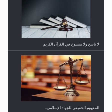
هل يُحسب حول الزكاة وفق السنة الميلادية أو الهجرية؟
لا ناسخ ولا منسوخ في القرآن الكريم
هل يجوز فتح مشروع كوافير نسائي للمحجبات وغير
المحجبات؟
المفهوم الحقيقي للجهاد الإسلامي..