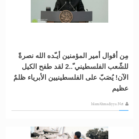
مِن أقوال أمير المؤمنين أيـّده الله نصرةً
للشّعب الفلسطيني ّ..2 لقد طفح الكيل
الآن! يُصَبّ على الفلسطينيين الأبرياء ظلمٌ
عظيم
IslamAhmadiyya.Net