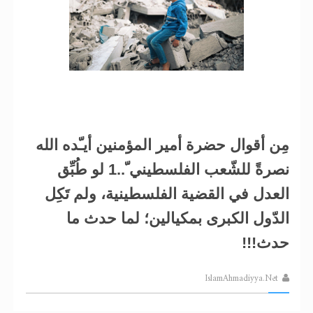
مِن أقوال حضرة أمير المؤمنين أيـّده الله
نصرةً للشّعب الفلسطيني ّ..1 لو طُبِّق
العدل في القضية الفلسطينية، ولم تَكِل
الدّول الكبرى بمكيالين؛ لما حدث ما
حدث!!!
IslamAhmadiyya.Net