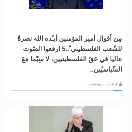
مِن أقوال أمير المؤمنين أيـّده الله نصرةً
للشّعب الفلسطيني ّ..5 ارفعوا الصّوت
عاليا في حَقّ الفلسطينيين، لا سِيّما مَعَ
السِّياسيّين..
IslamAhmadiyya.Net