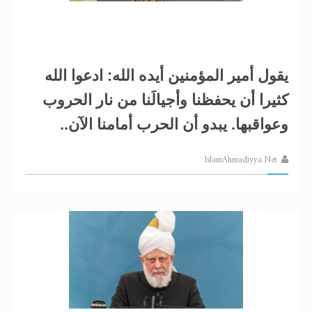
الحجّ.. دلالات، حِكم، وأهداف >> المزيد
اقرأ هذا المقال في أهمية عيد الأضحى و
يقول أمير المؤمنين أيده الله: ادعوا الله
كثيرا أن يحفظنا وأجيالَنا من نار الحروب
وعواقبها. يبدو أن الحرب أمامنا الآن..
IslamAhmadiyya.Net