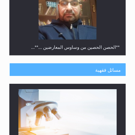
**الحصن الحصين من وساوس المعارضين ...**...
مسائل فقهية
متطلَّبات التّحريك الجديد...