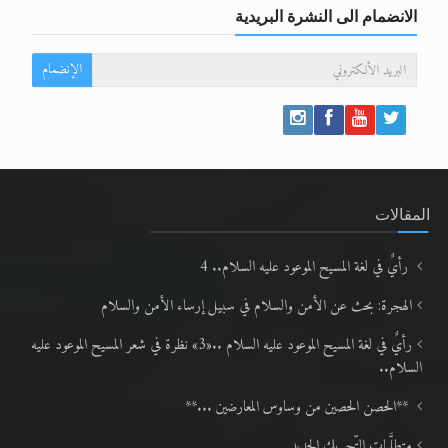
الانضمام الى النشرة البريدية
الإنضمام
المقالات
رأيٌ في لغة المسيح الموعود عليه السلام.. 4
الهجرة: بحث عن الأمن والسلام في سبيل إرساء الأمن والسلام
رأيٌ في لغة المسيح الموعود عليه السلام ..«3» نظرة في شعر المسيح الموعود عليه
السلام..
**الحصن الحصين من وساوس المعارضين ...**
متطلَّبات التّحريك الجديد