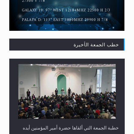
27500 V 7/8
GALAXY 19: 97° WEST 12184MHZ 22500 H 2/3
PALAPA D: 113° EAST 3880MHZ 29900 H 7/8
خطب الجمعة الأخيرة
القرآن قاضٍ وحكمٌ على السنة ومهيمنٌ عليها.. ليس
العكس
خطبة الجمعة التي ألقاها حضرة أمير المؤمنين أيده