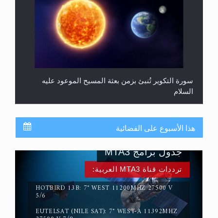
سورة التكوير تُنبئ بزمن بعثة المسيح الموعود عليه
السلام
هذا الأسبوع على الفضائية
جدول برامج MTA3
ترددات قناة MTA3 العربية:
HOTBIRD 13B: 7° WEST 11200MHZ 27500 V
5/6
حقيقة المسيح الدجال
EUTELSAT (NILE SAT): 7° WEST-A 11392MHZ