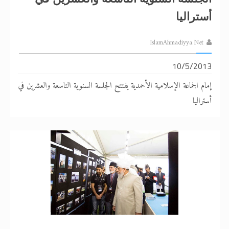
أستراليا
IslamAhmadiyya.Net
10/5/2013
إمام الجماعة الإسلامية الأحمدية يفتتح الجلسة السنوية التاسعة والعشرين في
أستراليا