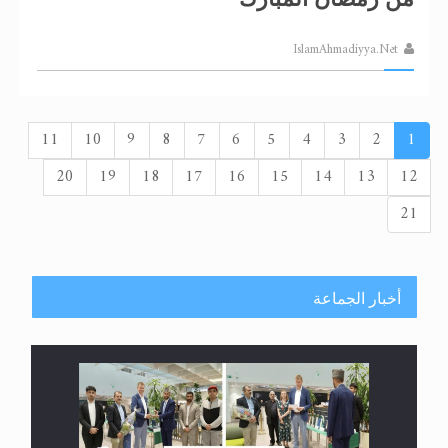
IslamAhmadiyya.Net
11
10
9
8
7
6
5
4
3
2
1
20
19
18
17
16
15
14
13
12
21
أخبار الجماعة