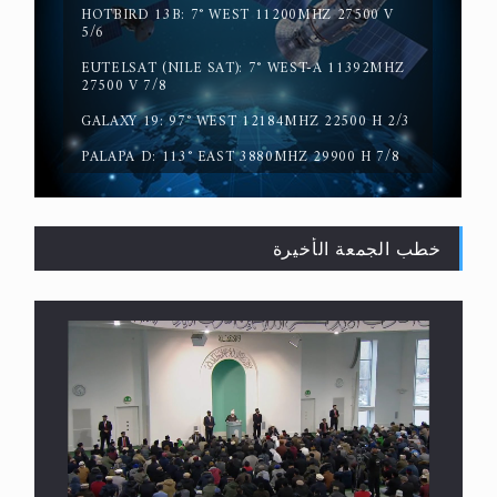
HOTBIRD 13B: 7° WEST 11200MHZ 27500 V
5/6
حقيقة المسيح الدجال
EUTELSAT (NILE SAT): 7° WEST-A 11392MHZ
27500 V 7/8
GALAXY 19: 97° WEST 12184MHZ 22500 H 2/3
PALAPA D: 113° EAST 3880MHZ 29900 H 7/8
خطب الجمعة الأخيرة
القرآن قاضٍ وحكمٌ على السنة ومهيمنٌ عليها.. ليس
العكس