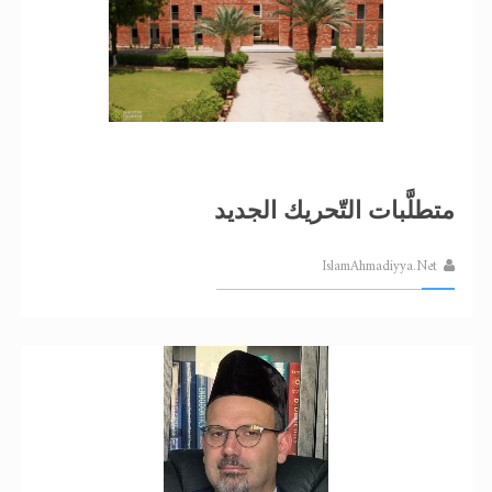
متطلَّبات التّحريك الجديد
IslamAhmadiyya.Net