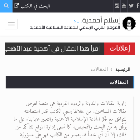
البحث في الكتب
إسلام أحمدية
.NET
الموقع العربي الرسمي للجماعة الإسلامية الأحمدية
اقرأ هذا المقال في أهمية عيد الأضحى و
إعلانات
الحجّ.. دلالات، حِكم، وأهداف >> المزيد
المقالات
الرئيسية
تعميم هامّ لأفراد الجماعة >> المزيد
المقالات
تعميم هامّ لأفراد الجماعة >> المزيد
زاوية المقالات والمدونة والردود الفردية هي منصة لعرض
مقالات المساهمين. من خلالها يسعى الكاتب قدر استطاعته
للتوافق مع فكر الجماعة الإسلامية الأحمدية والتعبير عنها بناء على ما
اقرأ هذا الكتاب وتعرّف على حقيقة الإسرا
يُوفّق به من البحث والتمحيص، كما تسعى إدارة الموقع للتأكد من
ذلك؛ إلا أن أي خطأ قد يصدر من الكاتب فهو على مسؤولية