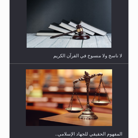
هل يُحسب حول الزكاة وفق السنة الميلادية أو الهجرية؟
لا ناسخ ولا منسوخ في القرآن الكريم
هل يجوز فتح مشروع كوافير نسائي للمحجبات وغير
المحجبات؟
المفهوم الحقيقي للجهاد الإسلامي..