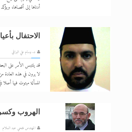
أدناها إلى أقصاها، ويؤكد
الاحتفال بأعياد
د. وسام علي البراقي
قد يلتبس الأمر على البعض
لا يرون في هذه العادة م
المسألة مبتوت فيها أصلا في
الهروب وكسر 
المهندس فتحي عبد السلام