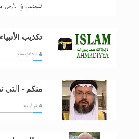
المستخلفون في الأرض يتع
تكذيب الأنبياء
هالة شحاتة عطية
منكم - التي تم
تميم أبو دقة