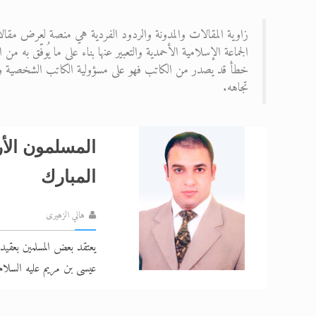
تعميم هامّ لأفراد الجماعة >> المزيد
زاوية المقالات والمدونة والردود الفردية هي منصة لعرض مقالا
الجماعة الإسلامية الأحمدية والتعبير عنها بناء على ما يُوفّق به
إعلان هامّ بخصوص الرسائل المرسلة إ
خطأ قد يصدر من الكاتب فهو على مسؤولية الكاتب الشخصية ولا ت
للانتقال إلى كافة الردود على القمص
تجاهه.
اقرأ هذا الكتاب وتعرّف على حقيقة ال
عرض مصوَّر لأقوال المستشرقين في خا
المسلمون الأر
الحجّ.. دلالات، حِكم، وأهداف >> المزي
المبارك
هاني الزهيرى
يعتقد بعض المسلمين بعقيدة
عيسى بن مريم عليه السلام