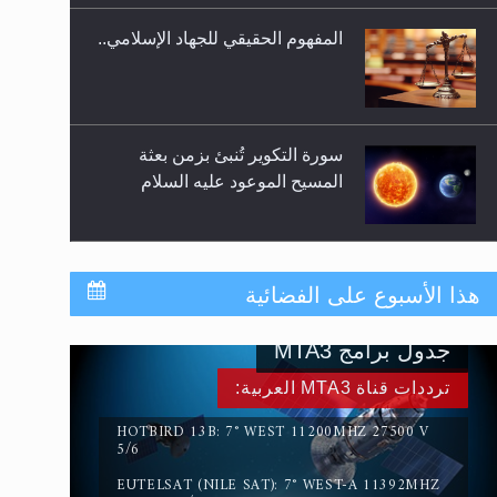
المفهوم الحقيقي للجهاد الإسلامي..
سورة التكوير تُنبئ بزمن بعثة
المسيح الموعود عليه السلام
حقيقة المسيح الدجال
هذا الأسبوع على الفضائية
جدول برامج MTA3
القرآن قاضٍ وحكمٌ على السنة
ترددات قناة MTA3 العربية:
ومهيمنٌ عليها.. ليس العكس
HOTBIRD 13B: 7° WEST 11200MHZ 27500 V
5/6
EUTELSAT (NILE SAT): 7° WEST-A 11392MHZ