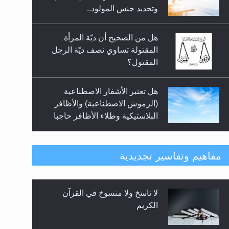
السلام.. 4...
وتحديد جنس المولود..
هل من الصحيح أن ديّة المرأة
المقتولة تساوي نصف ديّة الرجل
المقتول؟
هل تعتبر الأشفار الاصطناعية
(الرموش الاصطناعية) والأظافر
البلاستيكية وطلاء الأظافر حاجبا
للوضوء وهل يُسمح الصلاة بها؟
هل يُحسب حول الزكاة وفق السنة
مفاهيم وتفاسير تجديدية
الميلادية أو الهجرية؟
لا ناسخ ولا منسوخ في القرآن
هل يجوز فتح مشروع كوافير نسائي
الكريم
للمحجبات وغير المحجبات؟