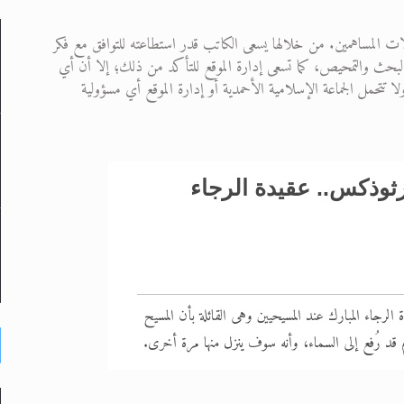
ت المساهمين. من خلالها يسعى الكاتب قدر استطاعته للتوافق مع فكر
 من البحث والتمحيص، كما تسعى إدارة الموقع للتأكد من ذلك؛ إلا أن أي
لى حضرة امير المؤمنين أيده الله والمكتب العربي >> الم
تحمل الجماعة الإسلامية الأحمدية أو إدارة الموقع أي مسؤولية
 زكريا يطرس وأعداء الإسلام اضغط هنا >> المزيد
إسراء والمعراج >> المزيد
تم النبيين صلى الله عليه وسلم >> المزيد
ثوذكس.. عقيدة الرجاء
د
 الرجاء المبارك عند المسيحيين وهى القائلة بأن المسيح
 قد رُفع إلى السماء، وأنه سوف ينزل منها مرة أخرى.