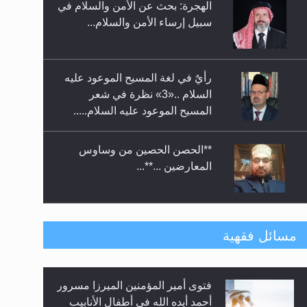
الهجرة: بحث عن الأمن والسلام في
حفل توزيع الشهادات في الجامعة
سبيل إرساء الأمن والسلام...
الأحمدية بنيجيريا لعام 2025
رأيٌ في لغة المسيح الموعود عليه
السلام ..«3» نظرة في شعر
المسيح الموعود عليه السلام.....
**الحصن الحصين من وساوس
المعارضين ...**...
متطلَّبات التّحريك الجديد...
مسائل فقهية
فتوى أمير المؤمنين الميرزا مسرور
رأيٌ في لغة المسيح الموعود عليه
أحمد أيده الله في أطفال الأنابيب