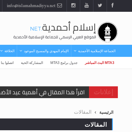
info@islamahmadiyya.net
إسلام أحمدية
.NET
الموقع العربي الرسمي للجماعة الإسلامية الأحمدية
الجماعة الإسلامية الأحمدية
الإمام المهدي والمسيح الموعود
الخلافة
MTA3 البث المباشر
جدول برامج MTA3
المشاركة الحية
اتصلوا بنا
اقرأ هذا المقال في أهمية عيد الأض
إعلانات
اقرأ هذا المقال في أهمية عيد الأض
المقالات
الرئيسية
الحجّ.. دلالات، حِكم، وأهداف >> المزي
المقالات
تعميم هامّ لأفراد الجماعة >> المزيد