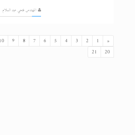
المهندس فتحي عبد السلام
السابق
10
9
8
7
6
5
4
3
2
1
«
21
20