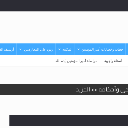
خطب وخطابات أمير المؤمنين
المكتبة
ردود على المعارضين
أرشيف الفي
أسئلة وأجوبة
مراسلة أمير المؤمنين أيده الله
حى وأحكامه >> المزيد
حى وأحكامه >> المزيد
د