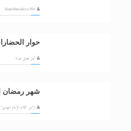
IslamAhmadiyya.Net
حوار الحضارات
أيمن فضل عودة
شهر رمضان ا
("من كلام الإمام المهدي" مجلة