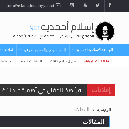
info@islamahmadiyya.net
إسلام أحمدية
.NET
الموقع العربي الرسمي للجماعة الإسلامية الأحمدية
الجماعة الإسلامية الأحمدية
الإمام المهدي والمسيح الموعود
الخلافة
MTA3 البث المباشر
جدول برامج MTA3
المشاركة الحية
اتصلوا بنا
اقرأ هذا المقال في أهمية عيد الأض
إعلانات
اقرأ هذا المقال في أهمية عيد الأض
المقالات
الرئيسية
الحجّ.. دلالات، حِكم، وأهداف >> المزي
المقالات
تعميم هامّ لأفراد الجماعة >> المزيد