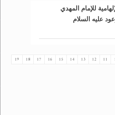
لهامية للإمام المهدي
ود عليه السلام
19
18
17
16
15
14
13
12
11