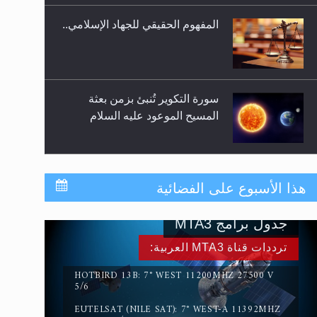
المفهوم الحقيقي للجهاد الإسلامي..
سورة التكوير تُنبئ بزمن بعثة
المسيح الموعود عليه السلام
حقيقة المسيح الدجال
هذا الأسبوع على الفضائية
جدول برامج MTA3
القرآن قاضٍ وحكمٌ على السنة
ترددات قناة MTA3 العربية:
ومهيمنٌ عليها.. ليس العكس
HOTBIRD 13B: 7° WEST 11200MHZ 27500 V
5/6
EUTELSAT (NILE SAT): 7° WEST-A 11392MHZ