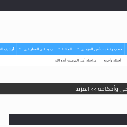
خطب وخطابات أمير المؤمنين
المكتبة
ردود على المعارضين
أرشيف الفي
أسئلة وأجوبة
مراسلة أمير المؤمنين أيده الله
حى وأحكامه >> المزيد
حى وأحكامه >> المزيد
د