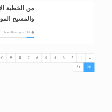
من الخطبة الإ
والمسيح الموع
IslamAhmadiyya.Net
السابق
10
9
8
7
6
5
4
3
2
1
«
21
20