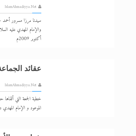
IslamAhmadiyya.Net
سيدنا مرزا مسرور أحمد - أ
أكتوبر 2009م
عقائد الجماعة 
IslamAhmadiyya.Net
خطبة الجمعة التي ألقاها ح
الموعود و الإمام المهدي عل