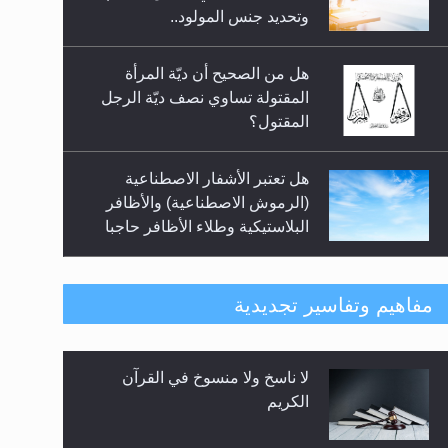
السلام.. 4...
وتحديد جنس المولود..
هل من الصحيح أن ديّة المرأة
المقتولة تساوي نصف ديّة الرجل
المقتول؟
هل تعتبر الأشفار الاصطناعية
(الرموش الاصطناعية) والأظافر
البلاستيكية وطلاء الأظافر حاجبا
للوضوء وهل يُسمح الصلاة بها؟
هل يُحسب حول الزكاة وفق السنة
مفاهيم وتفاسير تجديدية
الميلادية أو الهجرية؟
لا ناسخ ولا منسوخ في القرآن
هل يجوز فتح مشروع كوافير نسائي
الكريم
للمحجبات وغير المحجبات؟