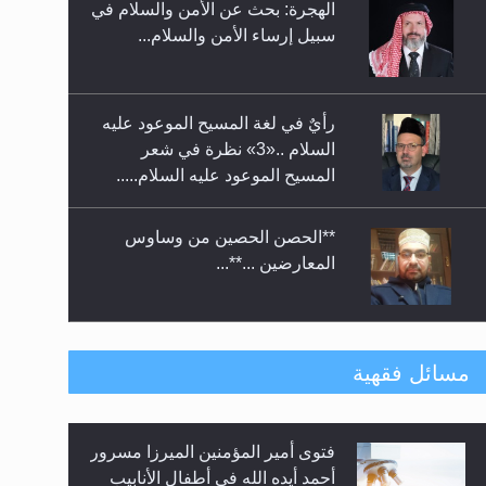
الهجرة: بحث عن الأمن والسلام في
حفل توزيع الشهادات في الجامعة
سبيل إرساء الأمن والسلام...
الأحمدية بنيجيريا لعام 2025
رأيٌ في لغة المسيح الموعود عليه
السلام ..«3» نظرة في شعر
المسيح الموعود عليه السلام.....
**الحصن الحصين من وساوس
المعارضين ...**...
متطلَّبات التّحريك الجديد...
مسائل فقهية
فتوى أمير المؤمنين الميرزا مسرور
رأيٌ في لغة المسيح الموعود عليه
أحمد أيده الله في أطفال الأنابيب