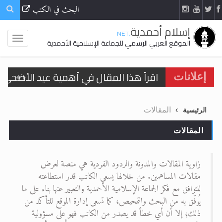
البحث في الكتب
إسلام أحمدية
.NET
الموقع العربي الرسمي للجماعة الإسلامية الأحمدية
اقرأ هذا المقال في أهمية عيد الأضحى و
إعلانات
الحجّ.. دلالات، حِكم، وأهداف >> المزيد
المقالات
الرئيسية
تعميم هامّ لأفراد الجماعة >> المزيد
المقالات
تعميم هامّ لأفراد الجماعة >> المزيد
زاوية المقالات والمدونة والردود الفردية هي منصة لعرض
مقالات المساهمين. من خلالها يسعى الكاتب قدر استطاعته
للتوافق مع فكر الجماعة الإسلامية الأحمدية والتعبير عنها بناء على ما
اقرأ هذا الكتاب وتعرّف على حقيقة الإسرا
يُوفّق به من البحث والتمحيص، كما تسعى إدارة الموقع للتأكد من
ذلك؛ إلا أن أي خطأ قد يصدر من الكاتب فهو على مسؤولية