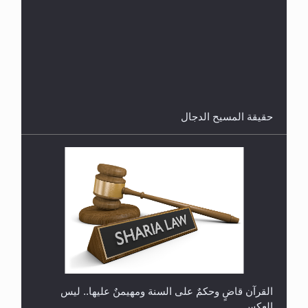
هل من الصحيح أن ديّة المرأة المقتولة تساوي نصف ديّة
الرجل المقتول؟
حقيقة المسيح الدجال
هل تعتبر الأشفار الاصطناعية (الرموش الاصطناعية)
والأظافر البلاستيكية وطلاء الأظافر حاجبا للوضوء وهل
يُسمح الصلاة بها؟
القرآن قاضٍ وحكمٌ على السنة ومهيمنٌ عليها.. ليس
العكس