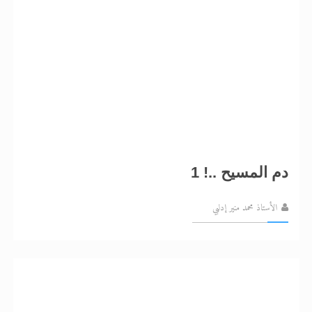
دم المسيح ..! 1
الأستاذ محمد منير إدلبي