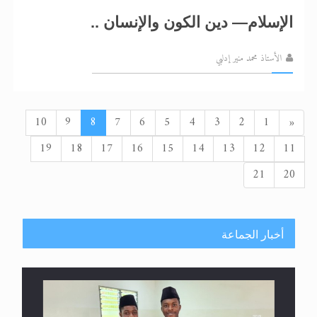
الإسلام— دين الكون والإنسان ..
الأستاذ محمد منير إدلبي
السابق
10
9
8
7
6
5
4
3
2
1
«
19
18
17
16
15
14
13
12
11
21
20
أخبار الجماعة