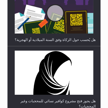
رأيٌ في لغة المسيح الموعود عليه السلام ..«3» نظرة
في شعر المسيح الموعود عليه السلام.....
هل يُحسب حول الزكاة وفق السنة الميلادية أو الهجرية؟
**الحصن الحصين من وساوس المعارضين ...**...
هل يجوز فتح مشروع كوافير نسائي للمحجبات وغير
المحجبات؟