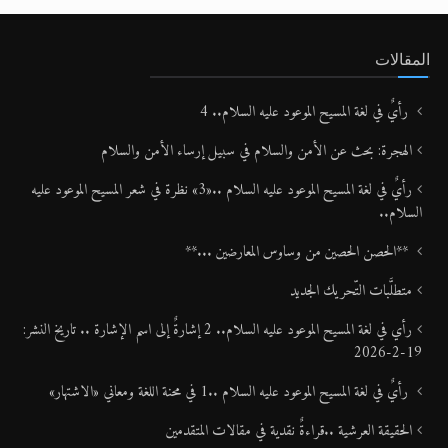
المقالات
رأيٌ في لغة المسيح الموعود عليه السلام.. 4
الهجرة: بحث عن الأمن والسلام في سبيل إرساء الأمن والسلام
رأيٌ في لغة المسيح الموعود عليه السلام ..«3» نظرة في شعر المسيح الموعود عليه
السلام..
**الحصن الحصين من وساوس المعارضين ...**
متطلَّبات التّحريك الجديد
رأي في لغة المسيح الموعود عليه السلام.. 2 إشارةٌ إلى اسم الإشارة .. تاريخ النشر:
19-2-2026
رأيٌ في لغة المسيح الموعود عليه السلام ..1 في محنة اللغة ومعاني «الاشتهار»
الحقيقة العرشية ..قراءةٌ نقدية في مقالات المتقدمين