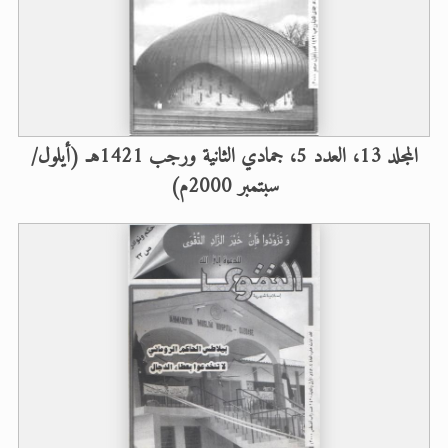
اقرأ هذا الكتاب وتعرّف على حقيقة الإسرا
الحجّ.. دلالات، حِكم، وأهداف >> المزيد
المجلد 13، العدد 5، جمادي الثانية ورجب 1421هـ (أيلول/
سبتمبر 2000م)