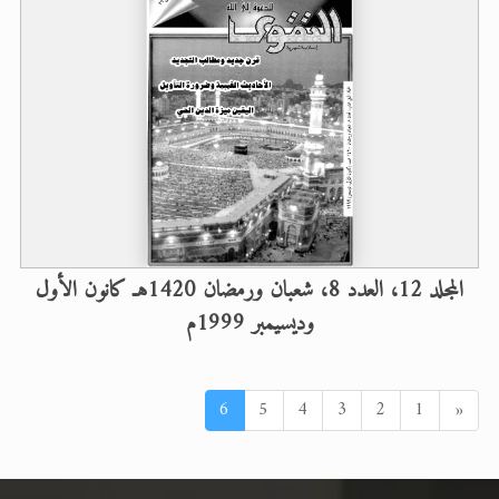
المجلد 12، العدد 8، شعبان ورمضان 1420هـ كانون الأول
وديسيمبر 1999م
السابق
6
5
4
3
2
1
«