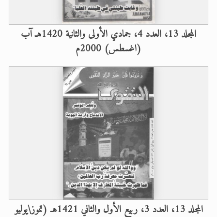
المجلد 13، العدد 4، جمادي الأولى والثانية 1420هـ آب
(اغسطس) 2000م
المجلد 13، العدد 3، ربيع الأول والثاني 1421هـ (تموز\يوليو