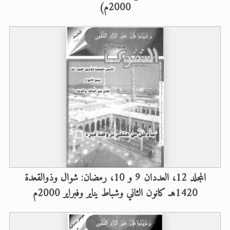
2000م)
المجلد 12، العددان 9 و 10، رمضان: شوال وذوالقعدة
1420هـ كانون الثاني وشباط يناير وفبراير 2000م