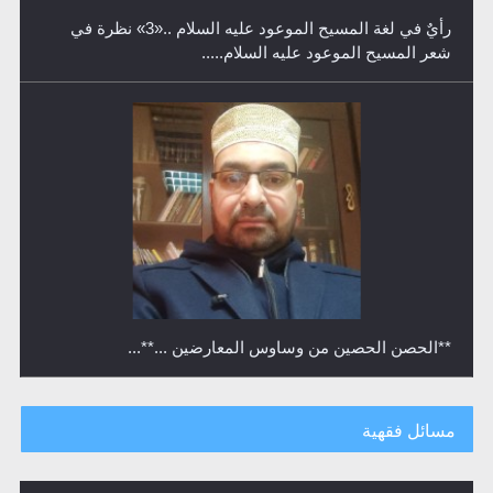
**الحصن الحصين من وساوس المعارضين ...**...
متطلَّبات التّحريك الجديد...
مسائل فقهية