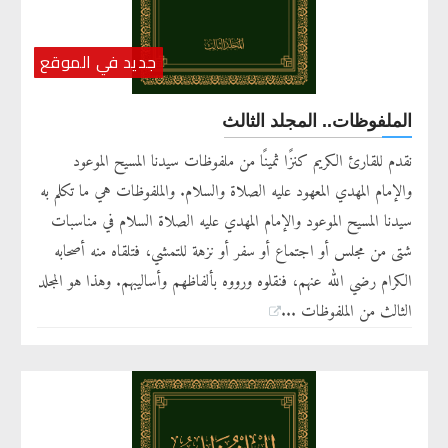
جديد في الموقع
الملفوظات.. المجلد الثالث
نقدم للقارئ الكريم كنزًا ثمينًا من ملفوظات سيدنا المسيح الموعود
والإمام المهدي المعهود عليه الصلاة والسلام. والملفوظات هي ما تكلم به
سيدنا المسيح الموعود والإمام المهدي عليه الصلاة السلام في مناسبات
شتى من مجلس أو اجتماع أو سفر أو نزهة للتمشي، فتلقاه منه أصحابه
الكرام رضي الله عنهم، فنقلوه ورووه بألفاظهم وأساليبهم. وهذا هو المجلد
الثالث من الملفوظات ...