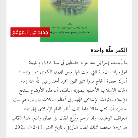
جديد في الموقع
الكفر ملّة واحدة
لما وُجدت إسرائيل بعد تمزيق فلسطين في سنة ١٩٤٨م نتيجة
للمؤامرات الدولية التي لعبت فيها بعض الدول الكبرى دورا رئيسيا،
أدرك حضرة الحاج مرزا بشير الدين محمود أحمد رضي الله عنه إمام
الجماعة الإسلامية الأحمدية ببصيرته النافذة، أن هذه الأوضاع ستدفع
الإسلام والتراث الإسلامي المجيد إلى أعظم الويلات والدمار، فلم يلبث
حضرته أن كتب مقالا هاما للفت أنظار العالم الإسلامي إلى تلك
العواقب الوخيمة، وقد تُرجم ووُزّع المقال على نطاق واسع. هذا الكتاب
هو ترجمة ملخصة لذلك المقال التاريخي. تاريخ النشر: 18-2-2025