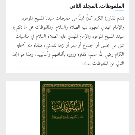
الملفوظات..المجلد الثاني
نقدم للقارئ الكريم كنزًا ثمينًا من ملفوظات سيدنا المسيح الموعود
والإمام المهدي المعهود عليه الصلاة والسلام. والملفوظات هي ما تكلم به
سيدنا المسيح الموعود والإمام المهدي عليه الصلاة السلام في مناسبات
شتى من مجلس أو اجتماع أو سفر أو نزهة للتمشي، فتلقاه منه أصحابه
الكرام رضي الله عنهم، فنقلوه ورووه بألفاظهم وأساليبهم. وهذا هو المجلد
الثاني من الملفوظات ...