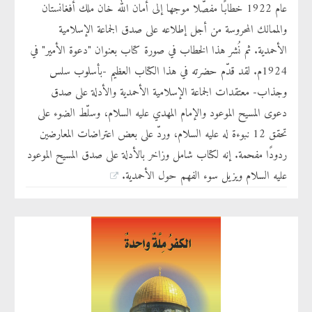
عام 1922 خطابًا مفصّلا موجها إلى أمان الله خان ملك أفغانستان
والممالك المحروسة من أجل إطلاعه على صدق الجماعة الإسلامية
الأحمدية. ثم نُشر هذا الخطاب في صورة كتاب بعنوان "دعوة الأمير" في
1924م. لقد قدّم حضرته في هذا الكتاب العظيم -بأسلوب سلس
وجذاب- معتقدات الجماعة الإسلامية الأحمدية والأدلة على صدق
دعوى المسيح الموعود والإمام المهدي عليه السلام، وسلّط الضوء على
تحقق 12 نبوءة له عليه السلام، وردّ على بعض اعتراضات المعارضين
ردودًا مفحمة. إنه لكتاب شامل وزاخر بالأدلة على صدق المسيح الموعود
عليه السلام ويزيل سوء الفهم حول الأحمدية.