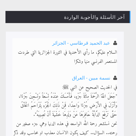
آخر الأسئلة والأجوبة الواردة
القرآن قاضٍ وحكمٌ على السنة ومهيمنٌ عليها.. ليس العكس