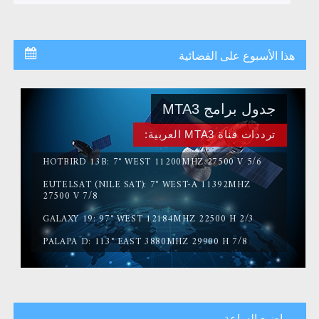
هذا الأسبوع على الفضائية
جدول برامج MTA3
ترددات قناة MTA3 العربية:
HOTBIRD 13B: 7° WEST 11200MHZ 27500 V 5/6
EUTELSAT (NILE SAT): 7° WEST-A 11392MHZ
27500 V 7/8
GALAXY 19: 97° WEST 12184MHZ 22500 H 2/3
PALAPA D: 113° EAST 3880MHZ 29900 H 7/8
مواضيع الساعة