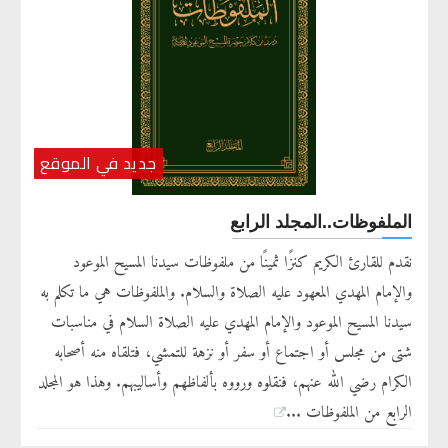
جديد في الموقع
الملفوظات..المجلد الرابع
نقدم للقارئ الكريم كنزًا ثمينًا من ملفوظات سيدنا المسيح الموعود
والإمام المهدي المعهود عليه الصلاة والسلام. والملفوظات هي ما تكلم به
سيدنا المسيح الموعود والإمام المهدي عليه الصلاة السلام في مناسبات
شتى من مجلس أو اجتماع أو سفر أو نزهة للتمشي، فتلقاه منه أصحابه
الكرام رضي الله عنهم، فنقلوه ورووه بألفاظهم وأساليبهم. وهذا هو المجلد
الرابع من الملفوظات ...