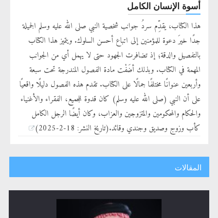
أسوة الإنسان الكامل
هذا الكتاب، يقدِّم سردُ جوانب شخصية النبي صلى الله عليه وسلم الجميلة
جدًا خيرَ دعوة للمؤمنين إلى اتباع أحسن السلوك. ويتميز هذا الكتاب
بالتفصيل والدقة؛ إذ تضافرت الجهود حتى لا يهمل أي من الجوانب
المهمة في الكتاب. وبذلك أضَفْت مادة الفصول المندرجة تحت سبعة
وأربعين عنوانًا مختلفًا جمالًا على الكتاب. تقدم هذه الفصول دليلًا واقعيًا
على أن النبي (صلى الله عليه وسلم) كان قدوة للجميع، الفقراء والأغنياء
والحكام والمحكومين والمتزوجين والعزاب، وكان أيضًا الرجل الكامل
كأب وزوج وصديق وجندي وقائد.(تاريخ النشر: 18-2-2025)
المقالات