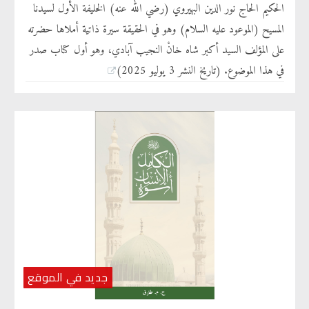
الحكيم الحاج نور الدين البهيروي (رضي الله عنه) الخليفة الأول لسيدنا
المسيح (الموعود عليه السلام) وهو في الحقيقة سيرة ذاتية أملاها حضرته
على المؤلف السيد أكبر شاه خانْ النجيب آبادي، وهو أول كتاب صدر
في هذا الموضوع. (تاريخ النشر 3 يوليو 2025)
جديد في الموقع