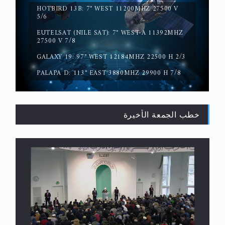
HOTBIRD 13B: 7° WEST 11200MHZ 27500 V
5/6
EUTELSAT (NILE SAT): 7° WEST-A 11392MHZ
القرآن قاضٍ وحكمٌ على السنة ومهيمنٌ عليها.. ليس
27500 V 7/8
العكس
GALAXY 19: 97° WEST 12184MHZ 22500 H 2/3
PALAPA D: 113° EAST 3880MHZ 29900 H 7/8
خطب الجمعة الأخيرة
لا ناسخ ولا منسوخ في القرآن الكريم