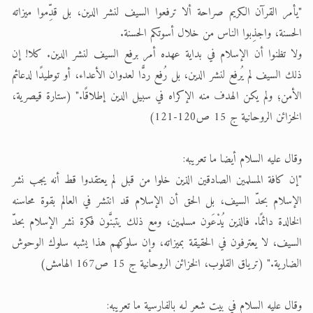
"يأمر القرآن الكريم صراحة ألا ترفعوا السيف لنشر الدين، بل قدِّموا ميزاته
الحسنة، واجذِبوا الناس من خلال أسوتكم الحسنة.
ولا تظنوا أن الإسلام في بداية عهده أمر برفع السيف لنشر الدين. كلا! إن
ذلك السيف لم يُرفع لنشر الدين، بل رُفع ردًّا لعدوان الأعداء، أو توطيدًا لدعائم
الأمن؛ ولم يكن الهدف منه الإكراه في سبيل الدين إطلاقًا." (ستارة قيصرية،
الخزائن الروحانية ج 15 ص120-121)
وقال عليه السلام أيضا ما تعريبه:
"إن كافة المسلمين الصادقين الذين خلوا من قبل لم يعتقدوا قط أنه يجب نشر
الإسلام بحدّ السيف، بل الحق أن الإسلام قد انتشر في العالم بقوة محاسنه
الخالدة دائمًا. فالذين يُدْعَون مسلمين، ومع ذلك يتبنَّون فكرة نشر الإسلام بحدّ
السيف، لا يعترفون في الحقيقة بميزاته، وإن سلوكهم هذا يشبه سلوك الوحوش
الضارية." (ترياق القلوب، الخزائن الروحانية ج 15 ص167 الهامش)
وقال عليه السلام في بيت شعر لـه بالفارسية ما تعريبه: