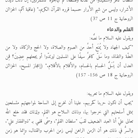
سلطان كافر وتستفيدوا من عدلـه وقسطه، ثم تهاجموه كالمتمردين. إن ذلك دَيْدَنُ
الأشرار، وليس من شيم الأبرار حسبما قرره القرآن الكريم." (عاقبة آثم، الخزائن
الروحانية ج 11 ص 37)
القلم والدعاء
ويقول عليه السلام ما نصُّه:
"كيف الجهاد ولا يُمنَع أحدٌ من الصوم والصلاة، ولا الحج والزكاة، ولا من
العفّة والتقاة، وما سَلّ كافرٌ سيفًا على المسلمين ليرتدّوا أو يجعلهم عِضِينَ؟ فمِن
العدل أن يُسَلُّ الحسام بالحسام، والأقلام بالأقلام." (إعجاز المسيح، الخزائن
الروحانية ج 18 ص 156- 157)
ويقول عليه السلام ما تعريبه:
"يجب أن تكون حربنا كحربهم. علينا أن نخرج إلى الساحة لمواجهتهم متسلحين
بمثل أسلحتهم التي خرجوا بها، وذلك السلاح هو القلم. ولذلك فقد خلع الله
تعالى عليّ أنا العبد الضعيف لقبَ "سلطان القلم"، وسمّى قلمي بـ "ذوالفقار علي".
والسرُّ في ذلك هو أن الزمن الراهن ليس زمن الحرب والقتال، وإنما هو زمن