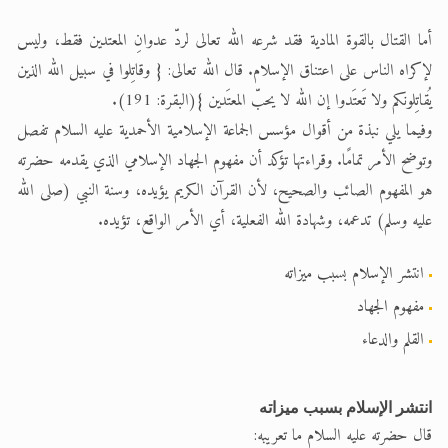
أما القتال بالقوة المادية فقد شرعه الله تعالى لردّ عدوانِ المعتدين فقط، وليس
لإكراه الناس على اعتناق الإسلام. قال الله تعالى: { وقاتِلوا في سبيل الله الذين
يُقاتِلونكم ولا تَعتَدوا إن الله لا يحبّ المعتَدين }(البقرة: 191).
وفيما يلي نبذة من أقوال مؤسس الجماعة الإسلامية الأحمدية عليه السلام تفصل
وتوضح الأمر تمامًا. وقراءتها تؤكد أن مفهوم الجهاد الإسلامي الذي يقدمه حضرته
هو المفهوم الصائب والصحيح، لأن القرآن الكريم يؤيده، وسنة النبي (صلى الله
عليه وسلم) تدعمه، وشهادة الله الفعلية، أي الأمر الواقع، تؤيده.
انتشر الإسلام بسبب ميزاته
مفهوم الجهاد
القلم والدعاء
انتشر الإسلام بسبب ميزاته
قال حضرته عليه السلام ما تعريبه: