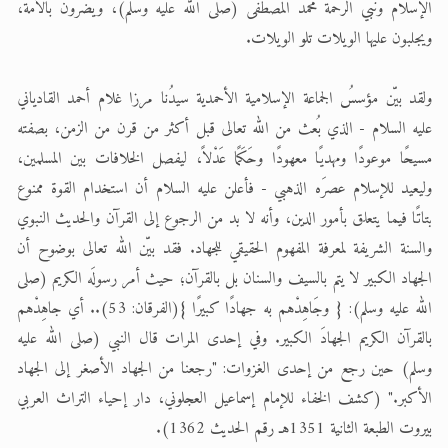
الحجّ.. دلالات، حِكم، وأهداف >> المزيد
الإسلام ونبي الرحمة محمد المصطفى (صلى الله عليه وسلم)، ويضرون بالأمة،
اقرأ هذا المقال في أهمية عيد الأضحى و
ويجلبون عليها الويلات تلو الويلات.
اقرأ هذا المقال في أهمية عيد الأضحى و
ولقد بيّن مؤسسُ الجماعة الإسلامية الأحمدية سيدُنا مرزا غلام أحمد القادياني
عليه السلام - الذي بُعث من الله تعالى قبل أكثر من قرن من الزمن، بصفته
مسيحًا موعودًا ومهديًا معهودًا وحَكَمًا عَدْلاً، ليفصل الخلافات بين المسلمين،
وليعيد للإسلام عصرَه الذهبي - فأعلن عليه السلام أن استخدام القوة ممنوع
بتاتًا فيما يتعلق بأمور الدين، وأنه لا بد من الرجوع إلى القرآن والحديث النبوي
والسنة الشريفة لمعرفة المفهوم الحقيقي للجهاد. فقد بيّن الله تعالى بوضوح أن
الجهاد الكبير لا يتم بالسيف والسنان بل بالقرآن؛ حيث أمر رسولَه الكريم (صلى
الله عليه وسلم): { وجَاهِدْهم به جهادًا كبيرًا }(الفرقان: 53).. أي جاهِدْهم
بالقرآن الكريم الجهادَ الكبير. وفي إحدى المرات قال النبي (صلى الله عليه
وسلم) حين رجع من إحدى الغزوات: "رجعنا من الجهاد الأصغر إلى الجهاد
الأكبر." (كشف الخفاء للإمام إسماعيل العجلوني، دار إحياء التراث العربي
بيروت الطبعة الثانية 1351هـ رقم الحديث 1362).