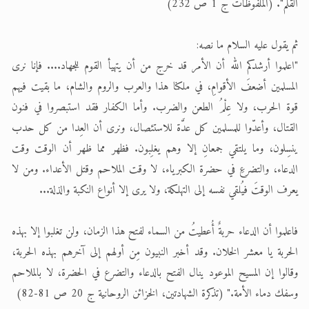
القلم". (الملفوظات ج 1 ص 232)
ثم يقول عليه السلام ما نصه:
"اعلموا أرشدكم الله أن الأمر قد خرج من أن يتهيأ القوم للجهاد.... فإنا نرى
المسلمين أضعفَ الأقوامِ، في ملكنا هذا والعرب والروم والشام، ما بقيت فيهم
قوة الحرب، ولا عِلْمُ الطعن والضرب. وأما الكفار فقد استبصروا في فنون
القتال، وأعدّوا للمسلمين كل عدَّة للاستئصال، ونرى أن العِدا من كل حدب
ينسِلون، وما يلتقي جمعانِ إلا وهم يغلِبون. فظهر مما ظهر أن الوقت وقت
الدعاء، والتضرعِ في حضرة الكبرياء، لا وقت الملاحم وقتل الأعداء. ومن لا
يعرف الوقتَ فيُلقي نفسه إلى التهلكة، ولا يرى إلا أنواع النكبة والذلة...
فاعلموا أن الدعاء حربةٌ أُعطيتُ من السماء لفتح هذا الزمان، ولن تغلبوا إلا بهذه
الحربة يا معشر الخلان. وقد أخبر النبيون مِن أولهم إلى آخرهم بهذه الحربة،
وقالوا إن المسيح الموعود ينال الفتح بالدعاء والتضرع في الحضرة، لا بالملاحم
وسفك دماء الأمة." (تذكرة الشهادتين، الخزائن الروحانية ج 20 ص 81-82)