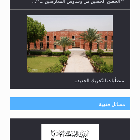
**الحصن الحصين من وساوس المعارضين ...**...
متطلَّبات التّحريك الجديد...
مسائل فقهية