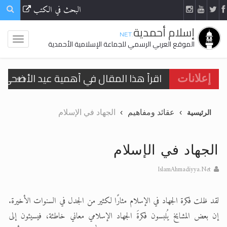
البحث في الكتب
إسلام أحمدية
.NET
الموقع العربي الرسمي للجماعة الإسلامية الأحمدية
الحجّ.. دلالات، حِكم، وأهداف >> المزيد
إعلانات
تعميم هامّ لأفراد الجماعة >> المزيد
عقائد ومفاهيم
الجهاد في الإسلام
الرئيسية
تعميم هامّ لأفراد الجماعة >> المزيد
الجهاد في الإسلام
IslamAhmadiyya.Net
اقرأ هذا الكتاب وتعرّف على حقيقة الإسرا
لقد ظلت فكرة الجهاد في الإسلام مثارًا لكثير من الجدل في السنوات الأخيرة.
إن بعض المشايخ يُلبسون فكرةَ الجهاد الإسلامي معاني خاطئة، فيسيئون إلى