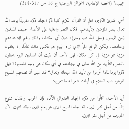
عجيب." (الخطبة الإلهامية، الخزائن الروحانية ج 16 ص 317-318)
أخي القارئ الكريم، اعلم أن القرآن الكريم كلما ذكر الجهاد ذكره مقرونًا بوعد الله
تعالى بنصر المؤمنين وتأييدهم، فكان النصر والغلبة على الأعداء حليف المسلمين
زمن الرسول (صلى الله عليه وسلم)، دون أي استثناء، وذلك رغم قلة عددهم
وعتادهم. ولكن الواقع المرَّ الذي نراه اليوم هو عكس ذلك تمامًا، إذ يتلقون
هزيمة تلو هزيمة في كل مكان. فهل لأحد أن يثبت أن المسلمين اليوم يحظون
بالنصر والتأييد من الله تعالى في جهادهم في أي مكان على وجه المعمورة؟ فهل
فكروا يوما لماذا حُرموا من تأييد الله سبحانه وتعالى؟ لقد سبق أن نصحهم المسيح
الموعود عليه السلام في أبيات شعر لـه ما تعريبه:
أيها الأحبة، تخلَّوا عن فكرة الجهاد العدواني الآن، فإن الحرب والقتال ممنوع
بتاتًا من أجل نشر الدين. لقد جاء المسيح الذي هو إمام الدين، وقد انتهت الآن
الحروب من أجل نشر الدين.