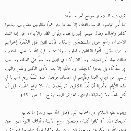
يقول عليه السلام في موضع آخر ما نصُّه:
"ما أُمر المؤمنون للحرب والقتال إلا بعد ما لبثوا عمرًا مظلومين مضروبين، وذُبحوا
كالمعز والجِمال، وطال عليهم الجور والجفاء، وتَوالى الظلم والإيذاء، حتى إذا اشتد
الاعتداء، وسُمع عويل المستضعَفين والبكاء، فأُذن للذين قتَلَ الكَفَرةُ إخوانَهم
والبنين، وقيل: اقْتُلوا القاتلين والمعاونين، ولا تعتدوا فإن الله لا يحب المعتدين.
هنالك جاء أمر الجهاد، وما كان إكراه في الدين وما جبرٌ على العباد. وما بُعث
نبي سفّاكًا، بل جاءوا كالعِهاد، وما قاتَلوا إلا بعد الأذى الكثير والقتل والنهب
والسبي من أيدي العِدا وغُلُوِّهم في الفساد. فرُفعت هذه السُّنّة برفع أسبابها في
هذه الأيام، وأُمرنا أن نُعِدَّ للكافرين كما يُعِدُّون لنا، ولا نرفع الحُسامَ قبل أن
نُقتَل بالحُسام." (حقيقة المهدي، الخزائن الروحانية ج 14 ص 454)
ويقول عليه السلام عن أصحاب النبي (صلى الله عليه وسلم) ما تعريبه:
"سبحان الله، كم كانوا أتقياء، ومتحلّين بروح الأنبياء، أولئك القومُ الذين حين
نهاهم الله في مكة عن مواجهة الشر بالشر ولو مُزّقوا إربًا، تواضعوا فورَ تلقيهم