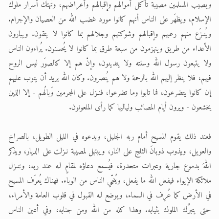
ويصيب المسلمين مصيبة تأكل أموالهم وإقبالهم وأعراضهم، وتُهتَك أسرار ملوك
الإسلام، ويظهَر على الناس أنهم كانوا مورد غضب الله من العصيان والإجرام.
ويُنـزَع منهم رعبهم وإقبالهم وشوكتهم وجلالهم بما كانوا لا يتقون. ويبارون
الأعداء من طريق وينهزمون من سبعة طرق بما كانوا لا يُحسنون. يُراءون الناس
ولا يتبعون رسول الله وسنته ولا يتدينون، وإنْ هم إلا كالصوَر ليس الروح
فيهم، فلا ينظر إليهم الله بالرحمة ولا هم يُنصرون. وكان الله يريد أن يتوب عليهم
إن كانوا يتضرعون، فما تابوا وما تضرعوا، فنـزل على المجرمين وَبالُهم - إلا الذين
يخشعون - ويرون أيام المصائب ولياليها كما رأى الملعونون.
فعند ذلك يقوم المسيح أمام ربه الجليل، ويدعوه في الليل الطويل، بالصراخ
والعويل، ويذوب ذوبانَ الثلج على النار، ويبتهل لمصيبة نـزلت على الديار، ويذكر
اللهَ بدموع جارية وعبرات متحدرة، فيُسمع دعاؤه لمقامٍ لـه عند ربه، وتنـزل
ملائكة الإيواء فيفعل الله ما يفعل، ويُنجّي الناس من الوباء. فهناك يُعرَف المسيح
في الأرض كما عُرِف في السماء، ويوضع لـه القبول في قلوب العامة والأمراء،
حتى يتبرَّك الملوك بثيابه. وهذا كله من الله ومن جنابه، وفي أعين الناس