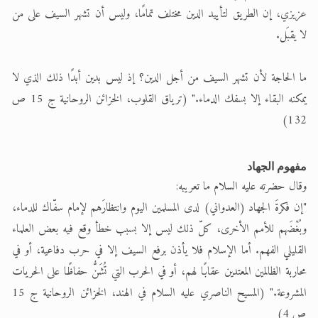
عزيزي، إن الطريق لتأييد الدين مختلف تمامًا، وليس أن تشهر السيف على من
لا يقبَل.
ما الحاجة لأن تشهر السيف من أجل الدين؟ إذ ليس بدين أبدًا ذلك الذي لا
يمكنه البقاء إلا بسفك الدماء." (ترياق القلوب، الخزائن الروحانية ج 15 ص
132)
مفهوم الجهاد
وقال حضرته عليه السلام ما تعريبه:
"إن فكرةَ الجهاد (العدواني) لدى المسلمين اليوم وانتظارَهم لإمام سفّاك للدماء،
وبُغْضَهم للأمم الأخرى، كلّ ذلك ليس إلا بسبب خطأ وقع فيه بعض العلماء
القليلي الفهم. أما الإسلام فلا يأذن برفع السيف إلا في حرب دفاعية، أو في
محاربة الظالمين المعتدين عقابًا لهم، أو في الحرب التي تُشَنُّ حفاظًا على الحريات
المشروعة." (المسيح الناصري عليه السلام في الهند، الخزائن الروحانية ج 15
ص 4)