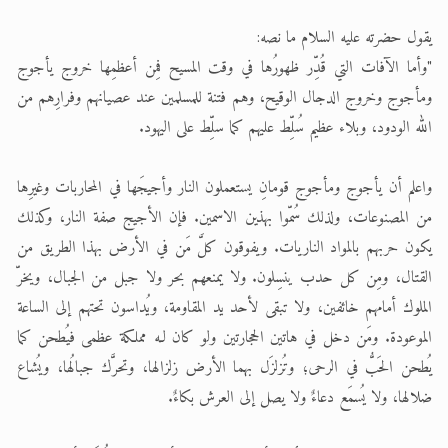
يقول حضرته عليه السلام ما نصه:
"وأما الآفات التي قُدِّر ظهورُها في وقت المسيح فمِن أعظمِها خروج يأجوج
ومأجوج وخروج الدجال الوقيح، وهم فتنة للمسلمين عند عصيانهم وفرارِهم من
الله الودود، وبلاء عظيم سُلِّط عليهم كما سلِّط على اليهود.
واعلم أن يأجوج ومأجوج قومانِ يستعملون النار وأجيجَها في المحاربات وغيرِها
من المصنوعات، ولذلك سُمّوا بهذين الاسمين. فإن الأجيج صفة النار، وكذلك
يكون حربهم بالمواد الناريات. ويفوقون كلَّ مَن في الأرض بهذا الطريق من
القتال، ومِن كل حدب ينسِلون. ولا يمنعهم بحر ولا جبل من الجبال، ويخرّ
الملوك أمامهم خائفين، ولا تبقى لأحد يد المقاومة، ويُداسون تحتهم إلى الساعة
الموعودة. ومَن دخل في هاتين الحجارتين ولو كان لـه مملكة عظمى فيُطحن كما
يُطحن الحَبُّ في الرحى؛ وتُزلزَل بهما الأرض زلزالها، وتحرَّك جبالُها، ويُشاع
ضلالها، ولا يُسمَع دعاءٌ ولا يصل إلى العرش بكاءٌ.