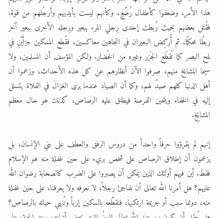
هذا الأمر، وضعفوا كأطفال رُضّعٍ، وكأنهم ليست بأيديهم وأرجُلهم من قوة.
فقُتل بعضهم بحيث رُبطت إحدى رِجلي المرء ببعير ورِجله الأخرى ببعير آخر
ربطًا محكمًا، ثم أُركِض البعيران في اتجاهين معاكسين، فقُطع المسكين جزأَيْنِ في
لمح البصر كما تُقطَع الجَزر وغيره من الخُضار. ولكن المؤسف أن المسلمين، ولا
سيما المشايخ منهم، صرفوا الآن أنظارهم عن كل هذه الأحداث، وزعموا أن
أهل الدنيا كلهم صيدٌ لهم؛ وكما أن الصياد عندما يرى الغزالَ في الفلاة يتسلل
إليه في الخفاء ويتحين الفرصة فيطلق عليه الرصاص، كذلك هو حال معظم
المشايخ.
إنهم لم يقرؤوا حرفاً واحداً من دروس الرفق والعطف على بني الإنسان، بل
يزعمون أن إطلاق الرصاص على شخص بريء على حين غفلة منه هو الإسلام
فقط. أين فيهم أولئك الذين يمكن أن يصبروا على الضرب كالصحابة رضوان الله
عليهم؟ هل أمرنا الله تعالى أن نفاجئ رجلاً، لا نعرفه ولا يعرفنا، على حين غفلة
منه، دونما سبب أو جريمة ارتكبها، فنقطّعه بالسكين إرباً ونُنهي حياته بالرصاص؟
هل يُعقل أن يكون من عند الله تعالى الدينُ الذي يحض أتباعه، بوعد الجنة، على