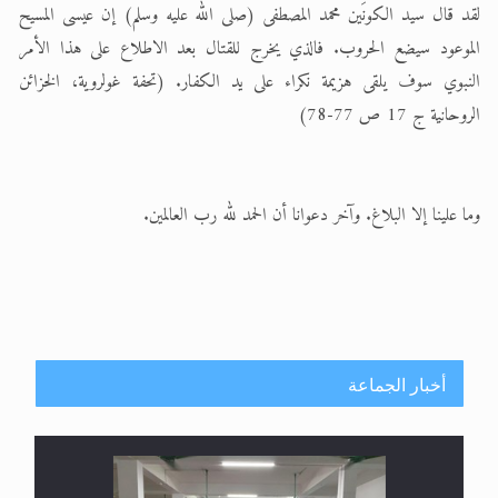
لقد قال سيد الكونَين محمد المصطفى (صلى الله عليه وسلم) إن عيسى المسيح
الموعود سيضع الحروب. فالذي يخرج للقتال بعد الاطلاع على هذا الأمر
النبوي سوف يلقى هزيمة نكراء على يد الكفار. (تحفة غولروية، الخزائن
الروحانية ج 17 ص 77-78)
وما علينا إلا البلاغ. وآخر دعوانا أن الحمد لله رب العالمين.
أخبار الجماعة