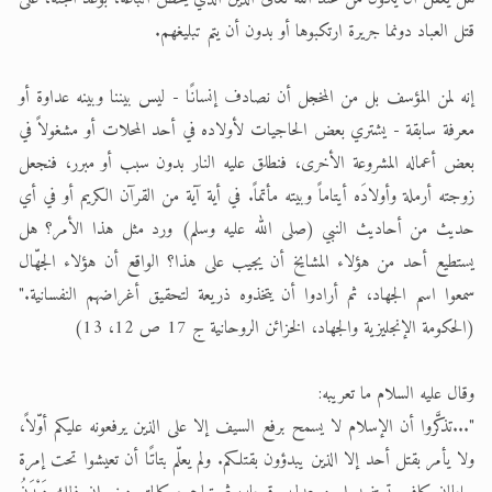
قتل العباد دونما جريرة ارتكبوها أو بدون أن يتم تبليغهم.
إنه لمن المؤسف بل من المخجل أن نصادف إنسانًا - ليس بيننا وبينه عداوة أو
معرفة سابقة - يشتري بعض الحاجيات لأولاده في أحد المحلات أو مشغولاً في
بعض أعماله المشروعة الأخرى، فنطلق عليه النار بدون سبب أو مبرر، فنجعل
زوجته أرملة وأولادَه أيتاماً وبيته مأتماً. في أية آية من القرآن الكريم أو في أي
حديث من أحاديث النبي (صلى الله عليه وسلم) ورد مثل هذا الأمر؟ هل
يستطيع أحد من هؤلاء المشايخ أن يجيب على هذا؟ الواقع أن هؤلاء الجهّال
سمعوا اسم الجهاد، ثم أرادوا أن يتخذوه ذريعة لتحقيق أغراضهم النفسانية."
(الحكومة الإنجليزية والجهاد، الخزائن الروحانية ج 17 ص 12، 13)
وقال عليه السلام ما تعريبه:
"...تذكَّروا أن الإسلام لا يسمح برفع السيف إلا على الذين يرفعونه عليكم أوّلاً،
ولا يأمر بقتل أحد إلا الذين يبدؤون بقتلكم. ولم يعلّم بتاتًا أن تعيشوا تحت إمرة