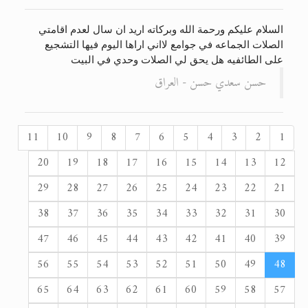
السلام عليكم ورحمة الله وبركاته اريد ان سال لعدم اقامتي
الصلات الجماعه في جوامع لااني اراها اليوم فيها التشجيع
على الطائفيه هل يحق لي الصلات وحدي في البيت
حسن سعدي حسن - العراق
11
10
9
8
7
6
5
4
3
2
1
20
19
18
17
16
15
14
13
12
29
28
27
26
25
24
23
22
21
38
37
36
35
34
33
32
31
30
47
46
45
44
43
42
41
40
39
56
55
54
53
52
51
50
49
48
65
64
63
62
61
60
59
58
57