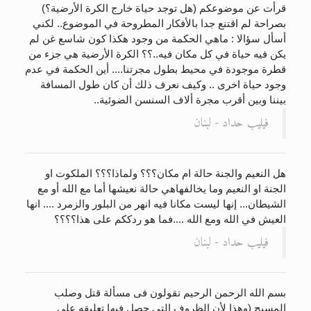
قرأت عن موضوعكم (هل توجد حياة خارج الكرة الأرضية؟)
بصراحة لم اقتنع جدا بالأفكار المطروحة في الموضوع.. لكني
أسأل سؤالا : ماهي الحكمة من وجود هكذا كون شاسع غن لم
يكن فيه حياة في كل مكان فيه..؟؟ الكرة الأرضية هي جزء من
قطرة موجودة في محيط بطول مجرتنا.... أين الحكمة في عدم
وجود حياة اخرى .. وكيف نعرف ذلك أن كان طول المسافة
بيننا وبين أقرب مجرة ألاف السنسن الضوئية..
فيليب حداد - لبنان
هل النعيم والجنة حالة ام مكان؟؟؟ ولماذا؟؟؟ الملكوت او
الجنة او النعيم وما يخالفهاهي حالة نعيشها أما مع الله أو مع
الشيطان... إنها ليست مكانا فيه انهر من البلور والزمرد .... انها
العيش في الله ومع الله ....فما هو ردككم على هذا؟؟؟؟
فيليب حداد - لبنان
بسم الله الرحمن الرحيم تقولون فى مسألة قتل وصلب
المسيح (وهذا لأن الظروف التي حصل فيها تعليقه على