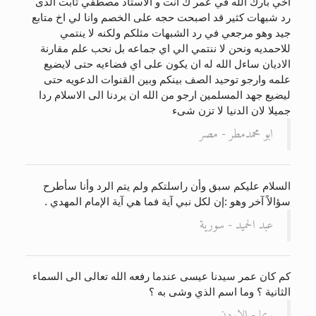
اخي بارك الله في عمر ك انت و الاستاذ مصطفي ثابت الذى
رد شبهات كثير قد اصبحت حجه على الخصم وانا لي اخ متابع
جيد وهو مرجعي في رد الشبهات مثلكم ولكنه لا ينتمي
للاحمديه ونحن لا ننتمي الي اي جماعه بل نحب علم مقارنة
الاديان ساءل الله له ان يكون على اي فضاءيه حتى لايضيع
علمه وارجو توحيد الصف بينكم وبين القنوات الدعويه حتى
ليضيع جهد المسلمين ارجو من الله ان يردنا الى الاسلام ردا
جميلا لان الدنيا لا تزن شىء
ابو محمدمطر - مصر
السلام عليكم سبق وأن راسلتكم ولم يتم الرد وأنا سأطرح
سؤالاً آخر وهو :إن لكل نبي آية فما هي آية الإمام المهدي .
عبد الحميد - سورية
كم كان عمر سيدنا عيسى عندما رفعه الله تعالى الى السماء
الثانية ؟ وما اسم الذي وشى به ؟
ريما - الاردن