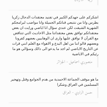
اشكركم على جهدكم الكبير في تفنيد معتقدات الدجال زكريا
بطرس وانا من نتتبعي قناتكم الجميلة وانا مواضب لبرامجكم
الشهرية الشيقت لكن عندي سؤال انا اباضي ورايت ان بعض
معتقداتكم توافق بعض معتقداتنا مثل الاحاديث التي تتناقض
مع القرآن لا نوافق عليها وارى ان الوهابيين بعضهم كفرونا
وبعضهم قالو اننا من اهل البدع و الاهواء مع العلم انني قرات
عن التاريخ الاباضي لم اجد ما يدعو الى دالك وسؤالي هو ما
رئيكم في الاباضية
منصوري اسماعيل - الجزائر
ما هو موقف الجماعة الاحمدية من هدم الجوامع وقتل وتهجير
المسلمين في العراق وشكرا
حسن الراوي - العراق