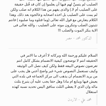
الصليب لم يتسنَّ لهم فيها أن يعلموا إن كان قد قُتل حقيقة
على الصليب أم لا.) والذى يفهم من هذا الكلام انه صلب ولكن
لم يمت على الصليب بل اخذه اصحابه وعالجوه بعد ذلك. وهذا
الكلام يتعارض مع قول الله تعالى (وما قتلوه وما صلبوه ) فانتم
تثبتون الصلب وتنكرون موته على الصليب ، والله تعالى فى
الاية ينكر الموت والصلب !!!
الدكتور محمد - مصر
السلام عليكم ورحمة الله وبركاته لا أعرف ما الامر في
الحقيقه انتم لا توضحون كيفية الانضمام بشكل كامل انتم
تعرضون نصوص البيعه فقط ولكن كيف نصل الى الوثيقه
وكيف نستعمل النصوص شيء غير واضح أعني هل يجب على
من يريد الانضمام أن يذهب الى مركز الجماعه في بلده التي
يعيش فيها ويبايع ام ماذا وهل حقا يجب عليه أن يتبرع بثلث
ماله وان الذي لا يعطي الثلث منافق اليس تحديد نسبه كهذه
استغلال
محمد علي - الاردن