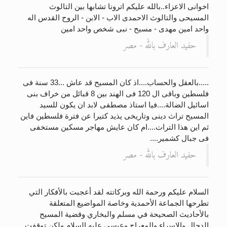
اخوانى الاعزاء..بالله عليكم اترونا تشابها بين التالوث
المسيحى والتالوث الاحمدى الاب - الابن - الروح القدس اله
الحجّ.. دلالات، حِكم، وأهداف >> المزيد
واحد امين مهدى - مسيح - نبى شخص واحد امين
حفيد العارف بالله - مصر
.....بالعقل والحساب....اذ كان المسيح قد عاش ...33 سنة فى
فلسطين وباقى ال 120 فى الهند بين 8 قبائل من خراف بنى
اسائيل الضالة....فيا استاذ مصطفى لابد ان يكون للسيد
المسيح تراث دينى وتاريخى يذيد كتيرا عن فترة فلسطين فاين
ثم اين هذا الترات....ام كان عايش مهاجر مسكين مستخفى
فى جبال كشمير....
حفيد العارف بالله - مصر
السلام عليكم ورحمة الله وبركاتته لقد أعجبت بالأفكار التي
تطرحها الجماعة الأحمدية وخاصة المواضيع المتعلقة
بالأحاديث الصحيحة في مسلم والبخاري وقضية المسيح
الدجال والإسراء والمعراج وعيسى عليه السلام ولكن توقفت