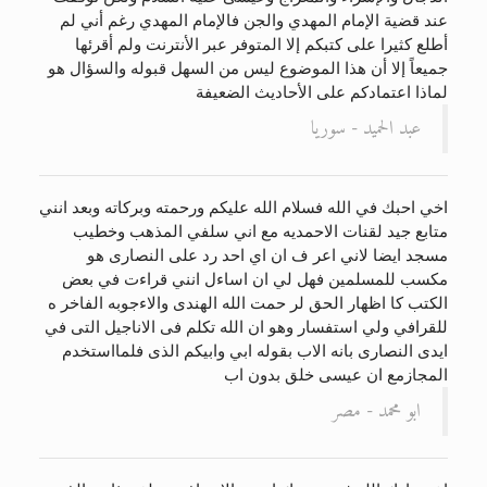
عند قضية الإمام المهدي والجن فالإمام المهدي رغم أني لم
أطلع كثيرا على كتبكم إلا المتوفر عبر الأنترنت ولم أقرئها
جميعاً إلا أن هذا الموضوع ليس من السهل قبوله والسؤال هو
لماذا اعتمادكم على الأحاديث الضعيفة
عبد الحميد - سوريا
اخي احبك في الله فسلام الله عليكم ورحمته وبركاته وبعد انني
متابع جيد لقنات الاحمديه مع اني سلفي المذهب وخطيب
مسجد ايضا لاني اعر ف ان اي احد رد على النصارى هو
مكسب للمسلمين فهل لي ان اساءل انني قراءت في بعض
الكتب كا اظهار الحق لر حمت الله الهندى والاءجوبه الفاخر ه
للقرافي ولي استفسار وهو ان الله تكلم فى الاناجيل التى في
ايدى النصارى بانه الاب بقوله ابي وابيكم الذى فلمااستخدم
المجازمع ان عيسى خلق بدون اب
ابو محمد - مصر