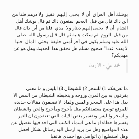
يوشك أهل ‏ ‏العراق ‏ ‏أن لا ‏ ‏يجبى ‏ ‏إليهم ‏ ‏قفيز ‏ ‏ولا درهم قلنا من
أين ذاك قال من قبل ‏ ‏العجم ‏ ‏يمنعون ذاك ثم قال يوشك أهل ‏
‏الشام ‏ ‏أن لا ‏ ‏يجبى إليهم دينار ولا ‏ ‏مدي ‏ ‏قلنا من أين ذاك قال
من قبل ‏ ‏الروم ‏ ‏ثم سكت هنية ثم قال قال رسول الله ‏ ‏صلى
الله عليه وسلم ‏يكون في آخر أمتي خليفة ‏ ‏يحثي ‏ ‏المال ‏ ‏حثيا ‏
‏لا يعده عددا" صحيح مسلم هل تحقق هذا الحديث وهل هو عن
مهديكم؟
محمد علي - الاردن
ما تعريفكم 1) للسحر 2) للشيطان 3) ابليس و ما معنى
يفرقون به بين المرئ وزوجه و يتخبطه الشيطان من المس الا
يدل هذا على السحر والمس ولماذا لا تضيفون مقالات جديده
للموقع توضح معتقداتكم مثل يأجوج ومأجوج والجن والشطان
والسحر وابليس وتفسير بعض الايات التي تعتقدون ان الغير
يفسرها خطاء او ما هي اسماء الكتب التي اجد فيها تفصيل عن
هذه المواضيع وهل من بريد ارسل اليه رسائل بشكل افضل
وهل استطيع ان اتواصل مع احمدي هاتفيا