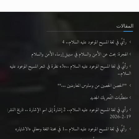
المقالات
رأيٌ في لغة المسيح الموعود عليه السلام.. 4
الهجرة: بحث عن الأمن والسلام في سبيل إرساء الأمن والسلام
رأيٌ في لغة المسيح الموعود عليه السلام ..«3» نظرة في شعر المسيح الموعود عليه
السلام..
**الحصن الحصين من وساوس المعارضين ...**
متطلَّبات التّحريك الجديد
رأي في لغة المسيح الموعود عليه السلام.. 2 إشارةٌ إلى اسم الإشارة .. تاريخ النشر:
19-2-2026
رأيٌ في لغة المسيح الموعود عليه السلام ..1 في محنة اللغة ومعاني «الاشتهار»