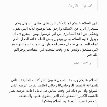
محمد علي - الاردن
اخي السلام عليكم لماذا تأخر الرد علي وعلي السؤال وكم
يستغرق الرد عن الاسئله وارجو ايضا توضيح للآيه التي تقول
وتحكي عن اخذ السامري من اثر الرسول ومن المعرو ف ان
جبريل عليه السلام وحي ويقول بعض العلماء انه العجل الذي
عمله السا مري تحو ل جسد له خوار اي صوت ارجو التوضيح
لاني مشغول وليس لدي وقت للبحث في التفاسير وجزاكم
الله خير
ابو محمد - مصر
السلام عليكم ورحمة الله هل تنوون نشر كتاب الخليفة الثاني
للجماعة #السير الروحاني#ا رجائي اعلامنا بقرب عرصه على
الموقع وان تم ذلك في وقت سابق هل نامل اعادة عرضه نظرا
للاهمية الكبيرة للمعلومات التي ينطوي عليها والمتعلقة
بشحصية سيدنا آدم عليه السلام.وشكرا.