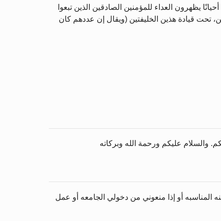
لآيات 90، 91، 176، 177، 178) تذكران المنافقين الذين كانوا أحيانًا يظهرون العداء للمؤمنين الصادقين الذين تبعوا
ن، تحت قيادة هذين الخليفتين (ويقال إن عددهم كان
. والسلام عليكم ورحمة الله وبركاته
ه المناسبه أو إذا منعوني من دخولي الجامعه أو عمل