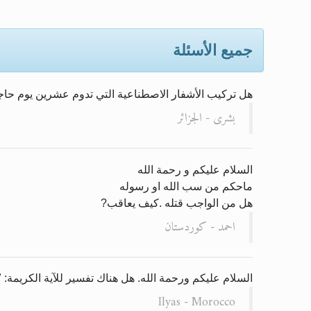
الحجّ.. دلالات، حِكم، وأهداف >> الم
جميع الأسئلة
اقرأ هذا المقال في أهمية عيد ال
اقرأ هذا المقال في أهمية عيد ال
هل تركيب الأشفار الاصطناعية التي تدوم عشرين يوم حاجب ل
الحجّ.. دلالات، حِكم، وأهداف >> الم
بشرى - الجزائر
تعميم هامّ لأفراد الجماعة >> المز
السلام عليكم و رحمة الله
ماحكم من سب الله او رسوله
هل من الواجب قتله .كيف يعاقب?
احمد - كوردستان
السلام عليكم ورحمة الله. هل هناك تفسير للآية الكريمة:
Ilyas - Morocco