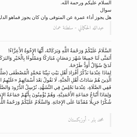
السلام عليكم ورحمة الله.
سوال
هل يجوز أداء عمرة عن المتوفى وان كان يجوز فماهو الدل
عبدالله الحكماني - سلطنة عمان
السَّلَامُ عَلَيْكُمْ وَرَحْمَةُ اللَّهِ وَبَرَكَاتُهُ، أَيُّهَا الإِخْوَةُ الأَعِزَّاءُ!
أَتَمَنَّى لَنَا جَمِيعًا شَهْرَ رَمَضَانٍ مُبَارَكًا وَمَمْلُوءًا بِالْخَيْرِ وَالبَرَكَ
لَدَيَّ سُؤَالٌ أَوَدُّ طَرْحَهُ.
لِمَاذَا عِنْدَمَا نَذْكُرُ أَفْرَادَ أَهْلِ بَيْتِ نَبِيِّنَا مُحَمَّدٍ الْمُصْطَفَى (صَ
الَّذِينَ هُمْ سَادَاتُ أَهْلِ الْجَنَّةِ، لَا نَقُولُ بَعْدَ أَسْمَائِهِمْ «عَلَيْهِمُ
فَفِي الصَّلَاةِ، عِنْدَمَا نَجْلِسُ فِي التَّشَهُّدِ، نُرْسِلُ الدُّرُودَ وَالصَّلَوَا
وَلِمَاذَا أَتْبَاعُ جَمَاعَةِ الأَحْمَدِيَّةِ، وَهُمْ يُؤْمِنُونَ بِأَنَّهُمْ جَمَاعَةُ ال
شُكْرًا جَزِيلًا مُقَدَّمًا عَلَى الإِجَابَةِ. وَالسَّلَامُ عَلَيْكُمْ وَرَحْمَةُ اللَّهِ 
محمد بابر - أوزبكستان