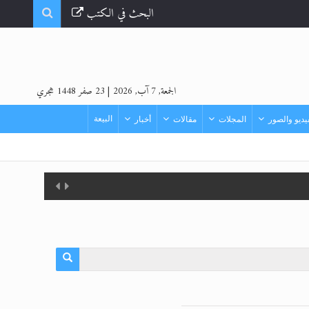
البحث في الكتب
الجمعة, 7 آب, 2026
|
23 صفر 1448 هجري
البيعة
ديو والصور
المجلات
مقالات
أخبار
لمزيد