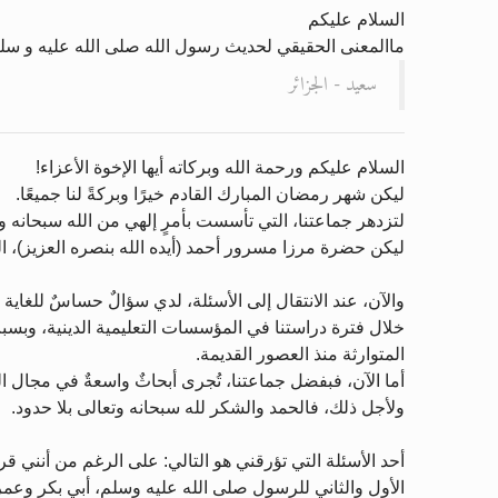
السلام عليكم
ماالمعنى الحقيقي لحديث رسول الله صلى الله عليه و سلم الذ
سعيد - الجزائر
السلام عليكم ورحمة الله وبركاته أيها الإخوة الأعزاء!
ليكن شهر رمضان المبارك القادم خيرًا وبركةً لنا جميعًا.
لتزدهر جماعتنا، التي تأسست بأمرٍ إلهي من الله سبحانه وتع
ليكن حضرة مرزا مسرور أحمد (أيده الله بنصره العزيز)، ال
والآن، عند الانتقال إلى الأسئلة، لدي سؤالٌ حساسٌ للغاية 
خلال فترة دراستنا في المؤسسات التعليمية الدينية، وبسبب 
المتوارثة منذ العصور القديمة.
أما الآن، فبفضل جماعتنا، تُجرى أبحاثٌ واسعةٌ في مجال ال
ولأجل ذلك، فالحمد والشكر لله سبحانه وتعالى بلا حدود.
أحد الأسئلة التي تؤرقني هو التالي: على الرغم من أنني قر
الأول والثاني للرسول صلى الله عليه وسلم، أبي بكر وعم