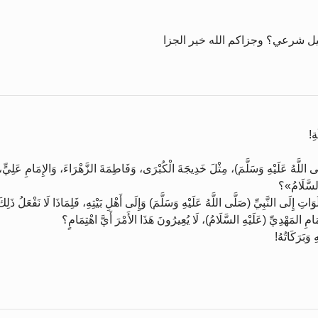
يل شرعي؟ وجزاكم الله خير الجزا
ةِ!
لَّى اللَّهُ عَلَيْهِ وَسَلَّمَ)، مِثْلَ خَدِيجَةَ الْكُبْرَى، وَفَاطِمَةَ الزَّهْرَاءَ، وَالإِمَامِ عَلِيٍّ، 
 السَّلَامُ»؟
تِ إِلَى النَّبِيِّ (صَلَّى اللَّهُ عَلَيْهِ وَسَلَّمَ) وَإِلَى أَهْلِ بَيْتِهِ، فَلِمَاذَا لَا نَفْعَلُ ذ
إِمَامِ المَهْدِيِّ (عَلَيْهِ السَّلَامُ)، لَا يُعِيرُونَ هَذَا الأَمْرَ أَيَّ اهْتِمَامٍ؟
وَبَرَكَاتُهُ!