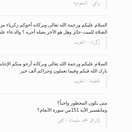
رامي - السعوديه
السلام عليكم ورحمة الله تعالى وبركاته أخوكم زكرياء من
الصلاة للميت جائز وهل هو الآخر يصله أجره ؟ والدعاء عل
زكرياء - المغرب
السلام عليكم ورحمة الله تعالى وبركاته أرجو منكم الإجا
بارك الله فيكم وفيما تعملون وجزاكم ألف خير
فاطمة - المغرب
متى يكون المحظور واجباً؟
وماتفسير الآية 151من سورة الأنعام؟
إشراق محمد سليمان - اليمن