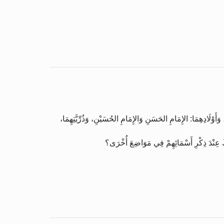
وَأَوْلَادِهِمَا: الإِمَامِ الحَسَنِ وَالإِمَامِ الحُسَيْنِ، وَذُرِّيَّتِهِمَا،
َلِكَ عِنْدَ ذِكْرِ أَسْمَائِهِمْ فِي مَوَاضِعَ أُخْرَى؟