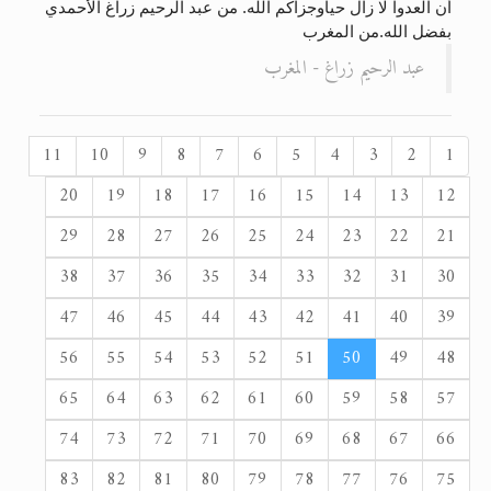
أن العدوا لا زال حياوجزاكم الله. من عبد الرحيم زراغ الأحمدي
بفضل الله.من المغرب
عبد الرحيم زراغ - المغرب
11
10
9
8
7
6
5
4
3
2
1
20
19
18
17
16
15
14
13
12
29
28
27
26
25
24
23
22
21
38
37
36
35
34
33
32
31
30
47
46
45
44
43
42
41
40
39
56
55
54
53
52
51
50
49
48
65
64
63
62
61
60
59
58
57
74
73
72
71
70
69
68
67
66
83
82
81
80
79
78
77
76
75