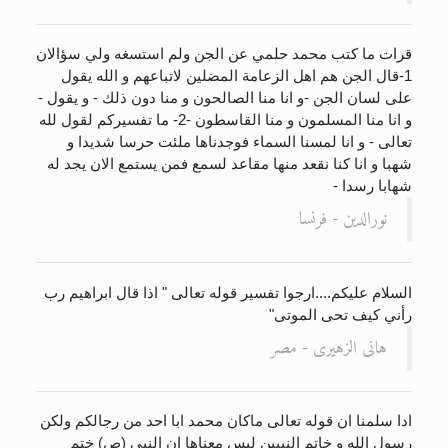
قرات ما كتب محمد حلمي عن الجن ولم استسغه ولي سؤالان
1-قال الجن هم اهل الزعامة المضلين لاتباعهم و الله يقول
على لسان الجن -و انا منا الصالحون و منا دون ذلك - و يقول -
و انا منا المسلمون و منا القاسطون -2- ما تفسيركم لقول لله
تعالى - و انا لمسنا السماء فوجدناها ملئت حرسا شديدا و
شهبا و انا كنا نقعد منها مقاعد لسمع فمن يستمع الان يجد له
شهابا رسدا -
نورالدين - فرنسا
السلام عليكم....ارجوا تفسير قوله تعالى " اذا قال ابراهيم رب
رأني كيف تحى الموتى"
هانى الزهيرى - مصر
ادا سلمنا ان قوله تعالى ماكان محمد ابا احد من رجالكم ولكن
رسول الله و خاتم النبيين ليس معناها ان النبي (ص) ختم