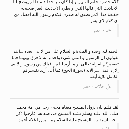
كلام حضرة خاتم النبيين و إذا كان نبيا حقا فلماذا لم يوضح لنا
الاحاديث التي قالها النبي و يطرد الاحاديث الغير صحيحة
حقيقة هذا الامر يضيق له صدري فكلام رسول الله افضل من
اي كلام لأي بشر
محمد - مصر
الحمد لله وحده و الصلاة و السلام على من لا نبى بعده....انتم
تقولون ان الرسول و النبى شىء واحد و انه لا فرق بينهما فما
تفسيركم لقوله تعالى (و ما أرسلنا من قبلك من رسول و لانبى
إلا إذا تمنى....)الايه (سورة الحج) كما أنى أريد تفسيركم
الكامل للاية أيضا
على جلال - مصر
لقد قلتم بان نزول المسيح معناه مجيئ رجل من امة محمد
صلى الله عليه وسلم يشبه المسيح فى صفاته...فارجوا ذكر
اوجه الشبه بين المسيح عليه السلام وبين ميرزا غلام أحمد