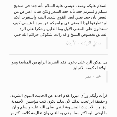
السلام عليكم،وصف عيسى عليه السلام بأنه جعد في صحيح
مسلم و فسرتم جعد بأنه جعد الشعر ولكن هناك اعتراض من
البعض بأن جعد تعني أيضا القوي شديد البنيه وأستغرب أنكم
لم تتطرقوا لهذا المعنى في برامجكم عن سيدنا عيسى،كيف
تستدلون على المعنى الأول وما الدليل،وشكرا على الرد
السابق بخصوص النسخ و قد زالت شكوكي جزاكم الله خير.
د.علي الزيادنه - الأردن
هل يمكن الرد على دعوى فقد الشرط الرابع من المبايعة وهو
الولاء لحكومة الانجليز ....
محمد - مصر
قرأت رأيكم ورأي ميرزا غلام احمد عن الحديث النبوي الشريف
و حقيقة انزعجت لذلك لأن بذلك تكون كتب مؤسس الأحمدية
ادق من الاحاديث المنسوبة للنبي صلى الله عليه و سلم و ان
ما اوحي اليه اكثر مما اوحي به للنبي وان تعاليمه كلامه اكثرمن