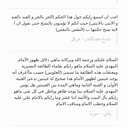
احب ان اسمع رايكم حول هذا الحكم (الحر بالحر و العبد بالعبد
و الانثى بالاننثى) حيث انكم لا تؤمنون بالنسخ حتى نقول ان ا
لاية نسخ حكمها ب (النفس بالنفس)
ت.ع.عبدالقادر - عراق
السلام عليكم ورحمة الله وبركاته ماهي دلائل ظهور الأمام
المهدي عليه السلام ماهو رايكم بعلماء الطائفة النصيرية
ومعتقات هذه الطائفة ما تسمى (العلويين) حسب ماأعرف أنه
يوجد غيبتين لظهور الأمام هذا صحيح له غيبتين تدعى الغيبة
الأولى و الغيبة الثانية وماهي المدة بين الغيبتين هل يؤمن
المهدي عليه السلام بما يوجد ظاهر وباطن في كل شي ماهو
رايكم بآل البيت والأئمة اثنا عشر وما رايكم بالامام علي عليه
السلام وخطب الامام ومناقب الامام
يامن - سوريا