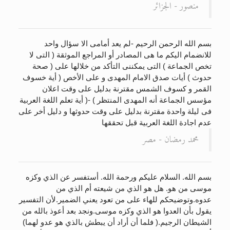
منصور - الجزائر
بسم الله الرحمن الرحيم -لم يعد أمامى الا سؤال واحد
للانضمام اليكم ما هى المصادر أو المراجع الموثقة ( التى لا
تخص الجماعة ) التى يمكننى التأكد من خلالها على ( صحة
حدوث ) أيات صدق الامام المهدى و على الأخص ( أية خسوف
القمر و كسوف الشمس مقترنة بدليل على وقت اعلان
مؤسس الجماعة أنه المهدى المنتظر ) -( أية تعلم اللغة العربية
فى ليلة واحدة مقترنة بدليل على وقت حدوثها و دليل أخر على
عدم اجادة اللغة العربية قبل تحققها
محمد رمضان - مصر
بسم الله. السلام عليكم ورحمة الله. أستفسر عن الذي وكزه
موسى من هو. هل هو الذي من شيعته أم الذي من
عدوه.وتوضيحكم للهاء على من تعود يعني الضمير.لأن التفسير
يقول بأن العدوا هو الذي وكزه موسى.ونجد بعد أعوذ بالله من
الشيطان الرجيم.( فلما أن أراد أن يبطش بالذي هو عدو لهما)