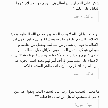
الحجّ.. دلالات، حِكم، وأهداف >> المزيد
شكرا على الرد اريد ان اسأل هل الرجم من الاسلام ؟ وما
الدليل على ذلك ؟
عاكف - مصر
" و لا تعتدوا ان الله لا يحب المعتدين" صدق الله العظيم وتحية
الاسلام : السلام عليكم وقد سمعتك اخ هانى طاهر تقول ان
الاسلام يدعونا ان نسالم من يسالمنا ونقاتل من يعادينا و
سؤالى هو كيف دخل المسلمون الاوائل دول مسالمة لم
تعتدى عليهم و كذلك كانوا يأخذوا منهم جزية فهنا مشكلتان 1-
الاعتداء على مسالمين 2-أخذ أموالهم تحت اسم الجزية هل
امر الله بهذا انتظر ردك أخ هانى طاهر السلام عليكم
عاكف - مصر
ما معنى الحديث ينزل ربنا الى السماء الدينا ويقول هل من
داعي فاستجيب له هل من سائل فاعطيه ؟؟
اسية - سورية