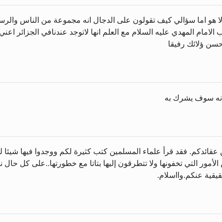
مه الا هو اما سؤالي كيف تقولون على الدجال انه مجموعة من الناس وال
الامام المهدي عليه السلام مع العلم انها لاتوجد عندنافي الجزائر ا
حسن ؤلائك رفيقا
 انه سوف يشرك به
ن عقائدكم. فقد قرأ علماء المسلمين كتب كثيرة لكم ووجدوا فيها شيئا ل
الأمور التي تخفونها ولا تتطرقون إليها بتاتا مع خطورتها..على كل حال 
يقية عنكم.وااسلام.