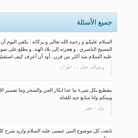
إعلان هامّ بخصوص الرسائل المرسلة
جميع الأسئلة
للانتقال إلى كافة الردود على الق
اقرأ هذا الكتاب وتعرّف على حقيقة 
عرض مصوَّر لأقوال المستشرقين في 
المسيح الناصري , و هجرته إلى بلاد الهند .و يطلع على صور 
عليه السلام منذ أكثر من قرن . أود أن أعرف كيف استقبل ا
الحجّ.. دلالات، حِكم، وأهداف >> الم
بوضياف جمال . - الجزائر.
مقطنع بكل شىء ما عدا انكار الجن والسحر وما تفسير الاي
وبينكم وانا متابع جيد للقناه
وليد - مصر
تابعت كل موضوع النبي عيسى عليه السلام واريد شرح كلم