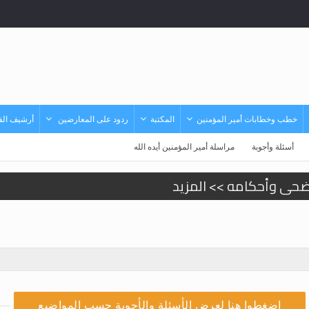
خطب وخطابات أمير المؤمنين
المكتبة
ردود على المعارضين
أرشيف الفي
أسئلة وأجوبة
مراسلة أمير المؤمنين أيده الله
أضحى وأحكامه >> المزيد
أضحى وأحكامه >> المزيد
زيد
يد
يد
اضغطوا هنا لعرض الأسئلة والأجوبة حسب المواضيع