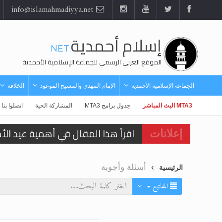
info@islamahmadiyya.net
إسلام أحمدية
.NET
الموقع العربي الرسمي للجماعة الإسلامية الأحمدية
الجماعة الإسلامية الأحمدية
الإمام المهدي والمسيح الموعود
الخلافة
MTA3 البث المباشر
جدول برامج MTA3
المشاركة الحية
اتصلوا بنا
اقرأ هذا المقال في أهمية عيد ال
إعلانات
اقرأ هذا المقال في أهمية عيد ال
أسئلة وأجوبة
الرئيسية
الحجّ.. دلالات، حِكم، وأهداف >> الم
المفاتيح
تعميم هامّ لأفراد الجماعة >> المز
تعميم هامّ لأفراد الجماعة >> المز