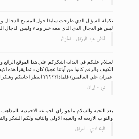
تكملة للسؤال الدي طرحت سابقا حول المسيح الدجا ل ونع
ليس هو الدجال الدي الدي معه خبز وماء وليس الدجال الدي م
قماش عبد الرزاق - الجزائر
لسلام عليكم في البدايه اشكركم علي هذا الموقع الرائع وا
الكهف والرقم كانوا من آياتنا عجبا) كان دائما يقرأ هذه ال
عمران علي العالمين) فلماذا؟؟؟؟؟ انتظر اجابتكم وشكرا
نور - ايران
بعد التحيه والسلام ما هو راي الجماعه الاحمديه بالمذاهب 
والنواب الاربعه له والغيبه الاولى والثانيه ولكم الشكر والت
البغدادي - لعراق