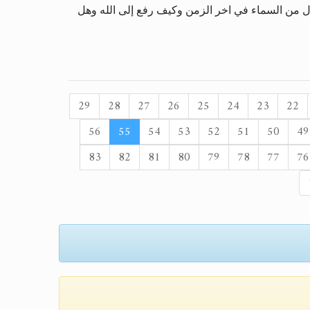
 من السماء في اخر الزمن وكيف رفع إلى الله وهل
29
28
27
26
25
24
23
22
56
55
54
53
52
51
50
49
83
82
81
80
79
78
77
76