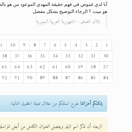
أنا لدي غموض في فهم حقيقة المهدي الموعود من هو بال
هو ميت ؟ الرجاء التوضيح بشكل مفصل
بلال الصغير - الجمهورية العربية السورية
1
10
9
8
7
6
5
4
3
2
1
38
37
36
35
34
33
32
31
30
65
64
63
62
61
60
59
58
57
92
91
90
89
88
87
86
85
84