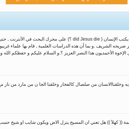
 إلى حضرة امير المؤمنين أيده الله والمكتب العربي >> ا
مص زكريا يطرس وأعداء الإسلام اضغط هنا >> المزيد
الإسراء والمعراج >> المزيد
السلام عليكم و رحمة الله تعالى و بركاته . يكفي اليوم أن يكتب الإنسان ( ie
خاتم النبيين صلى الله عليه وسلم >> المزيد
ضريحه الشريف .و بما أن هذه الدراسات العلمية , قام بها علماء غربيون ,
لإخوة الأحمديون هذا النصر العزيز ؟.و السلام عليكم و حفظكم الله و 
زيد
ه وخلقناالانسان من صلصال كالفخار وخلقنا الجا ن من مارد من نار مع 
ة (( كهلآ )) هل تعني ان المسيح ينزل الاض ويكون شايب او شيخ حسب