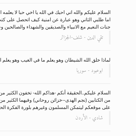
السلام عليكم والله اني احبك في الله يا اخي حبا لا يعل
اما طلبي الثاني وهو عبارة عن امنية كيف اتحصل على كتب 
جنات النعيم مع الانبياء والصديقين والشهداء والصالحين و
تقي الدين - شلف-الجزائر
لماذا خلق الله الشيطان وهو يعلم ما في الغيب وهو يعلم
ابوعبود - سوريا
السلام عليكم..الحقيقة أنكم -هداكم الله- تخفون الكثير م
من الكتابين (نجم الهدى--خزائن روحاني) وفيهما الكثير من 
على موقعكم ليتمكن المسلمون وغيرهم بلورة الفكرة الحق
شادي - الأردن