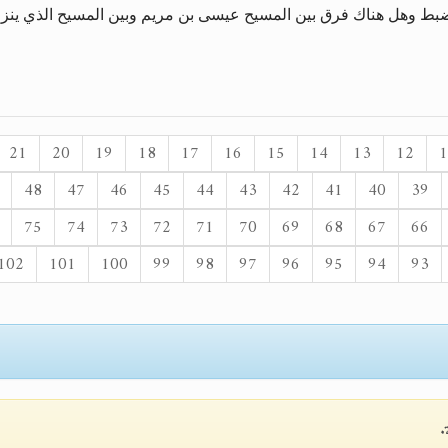
ضبط وهل هناك فرق بين المسيح عيسى بن مريم وبين المسيح الذي ينزل
21
20
19
18
17
16
15
14
13
12
1
48
47
46
45
44
43
42
41
40
39
75
74
73
72
71
70
69
68
67
66
102
101
100
99
98
97
96
95
94
93