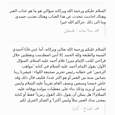
السلام عليكم ورحمة الله وبركاته سؤالي هو ما هو عذاب القبر
وهناك احاديث تتحدث عن هذا العذاب وهناك تعذيب جسدي
وما الى ذلك .جزاكم الله خيرا
محمد صلاحات - فلسطين
السلام عليكم ورحمة الله تعالى وبركاته. أما عني فأنا أحمدي
السمة والطبعة ولله الحمد. إلا أنني اصطدمت ونقطتين خلال
قراءتي لكتب الإمام ميرزا غلام أحمد عليه السلام. السؤال
الأول: يقول الإمام أحمد عليه السلام في كتابه "مواهب
الرحمن" في خطابه رئيس تحرير صحيفة اللواء : فبشرنا ربنا
بثمانين سنة من العمر أو هو اكثر عددا، فكيف قال ذلك وقد
عاش خمسا وسبعين ونصف العام تقريباً عليه السلام وليس
ثمانين أو يزيد وذلك بناء على معطيات مولده ووفاته عليه
السلام؟! هل يمكن أن يقول ذلك القول رمزيا ً فقط أو كناية
بمعنى مداد العمر مثلاً وليس أكثر؟ و الشكر الجزيل لكم
محمد الصالح - ألمانيا