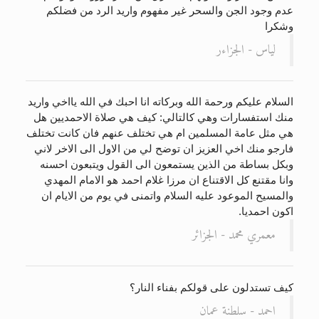
عدم وجود الجن والسحر غير مفهوم واريد الرد من فضلكم
وشكرا
لياس - الجزاءر
السلام عليكم ورحمة الله وبركاته انا احبك في الله يااخي واريد
منك استفسارات وهي كالتالي: كيف هي صلاة الاحمديين هل
هي مثل عامة المسلمين ام هي تختلف عنهم فان كانت تختلف
فارجو منك اخي العزيز ان توضح لي من الاول الى الاخر لاني
وبكل بساطة من الذين يستمعون الى القول ويتبعون احسنه
وانا مقتنع كل الاقتناع ان مرزا غلام احمد هو الامام المهدي
والمسيح الموعود عليه السلام واتمنى في يوم من الايام ان
اكون احمديا.
معمري محمد - الجزائر
كيف تستدلون على قولكم بفناء النار؟
احمد - سلطنة عمان