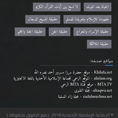
الحياة بعد الموت
لا نسخ بين آيات القرآن الكريم
مفهومنا للإسلام وتعريفنا للمسلم
حقيقة المسيح الدجال
حقيقة الإسراء والمعراج
حقيقة الجن
حقيقة الجنة والجحيم
حقيقة الملائكة
مواقع صديقة:
Khilafa.net - موقع حضرة مرزا مسرور أحمد نصره الله
alislam.org - الموقع الرسمي للجماعة الإسلامية الأحمدية باللغة الانجليزية
MTA.TV - موقع قناة MTA الرسمي
altaqwa.net- مجلة التقوى
zadulmuslima.net - مجلة زاد المسلمة
© الجماعة الإسلامية الأحمدية 2018. جميع الحقوق محفوظة. |