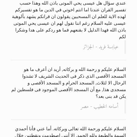
عندي سؤال هل عيسى يحي الموتى باذن الله وهذا حسب
تفسير القران عندنا اما انتم اخوتي في الدين ما هو تفسيركم
لهده الاية للعلم ان المسحيين يقولون ان قرانكم يشهد بألوهية
عيسى عليه السلام رغم اننا نقول لهم ان عيسى يحي الموتى
باذن الله فهدا الدليل لا بقنعهم فما هو ردكم على هدا وشكرا
لكم
عبابسة فريد - الجزائر
السلام عليكم و رحمة الله و بركاته, أريد ان أعرف ما هو
المسجد الأقصى الذى ذكر فى الحديث الشريف لا تشدوا
الرحال الا لثلاث, المسجد الحرام و المسجد الأقصى و
مسجدى هذا, مع أن المسجد الأقصى الموجود فى فلسطين لم
يكن قد بنى بعد؟
أسامه الخطيب - مصر
السلام عليكم ورحمة الله تعالى وبركاته. أما عني فأنا أحمدي
السمة والطبعة ولله الحمد. إلا أنني اصطدمت ونقطتين خلال