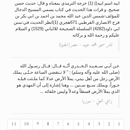
ابيه اسم ابيه)) (1) خرجه الترمذي بمعناه و قال: حديث حسن
صحيح. و قرات هذا الحديث في كتاب يسمي المسيح الدجال
للمؤلف:شمس الدين عبد الله محمد بن احمد بن ابي بكر بن
فرج الانصاري القرطبي 671هجري (1)انظر الحديث في:سنن
ابي داود(4282) السلسلة الصحيحة للالباني (1529) و السلام
عليكم و رحمة الله و بركاته
تامر سمير محمد عبيد - مصر/الجيزة
عـن أبـي ســعـيـد الـخــدري أنّــه قــال: قــال رسـول الله
(صلى الله عليه وآله وسلم) : " لا تـنقضي الساعة حـتّـى يملك
الأرض رجل من أهل بيتي، يملأ الأرض عدلا كما ملـئت قبلـه
جـوراً، ويملك سـبع سـنين ... وهنا إشارة إلى أن المهدي هو
الذي يملأ الأرض قسطاً وعدلاً وليس خلفائه ...
رامي العلي - سوريا
11
10
9
8
7
6
5
4
3
2
1