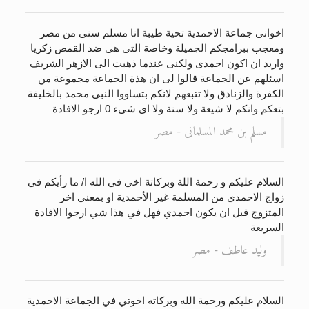
اخوانى جماعة الاحمدية تحية طيبة انا مسلم سنى من مصر
ومعجب ببرامجكم الجميلة وخاصة التى هى ضد القمص زكريا
واريد ان اكون احمدى ولكنى عندما ذهبت الى الازهر الشريف
اسئلهم عن الجماعة قالوا لى ان هذة الجماعة مجموعة من
الكفرة والزنادق ولا تتبعهم لانكم بتساووا النبى محمد بالخليفة
بتعكم وانكم لا شيعة ولا سنة ولا اى شىء 0 ارجو الافادة
مسلم بن محمد المسلمانى - مصر
السلام عليكم و رحمة اللة وبركاتة اخي في الله ا/ ما رأيكم في
زواج الاحمدي من المسلمة غير الأحمدية او بمعني اخر
المتزوج قبل ان يكون احمدي فهل في هذا شي ارجوا الافادة
السريعة
وليد عاطف - مصر
السلام عليكم ورحمة الله وبركاته اخوتي في الجماعة الاحمدية