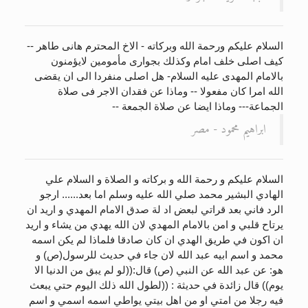
السلام عليكم ورحمة الله وبركاته - الاخ المحترم هانى طاهر --
كيف اصلى خلف امام وكذلك بجوارى مأمومين لايؤمنون
بالامام المهدى عليه السلام- هل اصلى منفردا الى ان يقضى
الله امرا كان مفعولا -- وماذا عن فقدان الاجر فى صلاة
الجماعة--- وماذا ايضا عن صلاة الجمعة --
ابراهيم محمود - مصر
السلام عليكم و رحمة الله و بركاته و الصلاة و السلام علي
الهادي البشير محمد صلي الله عليه وسلم اما بعد...... ارجو
الرد فاني بعد قراتي لبعض اد لة صدق الامام المهدي و اريد ان
يرتاح قلبي و امن بالامام المهدي لان الله يهدي من يشاء و اريد
ان اكون في طريق الهدي ان كان صادقا فلماذا لم يكن اسمه
محمد و اسم ابيه عبد الله لان جاء في حديث للرسول(ص) و
هو: عن عبد الله عن النبي (ص) قال:((لو لم يبق من الدنيا الا
يوم)) قال زائدة في حديثة : ((لطول الله ذلك اليوم حتي يبعث
فيه رجلا من امتي او من اهل بيتي يواطي اسمه اسمي و اسم