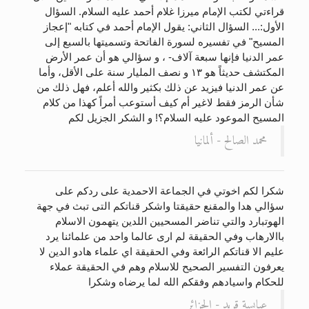
قراءتي لكتب الإمام ميرزا غلام أحمد عليه السلام. السؤال
الأول:... السؤال الثاني: يقول الإمام أحمد في كتابه "إعجاز
المسيح" في تفسيره لسورة الفاتحة وتسميتها بالسبع إلى
عمر الدنيا فإنها سبعة آلاف- ، و سؤالي هو أن عمر الأرض
المكتشف حديثاً هو ١٣ و نصف المليار سنة على الأقل، وأما
عن عمر الدنيا فيزيد عن ذلك بكثير والله أعلم، فهل ذلك من
شأن الرمز فقط لاغير أم كيف أستوعب أمراً كهذا من كلام
المسيح الموعود عليه السلام؟! و الشكر الجزيل لكم
محمد الصالح - ألمانيا
شكرا لكم اخوتي في الجماعة الاحمدية على ردكم على
سؤالي هدا والمقنع حقيقتا واشكر قناتكم التى تبث في جهة
الهوتبارد والتي تناضر المسحيين اللدين يتهمون الاسلام
باالارهاب وفي الحقيقة لم ارى عالما واحد من علمائنا يرد
عليم الا قناتكم الرائعة وفي الحقيقة اي علماء هادو الدين لا
يعرفون التفسير الصحيح للاسلام وهم في الحقيقة عملاء
للحكام واسيادهم وفقكم الله لما يرضاه وشكرا
عبابسة قريد - الجزائر