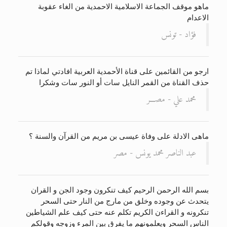
ماهو موقف الجماعة الاسلامية الاحمدية من الغاء عقوبة
الحجّ.. دلالات، حِكم، وأهداف >> المزيد
الاعدام
فؤاد - تونس
ارجو من القائمين على قناة الأحمدية العربية افادتي لماذا تم
حذف القناة من القمر النايل سات أو النور سات وشكرا
محمد علي - مصـــر
ماهى الادلة على وفاة عيسى بن مريم من القرآن والسنة ؟
عبد الناصر محمد يونس - مصر
بسم الله الرحمن الرحيم كيف تنكرون وجود الجن و القران
يتحدث عن وجوده وخلق من مارج من النار حتى السحر
تنكرونه و القراءن الكريم تكلم عنه حتى كيف علم الشياطين
الناس السحر ويعلمونهم ما يفرق بين المرء وزوجه وقولكم