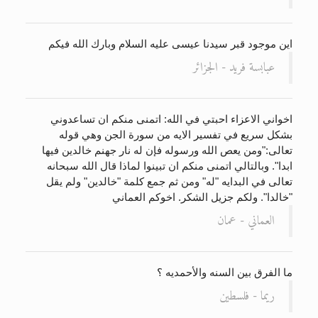
اين موجود قبر سيدنا عيسى عليه السلام وبارك الله فيكم
عبابسة فريد - الجزائر
اخواني الاعزاء احبتي في الله: اتمنى منكم ان تساعدوني
بشكل سريع في تفسير الايه من سورة الجن وهي قوله
تعالى:"ومن يعص الله ورسوله فإن له نار جهنم خالدين فيها
ابدا". وبالتالي اتمنى منكم ان تبينوا لماذا قال الله سبحانه
تعالى في البدايه "له" ومن ثم جمع كلمة "خالدين" ولم يقل
"خالدا". ولكم جزيل الشكر. اخوكم العماني
العماني - عمان
ما الفرق بين السنه والأحمديه ؟
ريما - فلسطين