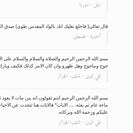
نبيل - سوريا
قال تعالى( فاخلع نعليك انك بالواد المقدس طوى) صدق الل
أحمدية - فلسطين
بسم الله الرحمن الرحيم والصلاة والسلام والسلام على ال
جوج وماجوج وهل ظهرو وان كان الامر كدلك فكيف وبارك ا
تقي الدين - شلف- الجزائر
بسم الله الرحمن الرحيم انتم تقولون انه من مات لا يعود 
ماءة عام ثم بعثه ..... الايات* فالايات هنا تتحدث عن الاح
عليكم ورحمة الله وبركاته
تقي الدين - شلف-الجزائر