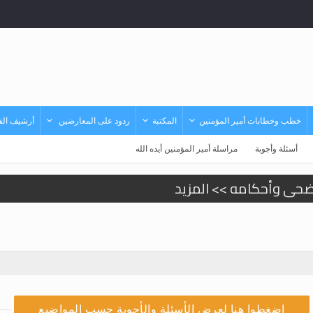
خطب وخطابات أمير المؤمنين
المكتبة
ردود على المعارضين
أرشيف الفي
أسئلة وأجوبة
مراسلة أمير المؤمنين أيده الله
أضحى وأحكامه >> المزيد
أضحى وأحكامه >> المزيد
زيد
يد
يد
اضغطوا هنا لعرض الأسئلة والأجوبة حسب المواضيع