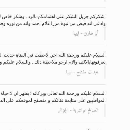
اشكركم جزيل الشكر على اهتمامكم بالرد . وشكر خاص للمفكر
وادعى انه فيض من نبوة مرزا غلام احمد وانه من نوره وفض
أبو طارق - ليبيا
السلام عليكم ورحمة الله اخي لاحظت في القناة حديث ال
يعرفونهابالالف والام ارجو ملاحظة ذلك . والسلام عليكم و
عبدالله مفتاح - ليبيا
السلام عليكم ورحمة الله تعالى وبركاته : يظهر ان لا حيا
المواظبين على متابعة قناتكم و متصفح لموقعكم على الدو
الصالح عواشرية - الجزائر