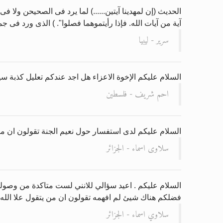
الحديث (إن لمهدينا آيتين......) لما يرد فى الصحيحن ولا
آية من آيات الله. فإذا رأيتموهما فصلوا". ) الذى ورد فى ج
سرير - ليبيا
السلام عليكم الإخوة الاعزاء هل اجد عندكم تعليل كذبة سي
احم شريف - فلسطين
السلام عليكم لدى استفسار حول نعيم الجنة تقولون ان متا
سلاوى اسماء - الجزائر
السلام عليكم . اعيد سؤالي للانني لست متاكدة من وصوله . ا
فضلكم هناك شيئ لم افهمه تقولون ان من يتقول علا الله لا
سلاوي اسماء - الجزائر