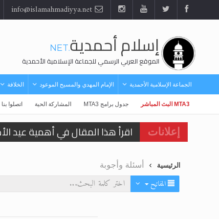
info@islamahmadiyya.net
إسلام أحمدية
.NET
الموقع العربي الرسمي للجماعة الإسلامية الأحمدية
الجماعة الإسلامية الأحمدية
الإمام المهدي والمسيح الموعود
الخلافة
MTA3 البث المباشر
جدول برامج MTA3
المشاركة الحية
اتصلوا بنا
اقرأ هذا المقال في أهمية عيد ال
إعلانات
اقرأ هذا المقال في أهمية عيد ال
أسئلة وأجوبة
الرئيسية
الحجّ.. دلالات، حِكم، وأهداف >> الم
المفاتيح
تعميم هامّ لأفراد الجماعة >> المز
تعميم هامّ لأفراد الجماعة >> المز