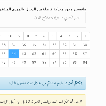
ماتفسير وجود معركة فاصلة بين الدجال والمهدي المنتظر و
عامر القيسي - العراق-صلاح الدين
1
10
9
8
7
6
5
4
3
2
1
38
37
36
35
34
33
32
31
30
65
64
63
62
61
60
59
58
57
92
91
90
89
88
87
86
85
84