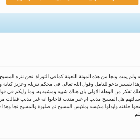
 إلى حضرة امير المؤمنين أيده الله والمكتب العربي >> ا
مص زكريا يطرس وأعداء الإسلام اضغط هنا >> المزيد
الإسراء والمعراج >> المزيد
خاتم النبيين صلى الله عليه وسلم >> المزيد
زيد
يمت ونجا من هذه الموتة اللعينة كمافى التوراة. نحن ننزه المسيح عل
 تفسير يدعو للتامل وقول الله تعالى فى محكم تنزيله وعزيز كتابة وما
جعلك تفكر من الوهلة الاولى بان هناك شبيه ومشبه به. وما رايكم فى 
سالتهم هل المسيح مذنب ام غير مذنب فاجابوا انه غير مذنب فقالت م
وا خلقته وابدلوا ملابسه بملابس المسيح ثم صلبوة والمسيح نجا وهذا 
لم