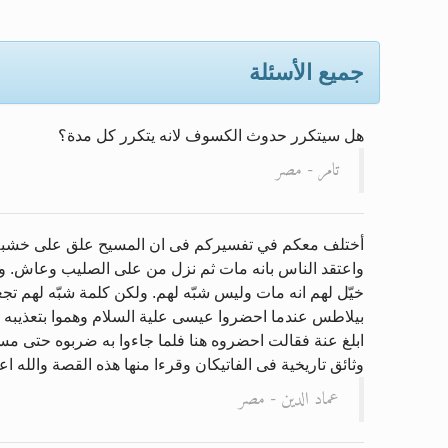
إعلان هامّ بخصوص الرسائل المرسلة
جميع الأسئلة
للانتقال إلى كافة الردود على الق
اقرأ هذا الكتاب وتعرّف على حقيقة 
هل سيتكرر حدوث الكسوف لانه يتكرر كل مدة؟
عرض مصوَّر لأقوال المستشرقين في 
تامر - مصر
الحجّ.. دلالات، حِكم، وأهداف >> الم
أختلف معكم في تفسيركم فى ان المسيح علق على خشبه ولم 
واعتقد الناس بانه مات ثم نزل من على الصليب وعاش. وهذا
خيّل لهم انه مات وليس شبّه لهم. ولكن كلمة شبّه لهم ت
بيلاطس عندما احضروا عيسى علية السلام وهموا بتعذيبه 
ابلغ عنة فقالت احضروه هنا فلما جاءوا به ضربوه حتى مسح
وثائق تاريخية فى الفاتيكان وقرءا منها هذه القصة والله اع
عماد الدين - مصر