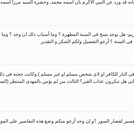
نه قد ورد عن النبي الاكرم بأن أسمه محمد, وحضرة السيد مرزا اسمه أحم
كريم- هل يوجد نسخ فى السنة المطهرة ؟ وما أسباب ذلك ان وجد ؟ وما 
ى السنة ؟ أرجو التفصيل ولكم الشكر و التقدير
ى النار للكافر او لاى شخص مسلم او غير مسلم ) وكانت حجتة فى ذلك 
ى هل تنكرون عذاب القبر؟ الثالث من لم يؤمن بالمهدى المنتظر (السيد 
 تفسير لقصار السور ؟و إن وجد أرجو منكم وضع هذه التفاسير على المو