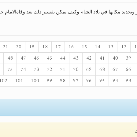
تحديد مكانها في بلاد الشام وكيف يمكن تفسير ذلك بعد وفاةالامام جزا
21
20
19
18
17
16
15
14
13
12
1
48
47
46
45
44
43
42
41
40
39
75
74
73
72
71
70
69
68
67
66
102
101
100
99
98
97
96
95
94
93