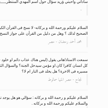
ساداتي وأحبتي ؤريد سؤال حول اسم المهدي المنتظر,,,,,,بأ
-
السلام عليكم ورحمة الله و بركاته- لا نسخ فى القرأن ال
الصحيح لذلك ؟ وهل من دليل من القرأن على جواز النسخ ف
محمد أحمد رمضان - مصر
سمعت الاستاذ/هانى يقول (ليس هناك عذاب دائم او خلود ف
كل انسان كافرا كان او مؤمن سيدخل الجنة؟ والسؤال الثان
مسيره فى الاخرة؟ هل يخلد فى النار ام لا؟
نجاح - مصر المنيا سمالوط
السلام عليكم و رحمة الله و بركاته : سؤالي هو هل يوجد
والسلام عليكم ورحمة الله و بركاته .