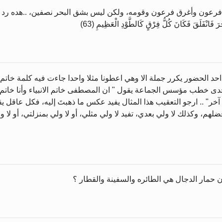
 فرعون وأغرق فرعون وقومه، ولكن ليس بشق البحر نصفين، ..هده رد ع
ْفَلَقَ فَكَانَ كُلُّ فِرْقٍ كَالطَّوْدِ الْعَظِيمِ (63)
حد الحضور يكرر جملة الا وهي اعطونا مثلا واحدا جاءت فيه كلمة خاتم 
ى خطب مؤسس الجماعة يقول " ان المصطفى خاتم الانبياء وأنا خاتم الا
خر" .. ارجو التعقيب هذا المثال يفيد عكس ما ذهبتَ إليه، فكل عاقل يقو
أفضلهم، وكذلك لا ولي بعدي، تفيد لا ولي مثلي، أو لا ولي بمنزلتي، أو لا و
ن حمار الدجال هي الطائره والسفينة والقطار ؟