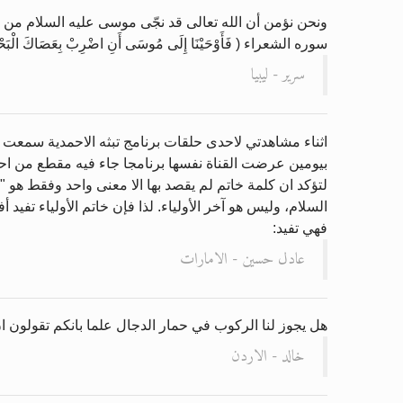
ونحن نؤمن أن الله تعالى قد نجّى موسى عليه السلام من
سوره الشعراء ( فَأَوْحَيْنَا إِلَى مُوسَى أَنِ اضْرِبْ بِعَصَاكَ الْبَحْرَ فَان
سرير - ليبيا
اثناء مشاهدتي لاحدى حلقات برنامج تبثه الاحمدية سمعت ا
بيومين عرضت القناة نفسها برنامجا جاء فيه مقطع من احد
لتؤكد ان كلمة خاتم لم يقصد بها الا معنى واحد وفقط هو " آ
السلام، وليس هو آخر الأولياء. لذا فإن خاتم الأولياء تفيد 
فهي تفيد:
عادل حسين - الامارات
هل يجوز لنا الركوب في حمار الدجال علما بانكم تقولون ا
خالد - الاردن