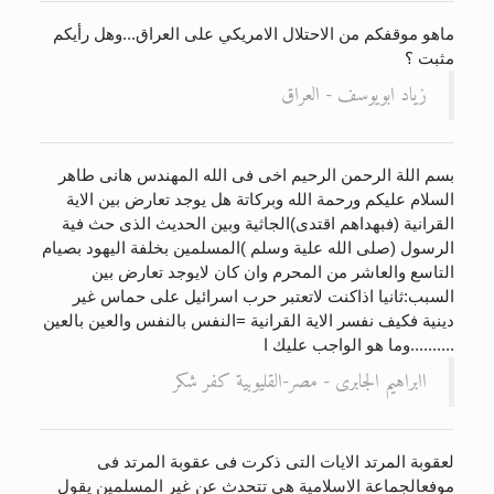
ماهو موقفكم من الاحتلال الامريكي على العراق...وهل رأيكم
مثبت ؟
زياد ابويوسف - العراق
بسم اللة الرحمن الرحيم اخى فى الله المهندس هانى طاهر
السلام عليكم ورحمة الله وبركاتة هل يوجد تعارض بين الاية
القرانية (فبهداهم اقتدى)الجاثية وبين الحديث الذى حث فية
الرسول (صلى الله علية وسلم )المسلمين بخلفة اليهود بصيام
التاسع والعاشر من المحرم وان كان لايوجد تعارض بين
السبب:ثانيا اذاكنت لاتعتبر حرب اسرائيل على حماس غير
دينية فكيف نفسر الاية القرانية =النفس بالنفس والعين بالعين
..........وما هو الواجب عليك ا
اابراهيم الجابرى - مصر-القليوبية كفر شكر
لعقوبة المرتد الايات التى ذكرت فى عقوبة المرتد فى
موفعالجماعة الاسلامية هى تتحدث عن غير المسلمين يقول