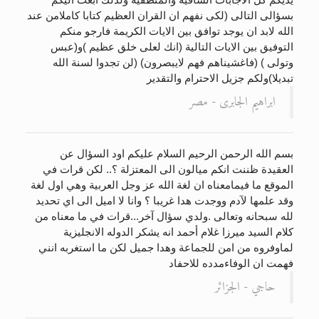
بسؤالى التالى (لكى نفهم ان القران العظيم كتابا كاملامن عند
الله لابد ان يوجد توافق بين الايات الكريمة فارجو منكم
التوفيق بين الايات التالية (انك لعلى خلق عظيم )و(عبس
وتولى ) (فاغشيناهم فهم لايبصرون) (لن تجدوا لسنة الله
تبديلا)ولكم جزيل الاحترام والتقدير
ابراهيم الجابرى - مصر
بسم الله الرحمن الرحيم السلام عليكم اود السؤال عن
العقيدة ظننت انكم ميالون الى المعتزلة ؟.. لكن قرات في
الموقع ما فيمامعناه ان لغة الله عز وجل العربية وهي اول لغة
وقد علمها لآدم ووجدت هدا غريبا ؟ وانا لا اميل الى اي تحديد
لله سبحانه وتعالى .ولدي سؤال آخر...قرات في ما معناه من
كلام السيد ميرزا غلام أحمد انه يشكر الدوله الانجليزية
لماوفروه من امن للجماعة وهدا جميل لكن ما استغربه انني
فهمت ان الوفاءمدده للاحفاد
حاجي - الجزائر