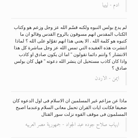
ادم - ليبيا
لم يدع بولس النبوه ولكنه قسّم الله عز وجل وزعم هو وكتاب
الكتاب المقدس انهم مسوقون بالروح القدس وقالو ان ما
كتبوه هو كلمة الله . الا يعني هذا انهم تقوّلو على الله ؟ لماذا
انتشرت هذه العقيده التي تمس الله عز وجل مباشرة كل هذا
الانتشار ؟ وانتم دائما تقولون " اما ان يكون صادق او كاذب
واذا كان كاذب مستحيل ان ينشر الله دعوته " فهل كان بولس
صادق ؟
ايمن - الاردن
ماذا عن مزاعم غير المسلمين ان الاسلام فى اول الدعوه كان
ضعيفا فكانت ايات القران تحمل معانى السلام وعندما اصبح
المسلمون فى موقف القوه نزلت سور القتال
ايهاب صلاح جوده عبد الجواد - جمهورية مصر العربيه