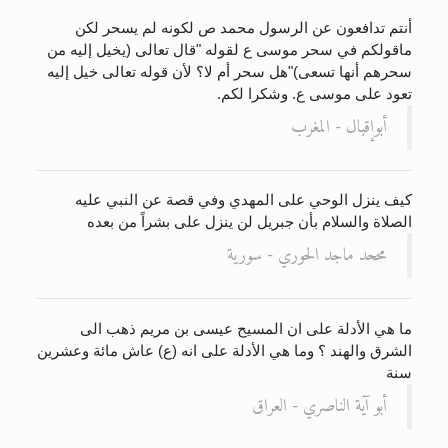
أنتم تدافعون عن الرسول محمد ص لكونه لم يسحر لكن
ماقولكم في سحر موسى ع لقوله "قال تعالى (يخيل إليه من
سحرهم أنها تسعى)"هل سحر أم لا؟ لأن قوله تعالى خيل إليه
تعود على موسى ع. وشكرا لكم.
أبوإقبال - المغرب
كيف ينزل الوحي على المهدي وفي قصة عن النبي عليه
الصلاة والسلام بأن جبريل لن ينزل على بشراً من بعده
مححد ماجد الحوري - سورية
ما هي الأدلة على ان المسيح عيسى بن مريم ذهب الى
الشرق والهند ؟ وما هي الأدلة على انه (ع) عاش مائة وعشرين
سنة
أبو آية الناصري - العراق