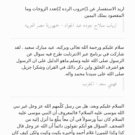
اريد الاستفسار عن 1)حروب الرده 2)تعدد الزوجات وما
المقصود بملك اليمين
ايهاب صلاح جوده عبد الجواد - جمهورية مصر العربيه
سلام عليكم ورحمة الله تعالى وبركته. عيد مبارك سعيد . لقد
شاركت في برنامج عبر الانترنايت طرح فيه سوال عن
الرسول صلى الله عليه وسلم.ماهو الدليل على ان الرسول
هو اشرف الخلق واين دكر دالك في القران وشكرا جزيل.
صلى الله على سيدنا محمد واله.
فهمي سعد - المغرب
السلام عليكم وبعد، هل من رسل كلّمهم الله عز وجل غير نبي
الله موسى عليه السلام؟ فالمعروف أن النبي موسى عليه
السلام كان نبياً ورسولاً في آن معاً يبلّغ ما أنزل إليه من
الصحف. السؤال هو أنكم تقولون دائماً أن الله عز وجل قال
كذا وكذا للميرزا غلام أحمد وأخبره بكيت وكيت ولكن كيف كان