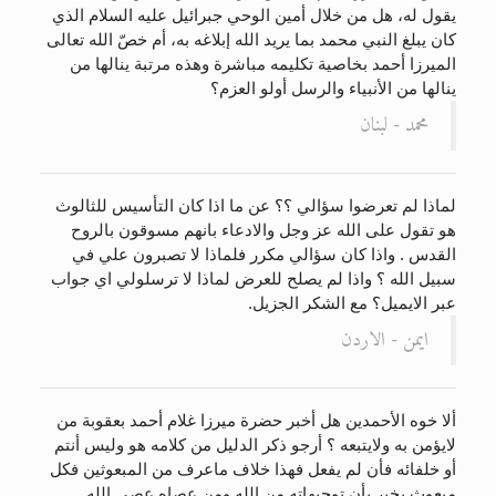
يقول له، هل من خلال أمين الوحي جبرائيل عليه السلام الذي
كان يبلغ النبي محمد بما يريد الله إبلاغه به، أم خصّ الله تعالى
الميرزا أحمد بخاصية تكليمه مباشرة وهذه مرتبة ينالها من
ينالها من الأنبياء والرسل أولو العزم؟
محمد - لبنان
لماذا لم تعرضوا سؤالي ؟؟ عن ما اذا كان التأسيس للثالوث
هو تقول على الله عز وجل والادعاء بانهم مسوقون بالروح
القدس . واذا كان سؤالي مكرر فلماذا لا تصبرون علي في
سبيل الله ؟ واذا لم يصلح للعرض لماذا لا ترسلولي اي جواب
عبر الايميل؟ مع الشكر الجزيل.
ايمن - الاردن
ألا خوه الأحمدين هل أخبر حضرة ميرزا غلام أحمد بعقوبة من
لايؤمن به ولايتبعه ؟ أرجو ذكر الدليل من كلامه هو وليس أنتم
أو خلفائه فأن لم يفعل فهذا خلاف ماعرف من المبعوثين فكل
مبعوث يخبر بأن توجيهاته من الله ومن عصاه عصى الله