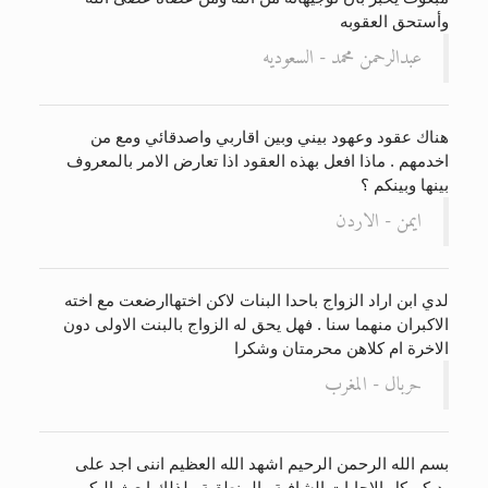
وأستحق العقوبه
عبدالرحمن محمد - السعوديه
هناك عقود وعهود بيني وبين اقاربي واصدقائي ومع من
اخدمهم . ماذا افعل بهذه العقود اذا تعارض الامر بالمعروف
بينها وبينكم ؟
ايمن - الاردن
لدي ابن اراد الزواج باحدا البنات لاكن اختهاارضعت مع اخته
الاكبران منهما سنا . فهل يحق له الزواج بالبنت الاولى دون
الاخرة ام كلاهن محرمتان وشكرا
حربال - المغرب
بسم الله الرحمن الرحيم اشهد الله العظيم اننى اجد على
يديكم كل الاجابات الشافية والمنطقية ولذلك ابعث اليكم