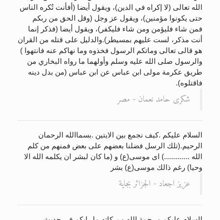
الله تعالى (لا إكراه في الدين)، ويقول أيضا (أفأنت تُكره الناس
حتى يكونوا مؤمنين)، ويقول عز وجل (وقل الحق من ربكم
فمن شاء فليؤمن ومن شاء فليكفر)، ويقول أيضا (فذكر إنما
أنت مذكر، لست عليهم بمسيطر).والدليل على قتله من القران
هو قالى تعالى وماتكم الرسول فخذوه وما نهاكم عنه فانتهوا )
والرسول صلى الله عليه وسلم وأولهما ما رواه البخاري من
طريق عكرمة مولى ابن عباس عن ابن عباس (من بدل دينه
فاقتلوه).
شكرى حامد نعمان - مصر
السلام عليكم .كيف نجمع بين الايتين .بسماالله الرحمان
الرحيم.(تلك الرسل فضلنا بعضهم على بعض فمنهم من كلم
الله .............) اى موسى(ع) و (ما كان لبشر ان يكلمه الله الا
وحيا) رغم ذالك موسى(ع) بشر
عزيز اجعاد - الجزائر بجاية
السلام عليكم و رحمة الله و بركاته.ما رايكم في حديث