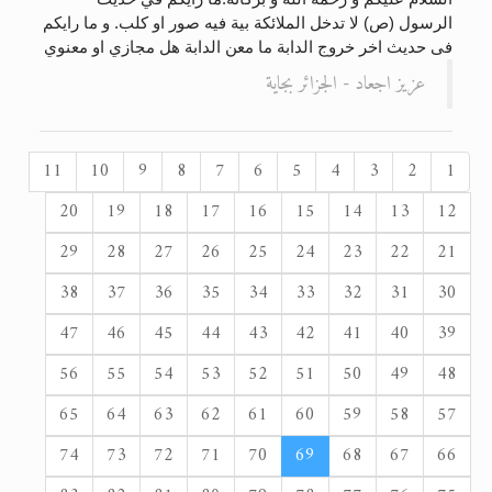
الرسول (ص) لا تدخل الملائكة بية فيه صور او كلب. و ما رايكم
فى حديث اخر خروج الدابة ما معن الدابة هل مجازي او معنوي
عزيز اجعاد - الجزائر بجاية
11
10
9
8
7
6
5
4
3
2
1
20
19
18
17
16
15
14
13
12
29
28
27
26
25
24
23
22
21
38
37
36
35
34
33
32
31
30
47
46
45
44
43
42
41
40
39
56
55
54
53
52
51
50
49
48
65
64
63
62
61
60
59
58
57
74
73
72
71
70
69
68
67
66