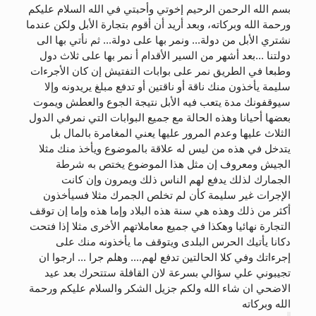
بسم الله الرحمن الرحيم إخوتي وأحبتي في الله السلام عليكم
ورحمة الله وبركاته، وبعد أريد أن أقوم بتجارة الأبل ولكن عندما
الحجّ.. دلالات، حِكم، وأهداف >> المزيد
نشتري الأبل من دولة... ونمر بها على دولة... ثم نأتي بها الى
دولتنا ...بعد أشهر من السير الأقدام أ نمر بها على ثلاث دول
وطبعا في الطريق نمر على بوابات التفتيش إن كان الأجرءات
سليمة يأخذون منك ناقة أو ناقتين أو تدفع مبلغ يريدونه وإلا
سيوقفونك مدة يتعب فيه الأبل نتيجة الجوع والعطش ويموت
بعضها أحيانا وهذه الحالة مع جميع البوابات التي نمرفي الدول
الثلاث عليها وعدم المرور عليها يعني المغامرة بالمال بل
يتدخل في هذه من ليس له علاقة بالموضوع ويأخذ منك مثلا
الجيش ومعروف إن مثل هذا الموضوع يختص به شرطة
الجمارك لذلك يدفع لهم الناس ذلك ويمرون وإن كانت
الإجرات غير سليمة كأن لم تخلص الجمرك مثلا فسيأخذون
أكثر من ذلك وهذه هي سنة هذه البلاد وإما هذه وإما إن توقف
التجارة نهائيا وهكذا في جميع معاملاتهم الأخرى مثلا إذا فتحت
دكانا يأتيك الحرس البلدى ويتوقف ما يأخذونه منك على
إجرءاتك وفي كلا الحالتين تدفع لهم.... وهلم جرا ... ارجوا ان
تجيبوني علي سؤالي بسرعة لان القافلة ستتحرك بعد عيد
الاضحي ان شاء الله ولكم جزيل الشكر والسلام عليكم ورحمة
الله وبركاته