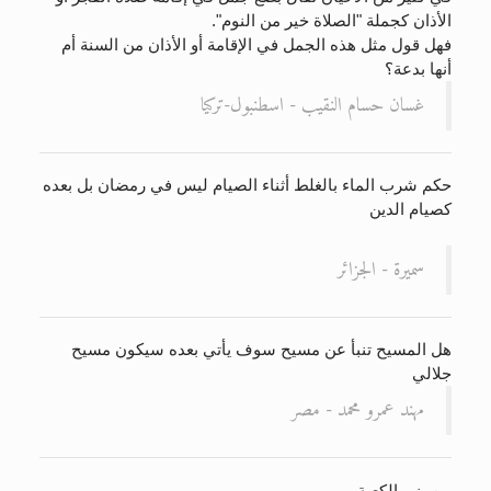
الأذان كجملة "الصلاة خير من النوم".
فهل قول مثل هذه الجمل في الإقامة أو الأذان من السنة أم
أنها بدعة؟
غسان حسام النقيب - اسطنبول-تركيا
حكم شرب الماء بالغلط أثناء الصيام ليس في رمضان بل بعده
كصيام الدين
سميرة - الجزائر
هل المسيح تنبأ عن مسيح سوف يأتي بعده سيكون مسيح
جلالي
مهند عمرو محمد - مصر
من بنى الكعبة