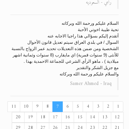
رامي - السعوديه
السلام عليكم ورحمة الله وبركاته
تحية طيبة اخوتي الأحبة
أتقدم إليكم بسؤالي هذا راجيا الاجابه عنه
السوال / في بلدي العراق سيتم تعديل قانون الأحوال
الشخصية ومن ضمن هذه التعديلات تحديد عمر الزواج بالنسبة
للأنثى (9 سنوات قمرية) اي مايقارب (8 سنوات وثمانية اشهر
ميلادية ) ، ماهو الرأي الشرعي للجماعة الاحمدية بهذا .
مع جزيل الشكر والتقدير
والسلام عليكم ورحمة الله وبركاته
Samer Ahmed - Iraq
11
10
9
8
7
6
5
4
3
2
1
20
19
18
17
16
15
14
13
12
29
28
27
26
25
24
23
22
21