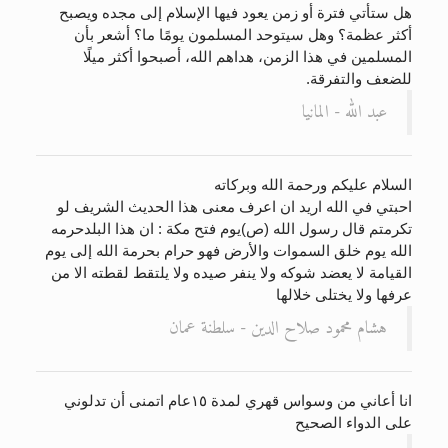
هل ستأتي فترة أو زمن يعود فيها الإسلام إلى مجده ويصبح
أكثر عظمة؟ وهل سيتوحد المسلمون يومًا ما؟ أشعر بأن
المسلمين في هذا الزمن، هداهم الله، أصبحوا أكثر ميلًا
للضعف والتفرقة.
عبد الله - المانيا
السلام عليكم ورحمة الله وبركاته
احبتي في الله اريد ان اعرف معنى هذا الحديث الشريف لو
تكرمتم قال رسول الله (ص)يوم فتح مكة : ان هذا البلدحرمه
الله يوم خلق السموات والأرض فهو حرام بحرمة الله إلى يوم
القيامة لا يعضد شوكه ولا ينفر صيده ولا يلتقط لقطته الا من
عرفها ولا يختلى خلالها
هشام محمود صلاح الدين - سلطنة عمان
انا أعاني من وسواس قهري لمدة ١٥عام اتمنى أن تدلوني
على الدواء الصحيح