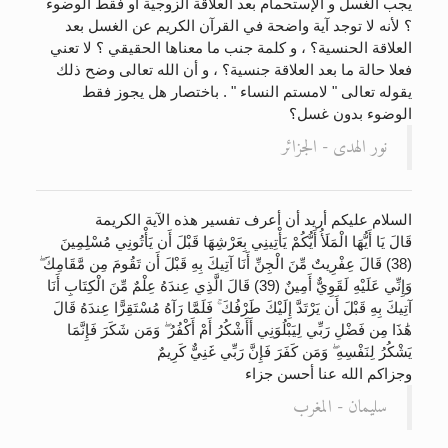
يجب الغسل و الإستحمام بعد العلاقة الزوجية أو فقط الوضوء
؟ لأنه لا توجد آية واضحة في القرآن الكريم عن الغسل بعد
العلاقة الحنسية؟ ، و كلمة جنب ما معناها الحقيقي ؟ لا تعني
فعلا حالة ما بعد العلاقة جنسية؟ ، و أن الله تعالى وضح ذلك
يقوله تعالى " لامستم النساء " . باختصار هل يجوز فقط
الوضوء بدون غسل؟
نور الهدى - الجزائر
السلام عليكم أريد أن أعرف تفسير هذه الآية الكريمة
قَالَ يَا أَيُّهَا الْمَلَأُ أَيُّكُمْ يَأْتِينِي بِعَرْشِهَا قَبْلَ أَن يَأْتُونِي مُسْلِمِينَ
(38) قَالَ عِفْرِيتٌ مِّنَ الْجِنِّ أَنَا آتِيكَ بِهِ قَبْلَ أَن تَقُومَ مِن مَّقَامِكَ ۖ
وَإِنِّي عَلَيْهِ لَقَوِيٌّ أَمِينٌ (39) قَالَ الَّذِي عِندَهُ عِلْمٌ مِّنَ الْكِتَابِ أَنَا
آتِيكَ بِهِ قَبْلَ أَن يَرْتَدَّ إِلَيْكَ طَرْفُكَ ۚ فَلَمَّا رَآهُ مُسْتَقِرًّا عِندَهُ قَالَ
هَٰذَا مِن فَضْلِ رَبِّي لِيَبْلُوَنِي أَأَشْكُرُ أَمْ أَكْفُرُ ۖ وَمَن شَكَرَ فَإِنَّمَا
يَشْكُرُ لِنَفْسِهِ ۖ وَمَن كَفَرَ فَإِنَّ رَبِّي غَنِيٌّ كَرِيمٌ
وجزاكم الله عنا أحسن جزاء
سليمان - المغرب