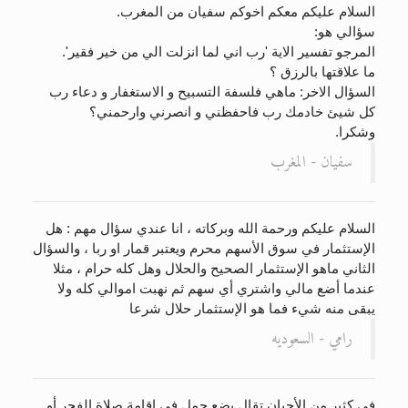
السلام عليكم معكم اخوكم سفيان من المغرب.
الحجّ.. دلالات، حِكم، وأهداف >> المزيد
سؤالي هو:
المرجو تفسير الاية 'رب اني لما انزلت الي من خير فقير'.
ما علاقتها بالرزق ؟
السؤال الاخر: ماهي فلسفة التسبيح و الاستغفار و دعاء رب
كل شيئ خادمك رب فاحفظني و انصرني وارحمني؟
وشكرا.
سفيان - المغرب
السلام عليكم ورحمة الله وبركاته ، انا عندي سؤال مهم : هل
الإستثمار في سوق الأسهم محرم ويعتبر قمار او ربا ، والسؤال
الثاني ماهو الإستثمار الصحيح والحلال وهل كله حرام ، مثلا
عندما أضع مالي واشتري أي سهم ثم نهبت اموالي كله ولا
يبقى منه شيء فما هو الإستثمار حلال شرعا
رامي - السعوديه
في كثير من الأحيان تقال بضع جمل في إقامة صلاة الفجر أو