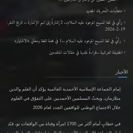
متطلَّبات التّحريك الجديد
رأي في لغة المسيح الموعود عليه السلام.. 2 إشارةٌ إلى اسم الإشارة .. تاريخ النشر:
19-2-2026
رأيٌ في لغة المسيح الموعود عليه السلام ..1 في محنة اللغة ومعاني «الاشتهار»
الحقيقة العرشية ..قراءةٌ نقدية في مقالات المتقدمين
الأخبار
إمام الجماعة الإسلامية الأحمدية العالمية يؤكد أن العلم والدين
متلازمان، ويحثّ المسلمين الأحمديين على التفوّق في العلوم
خلال الاجتماع الوطني للواقفين الجدد لعام 2026
في خطابٍ أمام أكثر من 1700 امرأة وفتاة من الواقفات نو، فنّد
إمام الجماعة الإسلامية الأحمدية العالمية ادعاءات الدول الغربية