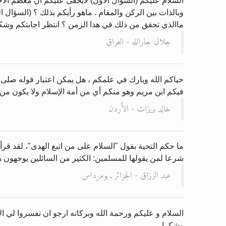
السلام عليكم (السؤال الاول) لايخفى عليكم ان معظم الاح
وبالذات بين الركن والمقام . ماهو رأيكم بذلك ؟ (السؤال ا
ماالذي تحقق من ذلك في هذا الزمن ؟ انتظر اجابتكم وشكر
جلال جارالله - العراق
حياكم الله وبارك في علمكم ، هل يمكن اعتبار قوله صلى 
فيكم ابن مريم وهو منكم أي من أمة الإسلام ولا يكون من 
خالد بريزات - الأردن
ما حكم التحية بقول "السلام على من اتبع الهدى"، لقد قر
شرعا لمن يقولها للمسلمين: الكثير من السائلين يوجهون هذه
عبد الرزاق - الجزائر ـ بومرداس
السلام و عليكم ورحمة الله وبركاته ارجو ان تفسروا لي 
وشكرا