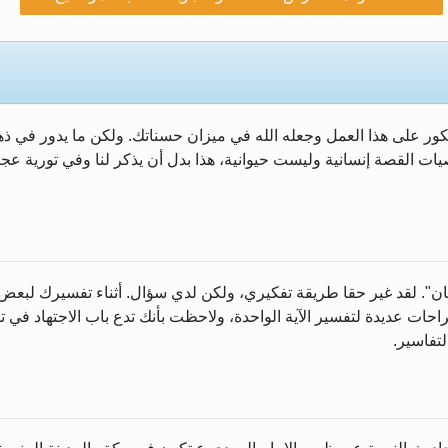
 إلى حضرة امير المؤمنين أيده الله والمكتب العربي >> ا
مص زكريا يطرس وأعداء الإسلام اضغط هنا >> المزيد
الإسراء والمعراج >> المزيد
كور على هذا العمل وجعله الله في ميزان حسناتك. ولكن ما يدور في ذه
خاتم النبيين صلى الله عليه وسلم >> المزيد
ت القصة إنسانية وليست حيوانية، هذا بدل أن يذكر لنا وفي تورية عجيب
زيد
ان". لقد غير حقا طريقة تفكيري، ولكن لدي سؤال. أثناء تفسيرك لبعض ا
قتراحات عديدة لتفسير الآية الواحدة، ولاحظت بأنك تدع باب الاجتهاد في
لتفاسير.