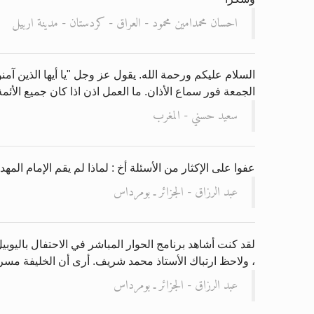
احسان محمدامين محمود - العراق - كردستان - مدينة اربيل
السلام عليكم ورحمة الله. يقول عز وجل "يا أيها الذين آمنو
الجمعة فور سماع الأذان. ما العمل اذن اذا كان جميع الأئم
سعيد حسني - المغرب
عفوا على الإكثار من الأسئلة أخ : لماذا لم يقم الإمام الم
عبد الرزاق - الجزائر ـ بومرداس
لقد كنت أشاهد برنامج الحوار المباشر في الاحتفال باليوب
، ولاحظ ارتباك الأستاذ محمد شريف. أرى أن الخليفة مسر
عبد الرزاق - الجزائر ـ بومرداس