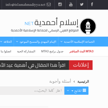
info@islamahmadiyya.net
إسلام أحمدية
.NET
الموقع العربي الرسمي للجماعة الإسلامية الأحمدية
الجماعة الإسلامية الأحمدية
الإمام المهدي والمسيح الموعود
الخلافة
MTA3 البث المباشر
جدول برامج MTA3
المشاركة الحية
اتصلوا بنا
اقرأ هذا المقال في أهمية عيد ال
إعلانات
اقرأ هذا المقال في أهمية عيد ال
أسئلة وأجوبة
الرئيسية
الحجّ.. دلالات، حِكم، وأهداف >> الم
المفاتيح
تعميم هامّ لأفراد الجماعة >> المز
تعميم هامّ لأفراد الجماعة >> المز