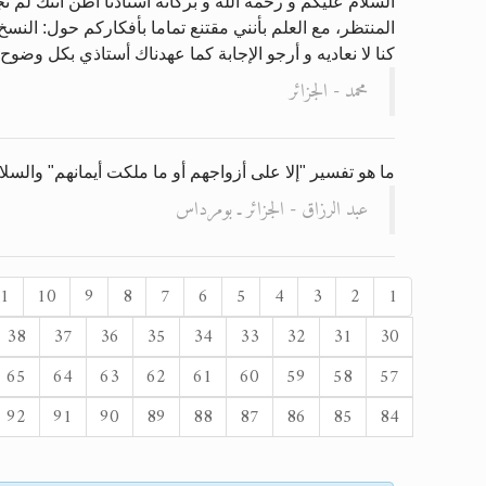
السلام عليكم و رحمة الله و بركاته أستاذنا أظن انتك لم 
المنتظر، مع العلم بأنني مقتنع تماما بأفكاركم حول: النسخ
كنا لا نعاديه و أرجو الإجابة كما عهدناك أستاذي بكل وضوح.
محمد - الجزائر
ما هو تفسير "إلا على أزواجهم أو ما ملكت أيمانهم" والسلا
عبد الرزاق - الجزائر ـ بومرداس
1
10
9
8
7
6
5
4
3
2
1
38
37
36
35
34
33
32
31
30
65
64
63
62
61
60
59
58
57
92
91
90
89
88
87
86
85
84