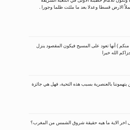
 وتكون للامام خطبته الاولى في الكعبة الشريفة
ملاْ الارض قسطا وعدلا بعد ما ملئت ظلما وجورا .
نكم ) أنها تعود على المسيح فيكون المقصود ينزل
اكم الله خيرا
يتهموننا بالعنصرية بسبب هذه التحية، فهل هي جائزة
 الى اخر الاية ما هيه حقيقة شروق الشمس من المغرب؟