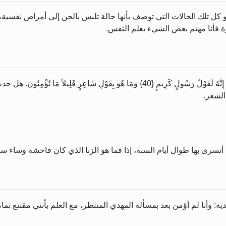
 كل تلك الحالات التي توصف بأنها حالة تلبس بالجن إلى أمراض نفسية،
رة فأنا مهتم بعض الشيء بعلم النفس.
وَمَا عَلَّمْنَاهُ الشِّعْرَ وَمَا يَنبَغِي لَهُ إِنْ هُوَ إِلَّا ذِكْرٌ وَقُرْآنٌ مُّبِينٌ. إِنَّهُ لَقَوْلُ رَ
الشعر.
ة: وأنا لم أؤمن بعد بمسألة المهدي المنتظر، مع العلم بأنني مقتنع تما