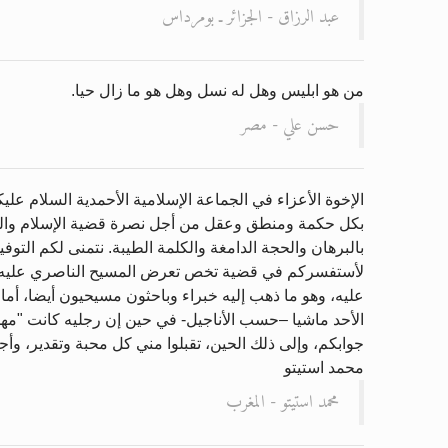
عبد الرزاق - الجزائر ـ بومرداس
من هو ابليس وهل له نسل وهل هو ما زال حيا.
حسن علي - مصر
الإخوة الأعزاء في الجماعة الإسلامية الأحمدية السلام عل
بكل حكمة ومنطق وعقل من أجل نصرة قضية الإسلام والدفا
بالبرهان والحجة الدامغة والكلمة الطيبة. نتمنى لكم التوفيق
لأستفسركم في قضية تخص تعرض المسيح الناصري عليه السلا
عليه، وهو ما ذهب إليه خبراء وباحثون مسيحيون أيضا، أم
جوابكم، وإلى ذلك الحين، تقبلوا مني كل محبة وتقدير، وأج
محمد استيتو
محمد استيتو - المغرب