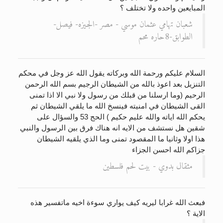
المبايعين واحده ولا تختلف ؟
شعبان تهامي عثمان موسي - مصر -الجيزه- فيصل-
الطوابق-8حاره محم
السلام عليكم ورحمة الله وبركاته يقول الله عز وجل في محكم
التنزيل بعد اعوذ بالله من الشيطان الرجيم بسم الله الرحمن
الرحيم (وما ارسلنا من قبلك من رسول ولا نبي الا اذا تمنى
القى الشيطان في امنيته فينسخ الله ما يلقي الشيطان ثم
يحكم الله اياته والله عليم حكيم ) الحج 53 والسؤال على
شقين هل نستشف من الايه انه هناك فرق بين الرسول والنبي
هذا اولا وثانيا ما المقصود تمنى وما الذي يلقيه الشيطان
جزاكم الله احسن الجزاء
مثقال بدوي - بيت لحم فلسطين
فبعث الله غرابا ليريه كيف يواري سوءة اخيه ماتفسير هذه
الاية ؟