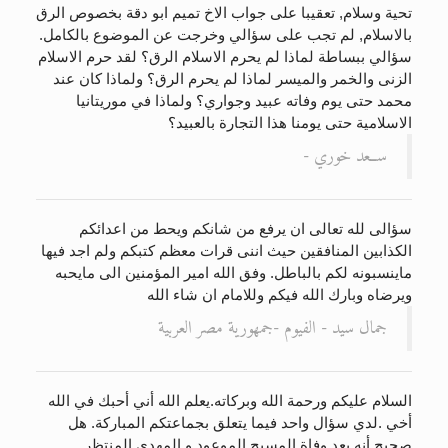
تحية وسلام, تعقيبا على جواب الاخ تميم ابو دقة بخصوص الرق
بالاسلام, لم تجب على سؤالي وخرجت عن الموضوع بالكامل.
الحجّ.. دلالات، حِكم، وأهداف >> المزيد
سؤالي ببساطة لماذا لم يحرم الاسلام الرق؟ لقد حرم الاسلام
الزنى والخمر والميسر لماذا لم يحرم الرق؟ ولماذا كان عند
محمد حتى يوم وفاته عبيد وجواري؟ ولماذا في موريتانيا
الاسلامية حتى يومنا هذا التجارة بالعبيد؟
ســعد خوري -
سؤالى لله تعالى ان يرفع من شانكم ويحط من اعدائكم
الكذابين المنافقين حيث اننى قرات معظم كتبكم ولم اجد فيها
ماينسبونه لكم بالباطل. وفق الله امير المؤمنين الى مايحبه
ويرضاه وبارك الله فيكم وللامام ان شاء الله
جمال سيد - الفيوم -جمهورية مصر العربية
السلام عليكم ورحمة الله وبركاته.يعلم الله أني أحبك في الله
أخي .لدي سؤال واحد فيما يتعلق بجماعتكم المباركة. هل
صحيح أنه بعد وفاة المسيح الموعود و المهدي المنتظر