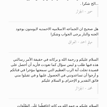
...الخ شكرا .
سمير - الجزئر
هل صحيح ان الجماعه الاسلاميه الاحمديه لايومنون بوجود
الجنه والنار يرجى الجواب وشكرا
ميثم احمد - العراق
السلام عليكم و رحمة الله و بركاته في حقيفة الأمر رسالتي
هذه فبها طلب و ليس سؤال كما تعودت فأريد أن أحصل على
قصيدة تجلت آبة الرب العظيم التي سمعتها مؤخرا في قناتكم
و أرجوا أن تساعدونني في الحصول عليها و في تقبلوا مني
فائق التقدير و الإحترام..و السلام عليكم
محمد - الجزائر
السلام عليكم ورحمه الله وبركاته {حَافِظُوا عَلَى الصَّلَوَاتِ