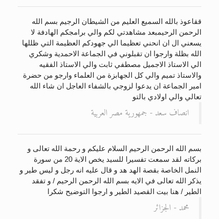
ققاعوذ بالله السميع العليم من الشيطان الرجيم بسم الله
الرحمن الرحيمبعد مشاهدتي لكم والي برامجكم الهادفة لا
يسعني ال ان انحني تعظيما الي جهودكم العظيمة التي ظللها
الله بظلة وارجوا ان تقبلوني في الجماعة الاحمدية وشكري
الي الاستاذ الاجميل مصطفي ثابت والي الاستاذ الفقيه
والاستاذ تميم والي كل الجهابزة من العلماء وارجو من حضرة
امير الجماعة ان يدعوا لزوجي بالشفاء العاجل ان شاء الله
تعالي والي اولادي بالتو
انصاف سعد - جمهورية مصر العربية
بسم الله الرحمن الرحيم السلام عليكم و رحمة الله تعالى و
بركاته لقد سمعت تفسيرا للسيد يخص الاية 20 من سورة
النمل الخاصة بقصة الهد هد و قال عليه انه رجل و ليس طير و
يذكر الله تعالى في الايه بسم الله الرحمن الرحيم / و تفقد
الطير / هنا بيت القصيد الطير و ارجوا التوضيح شكرا
محمد - الجزائر