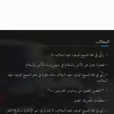
المقالات
رأيٌ في لغة المسيح الموعود عليه السلام.. 4
الهجرة: بحث عن الأمن والسلام في سبيل إرساء الأمن والسلام
رأيٌ في لغة المسيح الموعود عليه السلام ..«3» نظرة في شعر المسيح الموعود عليه
السلام..
**الحصن الحصين من وساوس المعارضين ...**
متطلَّبات التّحريك الجديد
رأي في لغة المسيح الموعود عليه السلام.. 2 إشارةٌ إلى اسم الإشارة .. تاريخ النشر: