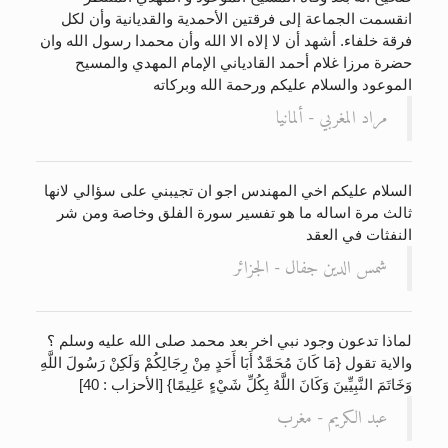
انقسمت الجماعة إلى فرقتين الأحمدية والقديانية وأن لكل
فرقة خلفاء. أشهد أن لا إلاه الا الله وأن محمدا رسول الله وان
حضرة مرزا غلام أحمد القادياني الإمام المهدي والمسيح
الموعود والسلام عليكم ورحمة الله وبركاته
مراد المغربي - ألمانيا
السلام عليكم اخي المهندس اجو ان تجيبني على سؤالي لانها
ثالث مرة اساله ما هو تفسير سورة الفلق وخاصة ومن شر
النفثات في العقد
شمس الدين جفال - الجزائر
لماذا تدعون وجود نبي اخر بعد محمد صلى الله عليه وسلم ؟
والاية تقول {مَا كَانَ مُحَمَّدٌ أَبَا أَحَدٍ مِنْ رِجَالِكُمْ وَلَكِنْ رَسُولَ اللَّهِ
وَخَاتَمَ النَّبِيِّينَ وَكَانَ اللَّهُ بِكُلِّ شَيْءٍ عَلِيمًا} [الأحزاب : 40]
عبد الكريم - مغرب