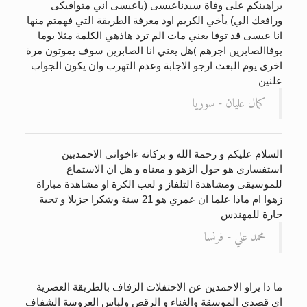
براهينكم على وفاة سيدناعيسى (ياعيسى اني متوافيكى
ورافعك الي) يأخي الكريم اود معرفة الطريقة التي فهمتم منها
انا عيسى قد توفا يعني مات الم ترد هاذهي الكلمة مثلا يوما
يوفاالصابرين اجرهم )هل يعني انا الصابرين سوف يموتون مرة
اخرى يوم البعث ارجو الاجابة وعدم التهرب وان يكون الجواب
علنين
كمال عليان - سوريا
السلام عليكم و رحمة الله و بركاته ءاخواني الاحمديين
استفساري هو حول الزهو و معناه و هل ان الاستماع
للموسيقى ومشاهدة التلفاز و لعب الكرة او مشاهدة مباراة
زهوا ام ماذا علما ان عمري هو 21 سنة وشكرا جزيلا و تحية
حارة للمهندس
محمد علي - فرنسا
ما دا يراو الاحمدين عن الاحتفلات الزفاف بالطريقة العصرية
اى قصدى الموسقة والغناء و الرقص ولباس العروسة الشفاف