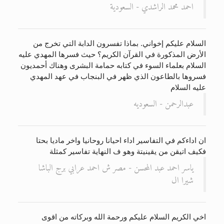
احمد محمد الراشدي - السعودية
السلام عليكم إخواني. بماذا تفسرون الدابة التي تخرج من
الأرض المذكورة في القرآن الكريم؟ حيث فسرها المهدي عليه
السلام بعلماء السوء في كتابه حمامة البشرى وهناك أحمديون
فسروها بالطاعون الذي ظهر في البنجاب في عهد المهدي
عليه السلام
عبدالرحمن - السعوديه
ان اداءكم في التفاسير اداء احيانا روحانيا واخر ماديا بحتا
فكيف اتيقن من يقينيتة وهو ف النهاية تفاسير كمثلة
ياسر احمد عبد المحسن - مصر ش احمد عرابي برج الباشا
شيرا ال
اخي الكريم السلام عليكم ورحمة الله وبركاته من اقوى