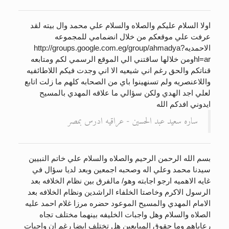
اولا السلام عليكم والصلاه والسلام علي محمد وال بيته لقد
عرفت علي موقعكم من خلال انضمامي للمجموعه
الاحمديهhttp://groups.google.com.eg/group/ahmadya?
hl=arومن خلالها ساقتني الي الموقع الرسمي لكم ومتابعه
قناتكم والحق رغم اني شيعيه الا اني وجدت فيكم اللاطائفيه
واللاعنصريه ولم تسنهينوا باي من الصحابه كلهم ما زلت اتابع
لعلي اجد الهدي ولكن سؤالي ما علاقه المهدي بالمسيح
ايدوني افدكم الله
ساره سعيد عبد الحسين - عراقيه ادرس بمصر
بسم الله الرحمن الرحيم والصلاه والسلام علي خاتم النبيين
سيدنا محمد وعلي اله وصحبه اجمعين وبعد لديا سؤال في
غايه الاهميه ارجو اجابته وهو/ مالفرق بين نظام الخلافه بعد
الرسول الاكرم وخاصتا الخلفاء الراشدين ونظام الخلافه بعد
الامام المهدي والمسيح الموعود حضره مرزا غلام احمد عليه
الصلاه والسلام وهل واجبات الخليفه بينهما مختلف تجاه
رعاياهم وما حقوق المبايعين هل تختلف ايضا رغم ان واجبات