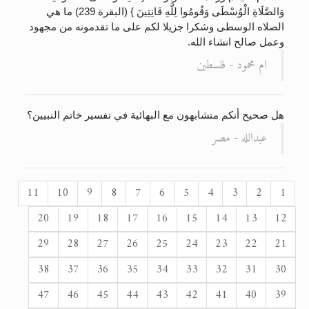
وَالصَّلَاةِ الْوُسْطَى وَقُومُوا لِلَّهِ قَانِتِينَ } (البقرة 239) ما هي
الصلاه الوسطى وشكرا جزيلا لكم على ما تقدمونه من مجهود
وعمل صالح انشاء الله.
ام محمود - فلسطين
هل صحيح أنكم متشابهون مع البهائية في تفسير خاتم النبيين؟
عبدالله - مصر
11
10
9
8
7
6
5
4
3
2
1
20
19
18
17
16
15
14
13
12
29
28
27
26
25
24
23
22
21
38
37
36
35
34
33
32
31
30
47
46
45
44
43
42
41
40
39