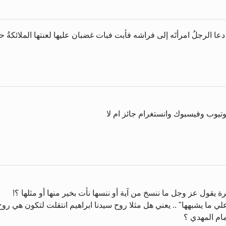
ا الرجلُ امرأتَه إلى فراشه فأبت فبات غضبان عليها لعنتها الملائكةُ ح
وتيوب وفيسبوك وانستغرام جائز ام لا
 يقول عز وجل ما ننسخ من آية أو ننسها نأت بخير منها أو مثلها ؟!
 علي ما يشبهها" .. يعني هل مثلا روح سيدنا ابراهيم انتقلت لتكون هي رو
ام المهدي ؟