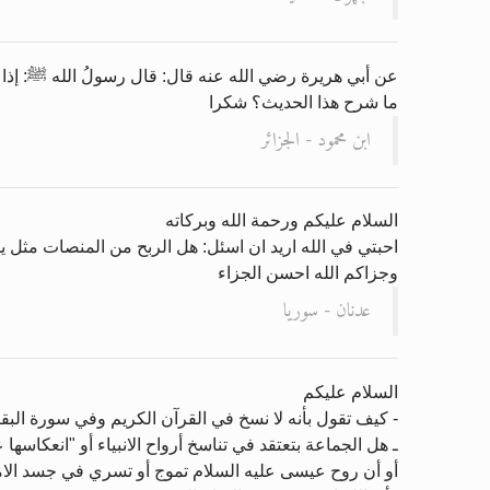
عن أبي هريرة رضي الله عنه قال: قال رسولُ الله ﷺ: إذا دع
ما شرح هذا الحديث؟ شكرا
ابن محمود - الجزائر
السلام عليكم ورحمة الله وبركاته
احبتي في الله اريد ان اسئل: هل الربح من المنصات مثل ي
وجزاكم الله احسن الجزاء
عدنان - سوريا
السلام عليكم
- كيف تقول بأنه لا نسخ في القرآن الكريم وفي سورة البقرة
ـ هل الجماعة بتعتقد في تناسخ أرواح الانبياء أو "انعكاسها
أو أن روح عيسى عليه السلام تموج أو تسري في جسد الام