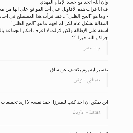
وأن الله اتحد مع جسد الإمام المهدي
ف انا قرات هذه الأقاويل علي أحد المواقع علي انها من 
- وما هو "الحج الظلي" .. فقد قرأت هذا المصطلح في احد
المقالة بشكل عام لكن لم افهم ما هو "الحج الظلي"
آسفة علي الإطالة ولكن لازلت لا اعرف افكار الجماعة با
جزاكم الله خيرا 🤍
مها - مصر
تفسير آية يوم يكشف عن ساق
مصطفى - تونس
اين يمكن ان اجد كتب للميرزا احمد نفسه لا اريد تجميعات ب
Lama - الاردن