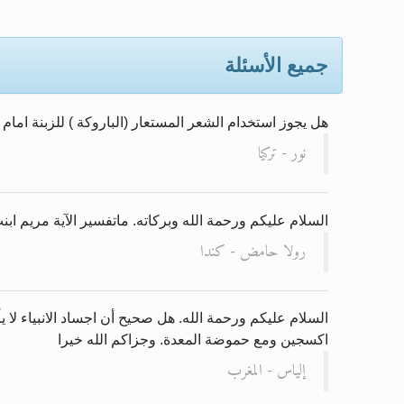
الحجّ.. دلالات، حِكم، وأهداف >> الم
جميع الأسئلة
اقرأ هذا المقال في أهمية عيد ال
اقرأ هذا المقال في أهمية عيد ال
هل يجوز استخدام الشعر المستعار (الباروكة ) للزبنة اما
الحجّ.. دلالات، حِكم، وأهداف >> الم
نور - تركيا
تعميم هامّ لأفراد الجماعة >> المز
السلام عليكم ورحمة الله وبركاته. ماتفسير الآية مريم ا
رولا حامض - كندا
السلام عليكم ورحمة الله. هل صحيح أن اجساد الانبياء لا
اكسجين ومع حموضة المعدة. وجزاكم الله خيرا
إلياس - المغرب