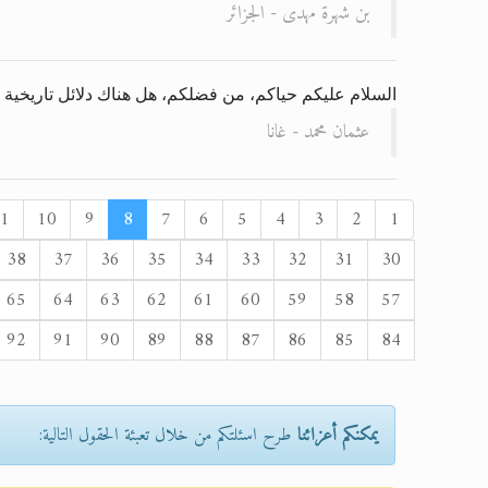
بن شهرة مهدى - الجزائر
السلام عليكم حياكم، من فضلكم، هل هناك دلائل تاريخية ع
عثمان محمد - غانا
1
10
9
8
7
6
5
4
3
2
1
38
37
36
35
34
33
32
31
30
65
64
63
62
61
60
59
58
57
92
91
90
89
88
87
86
85
84