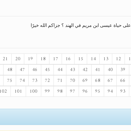
لى حياة عيسى ابن مريم في الهند ؟ جزاكم الله خيرًا
21
20
19
18
17
16
15
14
13
12
1
48
47
46
45
44
43
42
41
40
39
75
74
73
72
71
70
69
68
67
66
102
101
100
99
98
97
96
95
94
93