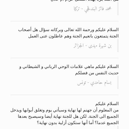
محمد فائز البندقجي - تركيا
السلام عليكم ورحمة الله تعالى وبركاته سؤال هل أصحاب
الجنة يتمتعون بانعيم الجنة وهم عاطلون عنى العمل
بن شهرة مهدى - الجزائر
السلام عليكم ماهي علامات الوحي الرباني و الشيطاني و
حديث النفس من فضلكم
بسام حامدي - تونس
السلام عليكم
من المعلوم أن جهنم لها نهاية وسيأتي يوم وتغلق أبوابها ويدخل
الجميع الى الجنة. لكن هل للجنة نهاية أيضا وسيصبح بعدها
الجميع عدما؟ أما أنها ستكون أزلية بدون نهاية؟