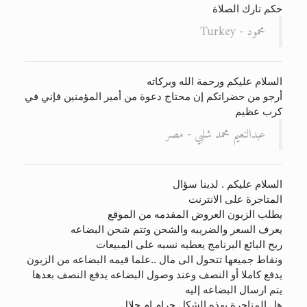
حكم تارك الصلاة
محمود - Turkey
الحجّ.. دلالات، حِكم، وأهداف >> المزيد
السلام عليكم ورحمة الله وبركاته
أرجو من حضراتكم إن محتاج دعوة من أمير المؤمنين فإني في
كرب عظيم
عبدالنعيم محمد شلبي - مصر
السلام عليكم . لدينا سؤال
المتاجرة على الانترنت
يطلب الزبون العروض المقدمه من الموقع
يعرف السعر والضريبه والشحن وتتم شحن البضاعه
ربح البائع البرنامج يعطيه نسبه على المبيعات
ونقاط جميعها تتحول الى مال ..علما قيمه البضاعه من الزبون
يدفع كاملا أو النصف وعند وصول البضاعه يدفع النصف بعدها
يتم ارسال البضاعه إليه
هل المتاجرة بهذه الشكل حرام ام حلال