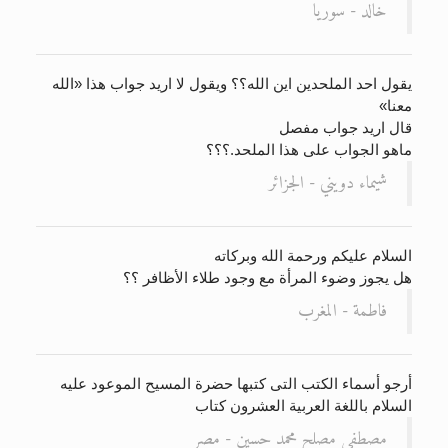
خالد - سوريا
يقول احد الملحدين اين الله؟؟ ويقول لا اريد جواب هذا «الله
معنا»
قال اريد جواب مفصل
ماهو الجواب على هذا الملحد.؟؟؟
شيماء دويني - الجزائر
السلام عليكم ورحمة الله وبركاته
هل يجوز وضوء المرأة مع وجود طلاء الأظافر ؟؟
فاطمة - المغرب
أرجو أسماء الكتب التى كتبها حضرة المسيح الموعود عليه
السلام باللغة العربية العشرون كتاب
مصطفى مصلح محمد حسين - مصر