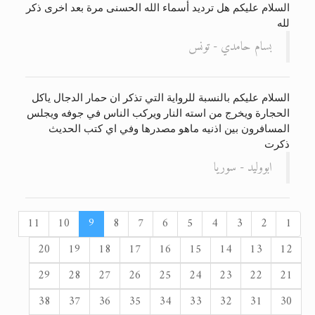
السلام عليكم هل ترديد أسماء الله الحسنى مرة بعد اخرى ذكر
لله
بسام حامدي - تونس
السلام عليكم بالنسبة للرواية التي تذكر ان حمار الدجال ياكل
الحجارة ويخرج من استه النار ويركب الناس في جوفه ويجلس
المسافرون بين اذنيه ماهو مصدرها وفي اي كتب الحديث
ذكرت
ابووليد - سوريا
11
10
9
8
7
6
5
4
3
2
1
20
19
18
17
16
15
14
13
12
29
28
27
26
25
24
23
22
21
38
37
36
35
34
33
32
31
30