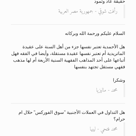
حقيقة عاد وثمود
رأفت شوقي - جمهورية مصر العربية
السلام عليكم ورحمة الله وبركاته
هل الأحمدية تعتبر نفسها جزء من أهل السنة على عقيدة
الماتريدية أم تعتبر نفسها عقيدة مستقلة، وأيضا في الفقه فهل
أتباعها على أحد المذاهب الفقهية السنية الأربعة أم لها مذهب
فقهي مستقل تجتهد بنفسها
وشكرا
محمد - ماليزيا
هل التداول في العملات الأجنبية "سوق الفوركس" حلال ام
حرام؟
محمد فتحي - ليبيا