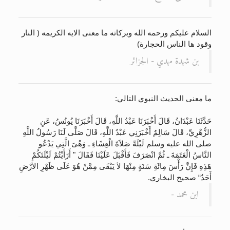
السلام عليكم ورحمه الله وبركاته ما معنى الايه الكريمه ( النار
وقود ها الناس الحجارة)
بن شهدة مهدي - الجزائر
ما معنى الحديث النبوي التالي:
حَدَّثَنَا عَبْدَانُ، قَالَ أَخْبَرَنَا عَبْدُ اللَّهِ، قَالَ أَخْبَرَنَا يُونُسُ، عَنِ
الزُّهْرِيِّ، قَالَ سَالِمٌ أَخْبَرَنِي عَبْدُ اللَّهِ، قَالَ صَلَّى لَنَا رَسُولُ اللَّهِ
صلى الله عليه وسلم لَيْلَةً صَلاَةَ الْعِشَاءِ ـ وَهْىَ الَّتِي يَدْعُو
النَّاسُ الْعَتَمَةَ ـ ثُمَّ انْصَرَفَ فَأَقْبَلَ عَلَيْنَا فَقَالَ ‏"‏ أَرَأَيْتُمْ لَيْلَتَكُمْ
هَذِهِ فَإِنَّ رَأْسَ مِائَةِ سَنَةٍ مِنْهَا لاَ يَبْقَى مِمَّنْ هُوَ عَلَى ظَهْرِ الأَرْضِ
أَحَدٌ“ صحيح البخاري.
ابن محمد -