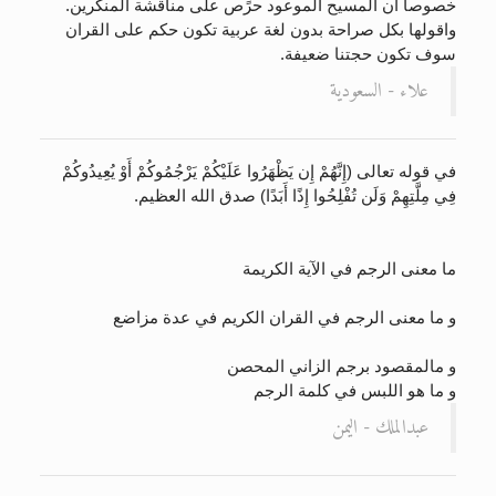
خصوصا ان المسيح الموعود حرًص على مناقشة المنكرين.
واقولها بكل صراحة بدون لغة عربية تكون حكم على القران
سوف تكون حجتنا ضعيفة.
علاء - السعودية
في قوله تعالى (إِنَّهُمْ إِن يَظْهَرُوا عَلَيْكُمْ يَرْجُمُوكُمْ أَوْ يُعِيدُوكُمْ
فِي مِلَّتِهِمْ وَلَن تُفْلِحُوا إِذًا أَبَدًا) صدق الله العظيم.
ما معنى الرجم في الآية الكريمة
و ما معنى الرجم في القران الكريم في عدة مزاضع
و مالمقصود برجم الزاني المحصن
و ما هو اللبس في كلمة الرجم
عبدالملك - اليمن