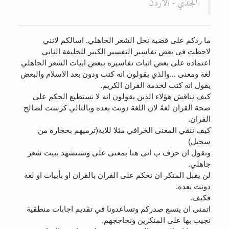
الجندي - الاردن
ما ردكم على قضية نحل الشعر الجاهلي. اسالكم لانني
لاحظت في بعض تفاسير التفسير الكبير للخليفة الثاني
اعتماده على بعض اثبات تفاسيره ببعض ابيات الشعر الجاهلي
لغة ومعنى ...والذي يقولون انه كتب ودون بعد الاسلام والبعض
يقول انه كتب لخدمة القران الكريم.
كيف نناقش هؤلاء الذين يقولون انه لا نستطيع الحكم على
صحة القران لغةً لان اللغة دونت بعده وبالتالي كرست لصالح
القران.
كيف ننفي المعنى الخرافي مثلا للاية(ترميهم بحجارة من
سجيل)
ونقول ان حرف ب اتى هنا بمعنى على ونستشهد ببيت شعر
جاهلي.
لن يقبل المنكر ان نحكم على القران بالقران او بأبيات او لغة
دونت بعده.
فكيف.
اتمنى ان يتسع صدركم وتساعدونا في تقديم اجابات منطقية
نجيب بها على المنكرين ونحاججهم.