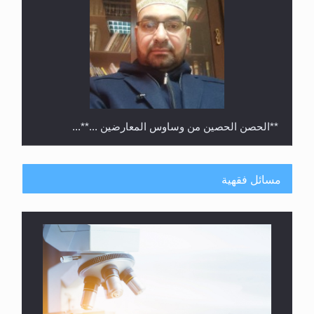
**الحصن الحصين من وساوس المعارضين ...**...
مسائل فقهية
متطلَّبات التّحريك الجديد...