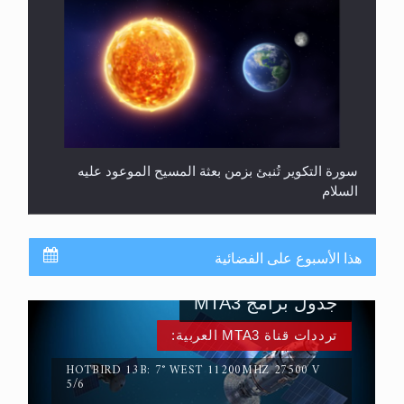
سورة التكوير تُنبئ بزمن بعثة المسيح الموعود عليه
السلام
هذا الأسبوع على الفضائية
جدول برامج MTA3
ترددات قناة MTA3 العربية:
HOTBIRD 13B: 7° WEST 11200MHZ 27500 V
5/6