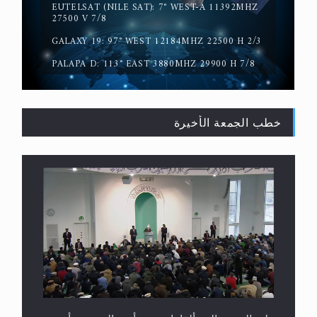
EUTELSAT (NILE SAT): 7° WEST-A 11392MHZ
حقيقة المسيح الدجال
27500 V 7/8
GALAXY 19: 97° WEST 12184MHZ 22500 H 2/3
PALAPA D: 113° EAST 3880MHZ 29900 H 7/8
خطب الجمعة الأخيرة
القرآن قاضٍ وحكمٌ على السنة ومهيمنٌ عليها.. ليس
العكس