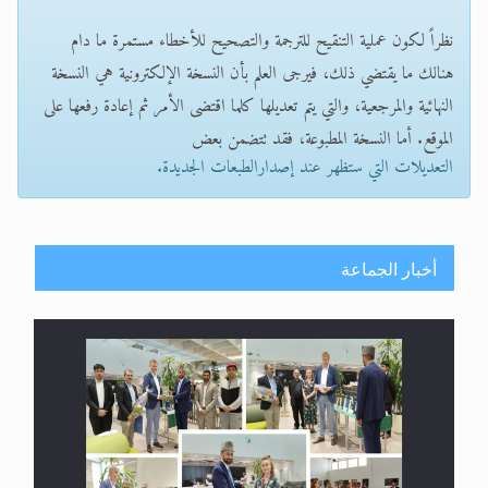
نظراً لكون عملية التنقيح للترجمة والتصحيح للأخطاء مستمرة ما دام
هنالك ما يقتضي ذلك، فيرجى العلم بأن النسخة الإلكترونية هي النسخة
النهائية والمرجعية، والتي يتم تعديلها كلما اقتضى الأمر ثم إعادة رفعها على
الموقع. أما النسخة المطبوعة، فقد تتضمن بعض
التعديلات التي ستظهر عند إصدارالطبعات الجديدة.
أخبار الجماعة