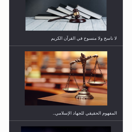
هل يُحسب حول الزكاة وفق السنة الميلادية أو الهجرية؟
لا ناسخ ولا منسوخ في القرآن الكريم
هل يجوز فتح مشروع كوافير نسائي للمحجبات وغير
المحجبات؟
المفهوم الحقيقي للجهاد الإسلامي..