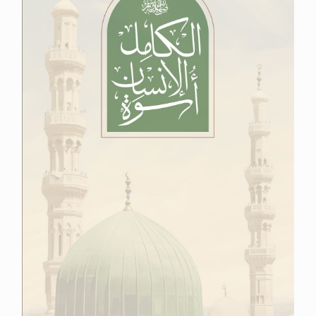
الحجّ.. دلالات، حِكم، وأهداف >> المزيد
اقرأ هذا المقال في أهمية عيد الأضحى و