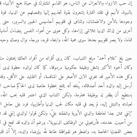
إن حب الانزواء والانعزال عن الناس، هو القاسم المشترك في حياة جميع الأنبياء ق
بالنبوة، لأنهم في تلك الفترة يشعرون بقوة تجذبهم إليها وتفصلهم عن الدنيا، قوة
وجودها بالأمن والاطمئنان، وتتنامَى في قلوبهم أحاسيس الحبور والسرور، حتى
أخرى من لذائذ الدنيا تتلاشى إزاءها، وكل هوى من أهواء النفس يتضاءل أمامها
تماما، ولا يعمر قلوبهم بعدها سوى محبة الله، وابتغاء قربه، ورجاء نوال وصاله وحبه.
حين بلغ "غلام أحمد" مبلغ الشباب، كان يرى أقرانه من أفراد العائلة يحتلون من
وكان أخوه الأكبر يشغل وظيفة حكومية مرموقة، كما كان لوالده حظوة لدى أو
وكل هذه الأمور قد تغري الابن الأصغر على المنافسة، أو التقليد على الأقل. 
أرسل إليه والده أحد أصدقائه، يُبلغه أنه يتمتع بحظوة خاصة لدى الحاكم صاحب الس
يستطيع أن يظفر له بوظيفة محترمة. ولكن الشاب الذي اعتمر قلبه بحب الله، 
لعبادته والتبتل إليه، لم يعد في قلبه مكان لحب الدنيا وأطايبها، فرد على حامل الر
"إنني ممتن جدا لعاطفة والدي الأبوية وشفقته عليّ، ولكن قولوا لوالدي إنني قد
من أحببت خدمته، فأريحوني من الوظائف الدنيوية". ورغم أن والده قد نجح في تشغي
بعض القضايا الخاصة به، واضطر هو للموافقة طاعة لله بإرضاء والده، إلاّ أن قلب