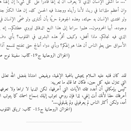
"... ما أشقى الإنسان الذي لا يعرف أن له إلها قادرا على كل شيء! إن إلهنا ه
وإن أعظم ملذاتنا في ربنا، لأننا رأيناه ووجدنا فيه الحسن كله. إن هذا الكنْز جدي
ولو افتدى الإنسان به حياته، وهذه الجوهرة حريّة بأن تُشترى ولو ضحّى الإنسان في
وجوده. أيها المحرومون.. هلموا سراعا إلى هذا النبع الدفاق ليروي عطشكم.. إنه ين
الذي فيه نجاتكم. ماذا أفعل، وكيف أقرُّ هذه البشرى في القلوب؟ بأي دف
الأسواق حتى يعلم الناس أن هذا هو إلهكم؟ وبأي دواء أعالج حتى تتفتح للسمع آذا
(الخزائن الروحانية ج19-كتاب: سفينة نوح ص21-22)
لقد كان قلبه عليه السلام يجيش بالمحبة الإلهية، ويفيض امتنانا بفضل الله تعالى و
التي تتنزل عليه كل حين، فكان مما قاله ما تعريبه:
"ليس بإمكاني أن أعدد تلك الآيات التي أعرفها، لكن الدنيا لا تراها ولا تعرفها.
أعرفك حقا لأنك أنت إلهي، لذا فإن روحي تتوثب إليك بسماع اسمك كما يتوثب ال
أمه، ولكن أكثر الناس لم يعرفوني ولم يقبلوني..."
(الخزائن الروحانية ج15- كتاب: ترياق القلوب ص511)