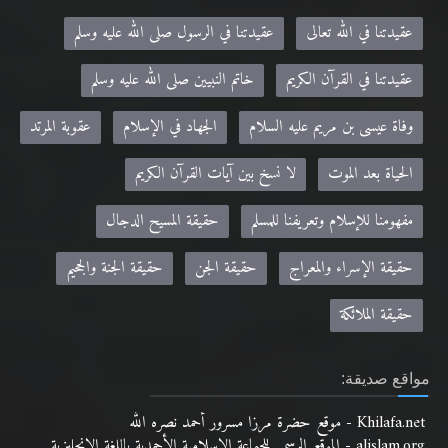
عقيدتنا في الله تعالى
عقيدتنا في الرسول صلى الله عليه وسلم
عقيدتنا في القرآن الكريم
خاتم النبيين صلى الله عليه وسلم
وفاة عيسى بن مريم عليه السلام
الجهاد في الإسلام
عقوبة المرتد
الحياة بعد الموت
لا نسخ بين آيات القرآن الكريم
مفهومنا للإسلام وتعريفنا للمسلم
حقيقة المسيح الدجال
حقيقة الإسراء والمعراج
حقيقة الجن
حقيقة الجنة والجحيم
حقيقة الملائكة
مواقع صديقة:
Khilafa.net - موقع حضرة مرزا مسرور أحمد نصره الله
alislam.org - الموقع الرسمي للجماعة الإسلامية الأحمدية باللغة الانجليزية