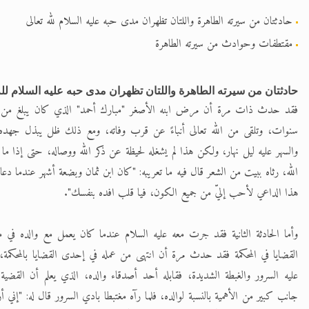
حادثتان من سيرته الطاهرة واللتان تظهران مدى حبه عليه السلام لله تعالى
مقتطفات وحوادث من سيرته الطاهرة
حادثتان من سيرته الطاهرة واللتان تظهران مدى حبه عليه السلام لله
فقد حدث ذات مرة أن مرض ابنه الأصغر "مبارك أحمد" الذي كان يبلغ من ال
سنوات، وتلقى من الله تعالى أنباءً عن قرب وفاته، ومع ذلك ظل يبذل جهده
والسهر عليه ليل نهار، ولكن هذا لم يشغله لحيظة عن ذكر الله ووصاله، حتى إذا م
الله، رثاه ببيت من الشعر قال فيه ما تعريبه: "كان ابن ثمان وبضعة أشهر عندما دعاه
هذا الداعي لأحب إليّ من جميع الكون، فيا قلب افده بنفسك".
وأما الحادثة الثانية فقد جرت معه عليه السلام عندما كان يعمل مع والده في 
القضايا في المحكمة فقد حدث مرة أن انتهى من عمله في إحدى القضايا بالمحكمة،
عليه السرور والغبطة الشديدة، فقابله أحد أصدقاء والده، الذي يعلم أن القضي
جانب كبير من الأهمية بالنسبة لوالده، فلما رآه مغتبطا بادي السرور قال له: "إني أ