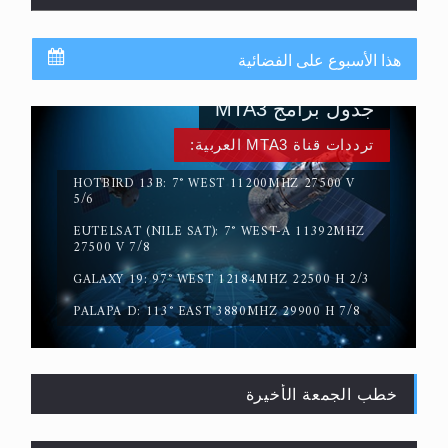
هذا الأسبوع على الفضائية
جدول برامج MTA3
ترددات قناة MTA3 العربية:
HOTBIRD 13B: 7° WEST 11200MHZ 27500 V
5/6
EUTELSAT (NILE SAT): 7° WEST-A 11392MHZ
حقيقة المسيح الدجال
27500 V 7/8
GALAXY 19: 97° WEST 12184MHZ 22500 H 2/3
PALAPA D: 113° EAST 3880MHZ 29900 H 7/8
خطب الجمعة الأخيرة