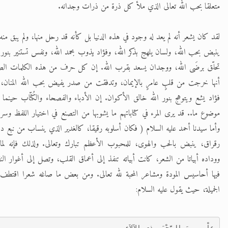
متعلقا بحب الله تعالى الذي ملأ كل ذرة من ذرات وجدانه.
لقد كان يشعر أنه لم يعد له وجود في هذه الدنيا بل كأنه قد رحل منها، ولم يبق م
ينبض بحب الله، ولسان يلهج بذكر الله، وفؤاد يذوب بحمد الله، ونفس تستنير بنور 
تحلّق برضَى الله، ووجدان يسعد بقرب الله. إن كل حرف من هذه الكلمات الصا
أنها خرجت من قلبٍ عامرٍ بالإيمان، وتدفقت من صدر يفيض بحب الله المنان،
فؤاد يشع ويتوهج بنور الله خالق الأكوان. إن الأدباء والفصحاء والكُتّاب حينما
موضوع ما.. قد يرى المرء في كتاباتهم ما يشوبها من التصنع في اختيار اللفظ وسر
وأما سيدنا أحمد عليه السلام ( فكان أسلوبه رقيقا، كالغدير الذي ينساب من نبع د
رقراق، ينبض بالحب والهوى، للمحبوب الأعظم تبارك وتعالى. ولذلك فإنه لم
ووداده أبياتا من الشعر، كانت أبياته تنفذ إلى أعماق القلب، وتصل إلى أغوار ال
فيها أحاسيس المودة ومشاعر المحبة لله تعالى. ومن بعض ما صاغه شعرا اقتطف 
الجميلة، حيث يقول عليه السلام:
عِلْمِي مِنَ الرَّحْمَنِ ذِي الآلاَءِ