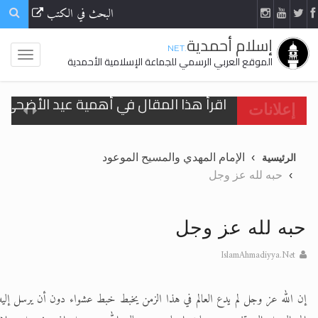
البحث في الكتب
إسلام أحمدية
.NET
الموقع العربي الرسمي للجماعة الإسلامية الأحمدية
اقرأ هذا المقال في أهمية عيد الأضحى و
إعلانات
الحجّ.. دلالات، حِكم، وأهداف >> المزيد
الإمام المهدي والمسيح الموعود
الرئيسية
تعميم هامّ لأفراد الجماعة >> المزيد
حبه لله عز وجل
تعميم هامّ لأفراد الجماعة >> المزيد
حبه لله عز وجل
IslamAhmadiyya.Net
اقرأ هذا الكتاب وتعرّف على حقيقة الإسرا
إن الله عز وجل لم يدع العالم في هذا الزمن يخبط خبط عشواء دون أن يرسل إلي