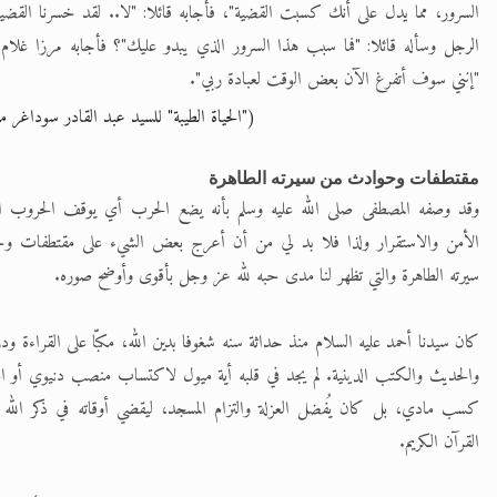
السرور، مما يدل على أنك كسبت القضية"، فأجابه قائلا: "لا.. لقد خسرنا القض
الرجل وسأله قائلا: "فما سبب هذا السرور الذي يبدو عليك"؟ فأجابه مرزا غلام أ
"إنني سوف أتفرغ الآن بعض الوقت لعبادة ربي".
("الحياة الطيبة" للسيد عبد القادر سوداغر م
مقتطفات وحوادث من سيرته الطاهرة
وقد وصفه المصطفى صلى الله عليه وسلم بأنه يضع الحرب أي يوقف الحروب الد
الأمن والاستقرار ولذا فلا بد لي من أن أعرج بعض الشيء على مقتطفات 
سيرته الطاهرة والتي تظهر لنا مدى حبه لله عز وجل بأقوى وأوضح صوره.
كان سيدنا أحمد عليه السلام منذ حداثة سنه شغوفا بدين الله، مكبّا على القراءة ود
والحديث والكتب الدينية. لم يجد في قلبه أية ميول لاكتساب منصب دنيوي أو ا
كسب مادي، بل كان يُفضل العزلة والتزام المسجد، ليقضي أوقاته في ذكر الله 
القرآن الكريم.