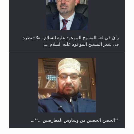
حفل توزيع الشهادات في الجامعة الأحمدية بنيجيريا لعام
2025
رأيٌ في لغة المسيح الموعود عليه السلام ..«3» نظرة
في شعر المسيح الموعود عليه السلام.....
**الحصن الحصين من وساوس المعارضين ...**...