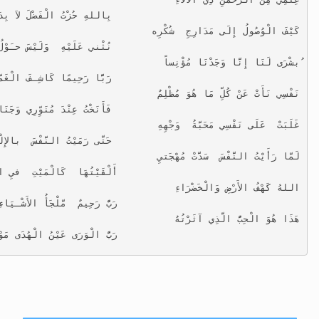
                                 بِاللهِ حُزْتُ الْفَضْلَ لاَ بِدَه
كَيْفَ الْوُصُولُ إِلَى مَدَارِجِ  شُكْرِه
                                 نُثْني عَلَيْهِ  وَلَيْسَ حـَوْلُ 
ُبشْرَى لَنَا إِنَّا وَجَدْنَا مُؤْنِساً
                                 رَبًّا رَحِيمًا كَاشِـفَ الْغَمَّا
نَفْسِي نَأَتْ عَنْ كُلِّ مَا هُوَ مُظْلِمٌ
                                 فَأَنَخْتُ عِنْدَ مُنَوِّرِي وَجَنَا
غَلَبَتْ  عَلَى نَفْسِي مَحَبَّةُ  وَجْهِهِ
                                 حَتَّى رَمَيْتُ النَّفْسَ  بالإِلْغ
لَمَّا رَأَيْتُ النَّفْسَ  سَدَّتْ مُهْجَتيِ
                                أَلْقَيْتُهَا  كَالْمَيْتِ  فيِ الْب
اللهُ كَهْفُ الأَرْضِ وَالْخَضْرَاءِ
                                رَبٌّ رَحِيمٌ  مَّلْجَأُ الأَشْـيَاءِ
هَذَا هُوَ الْحِبُّ الَّذِي آثَرْتُهُ
                                رَبُّ الْوَرَى عَيْنُ الْهُدَى مَوْلا