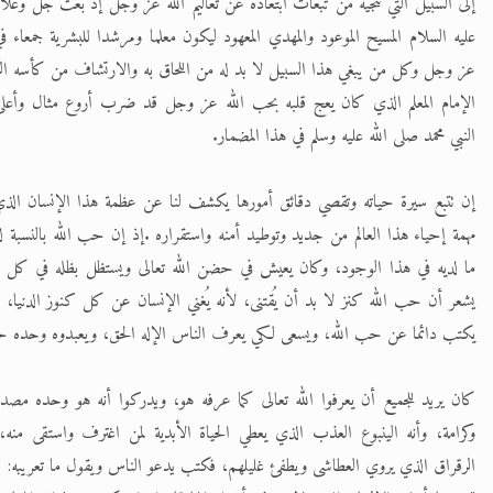
إلى السبيل التي تنجيه من تبعات ابتعاده عن تعاليم الله عز وجل إذ بعث جل وعلا 
عليه السلام المسيح الموعود والمهدي المعهود ليكون معلما ومرشدا للبشرية جمعاء 
الحجّ.. دلالات، حِكم، وأهداف >> المزيد
عز وجل وكل من يبغي هذا السبيل لا بد له من اللحاق به والارتشاف من كأسه ال
اقرأ هذا المقال في أهمية عيد الأضحى و
الإمام المعلم الذي كان يعج قلبه بحب الله عز وجل قد ضرب أروع مثال وأعلى
النبي محمد صلى الله عليه وسلم في هذا المضمار.
إن تتبع سيرة حياته وتقصي دقائق أمورها يكشف لنا عن عظمة هذا الإنسان الذي
مهمة إحياء هذا العالم من جديد وتوطيد أمنه واستقراره .إذ إن حب الله بالنسبة ل
ما لديه في هذا الوجود، وكان يعيش في حضن الله تعالى ويستظل بظله في كل 
يشعر أن حب الله كنز لا بد أن يُقتنى، لأنه يُغني الإنسان عن كل كنوز الدنيا،
يكتب دائما عن حب الله، ويسعى لكي يعرف الناس الإله الحق، ويعبدوه وحده حق
كان يريد للجميع أن يعرفوا الله تعالى كما عرفه هو، ويدركوا أنه هو وحده م
وكرامة، وأنه الينبوع العذب الذي يعطي الحياة الأبدية لمن اغترف واستقى منه، و
الرقراق الذي يروي العطاشى ويطفئ غليلهم، فكتب يدعو الناس ويقول ما تعريبه: