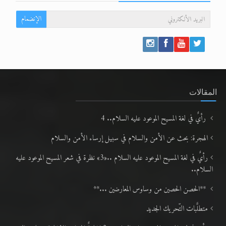
الإنضمام
المقالات
رأيٌ في لغة المسيح الموعود عليه السلام.. 4
الهجرة: بحث عن الأمن والسلام في سبيل إرساء الأمن والسلام
رأيٌ في لغة المسيح الموعود عليه السلام ..«3» نظرة في شعر المسيح الموعود عليه
السلام..
**الحصن الحصين من وساوس المعارضين ...**
متطلَّبات التّحريك الجديد