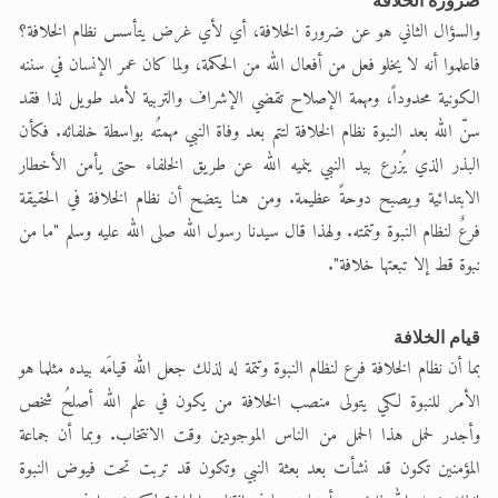
ضرورة الخلافة
والسؤال الثاني هو عن ضرورة الخلافة، أي لأي غرض يتأسس نظام الخلافة؟
فاعلموا أنه لا يخلو فعل من أفعال الله من الحكمة، ولما كان عمر الإنسان في سننه
الكونية محدوداً، ومهمة الإصلاح تقضي الإشراف والتربية لأمد طويل لذا فقد
سنّ الله بعد النبوة نظام الخلافة لتتم بعد وفاة النبي مهمتُه بواسطة خلفائه. فكأن
البذر الذي يُزرع بيد النبي ينميه الله عن طريق الخلفاء حتى يأمن الأخطار
الابتدائية ويصبح دوحةً عظيمة. ومن هنا يتضح أن نظام الخلافة في الحقيقة
فرعٌ لنظام النبوة وتتمته. ولهذا قال سيدنا رسول الله صلى الله عليه وسلم "ما من
نبوة قط إلا تبعتها خلافة".
قيام الخلافة
بما أن نظام الخلافة فرع لنظام النبوة وتتمة له لذلك جعل الله قيامَه بيده مثلما هو
الأمر للنبوة لكي يتولى منصب الخلافة من يكون في علم الله أصلحُ شخص
وأجدر لحمل هذا الحمل من الناس الموجودين وقت الانتخاب. وبما أن جماعة
المؤمنين تكون قد نشأت بعد بعثة النبي وتكون قد تربت تحت فيوض النبوة