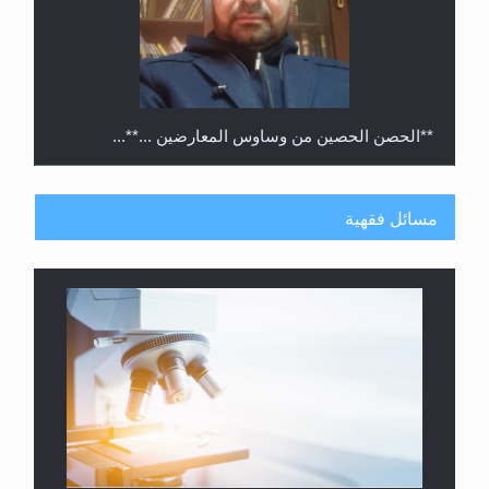
**الحصن الحصين من وساوس المعارضين ...**...
مسائل فقهية
متطلَّبات التّحريك الجديد...