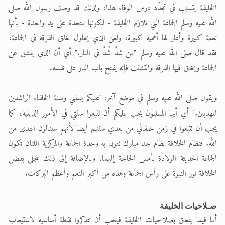
الخليفة يتسبب في تجدّد درس الوفاء هذا، ولذلك قد وصف رسول الله صلى
الله عليه وسلم الجماعة التي تلازم الخليفة - لكونها متحدة على يد واحدة - بأنها
نعمة كبيرة وأعار لها أهمية كبيرة، ولعن الذي يحاول خلق الفرقة في الجماعة،
فقد قال صلى الله عليه وسلم: "من شذَّ شُذَّ في النار." أي أن الذي ينشق عن
الجماعة ويخلق فيها الفرقة والتشتت فإنه يفتح باب النار على نفسه.
ويقول صلى الله عليه وسلم في موضع آخر: "عليكم بسنتي وسنة الخلفاء الراشدين
المهديين." أي أيها المسلمون يجب عليكم أن تتبعوا سنتي في الأمور الدينية، كما
يجب أن تتبعوا في زمن خلفائي من بعدي سنتهم أيضا لأنهم سينالون الهدى من
الله. فنظام الخلافة نظام جد مبارك تتولد به وحدة الجماعة والمركزية اللتان تكون
الجماعة الحديثة الولادة بأمس الحاجة إليهما، وبالإضافة إلى ذلك يتجلى بفضل
الخلافة نور النبوة على رأس الجماعة وهذه من أكبر النعم وأعظم البركات.
صـلاحيات الخليفة
أما فيما يتعلق بصلاحيات الخليفة فيجب أن تتذكروا نقطة أساسية لاستيعاب