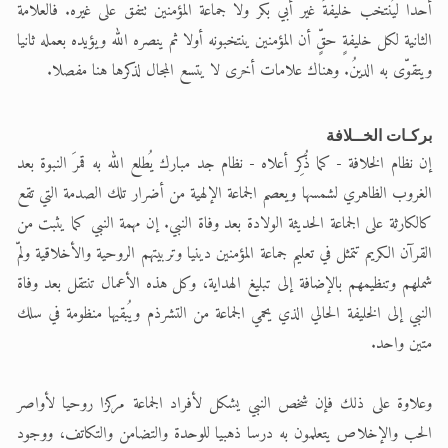
أحدا ليُنتخب خليفةً غير أبي بكر ولا جماعة المؤمنين تتفق على غيره. فالعلامة
الثانية لكل خليفةٍ حقٍّ أن المؤمنين ينتخبونه أولا ثم ينصره الله ويؤيده بعمله ثانيا
ويتقوّى به الدينُ. وهناك علامات أخرى لا يتسع المجال لذكرها هنا مفصلا.
بركـات الخــلافة
إن نظام الخلافة - كما ذُكِر أعلاه - نظام جد مبارك يُطلع الله به قمرَ النبوة بعد
الغروب الظاهري لشمسها ويعصم الجماعة الإلهية من أضرار تلك الصدمة التي تقع
كالكارثة على الجماعة الحديثة الولادة بعد وفاة النبي. إن مهمة النبي كما يثبت من
القرآن الكريم تتمثل في تعليم جماعة المؤمنين دينيا وتربيتهم الروحية والأخلاقية ولمّ
شملهم وتنظيمهم بالإضافة إلى تبليغ الهداية، وكل هذه الأعمال تنتقل بعد وفاة
النبي إلى الخليفة الحالي الذي يحمي الجماعة من التشرذم ويُبقيها منظومة في سلك
متين واحد.
وعلاوة على ذلك فإن شخص النبي يشكل لأفراد الجماعة مركزا روحيا لأواصر
الحب والإخلاص يتعلمون به درسا ذهبيا للوحدة والتضامن والتكاتف، ووجود