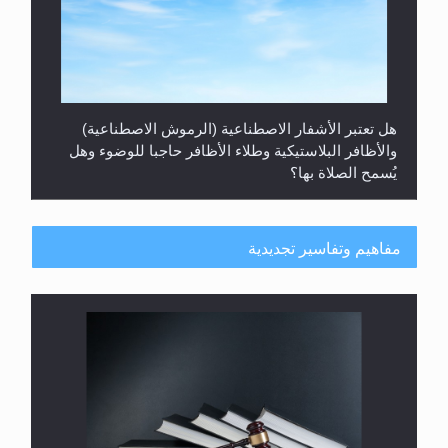
هل تعتبر الأشفار الاصطناعية (الرموش الاصطناعية)
والأظافر البلاستيكية وطلاء الأظافر حاجبا للوضوء وهل
يُسمح الصلاة بها؟
مفاهيم وتفاسير تجديدية
هل يُحسب حول الزكاة وفق السنة الميلادية أو الهجرية؟