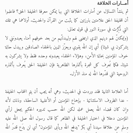
أمــارات الخلافة
ثم ينشأ التساؤل عن أمارات الخلافة التي بها يمكن معرفة الخليفة الحق؟ فاعلموا
أن للخليفة الحق علامتين بارزتين كما يثبت من القرآن والحديث. أولاهما هي تلك
التي ذُكِرت في سورة النور في قوله تعالى:
(وليمكننّ لهم دينهم الذي ارتضى لهم وليبدلنّهم من بعد خوفهم أمنا. يعبدونني لا
يشركون بي شيئا) أي إن الله يقوي ويعزّز الدين بالخلفاء الصادقين ويبدل حالة
خوف المؤمنين بحالة الأمن، وهؤلاء الخلفاء يعبدونه وحده فقط ولا يشركون به
شيئا. فكما تُعرف كل شجرة بأثمارها الظاهرية فإن الخليفة الحق يُعرف بأثماره
الروحية التي قدّرها الله له منذ الأزل.
أما العلامة الثانية فقد وردت في الحديث، وهي أنه يجب أن يتم انتخاب الخليفة
- عدا الظروف الاستثنائية - بإجماع المؤمنين أو الأغلبية الساحقة، وذلك لأنه
وإن كان قضاء الله يعمل عمله لكن الله حسب تدبيره الحكيم يجعل لرأي
المؤمنين دخلا في اختيار الخليفة في الظاهر كما قال رسول الله صلى الله عليه
وسلم عن خلافة سيدنا أبي بكر "يدفع الله ويأبى المؤمنون" أي لن يدَع قدرُ الله