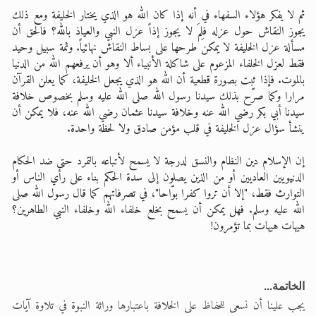
ثم لا يفكر هؤلاء السفهاء في أنه إذا كان الله هو الذي يختار الخليفة ومع ذلك
يجوز النقاش حول عزله فلِمَ لا يجوز إذاً عزل النبي والعياذ بالله؟ فالحق أن
مسألة عزل الخليفة لا يمكن طرحها على بساط النقاش نهائياً. وثمة سبيل وحيد
فقط لعزل الخلفاء المزعوم على شاكلة الأنبياء ألا وهو أن يرفعهم الله من الدنيا
بالموت. فإذا ثبت بصورة قطعية أن الله هو الذي يجعل الخليفة، كما يعلن القرآن
مرارا وكما صرّح بذلك سيدنا رسول الله صلى الله عليه وسلم بخصوص خلافة
سيدنا أبي بكر رضي الله عنه وخلافة سيدنا عثمان رضي الله عنه، فلا يمكن أن
ينشأ سؤال عزل الخليفة في قلب مؤمن صادق ولا لحظة واحدة.
إن الإسلام دين النظام والنسق لدرجة لا يسمح لأتباعه بالتمرد حتى ضد الحكام
الدنيويين العاديين أو من الذين يصلون إلى سدة الحكم بناء على رأي الناس أو
التوارث فقط، "إلا أن تروا كفرا بوّاحا"، في تصرفاتهم كما قال رسول الله صلى
الله عليه وسلم. فهل يمكن أن يسمح بخلع خلفاء الله وخلفاء النبي الطاهرين؟
هيهات هيهات بما تؤمرون!
الخاتمة...
يجب علينا أن نسعى للحفاظ على الخلافة باعتبارها وراثة النبوة في تلاوة آيات