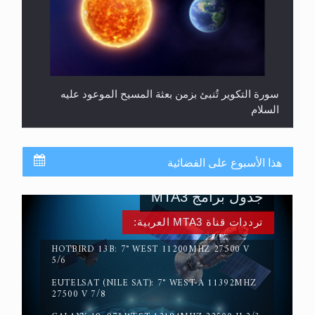
سورة التكوير تُنبئ بزمن بعثة المسيح الموعود عليه
السلام
هذا الأسبوع على الفضائية
جدول برامج MTA3
ترددات قناة MTA3 العربية:
HOTBIRD 13B: 7° WEST 11200MHZ 27500 V
5/6
حقيقة المسيح الدجال
EUTELSAT (NILE SAT): 7° WEST-A 11392MHZ
27500 V 7/8