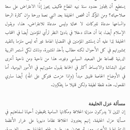
يستطيع أن يتجاوز حدود سنة نبيه المطاع فكيف يجوز إذًا الاعتراض على سعة
صلاحياته؟ ومن المؤكد أن شخص الخليفة بعد النبي نعمة ورحمة وإن كثرة الرحمة
واتساعها مدعاة للبركات لا محالة وليس مدعاة للاعتراض. هذا، ويقول
الإسلام أيضا، بما أن هناك دخلا في بادئ النظر لرأي المؤمنين أيضا في انتخاب
الخليفة لذا عليه أن يستشير المؤمنين في القضايا الهامة غير أنه ليس ملزما بالتقيد
بمشورتهم في كل الأحوال لكنه مطالب بأخذ المشورة. وذلك لكي تستمر التربية
الدينية للجماعة على الصعيد السياسي وغيره. هذا من ناحية ومن ناحية أخرى
تتولد البشاشة والانبساط أكثر في الجماعة بقبول مشورتهم في الأمور اليومية. أما
في الأوضاع الخاصة فليبق مبدأ (وإذا عزمت فتوكل على الله) أيضا ساري
المفعول. هذه نقطة لطيفة ولكن قليلا ما يتفكرون.
مسألة عزل الخليفة
إن الذين لا يدركون منـزلة الخلافة ومكانتها السامية يتخبطون أحيانا لسفاهتهم في
مسألة عزل الخليفة. إنهم يعتبرون الخلافة نظاما دنيويا على غرار الأنظمة
الديمقراطية الأخرى ومن ثم يبحثون عن طريق لخلع الخليفة حسب الضرورة.