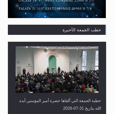
GALAXY 19: 97° WEST 12184MHZ 22500 H 2/3
PALAPA D: 113° EAST 3880MHZ 29900 H 7/8
خطب الجمعة الأخيرة
القرآن قاضٍ وحكمٌ على السنة ومهيمنٌ عليها.. ليس
العكس
خطبة الجمعة التي ألقاها حضرة أمير المؤمنين أيده
الله بتاريخ 31-07-2026