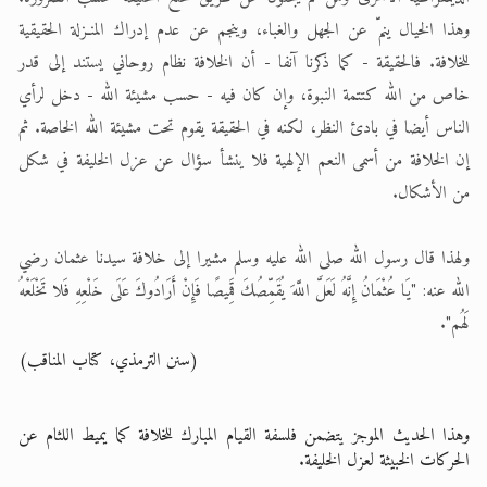
وهذا الخيال ينمّ عن الجهل والغباء، وينجم عن عدم إدراك المنـزلة الحقيقية
للخلافة. فالحقيقة - كما ذكرنا آنفا - أن الخلافة نظام روحاني يستند إلى قدر
خاص من الله كتتمة النبوة، وإن كان فيه - حسب مشيئة الله - دخل لرأي
الناس أيضا في بادئ النظر، لكنه في الحقيقة يقوم تحت مشيئة الله الخاصة. ثم
إن الخلافة من أسمى النعم الإلهية فلا ينشأ سؤال عن عزل الخليفة في شكل
من الأشكال.
ولهذا قال رسول الله صلى الله عليه وسلم مشيرا إلى خلافة سيدنا عثمان رضي
الله عنه: "يَا عُثْمَانُ إِنَّهُ لَعَلَّ اللَّهَ يُقَمِّصُكَ قَمِيصًا فَإِنْ أَرَادُوكَ عَلَى خَلْعِهِ فَلا تَخْلَعْهُ
لَهُم".
(سنن الترمذي، كتاب المناقب)
وهذا الحديث الموجز يتضمن فلسفة القيام المبارك للخلافة كما يميط اللثام عن
الحركات الخبيثة لعزل الخليفة.