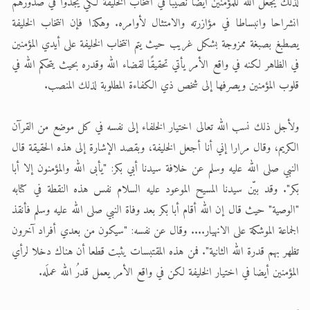
لذلك يجعل الله للمؤمنين أيضا نصيبا في انتخاب الخليفة لكي يجدوا في صدورهم
انشراحا وانبساطا في مؤازرته والامتثال لأوامره. وهكذا فإن انتخاب الخليفة
يصطبغ بصبغة ممزوجة بشكل غريب حيث يتم انتخاب الخليفة على أيدي المؤمنين
في الظاهر لكنه في واقع الأمر يأتي تحقيقًا لقضاء الله وقدره بحيث يتحكم الله في
قلوب المؤمنين ويصرفها إلى شخص ذي الكفاءة المطلوبة لذلك المنصب.
ولأجل ذلك نسب الله تعالى اختيار الخلفاء إلى نفسه في كل موضع من القرآن
الكريم، وقال مرارا إني أنا أجعل الخليفة، وبقصد الإشارة إلى هذه الحقيقة قال
النبي صلى الله عليه وسلم عن خلافة سيدنا أبي بكر: "يأبى الله والمؤمنون إلا أبا
بكر". وقد بيّن سيدنا المسيح الموعود عليه السلام نفس هذه النقطة في كتابه
"الوصية" حيث قال إن الله أقام أبا بكر بعد وفاة النبي صلى الله عليه وسلم فأنقذ
الجماعة الموشكة على الانهيار.... وقال عن نفسه: "سيكون من بعدي أفراد آخرون
تظهر بهم قدرة الله الثانية". فمن هذه المقتبسات يثبت قطعا أن هناك دخلا لرأي
المؤمنين أيضا في اختيار الخليفة لكن في واقع الأمر يعمل قدرُ الله عملَه.