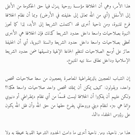
هذا الأمر، وهي أن الخلافة مؤسسة روحية ينـزل فيها حق الحكومة من الأعلى
إلى الأسفل (أي من الله تعالى إلى خليفته في الأرض) وبما أن نظام الخلافة
فرع للنبوة، ومن ناحية أخرى قد اكتملت الشريعة إلى الأبد، لذا كما تحوز
النبوة بصلاحيات واسعة داخل حدود الشريعة كذلك فإن الخلافة هي الأخرى
تحظى بصلاحيات واسعة داخل حدود الشريعة والسنة النبوية. أي أن الخليفة
حائز على أوسع الصلاحيات لتنظيم الجماعة الإلهية وتنسيقها ضمن حدود الشريعة
الإسلامية وداخل نطاق سنة نبيه المتبوع.
إن الشباب المعجبين بالديمقراطية المعاصرة يتعجبون من سعة صلاحيات شخص
واحد، ويقولون: كيف يمكن أن يملك شخص واحد صلاحيات واسعة هكذا؟
ولكن عليهم أن يفكروا أن الخلافة ليست قسمًا من أي نظام ديمقراطي أو دنيوي
وإنما هي جزء لنظام ديني وروحاني يتفرع حقها من حق الله وأن ظل الله يكون
على رؤوس الخلفاء دائما.
هذا من ناحية، ومن ناحية أخرى ما دامت الحدود الشرعية القوية محيطة به ولا