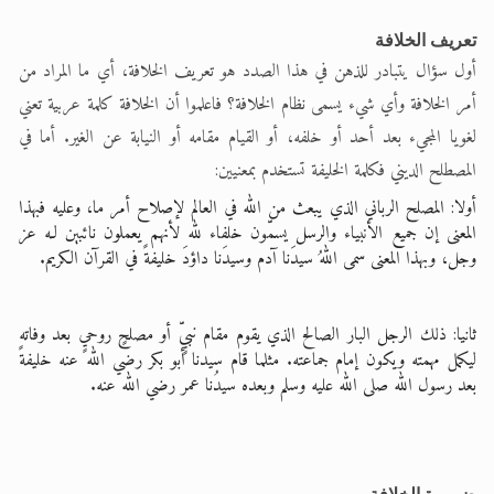
الحجّ.. دلالات، حِكم، وأهداف >> المزيد
تعريف الخلافة
أول سؤال يتبادر للذهن في هذا الصدد هو تعريف الخلافة، أي ما المراد من
اقرأ هذا المقال في أهمية عيد الأضحى و
أمر الخلافة وأي شيء يسمى نظام الخلافة؟ فاعلموا أن الخلافة كلمة عربية تعني
لغويا المجيء بعد أحد أو خلفه، أو القيام مقامه أو النيابة عن الغير. أما في
المصطلح الديني فكلمة الخليفة تستخدم بمعنيين:
أولا: المصلح الرباني الذي يبعث من الله في العالم لإصلاح أمر ما، وعليه فبهذا
المعنى إن جميع الأنبياء والرسل يسمّون خلفاء لله لأنهم يعملون نائبين لـه عز
وجل، وبهذا المعنى سمى اللهُ سيدَنا آدم وسيدَنا داؤدَ خليفةً في القرآن الكريم.
ثانيا: ذلك الرجل البار الصالح الذي يقوم مقام نبيٍّ أو مصلحٍ روحيٍ بعد وفاته
ليكمل مهمته ويكون إمام جماعته. مثلما قام سيدنا أبو بكر رضي الله عنه خليفةً
بعد رسول الله صلى الله عليه وسلم وبعده سيدُنا عمر رضي الله عنه.