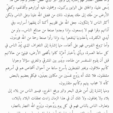
وأما تعطيل العشار فهو إشارة إلى وابور البر الذي عطّل العِشار والقِلاص فلا
يُسعى عليها، والخلق على الوابور يركبون. ويحملون عليه أوزارهم وأثقالهم، وكطيِّ
الأرض من مُلك إلى ملك يصلون. ذلك من فضل الله علينا وعلى الناس ولكن
أكثر الناس لا يشكرون. جعل الله على قلوبهم أكنة أن يفقهوا أسراره، وفي
آذانهم وقرا فهم لا يسمعون. وإذا وجدوا صنعة من صنائع الناس.. ولو من
أيدي الكفرة.. يأخذونها لينتفعوا بها، وإذا رأوا صنعة رحمة من الله فيردّون.
وأما تزويج النفوس فهو على أنحاء.. منها إشارة إلى التلغراف الذي يُمِدّ الناس في
كل ساعة العسرة، ويأتي بأخبار أعزّة كانوا بأقصى الأرض، فينبئ من حالاتهم
قبل أن يقوم المستفسر من مقامه، ويُدير بين المشرقي والمغربي سؤالا وجوابا
كأنهم ملاقون. ويخبر المضطرين بأسرع ساعة من أحوال أشخاص هم في أمرهم
مشفقون. فلا شك أنه يزوّج نفسَين من مكانين بعيدَين، فيكلم بعضهم بالبعض
كأنه لا حجاب بينهم وكأنهم متقاربون.
ومنها إشارة إلى أمن طرق البحر والبر ورفع الحرج، فيسير الناس من بلاد إلى
بلاد ولا يخافون. ولا شك أن في هذا الزمان زادت تعلقات البلاد بالبلاد،
وتعارف الناس بالناس فهم في كل يوم يزوَّجون. وزوّج الله التجار بالتجار،