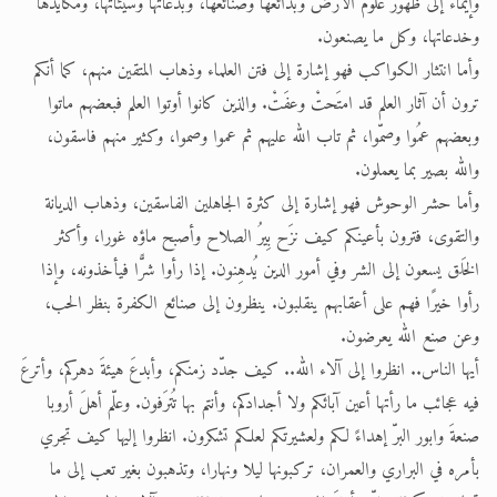
وإيماء إلى ظهور علوم الأرض وبدائعها وصنائعها، وبدعاتها وسيئاتها، ومكايدها
وخدعاتها، وكل ما يصنعون.
وأما انتثار الكواكب فهو إشارة إلى فتن العلماء وذهاب المتقين منهم، كما أنكم
ترون أن آثار العلم قد امتَحتْ وعفَتْ. والذين كانوا أوتوا العلم فبعضهم ماتوا
وبعضهم عمُوا وصمّوا، ثم تاب الله عليهم ثم عموا وصموا، وكثير منهم فاسقون،
والله بصير بما يعملون.
وأما حشر الوحوش فهو إشارة إلى كثرة الجاهلين الفاسقين، وذهاب الديانة
والتقوى، فترون بأعينكم كيف نزَح بِيرُ الصلاح وأصبح ماؤه غورا، وأكثر
الخَلق يسعون إلى الشر وفي أمور الدين يُدهِنون. إذا رأوا شرًّا فيأخذونه، وإذا
رأوا خيرًا فهم على أعقابهم ينقلبون. ينظرون إلى صنائع الكفرة بنظر الحب،
وعن صنع الله يعرضون.
أيها الناس.. انظروا إلى آلاء الله.. كيف جدّد زمنكم، وأبدعَ هيئةَ دهركم، وأترعَ
فيه عجائب ما رأتها أعين آبائكم ولا أجدادكم، وأنتم بها تُترَفون. وعلّم أهلَ أروبا
صنعةَ وابور البرّ إهداءً لكم ولعشيرتكم لعلكم تشكرون. انظروا إليها كيف تجري
بأمره في البراري والعمران، تركبونها ليلا ونهارا، وتذهبون بغير تعب إلى ما