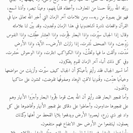
رزقه الله رزقًا حسنا من المعارف، وأعطاه قلبًا يفهم، وعينًا تبصر، وأذنا تسمع،
فهو على بصيرة من ربه... ومن علامات آخر الزمان التي أخبر الله تعالى منها في
القرآن واقعات نادرة تشاهدونها في هذا الزمان وتجدون. وقد بيّن لنا علاماته
وقال: إذا الجبال سيِّرت، وإذا البحار فجِّرت، وإذا العِشار عطِّلت، وإذا النفوس
زوِّجت، وإذا الصحف نُشرت. إذا زلزلت الأرض... الآية، وإذا الأرض
مُدّت، وألقت ما فيها وتخلَّتْ، وإذا الكواكب انتثرت، وإذا الوحوش حُشرت.
وفي كل ذلك أنباء آخر الزمان لقوم يتفكرون.
أما تسيير الجبال فقد رأيتم بأعينكم أن الجبال كيف سيّرت وأزيلت من مواضعها
وخيامُها هدِّمت، وقُنونها لاقتِ الوِهاد وصفوفُها تقوضت، تمشون على مناكبها
وتأفَدون.
وأما تفجير البحار فقد رأيتم أن الله بعث قوما فجّروا البحار وأجرَوا الأنهار وهم
على تفجيرها مداومون. وأحاطوا على دقائق علم تفجير الأنهار وأفاضوها على كل
واد غير ذي زرع، ليعمروا الأرض ويدفعوا بلايا القحط من أهلها وكذلك
يعملون، لينتفعوا من الأرض حق الانتفاع فهم منتفعون.