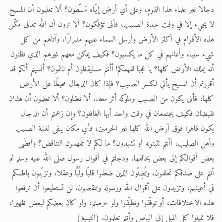
دجالا غير علماء هذا القوم، وعلى أي أرض إيّاه تسلّطون؟ ألا تعلمون أن المسيح
لا يجيء إلا في وقت عبدة الصليب، فأنى تؤفَكون؟ ألا ترون أن الله تعالى مكّن
هذه الأقوام في أكثر الأرض وأرسل السماء عليهم مدرارًا، وآتاهم من كل
شيء سببا، وأعانهم في كل ما يكسبون؟ فكيف يمكن معهم غيرهم الذي تظنون
أنه يملك الأرض كلها؟ يا عجبا لفهمكم! أأنتم مستيقظون أم نائمون؟ أنسيتم أنكم قد
أقررتم أن المسيح يأتي لكسر الصليب؟ فإذا كان الدجال محيطًا على الأرض
كلها، فأنى يكون من الصليب وملوكه أثر معه.. ألا تعقلون؟ ألا تعلمون أن هذان
نقيضان فكيف يجتمعان في وقت واحد أيها الغافلون؟ وإن زعمتم أن الدجال
يكون قاهرا فوق أرض الله كلها غير الحرمين، فأي مكان يبقى لغلبة الصليب
وأهل الصليب، أأنتم تثبتونه أو تشهدون؟ ما لكم لا تفهمون التناقض؟ وأفضَى
بعض أقوالكم إلى بعض يخالفها، ودجلتم في أقوال رسول صلى الله عليه وسلم ثم
أنتم على صدقكم تحلفون. وتُضِلّون الذين ضعفوا قلبًا ولُبًّا وعقلا، وتزيّنون باطلكم
في أعينهم، وتزيدون على أقوال الله ورسوله وتنقصون. لن تستطيعوا أن ترفعوا
هذه الاختلافات، أو توفّقوا وتطبّقوا ولو حرصتم، ولو كان بعضكم لبعض ظهيرا،
فلا تميلوا كل الميل إلى الباطل وأنتم تعلمون. (التبليغ)