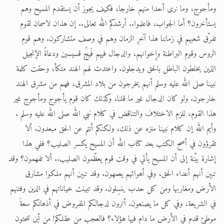
ومأجوج، وما نرى أحدا منهم خارجا، فكيف يجوز أن يستقدم المسيح وهم
يستأخرون؟ أما الجواب، فاعلموا.. أرشدكم الله تعالى.. إن هذان لاسمان لقوم
تفرّق شعبهم في زماننا هذا آخرِ الزمان وهم في وصف متشاركون. وهم قوم
الروس وقوم البراطنة وإخوانهم، والدجال فيهم فَيجُ قسيسين ودعاةُ الإنجيل
الذين يخلطون الباطل بالحق ويدجلون. واعتدت لهم الهند متكأ، وحقت كلمة
نبينا صلى الله عليه وسلم أنهم يخرجون من بلاد المشرق، فهم من مشرق الهند
خارجون. ولو كان الدجال غير ما قلنا، وكذلك كان قوم يأجوج ومأجوج غير
هذا القوم، للزم الاختلاف والتناقض في كلام نبي الله صلى الله عليه وسلم .
وأيم الله إن كلام نبينا منزه عن ذلك، ولكنكم أنتم عن الحق مبعدون. ألا
تقرؤون في أصح الكتب بعد كتاب الله أن المسيح يكسر الصليب؟ ففي هذا
إشارة بيّنة إلى أن المسيح يأتي في وقت قوم يعظّمون الصليب.. ألا تفهمون؟ وقد
تبين أنهم أعداء الحق، وفي أهوائهم يعمهون. وقد تبين أنهم ملكوا مشارق
الأرض ومغاربها ومن كل حدب ينسِلون. وقد تبينت خياناتهم في الدين وفتنهم
في الشريعة، وفي كل ما يصنعون. أترون لدجالكم المفروض في أذهانكم سعةَ
موطئِ قدم في الأرض ما دام فيها هؤلاء؟ فالعجب من عقلكم! من أين تنحتون