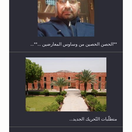
معرض القرآن الكريم لمدة ثلاثين يوما في مكتبة مدينة
ريهيماكي في فنلند
**الحصن الحصين من وساوس المعارضين ...**...
ندوة حول نظام الوصية في الجماعة الأحمدية في
شيتاغونغ – بنغلاديش
متطلَّبات التّحريك الجديد...