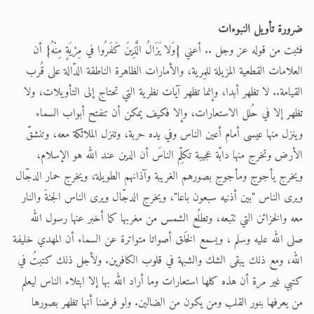
اقرأ هذا الكتاب وتعرّف على حقيقة الإسرا
ضرورة تأويل النبوءات
فثبت من قوله عز وجل .. أعني {وَلا يَزَالُ الَّذِينَ كَفَرُوا في مِرْيَةٍ مِنْهُ} أن
العلامات القطعية المزيلة للمِرية، والأمارات الظاهرة الناطقة الدّالة على قُرب
القيامة.. لا تظهر أبدا، وإنما تظهر آيات نظرية التي تحتاج إلى التأويلات، ولا
تظهر إلا في حُلل الاستعارات، وإلا فكيف يمكن أن تنفتح أبواب السماء
وينزل منها عيسى أمام أعين الناس وفي يده حربة، وتنزل الملائكة معه، وتنشقّ
الأرض وتخرج منها دابّة عجيبة تكلِّم الناسَ أن الدين عند الله هو الإسلام،
ويخرج يأجوج ومأجوج بصورهم الغريبة وآذانهم الطويلة، ويخرج حمار الدجّال
ويرى الناس "بين أذنيه سبعون باعا"، ويخرج الدجّال ويرى الناس الجنةَ والنار
معه والخزائن التي تتبعه، وتطلُع الشمس من مغربها كما أخبر عنها رسول الله
صلى الله عليه وسلم ، ويسمع الخَلق أصواتا متواترة عن السماء أن المهدي خليفة
الله، ومع ذلك يبقى الشك والشبهة في قلوب الكافرين. ولأجل ذلك كتبتُ في
كتبي غير مرة أن هذه كلها استعارات وما أراد الله بها إلا ابتلاء الناس ليعلم
من يعرفها بنور القلب ومن يكون من الضالين. ولو فرضنا أنها تظهر بصورها