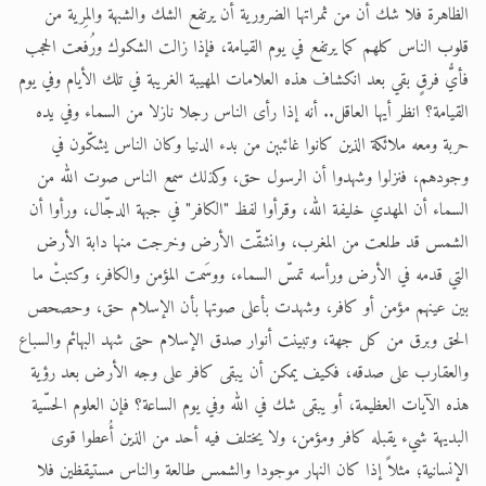
الظاهرة فلا شك أن من ثمراتها الضرورية أن يرتفع الشك والشبهة والمِرية من
قلوب الناس كلهم كما يرتفع في يوم القيامة، فإذا زالت الشكوك ورُفعت الحجب
فأيُّ فرقٍ بقي بعد انكشاف هذه العلامات المهيبة الغريبة في تلك الأيام وفي يوم
القيامة؟ انظر أيها العاقل.. أنه إذا رأى الناس رجلا نازلا من السماء وفي يده
حربة ومعه ملائكة الذين كانوا غائبين من بدء الدنيا وكان الناس يشكّون في
وجودهم، فنزلوا وشهدوا أن الرسول حق، وكذلك سمع الناس صوت الله من
السماء أن المهدي خليفة الله، وقرأوا لفظ "الكافر" في جبهة الدجّال، ورأوا أن
الشمس قد طلعت من المغرب، وانشقّت الأرض وخرجت منها دابة الأرض
التي قدمه في الأرض ورأسه تمسّ السماء، ووسَمت المؤمن والكافر، وكتبتْ ما
بين عينهم مؤمن أو كافر، وشهدت بأعلى صوتها بأن الإسلام حق، وحصحص
الحق وبرق من كل جهة، وتبينت أنوار صدق الإسلام حتى شهد البهائم والسباع
والعقارب على صدقه، فكيف يمكن أن يبقى كافر على وجه الأرض بعد رؤية
هذه الآيات العظيمة، أو يبقى شك في الله وفي يوم الساعة؟ فإن العلوم الحسّية
البديهة شيء يقبله كافر ومؤمن، ولا يختلف فيه أحد من الذين أُعطوا قوى
الإنسانية؛ مثلاً إذا كان النهار موجودا والشمس طالعة والناس مستيقظين فلا