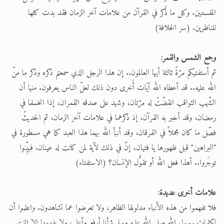
المفسدين. وكل ما ذُكر في القرآن من علامات آخر الزمان فقد بدت كلها
للناظرين. (سر الخلافة)
وجمع الشمس والقمر:
ثم أستفتيكم مرّةً ثالثة أيها العالمون.. إن هذا الرجل الذي سمعتم ذكره وذكر ما منّ
الله عليه.. قد أعطاه الله آيات أُخرى دون ذلك لعلّ الناس يعرفون. منها أن
الشّهب الثواقب انقضّتْ له مرّتان، وشهد على صدقه القمران، إذا انخسفا في
رمضان، وقد أخبر به القرآن، إذ ذكرهما في علامات آخر الزمان، ثم الحديثُ
فصّل ما كان مجملاً في الفرقان، وقد أنبأ الله بهما هذا العبد كما هي مسطورة في
"البراهين" قبل ظهورها يا فتيان، إنّ في ذلك لآية لمن كانت له عينان. فبيِّنوا
توجَروا.. أهذا فعل الله أو تقوُّل الإنسان؟ (الاستفتاء)
علامات أخرى عديدة:
فلا تفهموا من هذه الأنباء مدلولها الظاهر، ولا تعرضوا عما تشاهدون. واعلموا أن
لكلمات رسول الله صلى الله عليه وسلم شأنا أرفع وأعلى، ولا يفهمها إلا الذي