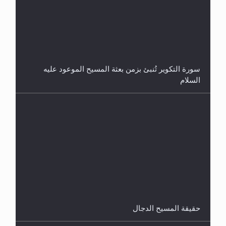
فتوى أمير المؤمنين الميرزا مسرور أحمد أيده الله في
أطفال الأنابيب وتحديد جنس المولود..
سورة التكوير تُنبئ بزمن بعثة المسيح الموعود عليه
السلام
هل من الصحيح أن ديّة المرأة المقتولة تساوي نصف ديّة
الرجل المقتول؟
حقيقة المسيح الدجال