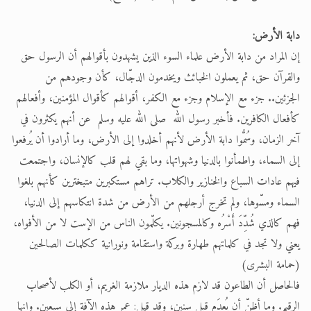
دابة الأرض:
إن المراد من دابة الأرض علماء السوء الذين يشهدون بأقوالهم أن الرسول حق
والقرآن حق، ثم يعملون الخبائث ويخدمون الدجّال، كأن وجودهم من
الجزئين.. جزء مع الإسلام وجزء مع الكفر، أقوالهم كأقوال المؤمنين، وأفعالهم
كأفعال الكافرين. فأخبر رسول الله صلى الله عليه وسلم عن أنهم يكثرون في
آخر الزمان، وسُمُّوا دابة الأرض لأنهم أخلدوا إلى الأرض، وما أرادوا أن يُرفعوا
إلى السماء، واطمأنوا بالدنيا وشهواتها، وما بقي لهم قلب كالإنسان، واجتمعت
فيهم عادات السباع والخنازير والكلاب. تراهم مستكبرين متبخترين كأنهم بلغوا
السماء ومسّوها، ولم تخرج أرجلهم من الأرض من شدة انتكاسهم إلى الدنيا،
فهم كالذي شُدِّدَ أَسْرُه وكالمسجونين. يكلّمون الناس من الإست لا من الأفواه،
يعني ولا تجد في كلماتهم طهارة وبركة واستقامة ونورانية ككلمات الصالحين
(حمامة البشرى)
فالحاصل أن الطاعون قد لازم هذه الديار ملازمة الغريم، أو الكلب لأصحاب
الرقيم. وما أظنّ أن يُعدَم قبل سنين، وقد قيل: عمر هذه الآفة إلى سبعين. وإنها