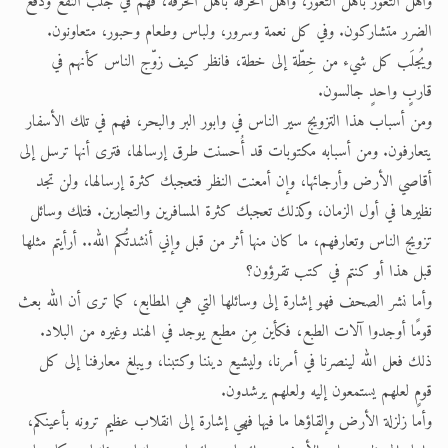
وأهل الثغور بأهل الثغور، وأهل الحرفة بأهل الحرفة، فهم في جلب النفع ودفع
الضرر متشاركون. وفي كل نعمة وسرور، ولباس وطعام وحبور، متعاونون.
ويُجلَب كل شيء من خِطّة إلى خطة، فانظر كيف زوّج الناس كأنهم في
قاربٍ واحدٍ جالسون.
ومن أسباب هذا التزويج سير الناس في وابور البر والبحر، فهم في تلك الأسفار
يتعارفون. ومن أسبابه مكتوبات قد أُحسنت طرق إرسالها، فترى أنها ترسل إلى
أقاصي الأرض وأرجائها، وإن أمعنت النظر فتعجبك كثرة إرسالها، ولن تجد
نظيرها في أول الزمان، وكذلك تعجبك كثرة المسافرين والتجارين. فتلك وسائل
تزويج الناس وتعارفهم، ما كان منها أثر من قبل وإني أنشدتُكم الله.. أرأيتم مثلها
قبل هذا أو كنتم في كتب تقرؤون؟
وأما نشر الصحف فهو إشارة إلى وسائلها التي هي المطابع، كما ترى أن الله بعث
قومًا أوجدوا آلات الطبع، فكأين مِن مطبع يوجد في الهند وغيره من البلاد.
ذلك فعل الله لينصرنا في أمرنا، وليشيع ديننا وكتبنا، ويبلغ معارفنا إلى كل
قومٍ لعلهم يستمعون إليه ولعلهم يرشدون.
وأما زلزلة الأرض وإلقاؤها ما فيها فهي إشارة إلى انقلاب عظيم ترونه بأعينكم،