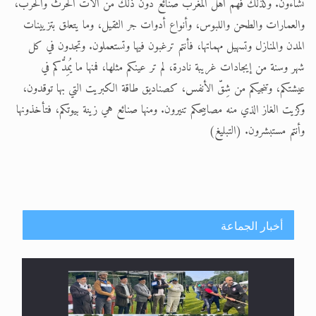
تشاءون. وكذلك فهّم أهلَ المغرب صنائع دون ذلك من آلات الحرث والحرب،
والعمارات والطحن واللبوس، وأنواع أدوات جر الثقيل، وما يتعلق بتزيينات
المدن والمنازل وتسهيل مهماتها، فأنتم ترغبون فيها وتستعملون. وتجدون في كل
شهر وسنة من إيجادات غريبة نادرة، لم تر عينكم مثلها، فمنها ما يُمِدُّكم في
عيشتكم، وتنجيكم من شِقّ الأنفس، كصناديق طاقة الكبريت التي بها توقدون،
وكزيت الغاز الذي منه مصابيحكم تنيرون. ومنها صنائع هي زينة بيوتكم، فتأخذونها
وأنتم مستبشرون. (التبليغ)
أخبار الجماعة