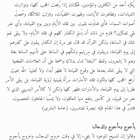
يُنكره أحد من الكافرين والمؤمنين. فكذلك إذا رُفعت الحجب كلها، وتواترت
الشهادات، وتظاهرت الآيات، وظهرت المخفيّات، وتنزلت الملائكة، وسُمعتْ
أصوات السماء، فأي تفاوُت بقيت بين تلك الأيام وبين يوم القيامة، وأي مفر
بقي للمنكرين؟ فلزم من ذلك أن يُسلِم الكفار كلهم في تلك الأيام، ولا يبقى لهم
شك في الساعة؛ ولكن القرآن قد قال غير مرة إن الكفار يبقون على كفرهم
إلى يوم القيامة، ويبقون في مِريتهم وشكّهم في الساعة حتى تأتيهم الساعة بغتة
وهم لا يشعرون. ولفظ "البغتة" تدل بدلالة واضحة على أن العلامات القطعية
التي لا يبقى شك بعدها على وقوع القيامة لا تظهر أبدا، ولا تجليها الله بحيث
تُرفع الحجب كلها وتكون تلك الأمارات مرآة يقينية لرؤية القيامة، بل يبقى الأمر
نظريا إلى يوم القيامة، والأمارات تظهر كلها ولكن لا كالأمر البديهي الذي لا
مفر من قبوله، بل كأمور ينتفع منها العاقلون، ولا يمسّها الجاهلون المتعصبون،
فتدبَّرْ في هذا المقام فإنه تبصرة للمتدبرين. (حمامة البشرى)
يأجوج ومأجوج والدجال:
وقالوا إن المسيح الموعود لا يجيء إلا في وقت خروج الدجال، وخروج يأجوج