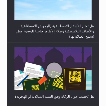
الهجرة: بحث عن الأمن والسلام في سبيل إرساء الأمن
والسلام...
هل تعتبر الأشفار الاصطناعية (الرموش الاصطناعية)
والأظافر البلاستيكية وطلاء الأظافر حاجبا للوضوء وهل
يُسمح الصلاة بها؟
رأيٌ في لغة المسيح الموعود عليه السلام ..«3» نظرة
في شعر المسيح الموعود عليه السلام.....
هل يُحسب حول الزكاة وفق السنة الميلادية أو الهجرية؟