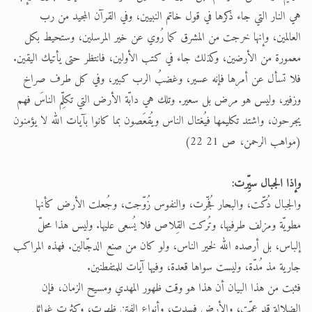
هي النار التي جاء ذكرها في قول خاتم النبيين، وفي القرآن المجيد من رب
العالمين، وإنها خرجت من المشرق كما رُوي عن خير المرسلين، وستحيط بكل
معمورة من الأرضين، وكذلك جاء في كتب الأولين، فانتظر حتى يأتيك اليقين.
فلا تسأل عن أمرها فإنه عسير، وغضبُ الرب كبير، وفي كل طرف صراخ
وزفير، وليس هو مرض بل سعير. وتلك هي دابّة الأرض التي تكلِّم الناسَ فهم
يجرحون، واشتد تكليمها فيُغتال الناس ويُقعَصون بما كانوا بآيات الله لا يؤمنون
(مواهب الرحمن، ص 21 22)
وإذا الجبال سيِّرت:
والجبال دُكّت، والبحار فُجّرت، والنفوس زُوّجت، وجُعلت الأرض كأنها
مطويّة ومزلف طرفيها، وتُركت القِلاص فلا يُسعى عليها. وليس هذا محلّ
إلباس، بل أرصده الله لخير الناس، ولو كان من صنع الدجّالين. فهذه المراكب
جارية مذ مُدّة، وليست سواها قعدة، وفيها آيات للمتفطنين.
فثبت من هذا البيان أن هذا هو وقت ظهور المهدي ومسيح الزمان، فإن
الضلالة قد عمّت، والأرض فسدت، وأنواع الفتن ظهرت، وكثرت غوائل