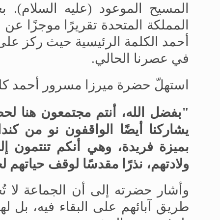
المسيح الموعود (عليه السلام). 
المملكة المتحدة تقريرًا موجزًا
عن ا
أحمد الكلمة الرئيسية حيث ركز على ال
في عصرنا الحالي
.
استهلّ حضرة ميرزا
مسرور أحمد كلمت
"بفضل الله، أنتم مجتمعون هنا لحض
يشاركنا أيضًا الواقفون نو من كندا
بميزة فريدة، وهي أنكم تنتمون إلى
ولادتهم، نذرًا مقدسًا لوقف حياتهم ل
وأشار حضرته إلى أن الجماعة لا ت
طريق آبائهم على البقاء فيه، بل ل