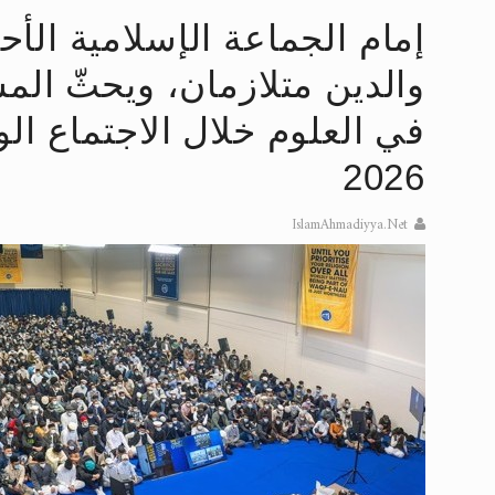
تعميم هامّ لأفراد الجماعة >> المزيد
إمام الجماعة الإسلامية الأحم
والدين متلازمان، ويحثّ الم
إعلان هامّ بخصوص الرسائل المرسلة إ
في العلوم خلال الاجتماع ال
للانتقال إلى كافة الردود على القمص
2026
اقرأ هذا الكتاب وتعرّف على حقيقة ال
عرض مصوَّر لأقوال المستشرقين في خا
IslamAhmadiyya.Net
الحجّ.. دلالات، حِكم، وأهداف >> المزي