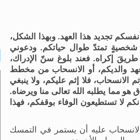
نفسكم تجديد هذا العهد
.
وبهذا الشكل،
 شخصيةٍ تمتدّ طوال حياتكم
.
ودعوني
طريقَ إكراه
.
فعند بلوغ سنّ الإدراك،
 عهد والديكم، أو الانسحاب من مخطط
 الانسحاب، فلا إثم عليكم، ولا ينبغي
 هو مما يطلبه الله تعالى منا ويرضاه
.
كم لا تستطيعون الوفاء بوقفكم، فهذا
انسحاب عليه أن يستمر في التمسك