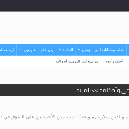
خطب وخطابات أمير المؤمنين
المكتبة
ردود على المعارضين
أرشيف الفي
أسئلة وأجوبة
مراسلة أمير المؤمنين أيده الله
حى وأحكامه >> المزيد
حى وأحكامه >> المزيد
د
لم والدين متلازمان، ويحثّ المسلمين الأحمديين على التفوّق في العل