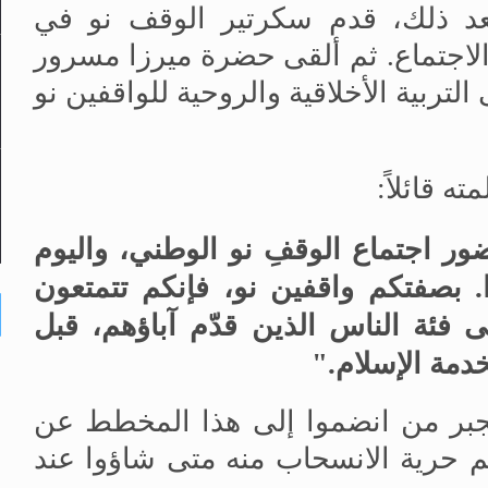
بعد ذلك، قدم سكرتير الوقف نو في
لاجتماع
.
ثم ألقى حضرة ميرزا
مسرور
تربية الأخلاقية والروحية للواقفين نو
ه قائلاً
:
ور اجتماع الوقفِ نو الوطني، واليوم
.
بصفتكم واقفين نو، فإنكم تتمتعون
 فئة الناس الذين قدّم آباؤهم، قبل
خدمة الإسلام
.
"
ُجبر من انضموا إلى هذا المخطط عن
هم حرية الانسحاب منه متى شاؤوا عند