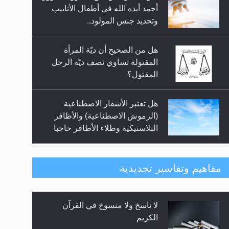
رأيٌ في لغة المسيح الموعود عليه
أحمد أيده الله في أطفال الأنابيب
السلام.. 4...
وتحديد جنس المولود..
هل من الصحيح أن ديّة المرأة
المقتولة تساوي نصف ديّة الرجل
المقتول؟
هل تعتبر الأشفار الاصطناعية
(الرموش الاصطناعية) والأظافر
البلاستيكية وطلاء الأظافر حاجبا
للوضوء وهل يُسمح الصلاة بها؟
هل يُحسب حول الزكاة وفق السنة
مفاهيم وتفاسير تجديدية
الميلادية أو الهجرية؟
لا ناسخ ولا منسوخ في القرآن
هل يجوز فتح مشروع كوافير نسائي
الكريم
للمحجبات وغير المحجبات؟