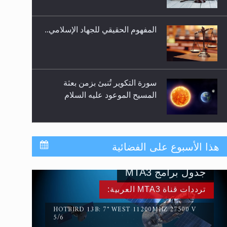
المفهوم الحقيقي للجهاد الإسلامي..
سورة التكوير تُنبئ بزمن بعثة
المسيح الموعود عليه السلام
حقيقة المسيح الدجال
هذا الأسبوع على الفضائية
جدول برامج MTA3
القرآن قاضٍ وحكمٌ على السنة
ترددات قناة MTA3 العربية:
ومهيمنٌ عليها.. ليس العكس
HOTBIRD 13B: 7° WEST 11200MHZ 27500 V
5/6