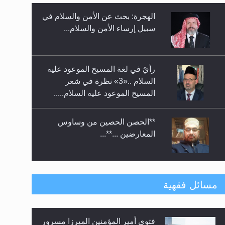
الهجرة: بحث عن الأمن والسلام في
حفل توزيع الشهادات في الجامعة
سبيل إرساء الأمن والسلام...
الأحمدية بنيجيريا لعام 2025
رأيٌ في لغة المسيح الموعود عليه
السلام ..«3» نظرة في شعر
المسيح الموعود عليه السلام.....
**الحصن الحصين من وساوس
المعارضين ...**...
متطلَّبات التّحريك الجديد...
مسائل فقهية
فتوى أمير المؤمنين الميرزا مسرور