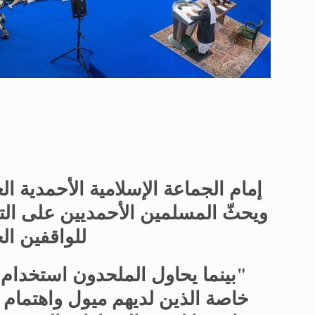
إمام الجماعة الإسلامية الأحمدية الع
ويحثّ المسلمين الأحمديين على التف
للواقفين الجدد
"بينما يحاول الملحدون استخدام ا
خاصة الذين لديهم ميول واهتمام ب