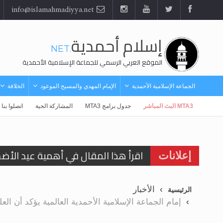
info@islamahmadiyya.net
إسلام أحمدية
.NET
الموقع العربي الرسمي للجماعة الإسلامية الأحمدية
الجماعة الإسلامية الأحمدية
الإمام المهدي والمسيح الموعود
الخلافة
MTA3 البث المباشر
جدول برامج MTA3
المشاركة الحية
اتصلوا بنا
اقرأ هذا المقال في أهمية عيد الأض
إعلانات
اقرأ هذا المقال في أهمية عيد الأض
الأخبار
الرئيسية
الحجّ.. دلالات، حِكم، وأهداف >> المزي
إمام الجماعة الإسلامية الأحمدية العالمية يؤكد أن الع
تعميم هامّ لأفراد الجماعة >> المزيد