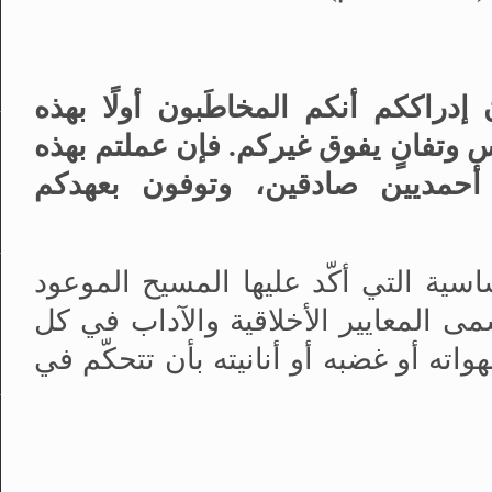
راككم أنكم المخاطَبون أولًا بهذه
س وتفانٍ يفوق غيركم
.
فإن عملتم بهذه
أحمديين صادقين، وتوفون بعهدكم
اسية التي أكّد عليها المسيح الموعود
مى المعايير الأخلاقية والآداب في كل
واته أو غضبه أو أنانيته بأن تتحكّم في