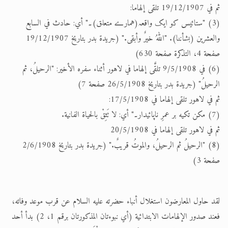
ثم في 19/12/1907 تلقى إلهاما:
(3) "ستائیس کو ایک واقعہ(ہمارے متعلق)۔" أي: حادث في السابع
والعشرين (بشأننا). "اللهُ خيرٌ وأبقى." (جريدة بدر بتاريخ 19/12/1907
صفحة 4، التذكرة صفحة 630)
(6) في 9/5/1908 تلقَّى إلهاما في لاهور أثناء سفره الأخير: "الرحيلُ، ثم
الرحيلُ" (جريدة بدر بتاريخ 26/5/1908 صفحة 7)
ثم في لاهور تلقى إلهاما في 17/5/1908:
(7) مكن تكيه بر عمرِ ناپائيدار۔" أي: لا تَثِقْ بالحياة الفانية.
ثم في لاهور تلقى إلهاما في 20/5/1908
(8) "الرحيلُ ثم الرحيلُ، والموتُ قريبٌ." (جريدة بدر بتاريخ 2/6/1908
صفحة 3)
لقد حاول المعارضون استغلال أنباء حضرته عليه السلام عن قرب موعد وفاته،
فعند صدور الإلهامات الابتدائية (أي نبوءتان المذكورتان برقم 1، 2) بدأ أحد