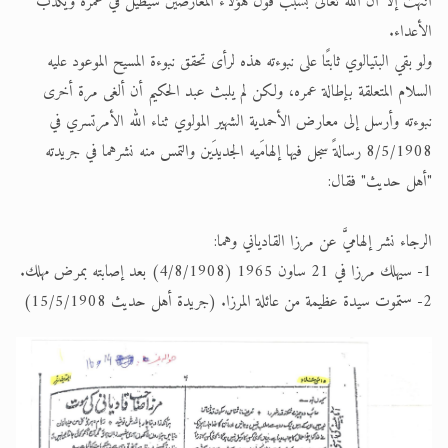
انتهت إلا أن الله تعالى بسبب قول هؤلاء المعارضين سيطيل في عمره ويكذب
الأعداء.
ولو بقي البتيالوي ثابتًا على نبوءته هذه لرأى تحقق نبوءة المسيح الموعود عليه
السلام المتعلقة بإطالة عمره، ولكن لم يلبث عبد الحكيم أن ألغى مرة أخرى
نبوءته وأرسل إلى معارض الأحمدية الشهير المولوي ثناء الله الأمرتسري في
8/5/1908 رسالةً سجل فيها إلهامَيه الجديدَين والتمس منه نشرهما في جريدته
"أهل حديث" فقال:
الرجاء نشر إلهاميَّ عن مرزا القادياني وهما:
1- سيهلك مرزا في 21 ساون 1965 (4/8/1908) بعد إصابته بمرض مهلك.
2- ستموت سيدة عظيمة من عائلة المرزا. (جريدة أهل حديث 15/5/1908)