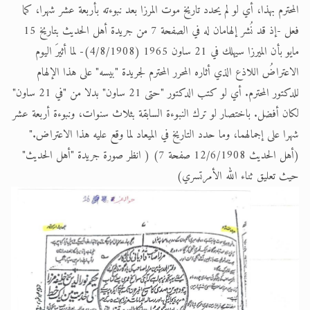
المحترم بهذا، أي لو لم يحدد تاريخ موت المرزا بعد نبوءته بأربعة عشر شهرا، كما
فعل -إذ قد نُشر إلهامان له في الصفحة 7 من جريدة أهل الحديث بتاريخ 15
مايو بأن الميرزا سيهلك في 21 ساون 1965 (4/8/1908)- لما أثيرَ اليوم
الاعتراضُ اللاذع الذي أثاره المحرر المحترم لجريدة "بيسه" على هذا الإلهام
للدكتور المحترم. أي لو كتب الدكتور "حتى 21 ساون" بدلا من "في 21 ساون"
لكان أفضل. باختصار لو ترك النبوءة السابقة بثلاث سنوات، ونبوءة أربعة عشر
شهرا على إجمالهما، وما حدد التاريخ في الميعاد لما وقع عليه هذا الاعتراض."
(أهل الحديث 12/6/1908 صفحة 7) ( انظر صورة جريدة "أهل الحديث"
حيث تعليق ثناء الله الأمرتسري)