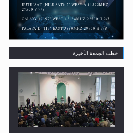
EUTELSAT (NILE SAT): 7° WEST-A 11392MHZ
حقيقة المسيح الدجال
27500 V 7/8
GALAXY 19: 97° WEST 12184MHZ 22500 H 2/3
PALAPA D: 113° EAST 3880MHZ 29900 H 7/8
خطب الجمعة الأخيرة
القرآن قاضٍ وحكمٌ على السنة ومهيمنٌ عليها.. ليس
العكس