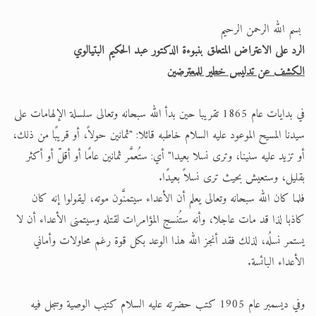
الحجّ.. دلالات، حِكم، وأهداف >> المزيد
بسم الله الرحمن الرحيم
الرد على الاعتراض المتعلق بنبوءة الدكتور عبد الحكيم البتيالوي
اقرأ هذا المقال في أهمية عيد الأضحى و
الكشف عن تدليس خطير للمعترضين
في بدايات عام 1865 تقريبا حين بدأ الله سبحانه وتعالى سلسلة الإلهامات على
سيدنا المسيح الموعود عليه السلام خاطبه قائلا: "ثمانين حولاً، أو قريبًا من ذلك،
أو تزيد عليه سنينا، وترى نسلا بعيدا" أي: ستُعمَّر ثمانين عامًا أو أقلّ أو أكثر
بقليل، وستعيش بحيث ترى نسلاً بعيدًا.
فلما كان الله سبحانه وتعالى يعلم أن الأعداء سيتمنَّون موته، ليقولوا إنه كان
كاذبا لذا قد مات عاجلا، وأنه ستُنسج المؤامرات لقتله وسيتمنى الأعداء أن لا
يستمر نسلُه، لذلك فقد أنجز الله هذا الوعد بكل قوة رغم محاولات وأماني
الأعداء البائسة.
وفي ديسمبر عام 1905 كتب حضرته عليه السلام كتيب الوصية وسجل فيه