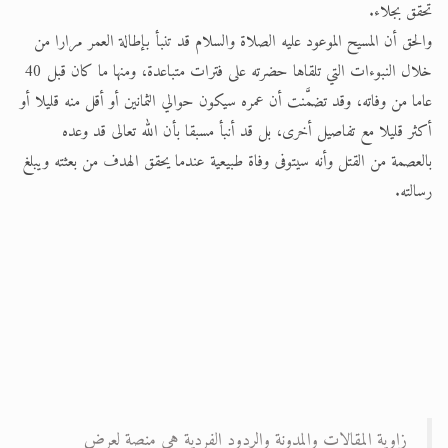
تحقق بجلاء.
والحق أن المسيح الموعود عليه الصلاة والسلام قد تنبأ بإطالة العمر مرارا من
خلال النبوءات التي تلقاها حضرته على فترات متباعدة، ومنها ما كان قبل 40
عاما من وفاته، وقد تضمَّنت أن عمره سيكون حوالي الثمانين أو أقل منه قليلا أو
أكثر قليلا مع تفاصيل أخرى، بل قد أنبأ مسبقا بأن الله تعالى قد وعده
بالعصمة من القتل وأنه سيتوفى وفاة طبيعية عندما يحقق الهدف من بعثته ويبلغ
رسالته.
زاوية المقالات والمدونة والردود الفردية هي منصة لعرض