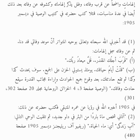
إلهاماتٍ واضحةً عن قرب وفاته، وظل يذكر إلهاماته وكشوفه عن وفاته بعد ذلك
أيضا في عدة مناسبات، فمثلا كتب حضرته في كتيب الوصية في ديسمبر
1905:
(1) قد أخبرني الله سبحانه وتعالى بوحيه المتواتر أنّ موعد وفاتي قد دنا.
ثم عن وفاته سجل إلهامات:
(أ) "قَرُبَ أجلُك المقدّر.. قَلَّ ميعادُ ربّك."
(ب) "قلّتْ أيامُ حياتك. يومئذ يستولي الحزن على الجميع. سوف يحدث كذا
وكذا ثم تقع حادثتك. بعد وقوع جميع الحوادث وإراءة عجائب القدرة سيقع
حادث وفاتك." (الوصية صفحة 3، 4 الخزائن الروحانية مجلد 20 صفحة 302،
301)
في 1905 أخبره الله في رؤيا عن عمره المتبقي فكتب حضرته عن ذلك:
(2) "آتاني شخص ماءً باردًا من البئر في دلو جديد، ثم تلقيت الوحي التالي:
"آبِ زندگی" أي: ماء الحياة." (ريفيو آف ريليجنـز ديسمبر 1905 صفحة
480)