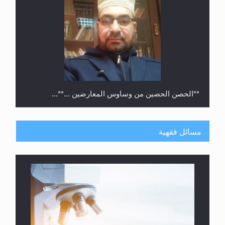
**الحصن الحصين من وساوس المعارضين ...**...
مسائل فقهية
متطلَّبات التّحريك الجديد...