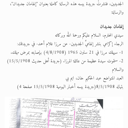
الجديدين، فنشرتْ جريدة بيسه هذه الرسالة كاملة بعنوان "إلهامان جديدان"،
والرسالة:
إلهامان جديدان
سيدي المحترم، السلام عليكم ورحمة الله وبركاته
الرجاء إكرامي بنشر إلهاميَّ الجديدين- عن مرزا غلام أحمد- في جريدتك:
1- سيهلك مرزا في 21 ساون 1965 (4/8/1908) بإصابته بمرض مهلك.
2- ستموت سيدة عظيمة من عائلة المرزا. (جريدة أهل حديث 15/5/1908)
والسلام
العبد المتواضع عبد الحكيم خان، ايم بي
بتياله 8/5/1908(جريدة بيسه أخبار اليومية 15/5/1908 صفحة 4)