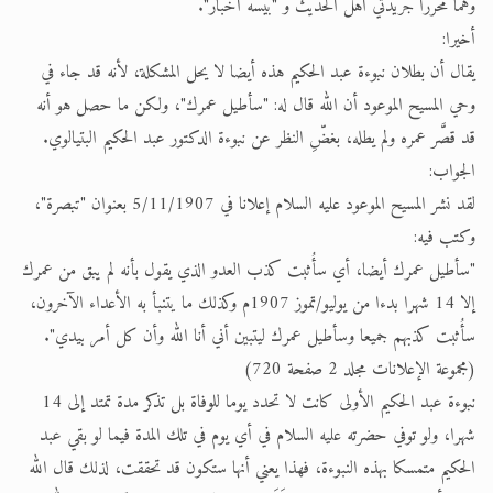
وهما محررا جريدتي أهل الحديث و "بيسه أخبار".
أخيرا:
يقال أن بطلان نبوءة عبد الحكيم هذه أيضا لا يحل المشكلة، لأنه قد جاء في
وحي المسيح الموعود أن الله قال له: "سأطيل عمرك"، ولكن ما حصل هو أنه
قد قصَّر عمره ولم يطله، بغضِّ النظر عن نبوءة الدكتور عبد الحكيم البتيالوي.
الجواب:
لقد نشر المسيح الموعود عليه السلام إعلانا في 5/11/1907 بعنوان "تبصرة"،
وكتب فيه:
"سأطيل عمرك أيضا، أي سأُثبت كذب العدو الذي يقول بأنه لم يبق من عمرك
إلا 14 شهرا بدءا من يوليو/تموز 1907م وكذلك ما يتنبأ به الأعداء الآخرون،
سأُثبت كذبهم جميعا وسأطيل عمرك ليتبين أني أنا الله وأن كل أمر بيدي".
(مجموعة الإعلانات مجلد 2 صفحة 720)
نبوءة عبد الحكيم الأولى كانت لا تحدد يوما للوفاة بل تذكر مدة تمتد إلى 14
شهرا، ولو توفي حضرته عليه السلام في أي يوم في تلك المدة فيما لو بقي عبد
الحكيم متمسكا بهذه النبوءة، فهذا يعني أنها ستكون قد تحققت، لذلك قال الله