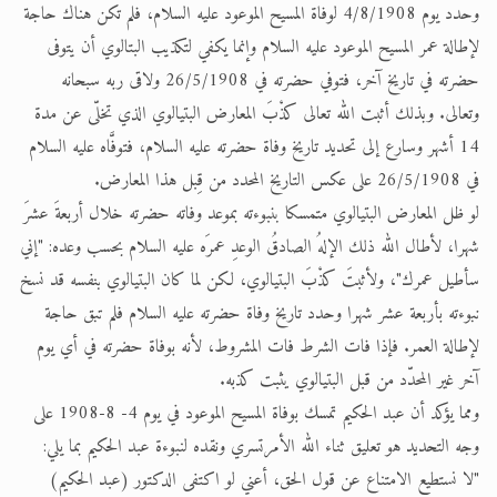
وحدد يوم 4/8/1908 لوفاة المسيح الموعود عليه السلام، فلم تكن هناك حاجة
لإطالة عمر المسيح الموعود عليه السلام وإنما يكفي لتكذيب البتالوي أن يتوفى
حضرته في تاريخ آخر، فتوفي حضرته في 26/5/1908 ولاقى ربه سبحانه
وتعالى. وبذلك أثبت الله تعالى كذْبَ المعارض البتيالوي الذي تخلّى عن مدة
14 أشهر وسارع إلى تحديد تاريخ وفاة حضرته عليه السلام، فتوفَّاه عليه السلام
في 26/5/1908 على عكس التاريخ المحدد من قِبل هذا المعارض.
لو ظل المعارض البتيالوي متمسكا بنبوءته بموعد وفاته حضرته خلال أربعةَ عشرَ
شهرا، لأطال الله ذلك الإلهُ الصادقُ الوعدِ عمرَه عليه السلام بحسب وعده: "إني
سأطيل عمرك"، ولأثبتَ كذْبَ البتيالوي، لكن لما كان البتيالوي بنفسه قد نسخ
نبوءته بأربعة عشر شهرا وحدد تاريخ وفاة حضرته عليه السلام فلم تبق حاجة
لإطالة العمر. فإذا فات الشرط فات المشروط، لأنه بوفاة حضرته في أي يوم
آخر غير المحدّد من قبل البتيالوي يثبت كذبه.
ومما يؤكد أن عبد الحكيم تمسك بوفاة المسيح الموعود في يوم 4- 8-1908 على
وجه التحديد هو تعليق ثناء الله الأمرتسري ونقده لنبوءة عبد الحكيم بما يلي:
"لا نستطيع الامتناع عن قول الحق، أعني لو اكتفى الدكتور (عبد الحكيم)