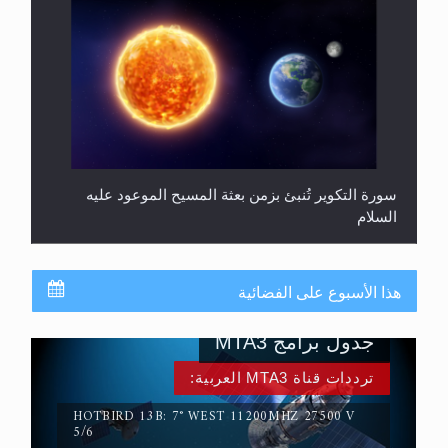
سورة التكوير تُنبئ بزمن بعثة المسيح الموعود عليه
السلام
هذا الأسبوع على الفضائية
جدول برامج MTA3
ترددات قناة MTA3 العربية:
HOTBIRD 13B: 7° WEST 11200MHZ 27500 V
5/6