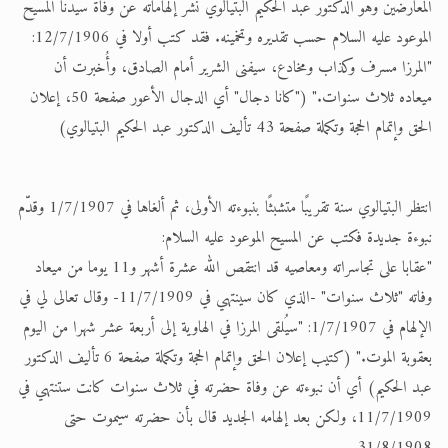
المعارضين وهو الدكتور عبد الحكيم البتيالوي نشْرَ إلهاماته عن وفاة سيدنا المسيح
الموعود عليه السلام حسب تقديره وتخمينه. فقد كتب أولا في 12/7/1906:
"المرزا مسرف وكذاب ومخادع، سيفنى الشرير أمام الصادق، وأُخبرت أن
ميعاده ثلاث سنوات." ("كانا دجال" أي الدجال الأعور صفحة 50، إعلان
الحق وإتمام الحجة وتكملة صفحة 43 تأليف الدكتور عبد الحكيم البتيالوي)
انتظر البتيالوي سنة تقريبًا متشبثًا بنبوءته الأولى، ثم ألغاها في 1/7/1907 وقدّم
نبوءة جديدة فكتب عن المسيح الموعود عليه السلام:
"عقابا على تجاسراته ومعاصيه قد انتقص الله عشرة أشهر و11 يوما من ميعاد
وفاته "ثلاث سنوات" -الذي كان سينتهي في 11/7/1909- وقال تعالى لي في
الإلهام في 1/7/1907: "سيُلقى المرزا في الهاوية إلى أربعة عشر شهرا من اليوم
بعقوبة الموت." (كتيب إعلان الحق وإتمام الحجة وتكملة صفحة 6 تأليف الدكتور
عبد الحكيم) أي أن نبوءته عن وفاة حضرته في ثلاث سنوات كانت ستنتهي في
11/7/1909، ولكن بعد إلهامه الجديد قال بأن حضرته سيموت حتى