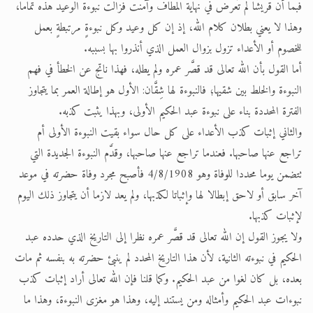
فبما أن قريشا لم تُعرض في نهاية المطاف وآمنت فزالت نبوءة الوعيد هذه تماما،
وهذا لا يعني بطلان كلام الله، إذ إن كل وعيد وكل نبوءةٍ مرتبطةٍ بعمل
للخصوم أو الأعداء تزول بزوال العمل الذي أنذروا بها بسببه.
أما القول بأن الله تعالى قد قصَّر عمره ولم يطله، فهذا ناتج عن الخطأ في فهم
النبوءة والخلط بين شقيها؛ فالنبوءة لها شِقَّان: الأول هو إطالة العمر بما يتجاوز
الفترة المحددة بناء على نبوءة عبد الحكيم الأولى، وبهذا يثبت كذبه.
والثاني إثبات كذب الأعداء على كل حال سواء بقيت النبوءة الأولى أم
تراجع عنها صاحبها. فعندما تراجع عنها صاحبها، وقدَّم النبوءة الجديدة التي
تتضمن يوما محددا للوفاة وهو 4/8/1908 فأصبح مجرد وفاة حضرته في موعد
آخر سابق أو لاحق إبطالا لها وإثباتا لكذبها، ولم يعد لازما أن يتجاوز ذلك اليوم
لإثبات كذبها.
ولا يجوز القول إن الله تعالى قد قصَّر عمره نظرا إلى التاريخ الذي حدده عبد
الحكيم في نبوءته الثانية، لأن هذا التاريخ المحدد لم ينبئ حضرته به بنفسه ثم مات
بعده، بل كان لغوا من عبد الحكيم. وكما قلنا فإن الله تعالى أراد إثبات كذب
نبوءات عبد الحكيم وأمثاله ومن يستند إليه، وهذا هو مغزى النبوءة، وهذا ما