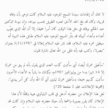
31/8/1908.
لا شك أن إلهامات سيدنا المسيح الموعود عليه السلام كانت توحي بأن وفاته
قريبة، وكان قد بلغ الحد الأدنى لعمره الطويل بحسب نبوءته، وإن نبوءة الدكتور
عبد الحكيم بوفاته في مثل هذا الوقت كان أمرا سخيفا، إلا أن الله الذي يخيِّب
أعداءه وأعداء أنبيائه قد بشَّر المسيح الموعود عليه السلام مقابل هذه النبوة أنه
سيطيل عمره عليه السلام، فقد نشر عليه السلام إعلانا في 5/11/1907 بعنوان
"تبصرة"، وكتب فيه بأنه تلقى من الله تعالى بشارة تقول:
"سأطيل عمرك أيضا، أي سأُثبت كذب العدو الذي يقول بأنه لم يبق من عمرك
إلا 14 شهرا بدءا من يوليو/تموز 1907م، وكذلك ما يتنبأ به الأعداء الآخرون
سأُثبت كذبهم جميعا، وسأطيل عمرك ليتبين أني أنا الله وأن كل أمر بيدي".
(مجموعة الإعلانات مجلد 2 صفحة 720)
لعل هذا الإعلان من حضرته أدخل في قلب البتيالوي هيبة وقلقًا لأن هذا
الإعلان كان يقرر بصورة واضحة بأن حياة حضرته عليه السلام وإن كانت قد