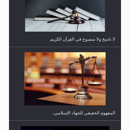
هل يُحسب حول الزكاة وفق السنة الميلادية أو الهجرية؟
لا ناسخ ولا منسوخ في القرآن الكريم
هل يجوز فتح مشروع كوافير نسائي للمحجبات وغير
المحجبات؟
المفهوم الحقيقي للجهاد الإسلامي..