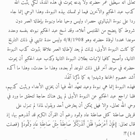
تعالى أنه سيطيل عمر حضرته ولا يَدَعه يموت في هذه المدة، لكي يثبت الله
كذب عبد الحكيم والآخرين فيما لو تمسك بهذه النبوءة. وهذا الوحي إنما جاء
ردا على نبوءة البتيالوي حصرا، وليس وحيا عاما ونبوءة بإطالة العمر دون
شروط كما يتضح من المقتبس أعلاه. وقد نسخ عبد الحكيم نبوءته بنفسه وحدد
موعدا محددا لوفاة حضرته وهو 4/8/1908 وليس مدة تنتهي في ذلك التاريخ
كما كانت النبوءة الأولى، لذلك لم يعد لإطالة العمر علاقة بثبوت كذب النبوءة
الثانية، وأصبح كافيا لإثبات بطلان النبوءة الثانية وكذب عبد الحكيم أن يموت
حضرته في موعد آخر قبل ذلك الموعد أو بعده، وهذا ما حدث، وهذا ما أكده
أشد خصوم الجماعة وشهدوا به كما ذكرنا آنفًا.
فهذه النبوءة إنما هي نبوءة وعيد تعهَّد الله فيها أن يخزي الأعداء ويثبت كذبهم،
فلما تراجع عبد الحكيم عن النبوءة الأولى لم يبق هناك حاجة لتحقق ما ورد في
وحي الله تعالى. وإلا فهل يمكن أن يعترض أحد ويقول لماذا لم تنـزل على
قريش صاعقة كمثل صاعقة عاد وثمود رغم أن القرآن الكريم قد أنذرهم بها، إذ
قال تعالى: {فَإِنْ أَعْرَضُوا فَقُلْ أَنْذَرْتُكُمْ صَاعِقَةً مِثْلَ صَاعِقَةِ عَادٍ وَثَمُودَ} (فصلت
14)؟!