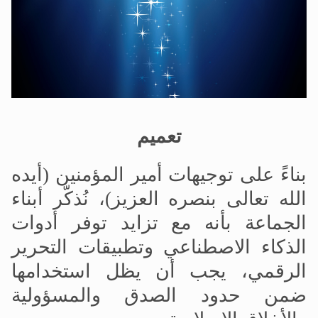
الحجّ.. دلالات، حِكم، وأهداف >> المزيد
اقرأ هذا المقال في أهمية عيد الأضحى و
تعميم
بناءً على توجيهات أمير المؤمنين (أيده
الله تعالى بنصره العزيز)، نُذكّر أبناء
الجماعة بأنه مع تزايد توفر أدوات
الذكاء الاصطناعي وتطبيقات التحرير
الرقمي، يجب أن يظل استخدامها
ضمن حدود الصدق والمسؤولية