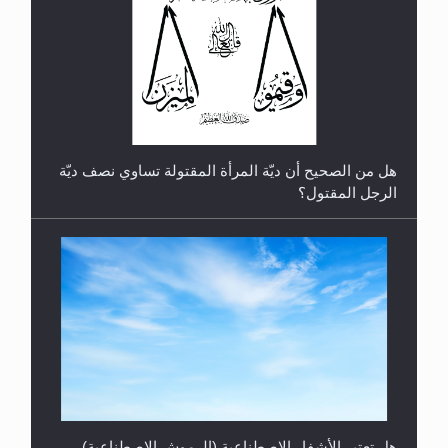
رأيٌ في لغة المسيح الموعود عليه السلام.. 4...
هل من الصحيح أن ديّة المرأة المقتولة تساوي نصف ديّة
الرجل المقتول؟
هل تعتبر الأشفار الاصطناعية (الرموش الاصطناعية)