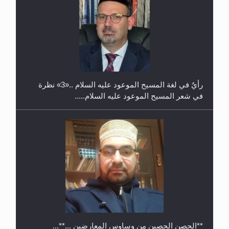
حفل توزيع الشهادات في الجامعة الأحمدية بنيجيريا لعام
2025
رأيٌ في لغة المسيح الموعود عليه السلام ..«3» نظرة
في شعر المسيح الموعود عليه السلام.....
**الحصن الحصين من وساوس المعارضين ...**...