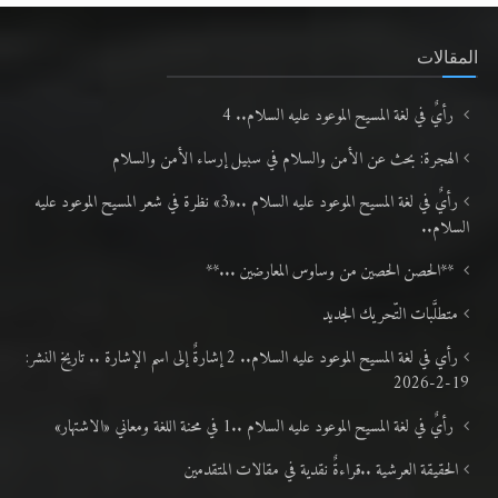
المقالات
رأيٌ في لغة المسيح الموعود عليه السلام.. 4
الهجرة: بحث عن الأمن والسلام في سبيل إرساء الأمن والسلام
رأيٌ في لغة المسيح الموعود عليه السلام ..«3» نظرة في شعر المسيح الموعود عليه
السلام..
**الحصن الحصين من وساوس المعارضين ...**
متطلَّبات التّحريك الجديد
رأي في لغة المسيح الموعود عليه السلام.. 2 إشارةٌ إلى اسم الإشارة .. تاريخ النشر:
19-2-2026
رأيٌ في لغة المسيح الموعود عليه السلام ..1 في محنة اللغة ومعاني «الاشتهار»
الحقيقة العرشية ..قراءةٌ نقدية في مقالات المتقدمين