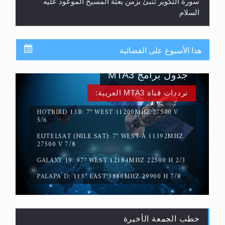
سورة التكوير تُنبئ بزمن بعثة المسيح الموعود عليه
السلام
هذا الأسبوع على الفضائية
جدول برامج MTA3
ترددات قناة MTA3 العربية:
HOTBIRD 13B: 7° WEST 11200MHZ 27500 V
5/6
EUTELSAT (NILE SAT): 7° WEST-A 11392MHZ
حقيقة المسيح الدجال
27500 V 7/8
GALAXY 19: 97° WEST 12184MHZ 22500 H 2/3
PALAPA D: 113° EAST 3880MHZ 29900 H 7/8
خطب الجمعة الأخيرة