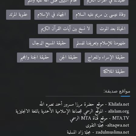
عقيدتنا في القرآن الكريم
خاتم النبيين صلى الله عليه وسلم
وفاة عيسى بن مريم عليه السلام
الجهاد في الإسلام
عقوبة المرتد
الحياة بعد الموت
لا نسخ بين آيات القرآن الكريم
مفهومنا للإسلام وتعريفنا للمسلم
حقيقة المسيح الدجال
حقيقة الإسراء والمعراج
حقيقة الجن
حقيقة الجنة والجحيم
حقيقة الملائكة
مواقع صديقة:
Khilafa.net - موقع حضرة مرزا مسرور أحمد نصره الله
alislam.org - الموقع الرسمي للجماعة الإسلامية الأحمدية باللغة الانجليزية
MTA.TV - موقع قناة MTA الرسمي
altaqwa.net- مجلة التقوى
zadulmuslima.net - مجلة زاد المسلمة