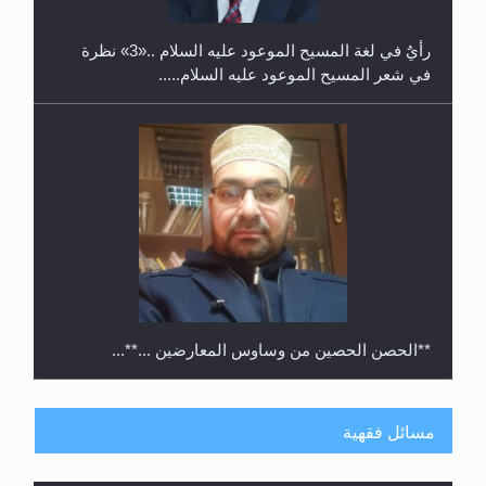
رأيٌ في لغة المسيح الموعود عليه السلام ..«3» نظرة
في شعر المسيح الموعود عليه السلام.....
**الحصن الحصين من وساوس المعارضين ...**...
مسائل فقهية