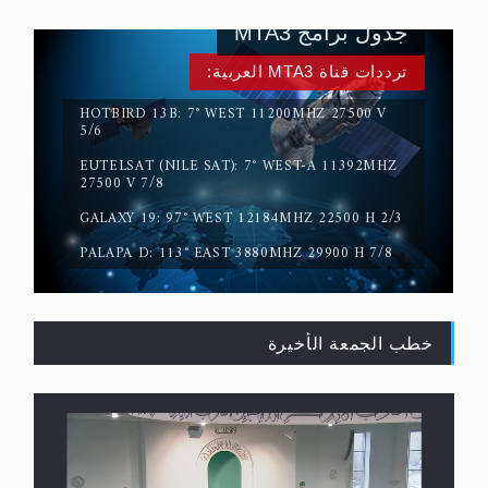
جدول برامج MTA3
ترددات قناة MTA3 العربية:
HOTBIRD 13B: 7° WEST 11200MHZ 27500 V
5/6
EUTELSAT (NILE SAT): 7° WEST-A 11392MHZ
حقيقة المسيح الدجال
27500 V 7/8
GALAXY 19: 97° WEST 12184MHZ 22500 H 2/3
PALAPA D: 113° EAST 3880MHZ 29900 H 7/8
خطب الجمعة الأخيرة
القرآن قاضٍ وحكمٌ على السنة ومهيمنٌ عليها.. ليس
العكس