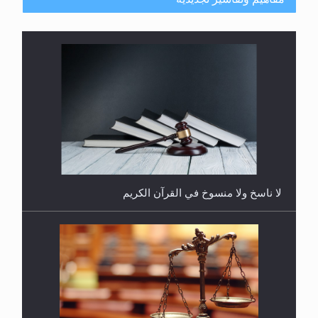
هل يُحسب حول الزكاة وفق السنة الميلادية أو الهجرية؟
لا ناسخ ولا منسوخ في القرآن الكريم
هل يجوز فتح مشروع كوافير نسائي للمحجبات وغير