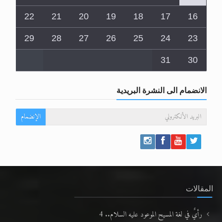
22
21
20
19
18
17
16
29
28
27
26
25
24
23
31
30
الانضمام الى النشرة البريدية
الإنضمام
المقالات
رأيٌ في لغة المسيح الموعود عليه السلام.. 4