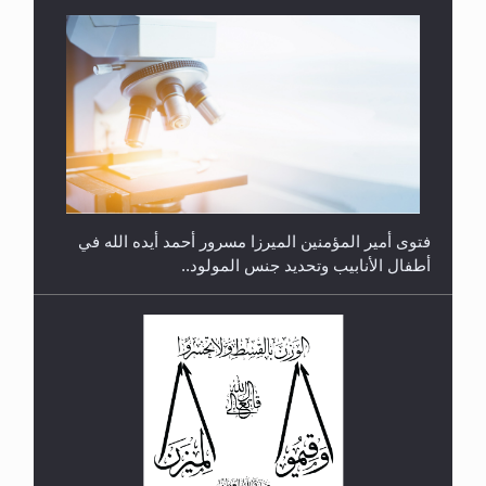
متطلَّبات التّحريك الجديد...
فتوى أمير المؤمنين الميرزا مسرور أحمد أيده الله في
أطفال الأنابيب وتحديد جنس المولود..
رأيٌ في لغة المسيح الموعود عليه السلام.. 4...